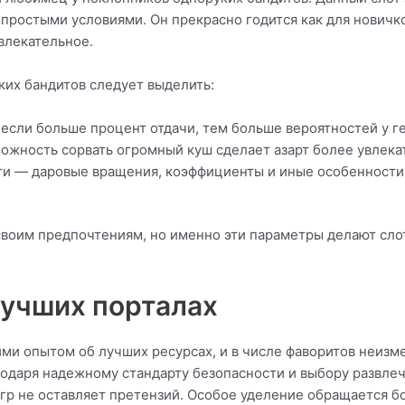
ростыми условиями. Он прекрасно годится как для новичко
влекательное.
ких бандитов следует выделить:
— если больше процент отдачи, тем больше вероятностей у г
жность сорвать огромный куш сделает азарт более увлека
и — даровые вращения, коэффициенты и иные особенности
своим предпочтениям, но именно эти параметры делают сло
лучших порталах
ми опытом об лучших ресурсах, и в числе фаворитов неизм
одаря надежному стандарту безопасности и выбору развлеч
и игр не оставляет претензий. Особое уделение обращается