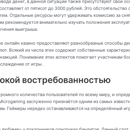
ыводе денег, в данной ситуации также присутствуют свои о
составляет от пятисот до 3000 рублей. Это обстоятельство
стем. Отдельные ресурсы могут удерживать комиссию за сня
ам рекомендуется внимательно изучать положения эксплуат
учения выигрыша.
е онлайн казино предоставляют разнообразные способы депо
лют. Всякий из числа этих содержит собственные характер
нзакций. Понимание этих аспектов помогает участникам бо
слаждение от игры.
окой востребованностью
ромного количества пользователей по всему миру, и опред
Microgaming заслуженно признаётся одним из самых извест
м. Геймеры нередко останавливаются на определённый игро
 любимец у поклонников одноруких бандитов. Данный слот 