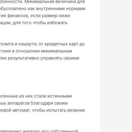
собенности. Минимальная величина для
 обусловлено как внутренними нормами
тие финансов, если размер ниже
ации, для того чтобы избежать
зита и кэшаута: от кредитных карт до
истики в отношении минимальным
лее результативно управлять своими
еленные из них стали истинными
ных аппаратов благодаря своим
вой автомат, чтобы испытать везение
завлекает интерес его собственной