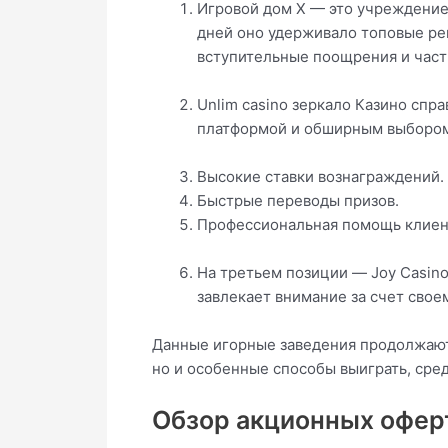
Игровой дом X — это учреждение,
дней оно удерживало топовые ре
вступительные поощрения и част
Unlim casino зеркало Казино спр
платформой и обширным выбором с
Высокие ставки вознаграждений.
Быстрые переводы призов.
Профессиональная помощь клиен
На третьем позиции — Joy Casin
завлекает внимание за счет свое
Данные игорные заведения продолжают 
но и особенные способы выиграть, сред
Обзор акционных офер