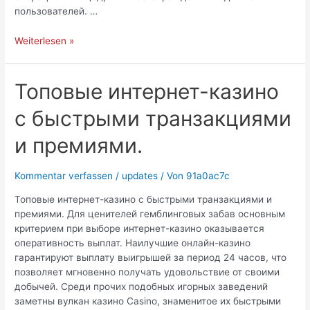
пользователей. …
Weiterlesen »
Топовые интернет-казино
с быстрыми транзакциями
и премиями.
Kommentar verfassen
/
updates
/ Von
91a0ac7c
Топовые интернет-казино с быстрыми транзакциями и
премиями. Для ценителей гемблинговых забав основным
критерием при выборе интернет-казино оказывается
оперативность выплат. Наилучшие онлайн-казино
гарантируют выплату выигрышей за период 24 часов, что
позволяет мгновенно получать удовольствие от своими
добычей. Среди прочих подобных игорных заведений
заметны вулкан казино Casino, знаменитое их быстрыми