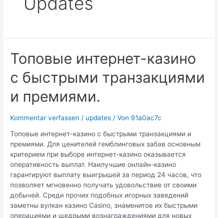
Updates
Топовые интернет-казино
с быстрыми транзакциями
и премиями.
Kommentar verfassen
/
updates
/ Von
91a0ac7c
Топовые интернет-казино с быстрыми транзакциями и
премиями. Для ценителей гемблинговых забав основным
критерием при выборе интернет-казино оказывается
оперативность выплат. Наилучшие онлайн-казино
гарантируют выплату выигрышей за период 24 часов, что
позволяет мгновенно получать удовольствие от своими
добычей. Среди прочих подобных игорных заведений
заметны вулкан казино Casino, знаменитое их быстрыми
операциями и щедрыми вознаграждениями для новых