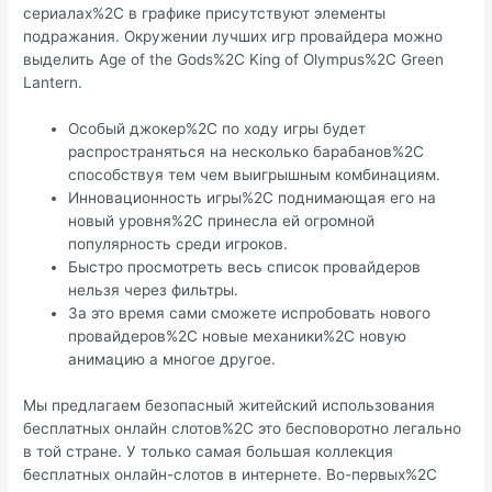
сериалах%2C в графике присутствуют элементы
подражания. Окружении лучших игр провайдера можно
выделить Age of the Gods%2C King of Olympus%2C Green
Lantern.
Особый джокер%2C по ходу игры будет
распространяться на несколько барабанов%2C
способствуя тем чем выигрышным комбинациям.
Инновационность игры%2C поднимающая его на
новый уровня%2C принесла ей огромной
популярность среди игроков.
Быстро просмотреть весь список провайдеров
нельзя через фильтры.
За это время сами сможете испробовать нового
провайдеров%2C новые механики%2C новую
анимацию а многое другое.
Мы предлагаем безопасный житейский использования
бесплатных онлайн слотов%2C это бесповоротно легально
в той стране. У только самая большая коллекция
бесплатных онлайн-слотов в интернете. Во-первых%2C