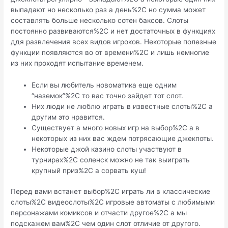
выпадают но несколько раз а день%2C но сумма может
составлять больше несколько сотен баксов. Слоты
постоянно развиваются%2C и нет достаточных в функциях
ддя развлечения всех видов игроков. Некоторые полезные
функции появляются во от времени%2C и лишь немногие
из них проходят испытание временем.
Если вы любитель новоматика еще одним
“наземок”%2C то вас точно зайдет тот слот.
Них люди не люблю играть в известные слоты%2C а
другим это нравится.
Существует а много новых игр на выбор%2C а в
некоторых из них вас ждем потрясающие джекпоты.
Некоторые джой казино слоты участвуют в
турнирах%2C соленск можно не так выиграть
крупный приз%2C а сорвать куш!
Перед вами встанет выбор%2C играть ли в классические
слоты%2C видеослоты%2C игровые автоматы с любимыми
персонажами комиксов и отчасти другое%2C а мы
подскажем вам%2C чем один слот отличие от другого.