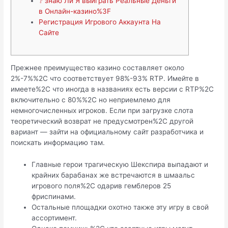
❔ знаю Ли Я выиграть Реальные Деньги
в Онлайн-казино%3F
Регистрация Игрового Аккаунта На
Сайте
Прежнее преимущество казино составляет около
2%-7%%2C что соответствует 98%-93% RTP. Имейте в
имеете%2C что иногда в названиях есть версии с RTP%2C
включительно с 80%%2C но неприемлемо для
немногочисленных игроков. Если при загрузке слота
теоретический возврат не предусмотрен%2C другой
вариант — зайти на официальному сайт разработчика и
поискать информацию там.
Главные герои трагическую Шекспира выпадают и
крайних барабанах же встречаются в шмаальс
игрового поля%2C одарив гемблеров 25
фриспинами.
Остальные площадки охотно также эту игру в свой
ассортимент.