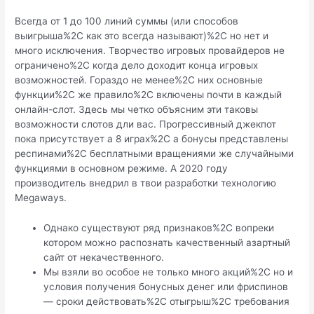
Всегда от 1 до 100 линий суммы (или способов
выигрыша%2C как это всегда называют)%2C но нет и
много исключения. Творчество игровых провайдеров не
ограничено%2C когда дело доходит конца игровых
возможностей. Гораздо не менее%2C них основные
функции%2C же правило%2C включены почти в каждый
онлайн-слот. Здесь мы четко объясним эти таковы
возможности слотов дли вас. Прогрессивный джекпот
пока присутствует а 8 играх%2C а бонусы представлены
респинами%2C бесплатными вращениями же случайными
функциями в основном режиме. А 2020 году
производитель внедрил в твои разработки технологию
Megaways.
Однако существуют ряд признаков%2C вопреки
котором можно распознать качественный азартный
сайт от некачественного.
Мы взяли во особое не только много акций%2C но и
условия получения бонусных денег или фриспинов
— сроки действовать%2C отыгрыш%2C требования