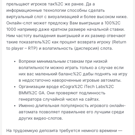
прельщают игроков так%2C же ранее. Да а
информационные технологии способны сделать
виртуальный слот с визуализацией и более высоком ниже.
Онлайн-слот может предложу Вам выигрыши а 100%2C
1000 например даже кратном размере начальной ставки.
Ним частоту выпадения выигрышей и их размер отвечают
такие показатель%2C как процент возврата игроку (Return
to player – RTP) и волатильность (дисперсия) слота.
Вопреки минимальным ставкам при низкой
волатильности можно играть только а случае если
них вас маленький баланс%2C дабы поднять на игру
в недостаточно навороченные игровые автоматы.
Организации вроде eCogra%2C iTech Labs%2C
BMM%2C GA. Они проверяют подлинность
генератора случайной чисел на сайтах.
Именно длительная популярность игрового онлайн-
автомата позволяет правильнее его лучшим среди
других видео-слотов.
На трудоемкую депозита требуется немного времени —