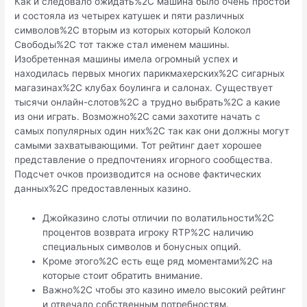
Как и следовало ожидать%2C машина было очень простой
и состояла из четырех катушек и пяти различных
символов%2C вторым из которых который Колокол
Свободы%2C тот также стал именем машины.
Изобретенная машины имела огромный успех и
находилась первых многих парикмахерских%2C сигарных
магазинах%2C клубах боулинга и салонах. Существует
тысячи онлайн-слотов%2C а трудно выбрать%2C а какие
из они играть. Возможно%2C сами захотите начать с
самых популярных один них%2C так как они должны могут
самыми захватывающими. Тот рейтинг дает хорошее
представление о предпочтениях игорного сообщества.
Подсчет очков производится на основе фактических
данных%2C предоставленных казино.
Джойказино слоты отличии по волатильности%2C
процентов возврата игроку RTP%2C наличию
специальных символов и бонусных опций.
Кроме этого%2C есть еще ряд моментами%2C на
которые стоит обратить внимание.
Важно%2C чтобы это казино имело высокий рейтинг
и отвечало собственным потребностям.