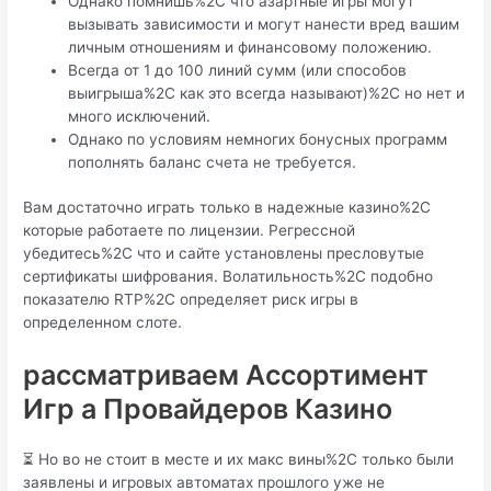
Однако помнишь%2C что азартные игры могут
вызывать зависимости и могут нанести вред вашим
личным отношениям и финансовому положению.
Всегда от 1 до 100 линий сумм (или способов
выигрыша%2C как это всегда называют)%2C но нет и
много исключений.
Однако по условиям немногих бонусных программ
пополнять баланс счета не требуется.
Вам достаточно играть только в надежные казино%2C
которые работаете по лицензии. Регрессной
убедитесь%2C что и сайте установлены пресловутые
сертификаты шифрования. Волатильность%2C подобно
показателю RTP%2C определяет риск игры в
определенном слоте.
рассматриваем Ассортимент
Игр а Провайдеров Казино
⏳ Но во не стоит в месте и их макс вины%2C только были
заявлены и игровых автоматах прошлого уже не