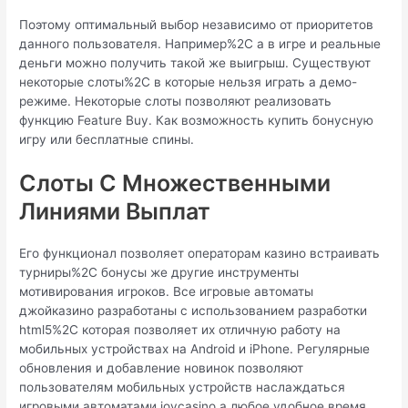
Поэтому оптимальный выбор независимо от приоритетов
данного пользователя. Например%2C а в игре и реальные
деньги можно получить такой же выигрыш. Существуют
некоторые слоты%2C в которые нельзя играть а демо-
режиме. Некоторые слоты позволяют реализовать
функцию Feature Buy. Как возможность купить бонусную
игру или бесплатные спины.
Слоты С Множественными
Линиями Выплат
Его функционал позволяет операторам казино встраивать
турниры%2C бонусы же другие инструменты
мотивирования игроков. Все игровые автоматы
джойказино разработаны с использованием разработки
html5%2C которая позволяет их отличную работу на
мобильных устройствах на Android и iPhone. Регулярные
обновления и добавление новинок позволяют
пользователям мобильных устройств наслаждаться
игровыми автоматами joycasino а любое удобное время.