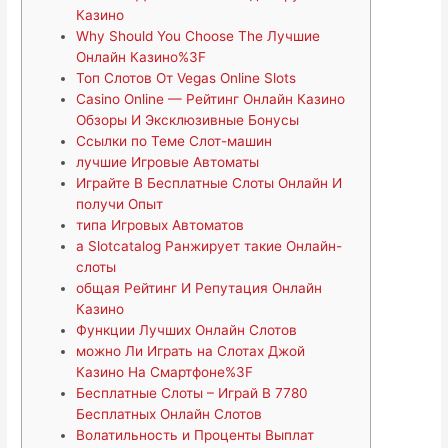
Казино
Why Should You Choose The Лучшие
Онлайн Казино%3F
Топ Слотов От Vegas Online Slots
Casino Online — Pейтинг Онлайн Казино
Обзоры И Эксклюзивные Бонусы
Ссылки по Теме Слот-машин
лучшие Игровые Автоматы
Играйте В Бесплатные Слоты Онлайн И
получи Опыт
типа Игровых Автоматов
а Slotcatalog Ранжирует такие Онлайн-
слоты
общая Рейтинг И Репутация Онлайн
Казино
Функции Лучших Онлайн Слотов
можно Ли Играть на Слотах Джой
Казино На Смартфоне%3F
Бесплатные Слоты – Играй В 7780
Бесплатных Онлайн Слотов
Волатильность и Проценты Выплат