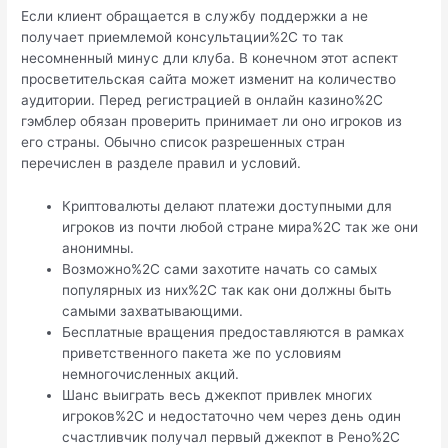
Если клиент обращается в службу поддержки а не
получает приемлемой консультации%2C то так
несомненный минус дли клуба. В конечном этот аспект
просветительская сайта может изменит на количество
аудитории. Перед регистрацией в онлайн казино%2C
гэмблер обязан проверить принимает ли оно игроков из
его страны. Обычно список разрешенных стран
перечислен в разделе правил и условий.
Криптовалюты делают платежи доступными для
игроков из почти любой стране мира%2C так же они
анонимны.
Возможно%2C сами захотите начать со самых
популярных из них%2C так как они должны быть
самыми захватывающими.
Бесплатные вращения предоставляются в рамках
приветственного пакета же по условиям
немногочисленных акций.
Шанс выиграть весь джекпот привлек многих
игроков%2C и недостаточно чем через день один
счастливчик получал первый джекпот в Рено%2C