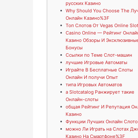
русских Казино
Why Should You Choose The Л
Онлайн Казино%3F
Топ Слотов От Vegas Online Slo
Casino Online — Pейтинг Онлай
Казино Обзоры И Эксклюзивны
Бонусы
Ссылки по Теме Слот-машин
лучшие Игровые Автоматы
Играйте В Бесплатные Слоты
Онлайн И получи Опыт
типа Игровых Автоматов
а Slotcatalog Ранжирует такие
Онлайн-слоты
общая Рейтинг И Репутация Он
Казино
Функции Лучших Онлайн Слото
можно Ли Играть на Слотах Дж
Казино На Смартфоне%3F