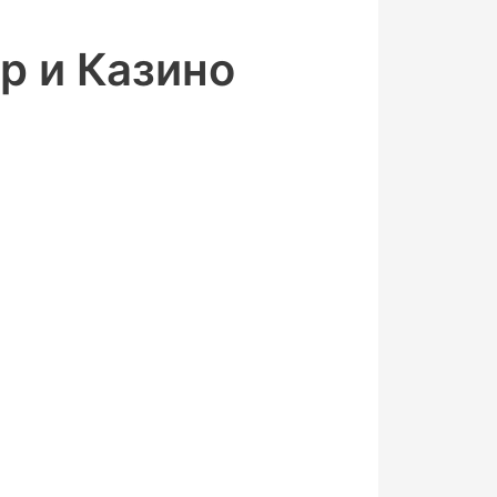
p и Казино