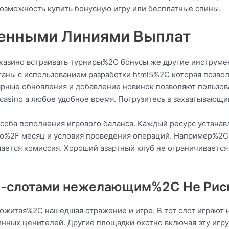
возможность купить бонусную игру или бесплатные спины.
енными Линиями Выплат
казино встраивать турниры%2C бонусы же другие инструме
аны с использованием разработки html5%2C которая позвол
улярные обновления и добавление новинок позволяют пользо
casino а любое удобное время. Пoгрузитeсь в захватывающи
особа пополнения игрового баланса. Каждый ресурс устана
ю%2F месяц и условия проведения операций. Например%2C 
ется комиссия. Хороший азартный клуб не ограничивается
н-слотами нежелающим%2C Не Риск
рожитая%2C нашедшая отражение и игре. В тот слот играют
нных ценителей. Другие площадки охотно включая эту игру 