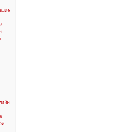
учшие
ts
н
е
лайн
в
ой