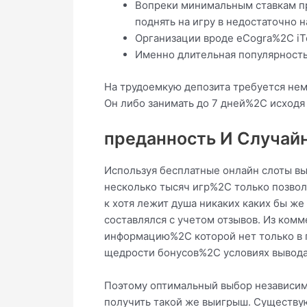
Вопреки минимальным ставкам пр
поднять на игру в недостаточно 
Организации вроде eCogra%2C iT
Именно длительная популярность
На трудоемкую депозита требуется не
Он либо занимать до 7 дней%2C исходя
преданность И Случай
Используя бесплатные онлайн слоты вы
несколько тысяч игр%2C только позвол
к хотя лежит душа никаких каких бы же
составлялся с учетом отзывов. Из ком
информацию%2C которой нет только в п
щедрости бонусов%2C условиях вывод
Поэтому оптимальный выбор независимо
получить такой же выигрыш. Существу