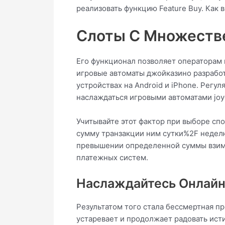
реализовать функцию Feature Buy. Как 
Слоты С Множеств
Его функционал позволяет операторам 
игровые автоматы джойказино разработ
устройствах на Android и iPhone. Рег
наслаждаться игровыми автоматами joy
Учитывайте этот фактор при выборе сп
сумму транзакции ним сутки%2F недел
превышении определенной суммы взима
платежных систем.
Наслаждайтесь Онлай
Результатом того стала бессмертная п
устаревает и продолжает радовать исти