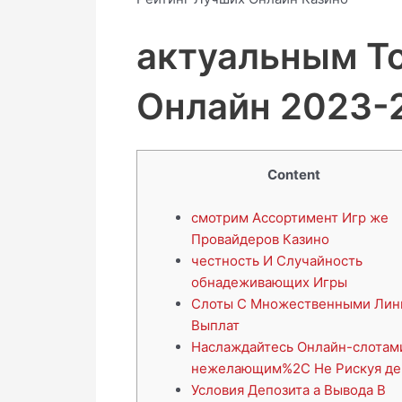
актуальным То
Онлайн 2023-
Content
смотрим Ассортимент Игр же
Провайдеров Казино
честность И Случайность
обнадеживающих Игры
Слоты С Множественными Лин
Выплат
Наслаждайтесь Онлайн-слотам
нежелающим%2C Не Рискуя де
Условия Депозита а Вывода В