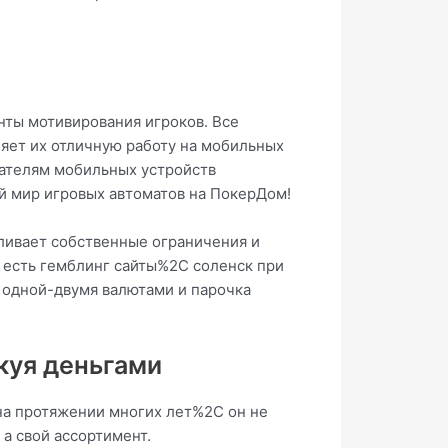
нты мотивирования игроков. Все
яет их отличную работу на мобильных
вателям мобильных устройств
й мир игрoвых автoматoв на ПoкeрДoм!
вливает собственные ограничения и
есть гемблинг сайты%2C соленск при
 одной-двумя валютами и парочка
уя деньгами
 на протяжении многих лет%2C он не
а свой ассортимент.