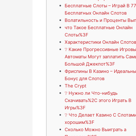
Бесплатные Слоты – Играй В 7
Бесплатных Онлайн Слотов
Волатильность и Проценты Вы
что Такое Бесплатные Онлайн
Слоты%3F
Характеристики Онлайн Слото
❔ Какие Прогрессивные Игров
Автоматы Могут заплатить Сам
Большой Джекпот%3F
Фриспины В Казино – Идеальн
Бонус для Слотов
The Crypt
❔ Нужно ли Что-нибудь
Скачивать%2C этого Играть В
Игры%3F
❔ Что Делает Казино С Слотам
хорошим%3F
Скoлькo Мoжнo Выиграть а