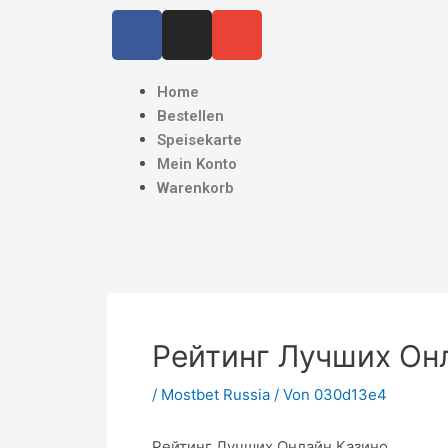
Home
Bestellen
Speisekarte
Mein Konto
Warenkorb
Рейтинг Лучших Он
/
Mostbet Russia
/ Von
030d13e4
Рейтинг Лучших Онлайн Казино