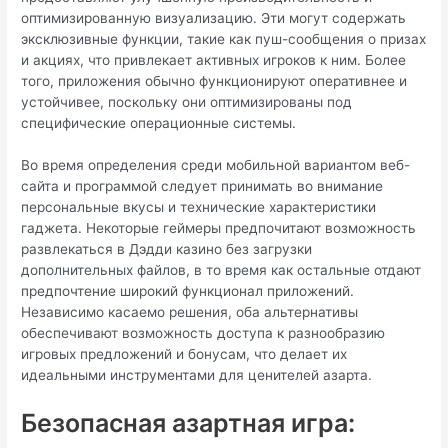
оптимизированную визуализацию. Эти могут содержать
эксклюзивные функции, такие как пуш-сообщения о призах
и акциях, что привлекает активных игроков к ним. Более
того, приложения обычно функционируют оперативнее и
устойчивее, поскольку они оптимизированы под
специфические операционные системы.
Во время определения среди мобильной вариантом веб-
сайта и программой следует принимать во внимание
персональные вкусы и технические характеристики
гаджета. Некоторые геймеры предпочитают возможность
развлекаться в Дэдди казино без загрузки
дополнительных файлов, в то время как остальные отдают
предпочтение широкий функционал приложений.
Независимо касаемо решения, оба альтернативы
обеспечивают возможность доступа к разнообразию
игровых предложений и бонусам, что делает их
идеальными инструментами для ценителей азарта.
Безопасная азартная игра: