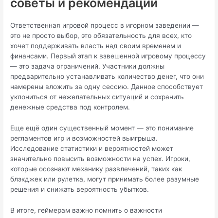
советы и рекомендации
Ответственная игровой процесс в игорном заведении —
это не просто выбор, это обязательность для всех, кто
хочет поддерживать власть над своим временем и
финансами. Первый этап к взвешенной игровому процессу
— это задача ограничений. Участники должны
предварительно устанавливать количество денег, что они
намерены вложить за одну сессию. Данное способствует
уклониться от нежелательных ситуаций и сохранить
денежные средства под контролем.
Еще ещё один существенный момент — это понимание
регламентов игр и возможностей выигрыша.
Исследование статистики и вероятностей может
значительно повысить возможности на успех. Игроки,
которые осознают механику развлечений, таких как
блэкджек или рулетка, могут принимать более разумные
решения и снижать вероятность убытков.
В итоге, геймерам важно помнить о важности