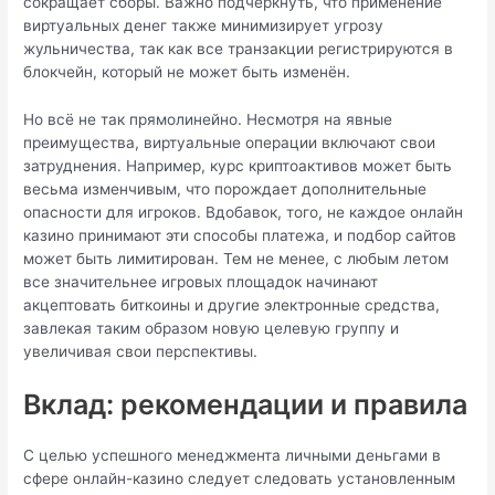
сокращает сборы. Важно подчеркнуть, что применение
виртуальных денег также минимизирует угрозу
жульничества, так как все транзакции регистрируются в
блокчейн, который не может быть изменён.
Но всё не так прямолинейно. Несмотря на явные
преимущества, виртуальные операции включают свои
затруднения. Например, курс криптоактивов может быть
весьма изменчивым, что порождает дополнительные
опасности для игроков. Вдобавок, того, не каждое онлайн
казино принимают эти способы платежа, и подбор сайтов
может быть лимитирован. Тем не менее, с любым летом
все значительнее игровых площадок начинают
акцептовать биткоины и другие электронные средства,
завлекая таким образом новую целевую группу и
увеличивая свои перспективы.
Вклад: рекомендации и правила
С целью успешного менеджмента личными деньгами в
сфере онлайн-казино следует следовать установленным