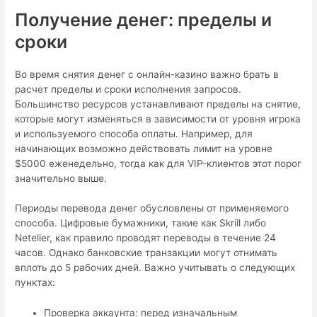
Получение денег: пределы и
сроки
Во время снятия денег с онлайн-казино важно брать в
расчет пределы и сроки исполнения запросов.
Большинство ресурсов устанавливают пределы на снятие,
которые могут изменяться в зависимости от уровня игрока
и используемого способа оплаты. Например, для
начинающих возможно действовать лимит на уровне
$5000 еженедельно, тогда как для VIP-клиентов этот порог
значительно выше.
Периоды перевода денег обусловлены от применяемого
способа. Цифровые бумажники, такие как Skrill либо
Neteller, как правило проводят переводы в течение 24
часов. Однако банковские транзакции могут отнимать
вплоть до 5 рабочих дней. Важно учитывать о следующих
пунктах:
Проверка аккаунта: перед изначальным