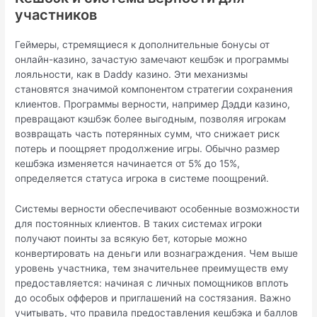
участников
Геймеры, стремящиеся к дополнительные бонусы от
онлайн-казино, зачастую замечают кешбэк и программы
лояльности, как в Daddy казино. Эти механизмы
становятся значимой компонентом стратегии сохранения
клиентов. Программы верности, например Дэдди казино,
превращают кэшбэк более выгодным, позволяя игрокам
возвращать часть потерянных сумм, что снижает риск
потерь и поощряет продолжение игры. Обычно размер
кешбэка изменяется начинается от 5% до 15%,
определяется статуса игрока в системе поощрений.
Системы верности обеспечивают особенные возможности
для постоянных клиентов. В таких системах игроки
получают поинты за всякую бет, которые можно
конвертировать на деньги или вознаграждения. Чем выше
уровень участника, тем значительнее преимуществ ему
предоставляется: начиная с личных помощников вплоть
до особых офферов и приглашений на состязания. Важно
учитывать, что правила предоставления кешбэка и баллов