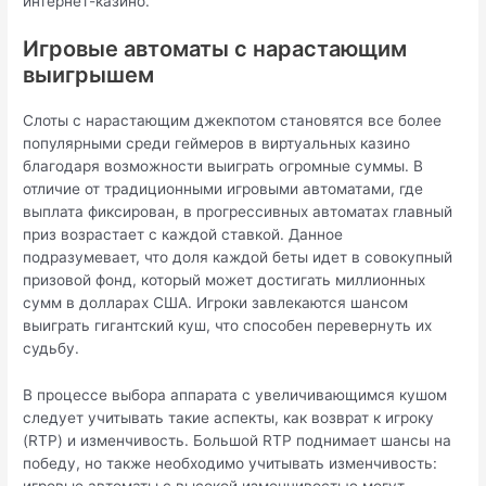
интернет-казино.
Игровые автоматы с нарастающим
выигрышем
Слоты с нарастающим джекпотом становятся все более
популярными среди геймеров в виртуальных казино
благодаря возможности выиграть огромные суммы. В
отличие от традиционными игровыми автоматами, где
выплата фиксирован, в прогрессивных автоматах главный
приз возрастает с каждой ставкой. Данное
подразумевает, что доля каждой беты идет в совокупный
призовой фонд, который может достигать миллионных
сумм в долларах США. Игроки завлекаются шансом
выиграть гигантский куш, что способен перевернуть их
судьбу.
В процессе выбора аппарата с увеличивающимся кушом
следует учитывать такие аспекты, как возврат к игроку
(RTP) и изменчивость. Большой RTP поднимает шансы на
победу, но также необходимо учитывать изменчивость: