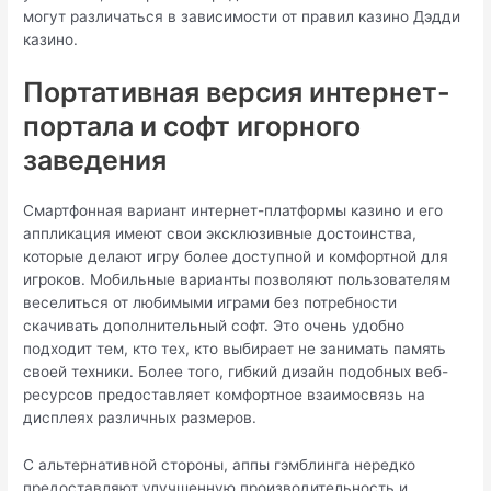
могут различаться в зависимости от правил казино Дэдди
казино.
Портативная версия интернет-
портала и софт игорного
заведения
Смартфонная вариант интернет-платформы казино и его
аппликация имеют свои эксклюзивные достоинства,
которые делают игру более доступной и комфортной для
игроков. Мобильные варианты позволяют пользователям
веселиться от любимыми играми без потребности
скачивать дополнительный софт. Это очень удобно
подходит тем, кто тех, кто выбирает не занимать память
своей техники. Более того, гибкий дизайн подобных веб-
ресурсов предоставляет комфортное взаимосвязь на
дисплеях различных размеров.
С альтернативной стороны, аппы гэмблинга нередко
предоставляют улучшенную производительность и