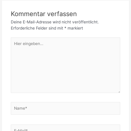
Kommentar verfassen
Deine E-Mail-Adresse wird nicht veröffentlicht.
Erforderliche Felder sind mit
*
markiert