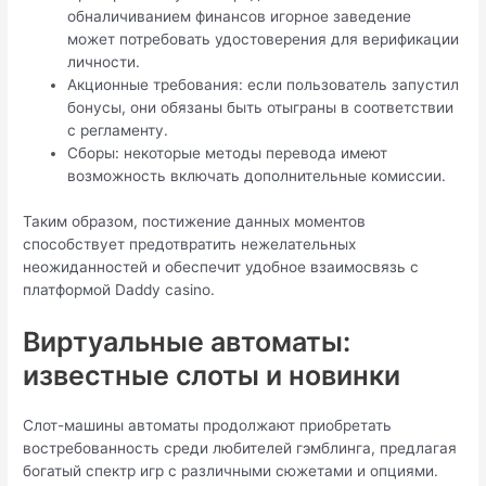
обналичиванием финансов игорное заведение
может потребовать удостоверения для верификации
личности.
Акционные требования: если пользователь запустил
бонусы, они обязаны быть отыграны в соответствии
с регламенту.
Сборы: некоторые методы перевода имеют
возможность включать дополнительные комиссии.
Таким образом, постижение данных моментов
способствует предотвратить нежелательных
неожиданностей и обеспечит удобное взаимосвязь с
платформой Daddy casino.
Виртуальные автоматы:
известные слоты и новинки
Слот-машины автоматы продолжают приобретать
востребованность среди любителей гэмблинга, предлагая
богатый спектр игр с различными сюжетами и опциями.