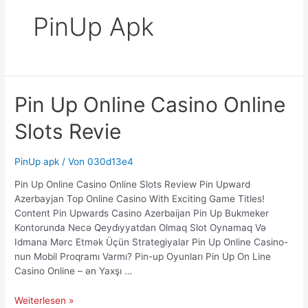
PinUp Apk
Pin Up Online Casino Online
Slots Revie
PinUp apk
/ Von
030d13e4
Pin Up Online Casino Online Slots Review Pin Upward
Azerbayjan Top Online Casino With Exciting Game Titles!
Content Pin Upwards Casino Azerbaijan Pin Up Bukmeker
Kontorunda Necə Qeydi̇yyatdan Olmaq Slot Oynamaq Və
Idmana Mərc Etmək Üçün Strategiyalar Pin Up Online Casino-
nun Mobil Proqramı Varmı? Pin-up Oyunları Pin Up On Line
Casino Online – ​​ən Yaxşı …
Weiterlesen »