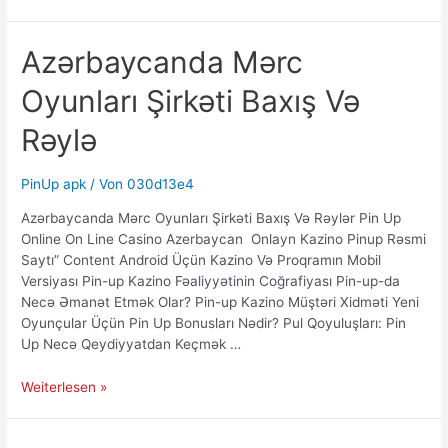
Azərbaycanda Mərc
Oyunları Şirkəti Baxış Və
Rəylə
PinUp apk
/ Von
030d13e4
Azərbaycanda Mərc Oyunları Şirkəti Baxış Və Rəylər Pin Up
Online On Line Casino Azerbaycan ️ Onlayn Kazino Pinup Rəsmi
Saytı” Content Android Üçün Kazino Və Proqramın Mobil
Versiyası Pin-up Kazino Fəaliyyətinin Coğrafiyası Pin-up-da
Necə Əmanət Etmək Olar? Pin-up Kazino Müştəri Xidməti Yeni
Oyunçular Üçün Pin Up Bonusları Nədir? Pul Qoyuluşları: Pin
Up Necə Qeydiyyatdan Keçmək …
Weiterlesen »