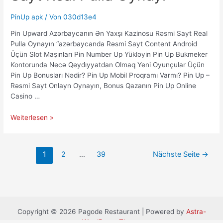
PinUp apk
/ Von
030d13e4
Pin Upward Azərbaycanın Ən Yaxşı Kazinosu Rəsmi Sayt Real
Pulla Oynayın “azərbaycanda Rəsmi Sayt Content Android
Üçün Slot Maşınları Pin Number Up Yükləyin Pin Up Bukmeker
Kontorunda Necə Qeydi̇yyatdan Olmaq Yeni Oyunçular Üçün
Pin Up Bonusları Nədir? Pin Up Mobil Proqramı Varmı? Pin Up –
Rəsmi Sayt Onlayn Oynayın, Bonus Qazanın Pin Up Online
Casino …
Weiterlesen »
1
2
…
39
Nächste Seite
→
Copyright © 2026 Pagode Restaurant | Powered by
Astra-
WordPress-Theme