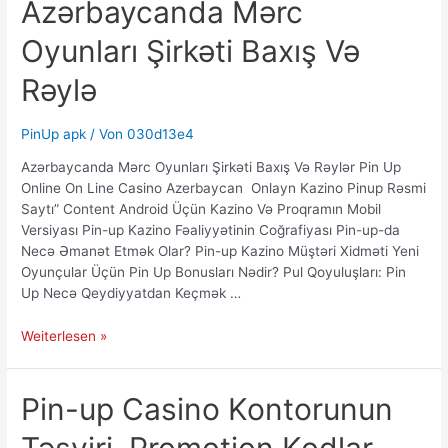
Azərbaycanda Mərc
Oyunları Şirkəti Baxış Və
Rəylə
PinUp apk
/ Von
030d13e4
Azərbaycanda Mərc Oyunları Şirkəti Baxış Və Rəylər Pin Up
Online On Line Casino Azerbaycan ️ Onlayn Kazino Pinup Rəsmi
Saytı” Content Android Üçün Kazino Və Proqramın Mobil
Versiyası Pin-up Kazino Fəaliyyətinin Coğrafiyası Pin-up-da
Necə Əmanət Etmək Olar? Pin-up Kazino Müştəri Xidməti Yeni
Oyunçular Üçün Pin Up Bonusları Nədir? Pul Qoyuluşları: Pin
Up Necə Qeydiyyatdan Keçmək …
Weiterlesen »
Pin-up Casino Kontorunun