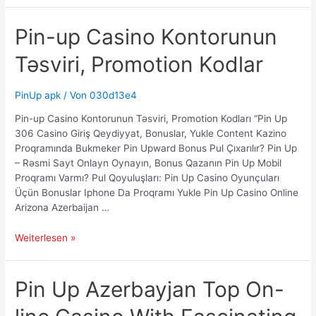
Pin-up Casino Kontorunun
Təsviri, Promotion Kodlar
PinUp apk
/ Von
030d13e4
Pin-up Casino Kontorunun Təsviri, Promotion Kodları “Pin Up
306 Casino Giriş Qeydiyyat, Bonuslar, Yukle Content Kazino
Proqramında Bukmeker Pin Upward Bonus Pul Çıxarılır? Pin Up
– Rəsmi Sayt Onlayn Oynayın, Bonus Qazanın Pin Up Mobil
Proqramı Varmı? Pul Qoyuluşları: Pin Up Casino Oyunçuları
Üçün Bonuslar Iphone Da Proqramı Yukle Pin Up Casino Online
Arizona Azerbaijan …
Weiterlesen »
Pin Up Azerbayjan Top On-