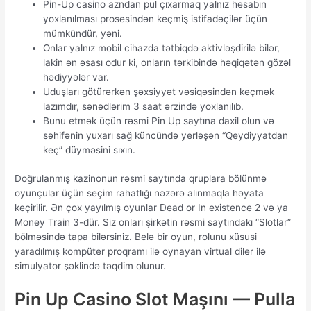
Pin-Up casino azndan pul çıxarmaq yalnız hesabın
yoxlanılması prosesindən keçmiş istifadəçilər üçün
mümkündür, yəni.
Onlar yalnız mobil cihazda tətbiqdə aktivləşdirilə bilər,
lakin ən əsası odur ki, onların tərkibində həqiqətən gözəl
hədiyyələr var.
Uduşları götürərkən şəxsiyyət vəsiqəsindən keçmək
lazımdır, sənədlərim 3 saat ərzində yoxlanılıb.
Bunu etmək üçün rəsmi Pin Up saytına daxil olun və
səhifənin yuxarı sağ küncündə yerləşən “Qeydiyyatdan
keç” düyməsini sıxın.
Doğrulanmış kazinonun rəsmi saytında qruplara bölünmə
oyunçular üçün seçim rahatlığı nəzərə alınmaqla həyata
keçirilir. Ən çox yayılmış oyunlar Dead or In existence 2 və ya
Money Train 3-dür. Siz onları şirkətin rəsmi saytındakı “Slotlar”
bölməsində tapa bilərsiniz. Belə bir oyun, rolunu xüsusi
yaradılmış kompüter proqramı ilə oynayan virtual diler ilə
simulyator şəklində təqdim olunur.
Pin Up Casino Slot Maşını — Pulla