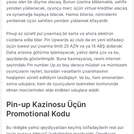
yazısı olan bir düymə olacaq. Bunun üzərinə klikləməklə, səhifə
yenidən yüklənəcək, oyunçu mərc üçün virtual kreditlər alacaq
və oynamağa başlaya biləcək. Hamısı bitərsə, nömrələrini
yeniləmək üçün səhifəni yenidən yükləmək kifayətdir.
Pinup az sürətli pul çıxarmaq bir karta və ahora elektron
cüzdana edilə bilər. Pin Upwards az club-da en yeni istifadəçi
üçün lowest pul çıxarma limiti 25 AZN və ya 15 ABŞ dollarıdır.
Daha arizona götürmə işləməyəcək, yalnız daha çox və bu,
qaydalarda göstərilmişdir. Buna baxmayaraq, rəsmi internet
saytındakı Pin number Up az boy dərəcə müsbət və müntəzəm
oyunçuların rəyləri, buradan vəsaitlərin çıxarılmasının
həqiqətən sürətli edildiyini təsdiqləyir. Və bu, həm əmanətdən
sonra uduşlara, həm də oyunçuların bukmeker kontorunda
idman mərclərindən əldə etdikləri uduşlara aiddir.
Pin-up Kazinosu Üçün
Promotional Kodu
Bu rédigée yalnız qeydiyyatdan keçmiş istifadəçilərin real pul
üçün oynaya bilməsi” “səbəbindən məcburidir. Qeydiyyat