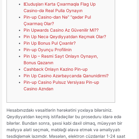
💵uduşları Karta Çıxarmaqla Flag Up
Casino-də Real Pulla Oynayın
Pin-up Casino-dan Nə” “qədər Pul
Çıxarmaq Olar?
Pin Upwards Casino Az Güvenilir Mi??
Pin Up Necə Qeydiyyatdan Keçmək Olar?
Pin Up Bonus Pul Çıxarılır?
Pin-up Oyunçu Profilinin
Pin Up – Rəsmi Sayt Onlayn Oynayın,
Bonus Qazanın
Cashback Onlayn Kazino Pin-up
Pin Up Casino Azərbaycanda Qanunidirmi?
Pin-up Casino Pulsuz Versiyası Pin-up
Casino Azndan
Hesabınızdakı vəsaitlərin hərəkətini yoxlaya bilərsiniz.
Qeydiyyatdan keçmiş istifadəçilər bu proseduru idarə edə
bilərlər. Bundan sonra, şəxsi kabi daxil olmaq, müəyyən bir
maliyyə aləti seçmək, məbləği əlavə etmək və əməliyyatı
təsdiqləmək lazımdır. Məsələn, elektron cüzdanlar 1-24 saat