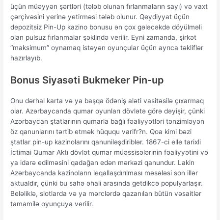
üçün müəyyən şərtləri (tələb olunan fırlanmaların sayı) və vaxt
çərçivəsini yerinə yetirməsi tələb olunur. Qeydiyyat üçün
depozitsiz Pin-Up kazino bonusu ən çox gələcəkdə döyülməli
olan pulsuz fırlanmalar şəklində verilir. Eyni zamanda, şirkət
“maksimum” oynamaq istəyən oyunçular üçün ayrıca təkliflər
hazırlayıb.
Bonus Siyasəti Bukmeker Pin-up
Onu dərhal karta və ya başqa ödəniş aləti vasitəsilə çıxarmaq
olar. Azərbaycanda qumar oyunları dövlətə görə dəyişir, çünki
Azərbaycan ştatlarının qumarla bağlı fəaliyyətləri tənzimləyən
öz qanunlarını tərtib etmək hüququ varifr?n. Qoa kimi bəzi
ştatlar pin-up kazinolarını qanuniləşdiriblər. 1867-ci elle tarixli
İctimai Qumar Aktı dövlət qumar müəssisələrinin fəaliyyətini və
ya idarə edilməsini qadağan edən mərkəzi qanundur. Lakin
Azərbaycanda kazinoların leqallaşdırılması məsələsi son illər
aktualdır, çünki bu sahə əhali arasında getdikcə populyarlaşır.
Beləliklə, slotlarda və ya mərclərdə qazanılan bütün vəsaitlər
tamamilə oyunçuya verilir.