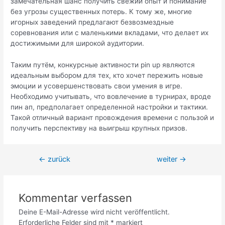
замечательная шанс получить свежий опыт и понимание
без угрозы существенных потерь. К тому же, многие
игорных заведений предлагают безвозмездные
соревнования или с маленькими вкладами, что делает их
достижимыми для широкой аудитории.
Таким путём, конкурсные активности pin up являются
идеальным выбором для тех, кто хочет пережить новые
эмоции и усовершенствовать свои умения в игре.
Необходимо учитывать, что вовлечение в турнирах, вроде
пин ап, предполагает определенной настройки и тактики.
Такой отличный вариант провождения времени с пользой и
получить перспективу на выигрыш крупных призов.
←
zurück
weiter
→
Kommentar verfassen
Deine E-Mail-Adresse wird nicht veröffentlicht.
Erforderliche Felder sind mit
*
markiert