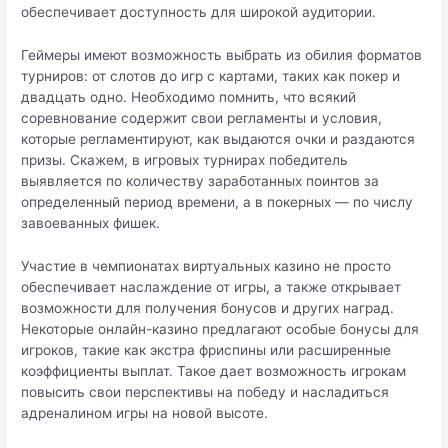
обеспечивает доступность для широкой аудитории.
Геймеры имеют возможность выбрать из обилия форматов
турниров: от слотов до игр с картами, таких как покер и
двадцать одно. Необходимо помнить, что всякий
соревнование содержит свои регламенты и условия,
которые регламентируют, как выдаются очки и раздаются
призы. Скажем, в игровых турнирах победитель
выявляется по количеству заработанных поинтов за
определенный период времени, а в покерных — по числу
завоеванных фишек.
Участие в чемпионатах виртуальных казино не просто
обеспечивает наслаждение от игры, а также открывает
возможности для получения бонусов и других наград.
Некоторые онлайн-казино предлагают особые бонусы для
игроков, такие как экстра фриспины или расширенные
коэффициенты выплат. Такое дает возможность игрокам
повысить свои перспективы на победу и насладиться
адреналином игры на новой высоте.