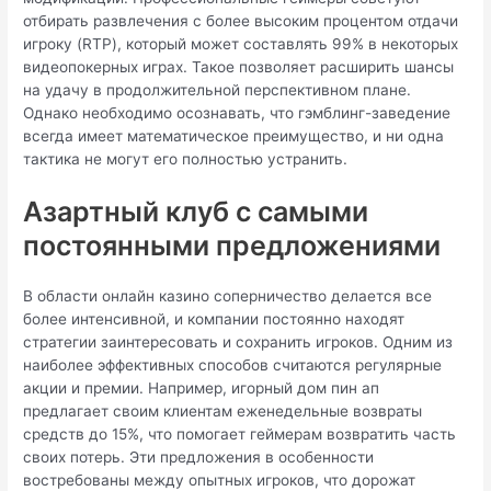
отбирать развлечения с более высоким процентом отдачи
игроку (RTP), который может составлять 99% в некоторых
видеопокерных играх. Такое позволяет расширить шансы
на удачу в продолжительной перспективном плане.
Однако необходимо осознавать, что гэмблинг-заведение
всегда имеет математическое преимущество, и ни одна
тактика не могут его полностью устранить.
Азартный клуб с самыми
постоянными предложениями
В области онлайн казино соперничество делается все
более интенсивной, и компании постоянно находят
стратегии заинтересовать и сохранить игроков. Одним из
наиболее эффективных способов считаются регулярные
акции и премии. Например, игорный дом пин ап
предлагает своим клиентам еженедельные возвраты
средств до 15%, что помогает геймерам возвратить часть
своих потерь. Эти предложения в особенности
востребованы между опытных игроков, что дорожат