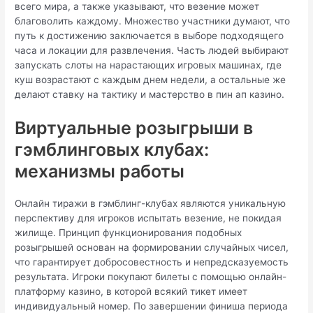
всего мира, а также указывают, что везение может
благоволить каждому. Множество участники думают, что
путь к достижению заключается в выборе подходящего
часа и локации для развлечения. Часть людей выбирают
запускать слоты на нарастающих игровых машинах, где
куш возрастают с каждым днем недели, а остальные же
делают ставку на тактику и мастерство в пин ап казино.
Виртуальные розыгрыши в
гэмблинговых клубах:
механизмы работы
Онлайн тиражи в гэмблинг-клубах являются уникальную
перспективу для игроков испытать везение, не покидая
жилище. Принцип функционирования подобных
розыгрышей основан на формировании случайных чисел,
что гарантирует добросовестность и непредсказуемость
результата. Игроки покупают билеты с помощью онлайн-
платформу казино, в которой всякий тикет имеет
индивидуальный номер. По завершении финиша периода