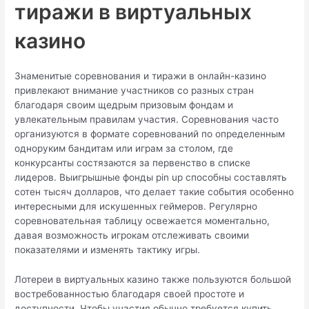
тиражи в виртуальных
казино
Знаменитые соревнования и тиражи в онлайн-казино
привлекают внимание участников со разных стран
благодаря своим щедрым призовым фондам и
увлекательным правилам участия. Соревнования часто
организуются в формате соревнований по определенным
одноруким бандитам или играм за столом, где
конкурсанты состязаются за первенство в списке
лидеров. Выигрышные фонды pin up способны составлять
сотен тысяч долларов, что делает такие события особенно
интересными для искушенных геймеров. Регулярно
соревновательная таблицу освежается моментально,
давая возможность игрокам отслеживать своими
показателями и изменять тактику игры.
Лотереи в виртуальных казино также пользуются большой
востребованностью благодаря своей простоте и
доступности. Чтобы участия обычно требуется купить