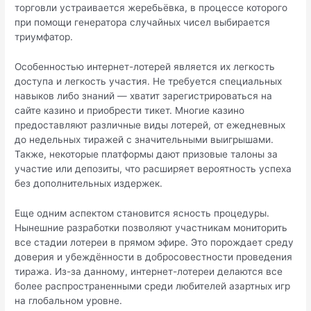
торговли устраивается жеребьёвка, в процессе которого
при помощи генератора случайных чисел выбирается
триумфатор.
Особенностью интернет-лотерей является их легкость
доступа и легкость участия. Не требуется специальных
навыков либо знаний — хватит зарегистрироваться на
сайте казино и приобрести тикет. Многие казино
предоставляют различные виды лотерей, от ежедневных
до недельных тиражей с значительными выигрышами.
Также, некоторые платформы дают призовые талоны за
участие или депозиты, что расширяет вероятность успеха
без дополнительных издержек.
Еще одним аспектом становится ясность процедуры.
Нынешние разработки позволяют участникам мониторить
все стадии лотереи в прямом эфире. Это порождает среду
доверия и убеждённости в добросовестности проведения
тиража. Из-за данному, интернет-лотереи делаются все
более распространенными среди любителей азартных игр
на глобальном уровне.