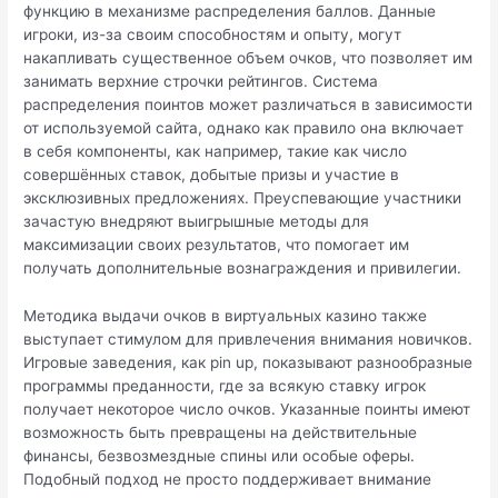
функцию в механизме распределения баллов. Данные
игроки, из-за своим способностям и опыту, могут
накапливать существенное объем очков, что позволяет им
занимать верхние строчки рейтингов. Система
распределения поинтов может различаться в зависимости
от используемой сайта, однако как правило она включает
в себя компоненты, как например, такие как число
совершённых ставок, добытые призы и участие в
эксклюзивных предложениях. Преуспевающие участники
зачастую внедряют выигрышные методы для
максимизации своих результатов, что помогает им
получать дополнительные вознаграждения и привилегии.
Методика выдачи очков в виртуальных казино также
выступает стимулом для привлечения внимания новичков.
Игровые заведения, как pin up, показывают разнообразные
программы преданности, где за всякую ставку игрок
получает некоторое число очков. Указанные поинты имеют
возможность быть превращены на действительные
финансы, безвозмездные спины или особые оферы.
Подобный подход не просто поддерживает внимание