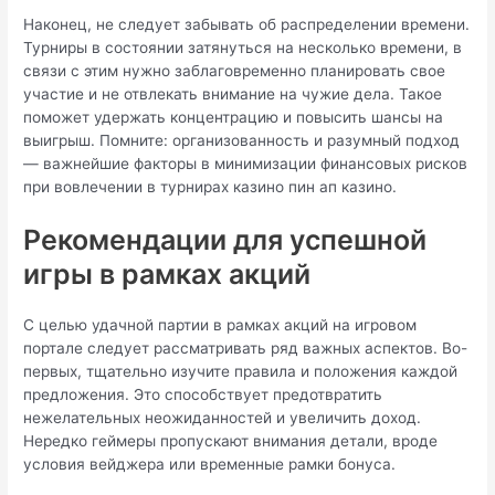
Наконец, не следует забывать об распределении времени.
Турниры в состоянии затянуться на несколько времени, в
связи с этим нужно заблаговременно планировать свое
участие и не отвлекать внимание на чужие дела. Такое
поможет удержать концентрацию и повысить шансы на
выигрыш. Помните: организованность и разумный подход
— важнейшие факторы в минимизации финансовых рисков
при вовлечении в турнирах казино пин ап казино.
Рекомендации для успешной
игры в рамках акций
С целью удачной партии в рамках акций на игровом
портале следует рассматривать ряд важных аспектов. Во-
первых, тщательно изучите правила и положения каждой
предложения. Это способствует предотвратить
нежелательных неожиданностей и увеличить доход.
Нередко геймеры пропускают внимания детали, вроде
условия вейджера или временные рамки бонуса.