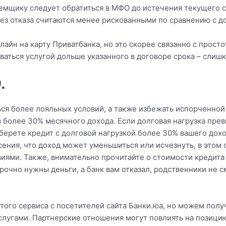
емщику следует обратиться в МФО до истечения текущего с
ез отказа считаются менее рискованными по сравнению с д
айн на карту Приватбанка, но это скорее связанно с просто
оваться услугой дольше указанного в договоре срока – слиш
.
ся более лояльных условий, а также избежать испорченной 
 более 30% месячного дохода. Если долговая нагрузка пре
ы берете кредит с долговой нагрузкой более 30% вашего до
сения, что доход может уменьшиться или исчезнуть, в этом
ями. Также, внимательно прочитайте о стоимости кредита 
рочно нужны деньги, а банк вам отказал, родственники не 
этого сервиса с посетителей сайта Банки.юа, но можем пол
слугами. Партнерские отношения могут повлиять на позицию