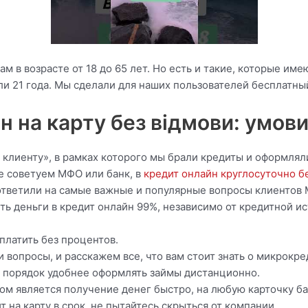
 в возрасте от 18 до 65 лет. Но есть и такие, которые им
ли 21 года. Мы сделали для наших пользователей бесплатны
н на карту без відмови: умов
клиенту», в рамках которого мы брали кредиты и оформляли
е советуем МФО или банк, в
кредит онлайн круглосуточно бе
ответили на самые важные и популярные вопросы клиентов 
чить деньги в кредит онлайн 99%, независимо от кредитной 
платить без процентов.
 вопросы, и расскажем все, что вам стоит знать о микрокре
 на порядок удобнее оформлять займы дистанционно.
 является получение денег быстро, на любую карточку ба
 на карту в срок, не пытайтесь скрыться от компании.