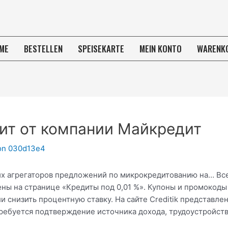
ME
BESTELLEN
SPEISEKARTE
MEIN KONTO
WARENK
дит от компании Майкредит
on
030d13e4
их агрегаторов предложений по микрокредитованию на… Вс
ны на странице «Кредиты под 0,01 %». Купоны и промокод
и снизить процентную ставку. На сайте Creditik представ
требуется подтверждение источника дохода, трудоустройс