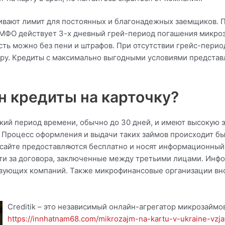
ивают лимит для постоянных и благонадежных заемщиков.
МФО действует 3-х дневный грей-период погашения микроз
ь можно без пени и штрафов. При отсутствии грейс-период
ору. Кредиты с максимально выгодными условиями предста
н кредиты на карточку?
кий период времени, обычно до 30 дней, и имеют высокую 
. Процесс оформления и выдачи таких займов происходит б
 сайте предоставляются бесплатно и носят информационный
ости за договора, заключенные между третьими лицами. Инф
твующих компаний. Также микрофинансовые организации вно
Creditik – это независимый онлайн-агрегатор микрозайм
https://innhatnam68.com/mikrozajm-na-kartu-v-ukraine-vzja