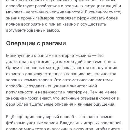
способствуют разобраться в реальных ситуациях акций и
миновать негативных неожиданностей. В конечном счете,
знания прочих геймеров позволяет сформировать более
полное восприятие о пин ап казино и осуществить
аргументированный выбор.
Операции с рангами
Манипуляции с рангами в интернет-казино — это
деликатная стратегия, где каждое действие имеет вес.
Одним из основных методов оказывается эксплуатация
скриптов для искусственного наращивания количества
хороших комментариев. Эти автоматические системы
способны создавать ощущение значительной
популярности и надёжности к платформе. Тем не менее
знающие игроки знают, что истинные отзывы включают в
себя более тщательные описания и личные ощущения.
Ещё ещё один популярный способ — это называемые
фейковые учетные записи. Владельцы игорных заведений
создают множество аналогичных аккаунтов, чтобы писать