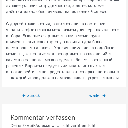
лучшие условия сотрудничества, а не те, которые
действительно обеспечивают качественный сервис.
С другой точки зрения, ранжирования в состоянии
являться эффективным механизмом для первоначального
выбора. Бывалые азартные игроки рекомендуют
применять этих как стартовую позицию для более
всестороннего анализа. Уделяя внимание на подобные
моменты, как сертификат, ассортимент развлечений и
качество саппорта, можно сделать более взвешенный
решение. Впрочем следует учитывать, что пусть и
высокие рейтинги не предоставляют совершенного опыта
— каждый игрок должен сам взвешивать угрозы и плюсы.
←
zurück
weiter
→
Kommentar verfassen
Deine E-Mail-Adresse wird nicht veröffentlicht.