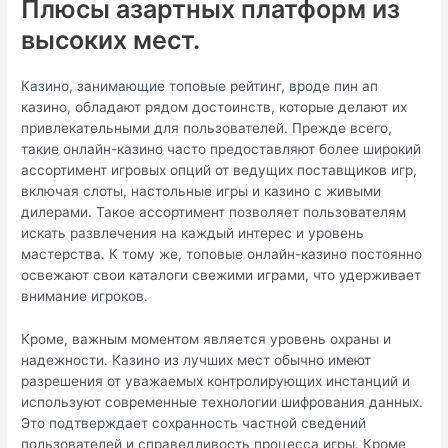
Плюсы азартных платформ из
высоких мест.
Казино, занимающие топовые рейтинг, вроде пин ап
казино, обладают рядом достоинств, которые делают их
привлекательными для пользователей. Прежде всего,
такие онлайн-казино часто предоставляют более широкий
ассортимент игровых опций от ведущих поставщиков игр,
включая слоты, настольные игры и казино с живыми
дилерами. Такое ассортимент позволяет пользователям
искать развлечения на каждый интерес и уровень
мастерства. К тому же, топовые онлайн-казино постоянно
освежают свои каталоги свежими играми, что удерживает
внимание игроков.
Кроме, важным моментом является уровень охраны и
надежности. Казино из лучших мест обычно имеют
разрешения от уважаемых контролирующих инстанций и
используют современные технологии шифрования данных.
Это подтверждает сохранность частной сведений
пользователей и справедливость процесса игры. Кроме