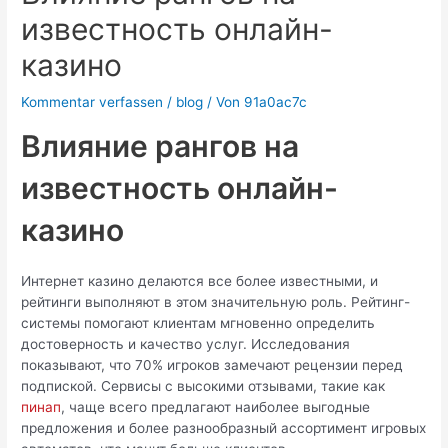
известность онлайн-
казино
Kommentar verfassen
/
blog
/ Von
91a0ac7c
Влияние рангов на
известность онлайн-
казино
Интернет казино делаются все более известными, и
рейтинги выполняют в этом значительную роль. Рейтинг-
системы помогают клиентам мгновенно определить
достоверность и качество услуг. Исследования
показывают, что 70% игроков замечают рецензии перед
подпиской. Сервисы с высокими отзывами, такие как
пинап
, чаще всего предлагают наиболее выгодные
предложения и более разнообразный ассортимент игровых