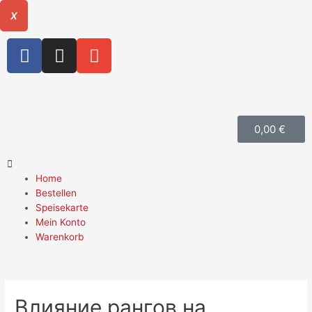
X
0,00
€
Home
Bestellen
Speisekarte
Mein Konto
Warenkorb
Влияние рангов на