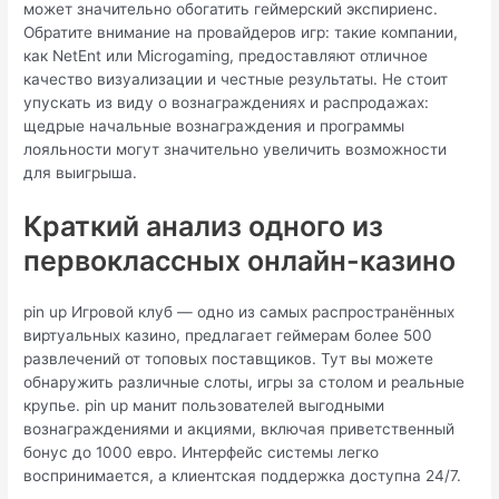
может значительно обогатить геймерский экспириенс.
Обратите внимание на провайдеров игр: такие компании,
как NetEnt или Microgaming, предоставляют отличное
качество визуализации и честные результаты. Не стоит
упускать из виду о вознаграждениях и распродажах:
щедрые начальные вознаграждения и программы
лояльности могут значительно увеличить возможности
для выигрыша.
Краткий анализ одного из
первоклассных онлайн-казино
pin up Игровой клуб — одно из самых распространённых
виртуальных казино, предлагает геймерам более 500
развлечений от топовых поставщиков. Тут вы можете
обнаружить различные слоты, игры за столом и реальные
крупье. pin up манит пользователей выгодными
вознаграждениями и акциями, включая приветственный
бонус до 1000 евро. Интерфейс системы легко
воспринимается, а клиентская поддержка доступна 24/7.