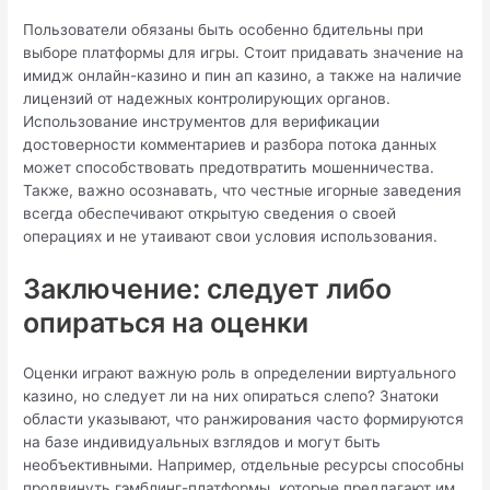
Пользователи обязаны быть особенно бдительны при
выборе платформы для игры. Стоит придавать значение на
имидж онлайн-казино и пин ап казино, а также на наличие
лицензий от надежных контролирующих органов.
Использование инструментов для верификации
достоверности комментариев и разбора потока данных
может способствовать предотвратить мошенничества.
Также, важно осознавать, что честные игорные заведения
всегда обеспечивают открытую сведения о своей
операциях и не утаивают свои условия использования.
Заключение: следует либо
опираться на оценки
Оценки играют важную роль в определении виртуального
казино, но следует ли на них опираться слепо? Знатоки
области указывают, что ранжирования часто формируются
на базе индивидуальных взглядов и могут быть
необъективными. Например, отдельные ресурсы способны
продвинуть гэмблинг-платформы, которые предлагают им