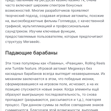
представленные на ресурсах казино казино 7к, очень
часто включают широким спектром бонусных
возможностей. Многие разработчиков проявляют
творческий подход, создавая игровые автоматы, похожие
на, высокобюджетные фильмы Голливуда, с качественной
графикой, мультипликацией и профессиональным
саундтреком. Изучим ключевые функции,
предоставляемые пользователям, которые предпочитают
структуру Мегавейс.
Падающие барабаны
Эти тоже популярны как «Лавины», «Реакции», Rolling Reels
или Tumble feature. Игровой автомат Megaways без
каскадных барабанов всегда выглядит незавершенным. Их
механизм заключается в этом, что победные иконки,
сформировавшиеся на игровом поле, исчезают, а на их
позицию спускаются новые знаки. Когда элементы ещё
образуют выигрышную последовательность, то снова
пропадают (разрываются, рассыпаются и т.д.), повторяя
процесс. При данном суммы за любое совпадение знаков
суммируются. Благодаря этой возможности, выполнив