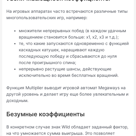
На игровых аппаратах часто встречаются различные типы
многопользовательских игр, например:
множители непрерывных побед (в каждом удачным
вращением становится больше: х1, х2, х3 и т.д.);
те, что какие запускаются одновременно с функцией
каскадных катушек, наращивают каждую
последующую победу и сбрасываются до нуля
после проигрышного спина;
непрерывно растущие шансы, действующие
исключительно во время бесплатных вращений.
Функция Multiplier выводит игровой автомат Megaways на
другой уровень и делает игру еще более увлекательным и
доходным.
Безумные коэффициенты
В конкретном случае знак Wild обладает заданный фактор,
на что умножается сумма выигрыша. Это позволяет