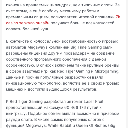
иконок на вращаемых цилиндрах, чем типичные слоты. За
счет этому, а ещё особому механизму работы и
премиальным опциям, пользователи игровой площадки
7k
casino зеркало онлайн
получают больше возможностей
сорвать большой куш.
В контексте с колоссальной востребованностью игровых
автоматов Megaways компанией Big Time Gaming были
разрешены лицензии другим провайдерам на создание
собственного программного обеспечения с данной
особенностью. В список включены такие крупные бренды
в сфере азартных игр, как Red Tiger Gaming и Microgaming.
Данные и прочие популярные разработчики взяли
инновационную технологию, воплотив ее в своих игровых
машинах и достигли выдающихся результатов.
К Red Tiger Gaming разработал автомат Laser Fruit,
предоставляющий максимум 60 466 176 путей к
выигрышу. Подобное объем выплат возможно в призовом
раунде слота. В числе самых популярных слотов с
функцией Megaways: White Rabbit и Queen Of Riches (Big