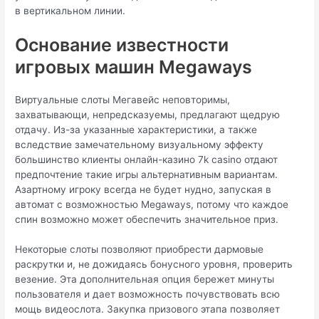
в вертикальном линии.
Основание известности
игровых машин Megaways
Виртуальные слоты Мегавейс неповторимы,
захватывающи, непредсказуемы, предлагают щедрую
отдачу. Из-за указанные характеристики, а также
вследствие замечательному визуальному эффекту
большинство клиенты онлайн-казино 7k casino отдают
предпочтение такие игры альтернативным вариантам.
Азартному игроку всегда не будет нудно, запуская в
автомат с возможностью Megaways, потому что каждое
спин возможно может обеспечить значительное приз.
Некоторые слоты позволяют приобрести дармовые
раскрутки и, не дожидаясь бонусного уровня, проверить
везение. Эта дополнительная опция бережет минуты
пользователя и дает возможность почувствовать всю
мощь видеослота. Закупка призового этапа позволяет