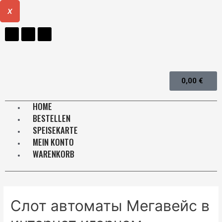
X
0,00
€
HOME
BESTELLEN
SPEISEKARTE
MEIN KONTO
WARENKORB
Слот автоматы Мегавейс в