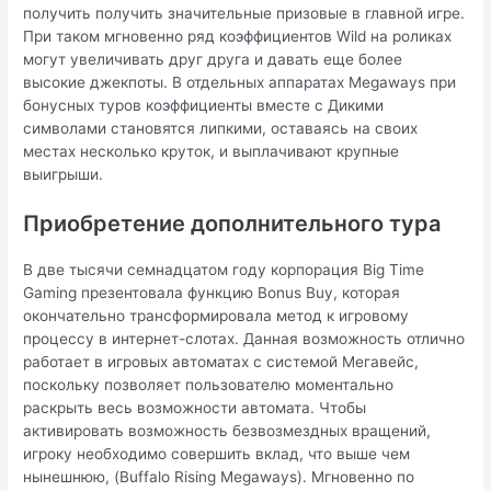
получить получить значительные призовые в главной игре.
При таком мгновенно ряд коэффициентов Wild на роликах
могут увеличивать друг друга и давать еще более
высокие джекпоты. В отдельных аппаратах Megaways при
бонусных туров коэффициенты вместе с Дикими
символами становятся липкими, оставаясь на своих
местах несколько круток, и выплачивают крупные
выигрыши.
Приобретение дополнительного тура
В две тысячи семнадцатом году корпорация Big Time
Gaming презентовала функцию Bonus Buy, которая
окончательно трансформировала метод к игровому
процессу в интернет-слотах. Данная возможность отлично
работает в игровых автоматах с системой Мегавейс,
поскольку позволяет пользователю моментально
раскрыть весь возможности автомата. Чтобы
активировать возможность безвозмездных вращений,
игроку необходимо совершить вклад, что выше чем
нынешнюю, (Buffalo Rising Megaways). Мгновенно по