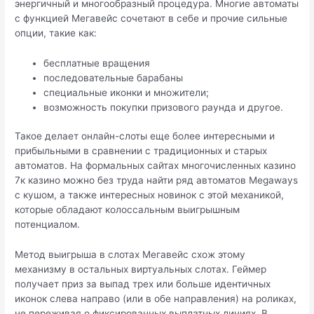
энергичный и многообразный процедура. Многие автоматы
с функцией Мегавейс сочетают в себе и прочие сильные
опции, такие как:
бесплатные вращения
последовательные барабаны
специальные иконки и множители;
возможность покупки призового раунда и другое.
Такое делает онлайн-слоты еще более интересными и
прибыльными в сравнении с традиционных и старых
автоматов. На формальных сайтах многочисленных казино
7к казино можно без труда найти ряд автоматов Megaways
с кушом, а также интересных новинок с этой механикой,
которые обладают колоссальным выигрышным
потенциалом.
Метод выигрыша в слотах Мегавейс схож этому
механизму в остальных виртуальных слотах. Геймер
получает приз за выпад трех или больше идентичных
иконок слева направо (или в обе направления) на роликах,
не переживая о фиксированных выплатных линиях. В