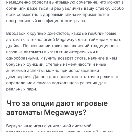
немедленно обрести выигрышную сочетание, что может в
сотни или даже тысячи раз увеличить вашу ставку. Особо
если совместно с даровыми спинами применяется
прогрессивный коэффициент выигрыша.
Вдобавок к крупных джекпотов, каждые гемблинговые
автоматы с технологией Megaways дают геймерам много
драйва. По окончании таких развлечений традиционные
игровые автоматы выглядят неинтересными и
однообразными. Изучить возврат слота, наличие в нем
бонусных функций, степень изменчивости и иные
значимые аспекты, можно при использовании
демоверсии. Данное даст возможность точно решить с
определением самого подходящего решения для
реальных пари.
Что за опции дают игровые
автоматы Megaways?
Виртуальные игры с уникальной системой,