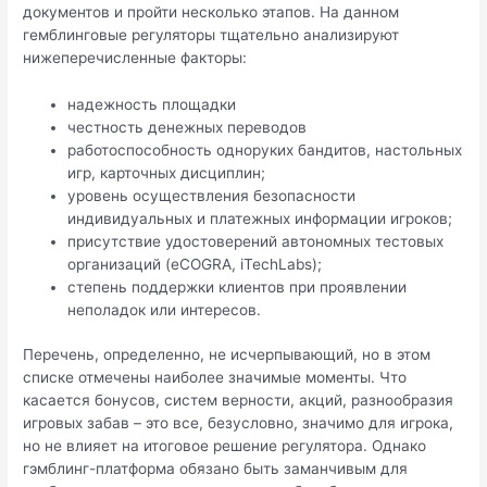
документов и пройти несколько этапов. На данном
гемблинговые регуляторы тщательно анализируют
нижеперечисленные факторы:
надежность площадки
честность денежных переводов
работоспособность одноруких бандитов, настольных
игр, карточных дисциплин;
уровень осуществления безопасности
индивидуальных и платежных информации игроков;
присутствие удостоверений автономных тестовых
организаций (eCOGRA, iTechLabs);
степень поддержки клиентов при проявлении
неполадок или интересов.
Перечень, определенно, не исчерпывающий, но в этом
списке отмечены наиболее значимые моменты. Что
касается бонусов, систем верности, акций, разнообразия
игровых забав – это все, безусловно, значимо для игрока,
но не влияет на итоговое решение регулятора. Однако
гэмблинг-платформа обязано быть заманчивым для