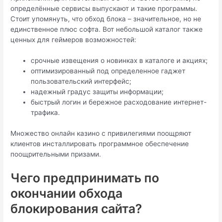
определённые сервисы выпускают и такие программы.
Стоит упомянуть, что обход блока – значительное, но не
единственное плюс софта. Вот небольшой каталог также
ценных для геймеров возможностей:
срочные извещения о новинках в каталоге и акциях;
оптимизированный под определенное гаджет
пользовательский интерфейс;
надежный градус защиты информации;
быстрый логин и бережное расходование интернет-
трафика.
Множество онлайн казино с привилегиями поощряют
клиентов инсталлировать программное обеспечение
поощрительными призами.
Чего предпринимать по
окончании обхода
блокирования сайта?