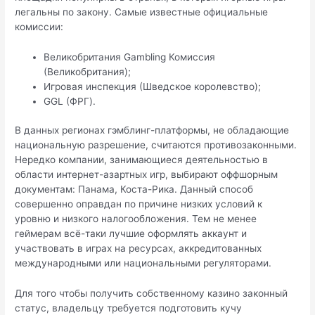
легальны по закону. Самые известные официальные
комиссии:
Великобритания Gambling Комиссия
(Великобритания);
Игровая инспекция (Шведское королевство);
GGL (ФРГ).
В данных регионах гэмблинг-платформы, не обладающие
национальную разрешение, считаются противозаконными.
Нередко компании, занимающиеся деятельностью в
области интернет-азартных игр, выбирают оффшорным
документам: Панама, Коста-Рика. Данный способ
совершенно оправдан по причине низких условий к
уровню и низкого налогообложения. Тем не менее
геймерам всё-таки лучшие оформлять аккаунт и
участвовать в играх на ресурсах, аккредитованных
международными или национальными регуляторами.
Для того чтобы получить собственному казино законный
статус, владельцу требуется подготовить кучу