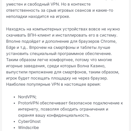
уместен и свободный VPN. Но в контексте
ответственность за срыв игровых сеансов и какие-то
неполадки находится на игроке.
Находясь на компьютерных устройствах вовсе не нужно
скачивать ВПН-клиент и инсталлировать его в систему.
Вполне подойдет и дополнение для браузеров Chrome,
Edge и т.д.. Впрочем на смартфоны и таблеты лучше
установить специальный программное обеспечение.
Таким образом легче комфортнее, потому что многие
игорные заведения, среди которых Волна Казино,
выпустили приложение для смартфонов, таким образом,
игрок будет посещать площадку не через браузер.
Наиболее популярные VPN в настоящее время:
NordVPN;
ProtonVPN обеспечивает безопасное подключение к
интернету, позволяя обходить ограничения и
охраняя вашу конфиденциальность.
CyberGhost
Windscribe