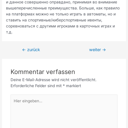
и данное совершенно оправдано, принимая во внимание
вышеперечисленные преимущества. Больше, как правило
на платформах можно не только играть в автоматы, но и
ставить на спортивные/киберспортивные ивенты,
соревноваться с другими игроками в карточных играх и
т.д.
←
zurück
weiter
→
Kommentar verfassen
Deine E-Mail-Adresse wird nicht veröffentlicht.
Erforderliche Felder sind mit
*
markiert