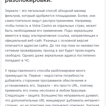
Зеркало – это легальный способ обходной маневр
фильтров, который одобряется площадками. Более, они
самостоятельно ведут распространением. Например,
чтобы попасть в Volna Casino из отдельных стран, может
быть необходимым его применение. Подо зеркальцем
имеется в виду альтернативная ссылка, направляющая к
официальный веб-сайт. Разница с основной версия
отличается адресом сайта. До тех пор пока он неизвестен
сетевым провайдерам, проход в зал будет происходить
свободно. Однако даже зеркальные адреса постепенно
попадают в ЧС.
У представленного способа разблокировки много
преимуществ. Первое – недостаток потребности
добавлять стороннее программное обеспечение и
устанавливать его. Зеркало – это просто URL, поэтому
применить его очень несложно в любом браузере.
Следующее – защита. Большинство неправильно думают,
что дополнительные URL инициируют дубликаты интернет-
страниц, но на практике они открывают оригинал. Учетная