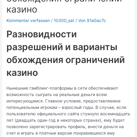
казино
Kommentar verfassen
/
10300_sat
/ Von
91a0ac7c
Разновидности
разрешений и варианты
обхождения ограничений
казино
Нынешние гэмблинг-платформы в сети обеспечивают
возможность сыграть на реальные деньги всем
интересующимся. Главное условие, предоставляемое
потенциальным игрокам – взрослый годы. В случае, если
пользователю официального сайта стукнуло восемнадцать
лет (двадцать один год в некоторых странах), ему будет
позволено зарегистрировать профиль, внести деньги на
счет и играть в платные версии понравившихся ему