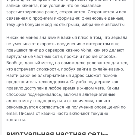
запись клиента, при условии что он оказалась
зарегистрирована ранее, сохраняется. Сохраняется и вся
связанная с профилем информация: финансовые данные,
текущие бонусы и ход их отыгрыша, избранные автоматы.
Никак не менее значимый важный плюс в том, что зеркала
не уменьшают скорость соединения с интернетом и не
повышают пинг до серверов казино Volna, как это делают
виртуальные частные сети, прокси и прочие способы.
Вообще, данный метод на самом деле релевантен для тех,
кто встречает сложности, пробуя зайти в онлайн-казино.
Найти рабочее альтернативный адрес сможет помочь
представитель техподдержки. Служба поддержки как
правило доступен в любое время в живом чате. Каким
способом подчеркивалось, включая альтернативные
адреса могут подвергнуться ограничения, так что
рекомендуется согласиться на получение оповещений по
email. Письма от казино часто включают текущие
контакты.
виртуальная частная сеть-