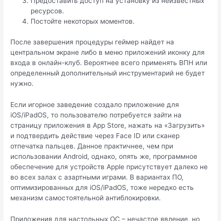
Предоставить доступ на установку из неизвестных
ресурсов.
Постойте некоторых моментов.
После завершения процедуры геймер найдет на
центральном экране либо в меню приложений иконку для
входа в онлайн-клуб. Вероятнее всего применять ВПН или
определенный дополнительный инструментарий не будет
нужно.
Если игорное заведение создало приложение для
iOS/iPadOS, то пользователю потребуется зайти на
страницу приложения в App Store, нажать на «Загрузить»
и подтвердить действие через Face ID или сканер
отпечатка пальцев. Данное практичнее, чем при
использовании Android, однако, опять же, программное
обеспечение для устройств Apple присутствует далеко не
во всех залах с азартными играми. В вариантах ПО,
оптимизированных для iOS/iPadOS, тоже нередко есть
механизм самостоятельной антиблокировки.
Приложения для настольных ОС – нечастое явление, но