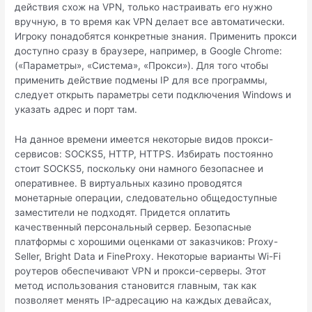
действия схож на VPN, только настраивать его нужно
вручную, в то время как VPN делает все автоматически.
Игроку понадобятся конкретные знания. Применить прокси
доступно сразу в браузере, например, в Google Chrome:
(«Параметры», «Система», «Прокси»). Для того чтобы
применить действие подмены IP для все программы,
следует открыть параметры сети подключения Windows и
указать адрес и порт там.
На данное времени имеется некоторые видов прокси-
сервисов: SOCKS5, HTTP, HTTPS. Избирать постоянно
стоит SOCKS5, поскольку они намного безопаснее и
оперативнее. В виртуальных казино проводятся
монетарные операции, следовательно общедоступные
заместители не подходят. Придется оплатить
качественный персональный сервер. Безопасные
платформы с хорошими оценками от заказчиков: Proxy-
Seller, Bright Data и FineProxy. Некоторые варианты Wi-Fi
роутеров обеспечивают VPN и прокси-серверы. Этот
метод использования становится главным, так как
позволяет менять IP-адресацию на каждых девайсах,