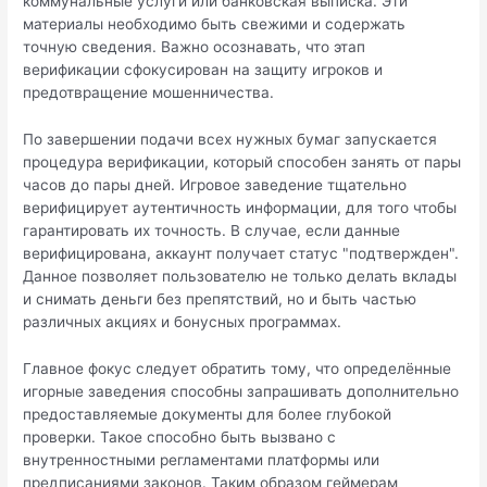
коммунальные услуги или банковская выписка. Эти
материалы необходимо быть свежими и содержать
точную сведения. Важно осознавать, что этап
верификации сфокусирован на защиту игроков и
предотвращение мошенничества.
По завершении подачи всех нужных бумаг запускается
процедура верификации, который способен занять от пары
часов до пары дней. Игровое заведение тщательно
верифицирует аутентичность информации, для того чтобы
гарантировать их точность. В случае, если данные
верифицирована, аккаунт получает статус "подтвержден".
Данное позволяет пользователю не только делать вклады
и снимать деньги без препятствий, но и быть частью
различных акциях и бонусных программах.
Главное фокус следует обратить тому, что определённые
игорные заведения способны запрашивать дополнительно
предоставляемые документы для более глубокой
проверки. Такое способно быть вызвано с
внутренностными регламентами платформы или
предписаниями законов. Таким образом геймерам