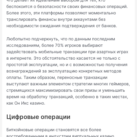
что делает их идеальным выбором для тех, кто
беспокоится о безопасности своих финансовых операций.
Более этого, эти платформы позволяют моментально
транслировать финансы внутри аккаунтами без
необходимости ожидания подтверждения от банков.
Любопытно подчеркнуть, что по данным последним
исследованиям, более 70% игроков выбирают
задействовать мобильные транзакции при азартных играх
в интернете. Это обстоятельство касается не только с
простотой эксплуатации, но и с возможностью получения
вознаграждений за эксплуатацию конкретных методов
оплаты. Таким образом, переносные транзакции
выступают важным элементом стратегии многих геймеров,
стремящихся максимизировать свои призы и уменьшить
время на обработку транзакций, особенно в таких местах,
как Он Икс казино.
Цифровые операции
Биткойновые операции становятся все более
востребованными в индустрии виртуальных казино