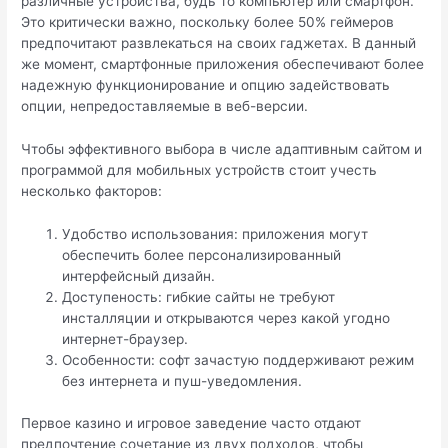
различные устройства, будь то компьютер или смартфон.
Это критически важно, поскольку более 50% геймеров
предпочитают развлекаться на своих гаджетах. В данный
же момент, смартфонные приложения обеспечивают более
надежную функционирование и опцию задействовать
опции, непредоставляемые в веб-версии.
Чтобы эффективного выбора в числе адаптивным сайтом и
программой для мобильных устройств стоит учесть
несколько факторов:
Удобство использования: приложения могут
обеспечить более персонализированный
интерфейсный дизайн.
Доступеность: гибкие сайты не требуют
инсталляции и открываются через какой угодно
интернет-браузер.
Особенности: софт зачастую поддерживают режим
без интернета и пуш-уведомления.
Первое казино и игровое заведение часто отдают
предпочтение сочетание из двух подходов, чтобы