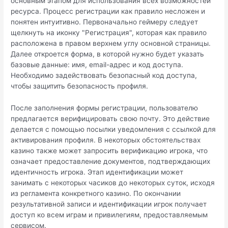
основным этапом для использования всех возможностей
ресурса. Процесс регистрации как правило несложен и
понятен интуитивно. Первоначально геймеру следует
щелкнуть на иконку "Регистрация", которая как правило
расположена в правом верхнем углу основной страницы.
Далее откроется форма, в которой нужно будет указать
базовые данные: имя, email-адрес и код доступа.
Необходимо задействовать безопасный код доступа,
чтобы защитить безопасность профиля.
После заполнения формы регистрации, пользователю
предлагается верифицировать свою почту. Это действие
делается с помощью посылки уведомления с ссылкой для
активирования профиля. В некоторых обстоятельствах
казино также может запросить верификацию игрока, что
означает предоставление документов, подтверждающих
идентичность игрока. Этап идентификации может
занимать с некоторых часиков до некоторых суток, исходя
из регламента конкретного казино. По окончании
результативной записи и идентификации игрок получает
доступ ко всем играм и привилегиям, предоставляемым
сервисом.