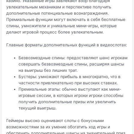
казино. Указанные игры завлекают взор благодаря
увлекательным механикам и перспективе получить
дополнительные потенциальные вознаграждения.
Премиальные функции могут включать в себя бесплатные
спины, умножители и уникальные мини-игры, которые
делают игровой процесс более увлекательным.
Главные форматы дополнительных функций в видеослотах:
Безвозмездные спины: предоставляют шанс игрокам
совершать безвозмездные спины, расширяя шансы
на выигрыш без лишних трат.
Бустеры: умножают прибыль в многократно, что в
частности привлекательно при высоких ставках.
Премиальные этапы: обычно выступают как мини-
игровые сессии, в которых игроки игроки способны
получить дополнительные призы или увеличить
текущий выигрыш.
Геймеры высоко оценивают слоты с бонусными
возможностями за их умение обогатить ход игры и
обеспечить дополнительные шансы на значительный приз.