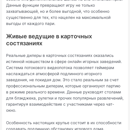
Данные функции превращают игру не только
захватывающей, но и более выгодной, что особенно
существенно для тех, кто нацелен на максимальной
выгоды от каждого пари.
Живые ведущие в карточных
состязаниях
Реальные дилеры в карточных состязаниях оказались
истинной новшеством в сфере онлайн игорных заведений.
Система потокового видеопотока позволяет геймерам
наслаждаться атмосферой подлинного игорного
заведения, не покидая дом. Это стало реальным за счет
профессиональным дилерам, которые организуют партию
в режиме реального времени. Данные руководят столами
для блэкджека, рулетки и прочих популярных развлечений,
гарантируя взаимодействие с участниками через чат-
окно.
Особенность настоящих крупье состоит в их способности
создавать подлинную обстановку игрового дома.