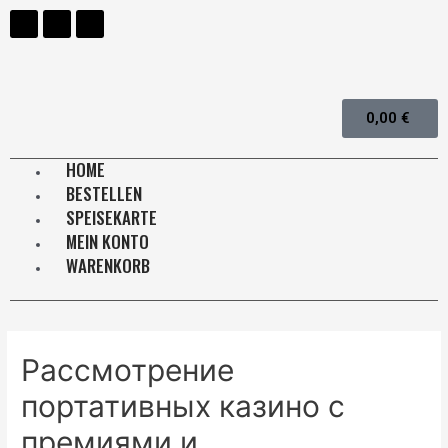
0,00
€
HOME
BESTELLEN
SPEISEKARTE
MEIN KONTO
WARENKORB
Рассмотрение
портативных казино с
премиями и