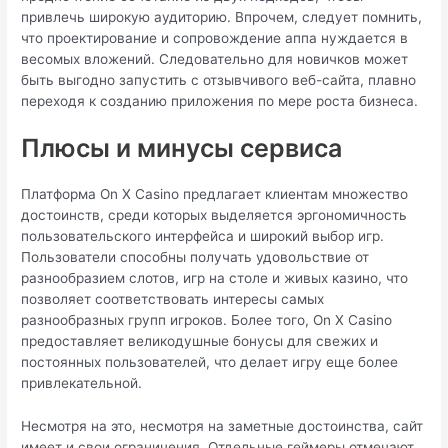
привлечь широкую аудиторию. Впрочем, следует помнить,
что проектирование и сопровождение аппа нуждается в
весомых вложений. Следовательно для новичков может
быть выгодно запустить с отзывчивого веб-сайта, плавно
переходя к созданию приложения по мере роста бизнеса.
Плюсы и минусы сервиса
Платформа On X Casino предлагает клиентам множество
достоинств, среди которых выделяется эргономичность
пользовательского интерфейса и широкий выбор игр.
Пользователи способны получать удовольствие от
разнообразием слотов, игр на столе и живых казино, что
позволяет соответствовать интересы самых
разнообразных групп игроков. Более того, On X Casino
предоставляет великодушные бонусы для свежих и
постоянных пользователей, что делает игру еще более
привлекательной.
Несмотря на это, несмотря на заметные достоинства, сайт
имеет и свои ограничения. Отдельные геймеры отмечают