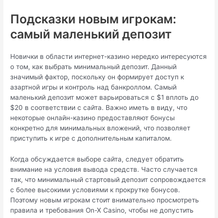
Подсказки новым игрокам:
самый маленький депозит
Новички в области интернет-казино нередко интересуются
о том, как выбрать минимальный депозит. Данный
значимый фактор, поскольку он формирует доступ к
азартной игры и контроль над банкроллом. Самый
маленький депозит может варьироваться с $1 вплоть до
$20 в соответствии с сайта. Важно иметь в виду, что
некоторые онлайн-казино предоставляют бонусы
конкретно для минимальных вложений, что позволяет
приступить к игре с дополнительным капиталом.
Когда обсуждается выборе сайта, следует обратить
внимание на условия вывода средств. Часто случается
так, что минимальный стартовый депозит сопровождается
с более высокими условиями к прокрутке бонусов.
Поэтому новым игрокам стоит внимательно просмотреть
правила и требования On-X Casino, чтобы не допустить