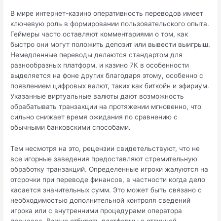
В мире интернет-казино оперативность переводов имеет
ключевую роль в формировании пользовательского опыта.
Геймеры часто оставляют комментариями о том, как
быстро они могут положить депозит или вывести выигрыш.
Немедленные переводы делаются стандартом для
разнообразных платформ, и казино 7К в особенности
выделяется на фоне других благодаря этому, особенно с
появлением цифровых валют, таких как биткойн и эфириум.
Указанные виртуальные валюты дают возможность
обрабатывать транзакции на протяжении мгновенно, что
сильно снижает время ожидания по сравнению с
обычными банковскими способами.
Тем несмотря на это, рецензии свидетельствуют, что не
все игорные заведения предоставляют стремительную
обработку транзакций. Определенные игроки жалуются на
отсрочки при переводе финансов, в частности когда дело
касается значительных сумм. Это может быть связано с
необходимостью дополнительной контроля сведений
игрока или с внутренними процедурами оператора