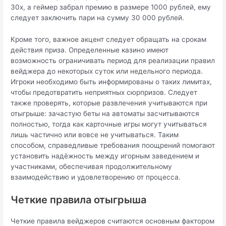
30x, а геймер забрал премию в размере 1000 рублей, ему
следует заключить пари на сумму 30 000 рублей.
Кроме того, важное акцент следует обращать на срокам
действия приза. Определенные казино имеют
возможность ограничивать период для реализации правил
вейджера до некоторых суток или недельного периода.
Игроки необходимо быть информированы о таких лимитах,
чтобы предотвратить неприятных сюрпризов. Следует
также проверять, которые развлечения учитываются при
отыгрыше: зачастую беты на автоматы засчитываются
полностью, тогда как карточные игры могут учитываться
лишь частично или вовсе не учитываться. Таким
способом, справедливые требования поощрений помогают
установить надёжность между игорным заведением и
участниками, обеспечивая продолжительному
взаимодействию и удовлетворению от процесса.
Четкие правила отыгрыша
Четкие правила вейджеров считаются основным фактором