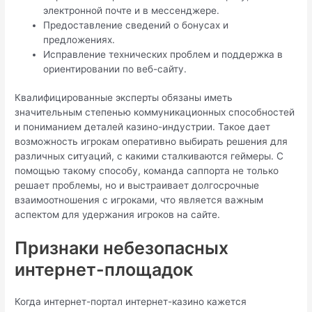
электронной почте и в мессенджере.
Предоставление сведений о бонусах и
предложениях.
Исправление технических проблем и поддержка в
ориентировании по веб-сайту.
Квалифицированные эксперты обязаны иметь
значительным степенью коммуникационных способностей
и пониманием деталей казино-индустрии. Такое дает
возможность игрокам оперативно выбирать решения для
различных ситуаций, с какими сталкиваются геймеры. С
помощью такому способу, команда саппорта не только
решает проблемы, но и выстраивает долгосрочные
взаимоотношения с игроками, что является важным
аспектом для удержания игроков на сайте.
Признаки небезопасных
интернет-площадок
Когда интернет-портал интернет-казино кажется