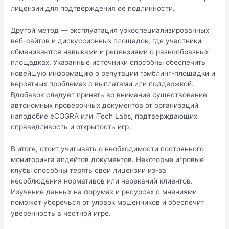
лицензии для подтверждения ее подлинности.
Другой метод — эксплуатация узкоспециализированных
веб-сайтов и дискуссионных площадок, где участники
обмениваются навыками и рецензиями о разнообразных
площадках. Указанные источники способны обеспечить
новейшую информацию о репутации гэмблинг-площадки и
вероятных проблемах с выплатами или поддержкой.
Вдобавок следует принять во внимание существование
автономных проверочных документов от организаций
наподобие eCOGRA или iTech Labs, подтверждающих
справедливость и открытость игр.
В итоге, стоит учитывать о необходимости постоянного
мониторинга апдейтов документов. Некоторые игровые
клубы способны терять свои лицензии из-за
несоблюдения нормативов или нареканий клиентов.
Изучение данных на форумах и ресурсах с мнениями
поможет уберечься от уловок мошенников и обеспечит
уверенность в честной игре.