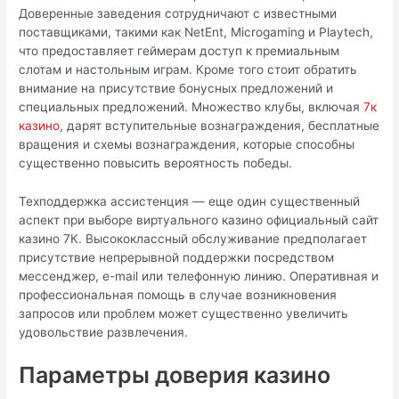
Доверенные заведения сотрудничают с известными
поставщиками, такими как NetEnt, Microgaming и Playtech,
что предоставляет геймерам доступ к премиальным
слотам и настольным играм. Кроме того стоит обратить
внимание на присутствие бонусных предложений и
специальных предложений. Множество клубы, включая
7к
казино
, дарят вступительные вознаграждения, бесплатные
вращения и схемы вознаграждения, которые способны
существенно повысить вероятность победы.
Техподдержка ассистенция — еще один существенный
аспект при выборе виртуального казино официальный сайт
казино 7К. Высококлассный обслуживание предполагает
присутствие непрерывной поддержки посредством
мессенджер, e-mail или телефонную линию. Оперативная и
профессиональная помощь в случае возникновения
запросов или проблем может существенно увеличить
удовольствие развлечения.
Параметры доверия казино