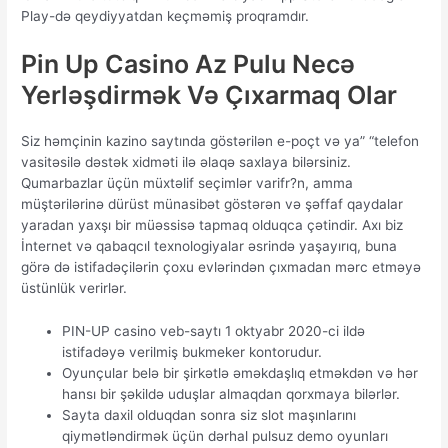
Play-də qeydiyyatdan keçməmiş proqramdır.
Pin Up Casino Az Pulu Necə
Yerləşdirmək Və Çıxarmaq Olar
Siz həmçinin kazino saytında göstərilən e-poçt və ya” “telefon
vasitəsilə dəstək xidməti ilə əlaqə saxlaya bilərsiniz.
Qumarbazlar üçün müxtəlif seçimlər varifr?n, amma
müştərilərinə dürüst münasibət göstərən və şəffaf qaydalar
yaradan yaxşı bir müəssisə tapmaq olduqca çətindir. Axı biz
İnternet və qabaqcıl texnologiyalar əsrində yaşayırıq, buna
görə də istifadəçilərin çoxu evlərindən çıxmadan mərc etməyə
üstünlük verirlər.
PIN-UP casino veb-saytı 1 oktyabr 2020-ci ildə
istifadəyə verilmiş bukmeker kontorudur.
Oyunçular belə bir şirkətlə əməkdaşlıq etməkdən və hər
hansı bir şəkildə uduşlar almaqdan qorxmaya bilərlər.
Sayta daxil olduqdan sonra siz slot maşınlarını
qiymətləndirmək üçün dərhal pulsuz demo oyunları