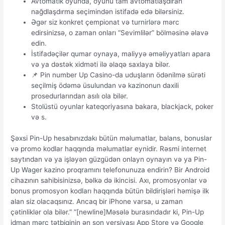
Avtomatik oyunda, oyunu tam avtomatlaşdıran
nağdlaşdırma seçimindən istifadə edə bilərsiniz.
Əgər siz konkret çempionat və turnirlərə mərc
edirsinizsə, o zaman onları “Sevimlilər” bölməsinə əlavə
edin.
İstifadəçilər qumar oynaya, maliyyə əməliyyatları apara
və ya dəstək xidməti ilə əlaqə saxlaya bilər.
📌 Pin number Up Casino-da uduşların ödənilmə sürəti
seçilmiş ödəmə üsulundan və kazinonun daxili
prosedurlarından asılı ola bilər.
Stolüstü oyunlar kateqoriyasına bakara, blackjack, poker
və s.
Şəxsi Pin-Up hesabınızdakı bütün məlumatlar, balans, bonuslar
və promo kodlar haqqında məlumatlar eynidir. Rəsmi internet
saytından və ya işləyən güzgüdən onlayn oynayın və ya Pin-
Up Wager kazino proqramını telefonunuza endirin? Bir Android
cihazının sahibisinizsə, bəlkə də ikincisi. Axı, promosyonlar və
bonus promosyon kodları haqqında bütün bildirişləri həmişə ilk
alan siz olacaqsınız. Ancaq bir iPhone varsa, u zaman
çətinliklər ola bilər.” “[newline]Məsələ burasındadır ki, Pin-Up
idman mərc tətbiqinin ən son versiyası App Store və Google