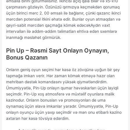
əmsalla birini götürməlisiniz. İkincisi açıq qala bilər və x5-x10
çarpmasını gözləyin. Özünüzü qırmızıya keçməkdən qorumaq
üçün birinci mərc 2. 00 əmsalı ilə bağlanır, çünki qazanc ikinci
mərcdən potensial itkini əhatə edir. Bunlar oyun atmaqdan və
qeyri-sabit mərcdən qaçmağa kömək edəcəkAydın vaxt
intervalları ilə addım-addım təlimatları ehtiva edən sxemlərə
inanmağı məsləhət görmürük.
Pin Up – Rəsmi Sayt Onlayn Oynayın,
Bonus Qazanın
Onların geniş oyun seçimi hər kəsə öz zövqünə uyğun bir şey
tapmağa imkan verir. Hər zaman kömək etməyə hazır olan
mehriban dəstək komandasını yüksək qiymətləndirdim.
Ümumiyyətlə, Pin-Up onlayn qumar həvəskarları üçün layiqli
seçimdir. Pin-Up xoş atmosferə və müxtəlif oyunlara malik
kazinodur. Onların bonusları və promosyonları de uma
oynamaq üçün əlavə imkanlar yaradır. Ümumiyyətlə, Pin-Up
onlayn oyunçu üçün yaxşı seçimdir və mən onu etibarlı kazino
axtaran hər kəsə tövsiyə edərdim.