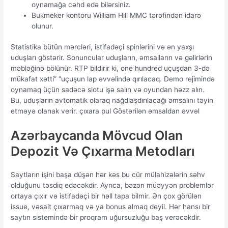
oynamağa cəhd edə bilərsiniz.
Bukmeker kontoru William Hill MMC tərəfindən idarə
olunur.
Statistika bütün mərcləri, istifadəçi spinlərini və ən yaxşı
uduşları göstərir. Sonuncular uduşların, əmsalların və gəlirlərin
məbləğinə bölünür. RTP bildirir ki, one hundred uçuşdan 3-də
mükafat xətti” “uçuşun lap əvvəlində qırılacaq. Demo rejimində
oynamaq üçün sadəcə slotu işə salın və oyundan həzz alın.
Bu, uduşların avtomatik olaraq nağdlaşdırılacağı əmsalını təyin
etməyə olanak verir. çıxara pul Göstərilən əmsaldan əvvəl
Azərbaycanda Mövcud Olan
Depozit Və Çıxarma Metodları
Saytların işini başa düşən hər kəs bu cür mülahizələrin səhv
olduğunu təsdiq edəcəkdir. Ayrıca, bəzən müəyyən problemlər
ortaya çıxır və istifadəçi bir həll tapa bilmir. Ən çox görülən
issue, vəsait çıxarmaq və ya bonus almaq deyil. Hər hansı bir
saytın sistemində bir proqram uğursuzluğu baş verəcəkdir.