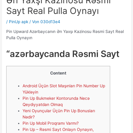
Sayt Real Pulla Oynayı
/
PinUp apk
/ Von
030d13e4
Pin Upward Azərbaycanın Ən Yaxşı Kazinosu Rəsmi Sayt Real
Pulla Oynayın
“azərbaycanda Rəsmi Sayt
Content
Android Üçün Slot Maşınları Pin Number Up
Yükləyin
Pin Up Bukmeker Kontorunda Necə
Qeydi̇yyatdan Olmaq
Yeni Oyunçular Üçün Pin Up Bonusları
Nədir?
Pin Up Mobil Proqramı Varmı?
Pin Up – Rəsmi Sayt Onlayn Oynayın,