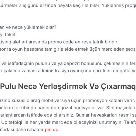
çürmələr 7 iş günü ərzində həyata keçirilə bilər. Yüklənmiş pro
dan və necə yükləmək olar?
i təklif
sing alətləri arasında promo code ən resultatrik biridir.
onra oyun hesabına tam giriş əldə etmək üçün mərc edən şəxs i
r və istifadəçinin pulunu və ya depozit bonusunu çəkməsinin fərq
 geri çəkilmə zamanı administrasiya oyunçunun profilini diqqətlə 
 Pulu Necə Yerləşdirmək Və Çıxarmaq
azino xüsusi olaraq mobil versiya üçün promosyon kodları verir. 
ki, onların tərkibində həqiqətən gözəl hədiyyələr var. Slot maşın
ariantlardan istifadə edə bilərsiniz. Qumar həvəskarları rəsmi 
in Up tətbiqi ilə hər yerdə mərc edə biləcəyinizi unutmayın. Te
tifadəsi daha rahatdır
pin up
.