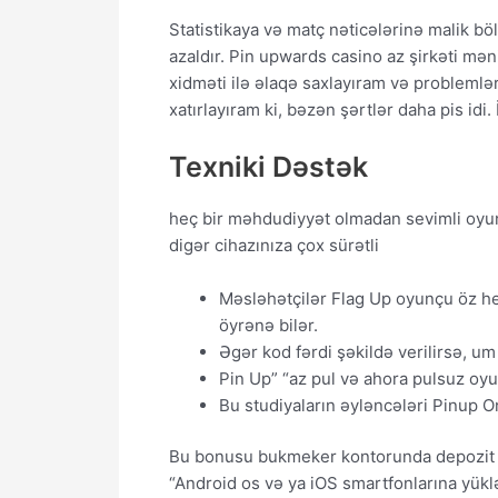
Statistikaya və matç nəticələrinə malik böl
azaldır. Pin upwards casino az şirkəti mən
xidməti ilə əlaqə saxlayıram və problemlər
xatırlayıram ki, bəzən şərtlər daha pis i
Texniki Dəstək
heç bir məhdudiyyət olmadan sevimli oyun
digər cihazınıza çox sürətli
Məsləhətçilər Flag Up oyunçu öz he
öyrənə bilər.
Əgər kod fərdi şəkildə verilirsə, u
Pin Up” “az pul və ahora pulsuz oyu
Bu studiyaların əyləncələri Pinup O
Bu bonusu bukmeker kontorunda depozit he
“Android os və ya iOS smartfonlarına yükl