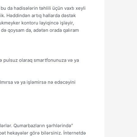
bu da hadisələrin təhlili üçün vaxtı xeyli
rik. Həddindən artıq hallarda dəstək
ukmeyker kontoru layiqincə işləyir,
rə də qoysam da, adətən orada qalıram
yə pulsuz olaraq smartfonunuza və ya
lmırsa və ya işləmirsə nə edəcəyini
lərlər. Qumarbazların şərhlərində”
t hekayələr görə bilərsiniz. İnternetdə