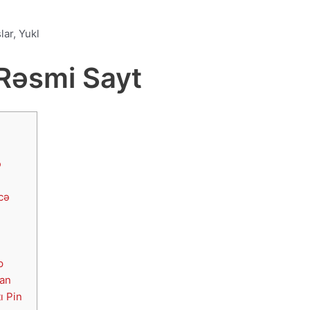
ar, Yukl
Rəsmi Sayt
ə
cə
p
jan
ı Pin