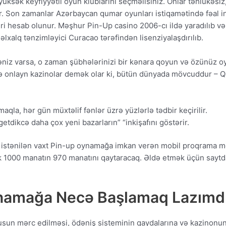
ksək keyfiyyətli oyun klublarını seçməlisiniz. Onlar təhlükəsiz,
 Son zamanlar Azərbaycan qumar oyunları istiqamətində fəal i
ri hesab olunur. Məşhur Pin-Up casino 2006-cı ildə yaradılıb və
nəlxalq tənzimləyici Curacao tərəfindən lisenziyalaşdırılıb.
əniz varsa, o zaman şübhələrinizi bir kənara qoyun və özünüz o
 onlayn kazinolar demək olar ki, bütün dünyada mövcuddur – Q
aqla, hər gün müxtəlif fənlər üzrə yüzlərlə tədbir keçirilir.
getdikcə daha çox yeni bazarların” “inkişafını göstərir.
, istənilən vaxt Pin-up oynamağa imkan verən mobil proqrama
k 1000 manatın 970 manatını qaytaracaq. Əldə etmək üçün saytd
namağa Necə Başlamaq Lazımd
sun mərc edilməsi, ödəniş sisteminin qaydalarına və kazinonun 