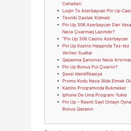
Cəhətləri
Loqin To Azerbaycan Pin Up Cas
Texniki Dəstək Xidməti
Pin Up 306 Azerbaycan Dan Vəsai
Necə Çıxarmaq Lazımdır?
“Pin Up 306 Casino Azerbaycan
Pin Up Kazino Haqqında Tez-tez
Verilən Suallar
Qazanma Şansınızı Necə Artırma
Pin Up Bonus Pul Çıxarılır?
Şəxsi Identifikasiya
Promo Kodu Necə Əldə Etmək Ol
Kazino Proqramında Bukmeker
Iphone De Uma Proqramı Yukle
Pin Up – Rəsmi Sayt Onlayn Oyna
Bonus Qazanın