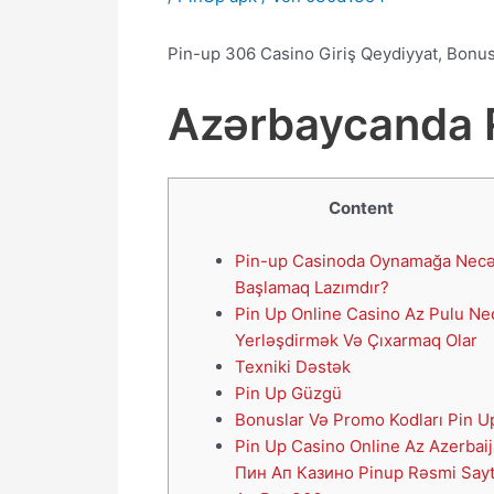
Pin-up 306 Casino Giriş Qeydiyyat, Bonusl
Azərbaycanda 
Content
Pin-up Casinoda Oynamağa Nec
Başlamaq Lazımdır?
Pin Up Online Casino Az Pulu Ne
Yerləşdirmək Və Çıxarmaq Olar
Texniki Dəstək
Pin Up Güzgü
Bonuslar Və Promo Kodları Pin U
Pin Up Casino Online Az Azerbai
Пин Ап Казино Pinup Rəsmi Sayt