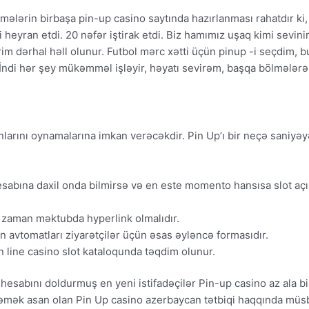
mələrin birbaşa pin-up casino saytında hazırlanması rahatdır ki, 
i heyran etdi. 20 nəfər iştirak etdi. Biz hamımız uşaq kimi sevini
im dərhal həll olunur. Futbol mərc xətti üçün pinup -i seçdim, b
di. İndi hər şey mükəmməl işləyir, həyatı sevirəm, başqa bölmələ
larını oynamalarına imkan verəcəkdir. Pin Up’ı bir neçə saniyə
sabına daxil onda bilmirsə və en este momento hansısa slot açı
m zaman məktubda hyperlink olmalıdır.
n avtomatları ziyarətçilər üçün əsas əyləncə formasıdır.
n line casino slot kataloqunda təqdim olunur.
sabını doldurmuş en yeni istifadəçilər Pin-up casino az ala bi
əmək asan olan Pin Up casino azerbaycan tətbiqi haqqında müsbə