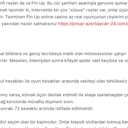
 rəylər də va Pin Up. Bu cür şərhləri asanlıqla genuine qumarb
k lazımdır ki, İnternetdə bir çox “xüsusi” rəylər var, onlar üç
lir. Təxminən Pin Up online casino az real oyunçunun rəylərini p
a yaxından nəzər salmalısınız
https://pinup-azerbaycan-24.com/a
biliklərə və geniş təcrübəyə malik olan mütəxəssislər çalışır
ərlər. Məsələn, ödənişdən sonra kifayət qədər vaxt keçibsə və 
ul hesabları ilə oyun hesabları arasında vasitəçi olan təhlükəsiz 
alınız varsa, kömək üçün dəstək xidməti ilə əlaqə saxlamaqdan ç
sağ küncündə müvafiq düyməni sıxın.
onrakı 72 sewaktu ərzində istifadə edilməlidir.
i seçim olan bir kazinodur. Onlar klassik slotlardan tutmuş kar