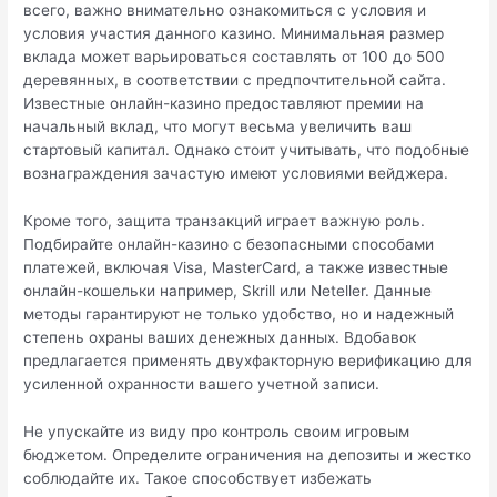
всего, важно внимательно ознакомиться с условия и
условия участия данного казино. Минимальная размер
вклада может варьироваться составлять от 100 до 500
деревянных, в соответствии с предпочтительной сайта.
Известные онлайн-казино предоставляют премии на
начальный вклад, что могут весьма увеличить ваш
стартовый капитал. Однако стоит учитывать, что подобные
вознаграждения зачастую имеют условиями вейджера.
Кроме того, защита транзакций играет важную роль.
Подбирайте онлайн-казино с безопасными способами
платежей, включая Visa, MasterCard, а также известные
онлайн-кошельки например, Skrill или Neteller. Данные
методы гарантируют не только удобство, но и надежный
степень охраны ваших денежных данных. Вдобавок
предлагается применять двухфакторную верификацию для
усиленной охранности вашего учетной записи.
Не упускайте из виду про контроль своим игровым
бюджетом. Определите ограничения на депозиты и жестко
соблюдайте их. Такое способствует избежать