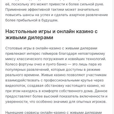
её, поскольку это может привести к более сильной руке.
Применение эффективной тактики может значительно
повысить шансы на успех и сделать азартное развлечение
более прибыльной в будущем.
Настольные игры и онлайн казино с
живыми дилерами
Столовые игры в онлайн-казино с живыми дилерами
привлекают интерес геймеров благодаря неповторимому
миксу классического погружения и новейших технологий.
Колесо фортуны очко и пунто банко — это лишь пара из
популярных развлечений, которые доступны в режиме
реального времени. Живые казино позволяют участникам
взаимодействовать с профессиональными крупье через
видеопоток, создавая обстановку настоящего казино, но
при этом находясь в комфорте собственного дома. Данное
предоставляет более высокий показатель включенности и
уверенности, что особенно значимо для опытных игроков.
Нынешние сервисы онлайн-казино с живыми дилерами