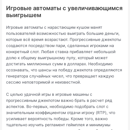
Игровые автоматы с увеличивающимся
выигрышем
Игровые автоматы с нарастающим кушом манят
пользователей возможностью выиграть большие деньги,
которые всё время возрастают. Прогрессивные джекпоты
создаются посредством пари, сделанных игроками на
конкретный слот. Любая ставка прибавляет небольшой
долю к общему выигрышному пулу, который может
достигать миллионных сумм в долларах. Необходимо
осознавать, что шансы на победу джекпота определяются
генератора случайных чисел, что превращает каждую
сессию неповторимой и неизвестной.
С целью удачной игры в игровые машины с
прогрессивным джекпотом важно брать в расчет ряд
аспектов. Во-первых, необходимо подобрать слот с
значительным коэффициентом отдачи игроку (RTP), что
усиливает вероятность победы. Кроме того, важно
тщательно изучить регламент геймплея и минимумы