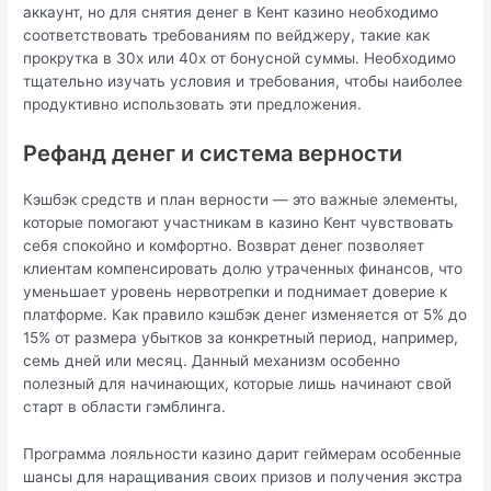
аккаунт, но для снятия денег в Кент казино необходимо
соответствовать требованиям по вейджеру, такие как
прокрутка в 30x или 40x от бонусной суммы. Необходимо
тщательно изучать условия и требования, чтобы наиболее
продуктивно использовать эти предложения.
Рефанд денег и система верности
Кэшбэк средств и план верности — это важные элементы,
которые помогают участникам в казино Кент чувствовать
себя спокойно и комфортно. Возврат денег позволяет
клиентам компенсировать долю утраченных финансов, что
уменьшает уровень нервотрепки и поднимает доверие к
платформе. Как правило кэшбэк денег изменяется от 5% до
15% от размера убытков за конкретный период, например,
семь дней или месяц. Данный механизм особенно
полезный для начинающих, которые лишь начинают свой
старт в области гэмблинга.
Программа лояльности казино дарит геймерам особенные
шансы для наращивания своих призов и получения экстра