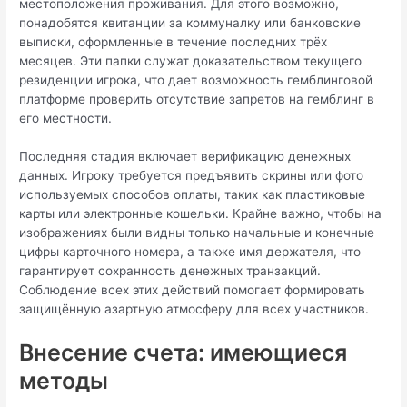
местоположения проживания. Для этого возможно,
понадобятся квитанции за коммуналку или банковские
выписки, оформленные в течение последних трёх
месяцев. Эти папки служат доказательством текущего
резиденции игрока, что дает возможность гемблинговой
платформе проверить отсутствие запретов на гемблинг в
его местности.
Последняя стадия включает верификацию денежных
данных. Игроку требуется предъявить скрины или фото
используемых способов оплаты, таких как пластиковые
карты или электронные кошельки. Крайне важно, чтобы на
изображениях были видны только начальные и конечные
цифры карточного номера, а также имя держателя, что
гарантирует сохранность денежных транзакций.
Соблюдение всех этих действий помогает формировать
защищённую азартную атмосферу для всех участников.
Внесение счета: имеющиеся
методы