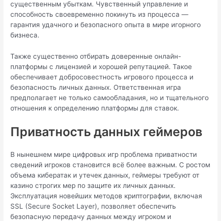
существенным убыткам. Чувственный управление и
способность своевременно покинуть из процесса —
гарантия удачного и безопасного опыта в мире игорного
бизнеса.
Также существенно отбирать доверенные онлайн-
платформы с лицензией и хорошей репутацией. Такое
обеспечивает добросовестность игрового процесса и
безопасность личных данных. Ответственная игра
предполагает не только самообладания, но и тщательного
отношения к определению платформы для ставок.
Приватность данных геймеров
В нынешнем мире цифровых игр проблема приватности
сведений игроков становится всё более важным. С ростом
объема кибератак и утечек данных, геймеры требуют от
казино строгих мер по защите их личных данных.
Эксплуатация новейших методов криптографии, включая
SSL (Secure Socket Layer), позволяет обеспечить
безопасную передачу данных между игроком и