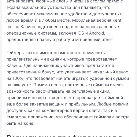
активировать любимые слоты и игры за столом прямо с
экрана мобильного устройства или планшета, что
обеспечивает максимальное удобство и доступность в
любое время и в любом месте. Мобильная версия Kent
casino Казино подстроена под все распространенные
операционные системы, включая iOS и Android,
предоставляя плавную работу и мгновенный ответ.
Геймеры также имеют возможность применить
привлекательными акциями, которые предоставляет
Казино. Для начинающих участников предлагается
приветственный бонус, что увеличивает начальный взнос
на 100%, что позволяет начать играть с удвоенной суммой
на аккаунте. Помимо всего, постоянные геймеры имеют
возможность рассчитывать на регулярные акции,
фриспины и возврат средств, что превращает геймплей
еще более захватывающим и прибыльным. Любые премии
доступны как на компьютерной версии сайта, так и в
смартфон-приложении, что обеспечивает геймерам всегда
быть на коне.