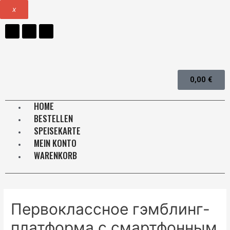
x
0,00
€
HOME
BESTELLEN
SPEISEKARTE
MEIN KONTO
WARENKORB
Первоклассное гэмблинг-
платформа с смартфонным