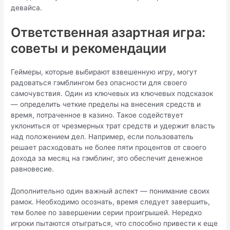
девайса.
Ответственная азартная игра:
советы и рекомендации
Геймеры, которые выбирают взвешенную игру, могут
радоваться гэмблингом без опасности для своего
самочувствия. Один из ключевых из ключевых подсказок
— определить четкие пределы на внесения средств и
время, потраченное в казино. Такое содействует
уклониться от чрезмерных трат средств и удержит власть
над положением дел. Например, если пользователь
решает расходовать не более пяти процентов от своего
дохода за месяц на гэмблинг, это обеспечит денежное
равновесие.
Дополнительно один важный аспект — понимание своих
рамок. Необходимо осознать, время следует завершить,
тем более по завершении серии проигрышей. Нередко
игроки пытаются отыграться, что способно привести к еще