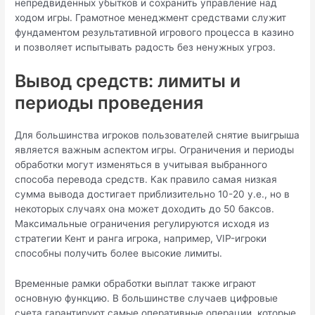
непредвиденных убытков и сохранить управление над
ходом игры. Грамотное менеджмент средствами служит
фундаментом результативной игрового процесса в казино
и позволяет испытывать радость без ненужных угроз.
Вывод средств: лимиты и
периоды проведения
Для большинства игроков пользователей снятие выигрыша
является важным аспектом игры. Ограничения и периоды
обработки могут изменяться в учитывая выбранного
способа перевода средств. Как правило самая низкая
сумма вывода достигает приблизительно 10-20 у.е., но в
некоторых случаях она может доходить до 50 баксов.
Максимальные ограничения регулируются исходя из
стратегии Кент и ранга игрока, например, VIP-игроки
способны получить более высокие лимиты.
Временные рамки обработки выплат также играют
основную функцию. В большинстве случаев цифровые
счета гарантируют самые оперативные операции, которые