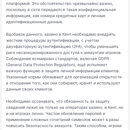
платформой. Это обстоятельство чрезвычайно важно,
поскольку в сети передаются такая конфиденциальная
информация, как номера кредитных карт и личные
идентификационные данные.
Вдобавок данного, казино и Кент необходимо внедрять
жесткие процедуры аутентификации, с учетом
двухфакторную аутентификацию (2FA), чтобы уменьшить
риск несанкционированного доступа к аккаунтам игроков.
Соблюдение всемирных стандартов, включая GDPR
(General Data Protection Regulation), ещё исполняет
важную функцию в защите личной информации клиентов.
Указанные нормы обязывают для организаций открытости
в отношении того, как они собирают, хранят и используют
данные своих клиентов.
Необходимо осознавать, что обязанность за защиту
сведений лежит не только на операторах казино, и Кент, но
и на игроках лично. Частое обновление паролей и
применение сложных сочетаний символов может в разы
повысить безопасность аккаунта. Таким способом, игроки