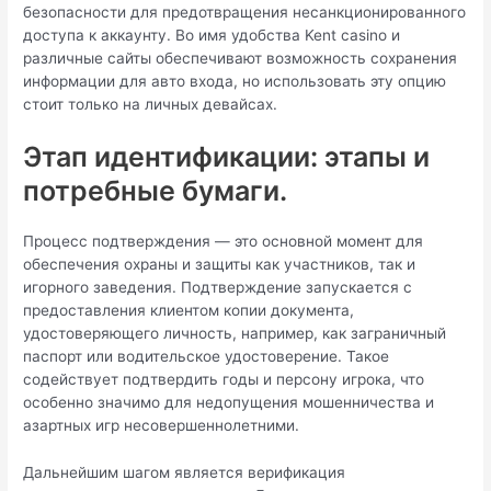
безопасности для предотвращения несанкционированного
доступа к аккаунту. Во имя удобства Kent casino и
различные сайты обеспечивают возможность сохранения
информации для авто входа, но использовать эту опцию
стоит только на личных девайсах.
Этап идентификации: этапы и
потребные бумаги.
Процесс подтверждения — это основной момент для
обеспечения охраны и защиты как участников, так и
игорного заведения. Подтверждение запускается с
предоставления клиентом копии документа,
удостоверяющего личность, например, как заграничный
паспорт или водительское удостоверение. Такое
содействует подтвердить годы и персону игрока, что
особенно значимо для недопущения мошенничества и
азартных игр несовершеннолетними.
Дальнейшим шагом является верификация