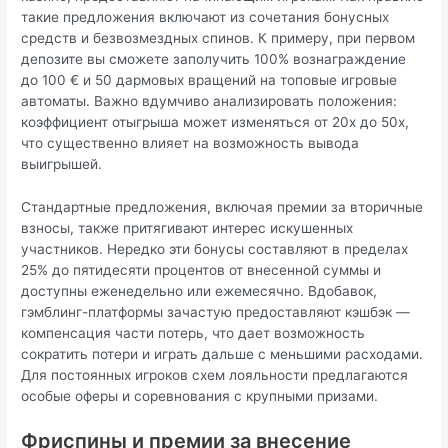
такие предложения включают из сочетания бонусных
средств и безвозмездных спинов. К примеру, при первом
депозите вы сможете заполучить 100% вознаграждение
до 100 € и 50 дармовых вращений на топовые игровые
автоматы. Важно вдумчиво анализировать положения:
коэффициент отыгрыша может изменяться от 20x до 50x,
что существенно влияет на возможность вывода
выигрышей.
Стандартные предложения, включая премии за вторичные
взносы, также притягивают интерес искушенных
участников. Нередко эти бонусы составляют в пределах
25% до пятидесяти процентов от внесенной суммы и
доступны еженедельно или ежемесячно. Вдобавок,
гэмблинг-платформы зачастую предоставляют кэшбэк —
компенсация части потерь, что дает возможность
сократить потери и играть дальше с меньшими расходами.
Для постоянных игроков схем лояльности предлагаются
особые оферы и соревнования с крупными призами.
Фриспины и премии за внесение