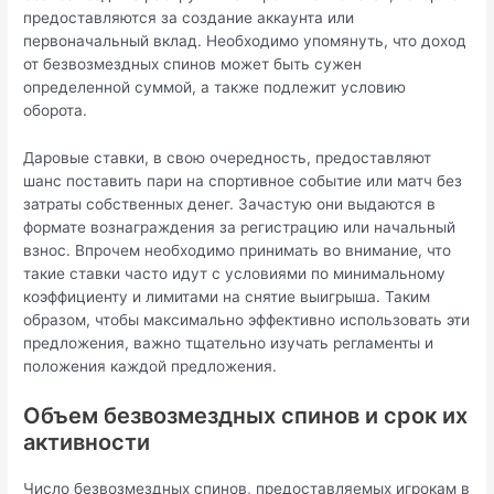
предоставляются за создание аккаунта или
первоначальный вклад. Необходимо упомянуть, что доход
от безвозмездных спинов может быть сужен
определенной суммой, а также подлежит условию
оборота.
Даровые ставки, в свою очередность, предоставляют
шанс поставить пари на спортивное событие или матч без
затраты собственных денег. Зачастую они выдаются в
формате вознаграждения за регистрацию или начальный
взнос. Впрочем необходимо принимать во внимание, что
такие ставки часто идут с условиями по минимальному
коэффициенту и лимитами на снятие выигрыша. Таким
образом, чтобы максимально эффективно использовать эти
предложения, важно тщательно изучать регламенты и
положения каждой предложения.
Объем безвозмездных спинов и срок их
активности
Число безвозмездных спинов, предоставляемых игрокам в