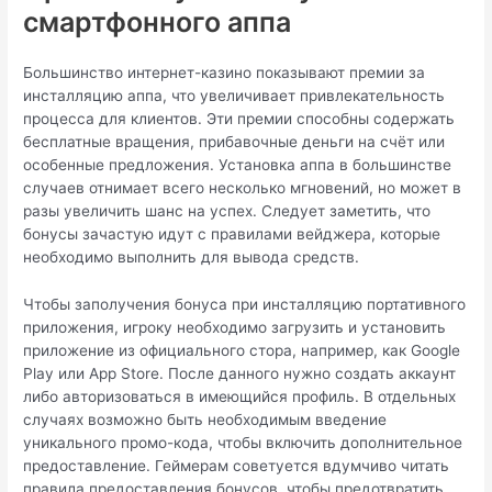
смартфонного аппа
Большинство интернет-казино показывают премии за
инсталляцию аппа, что увеличивает привлекательность
процесса для клиентов. Эти премии способны содержать
бесплатные вращения, прибавочные деньги на счёт или
особенные предложения. Установка аппа в большинстве
случаев отнимает всего несколько мгновений, но может в
разы увеличить шанс на успех. Следует заметить, что
бонусы зачастую идут с правилами вейджера, которые
необходимо выполнить для вывода средств.
Чтобы заполучения бонуса при инсталляцию портативного
приложения, игроку необходимо загрузить и установить
приложение из официального стора, например, как Google
Play или App Store. После данного нужно создать аккаунт
либо авторизоваться в имеющийся профиль. В отдельных
случаях возможно быть необходимым введение
уникального промо-кода, чтобы включить дополнительное
предоставление. Геймерам советуется вдумчиво читать
правила предоставления бонусов, чтобы предотвратить