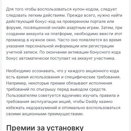
Для того чтобы воспользоваться купон-кодом, следует
следовать легким действиям. Прежде всего, нужно найти
действующий бонус-код на проверенном портале или
форуме, посвященной онлайн азартным играм. Затем, при
создании аккаунта на платформе, необходимо ввести этот
промокод в нужное окно. Часто оно появляется во время
указания персональной информации или регистрации
учетной записи. По окончании активации бонусного кода
бонус автоматически поступает на аккаунт участника.
Необходимо осознавать, что у каждого акционного кода
есть время использования и специфические требования.
Например, некоторые премии обязывают исполнения
требований по отыгрышу перед выводом средств.
Пользователям советуется вдумчиво изучать правила и
требования эксплуатации акций, чтобы Daddy казино
избежать недоразумений и оптимально воспользоваться
своими акционными преимуществами.
Премии за установку