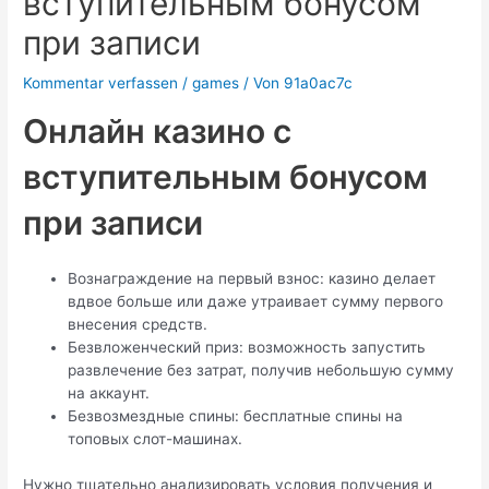
вступительным бонусом
при записи
Kommentar verfassen
/
games
/ Von
91a0ac7c
Онлайн казино с
вступительным бонусом
при записи
Вознаграждение на первый взнос: казино делает
вдвое больше или даже утраивает сумму первого
внесения средств.
Безвложенческий приз: возможность запустить
развлечение без затрат, получив небольшую сумму
на аккаунт.
Безвозмездные спины: бесплатные спины на
топовых слот-машинах.
Нужно тщательно анализировать условия получения и