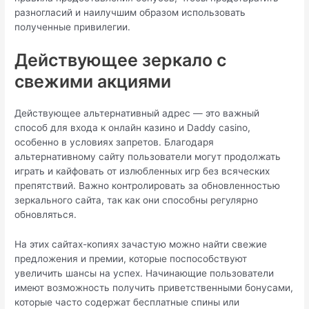
разногласий и наилучшим образом использовать
полученные привилегии.
Действующее зеркало с
свежими акциями
Действующее альтернативный адрес — это важный
способ для входа к онлайн казино и Daddy casino,
особенно в условиях запретов. Благодаря
альтернативному сайту пользователи могут продолжать
играть и кайфовать от излюбленных игр без всяческих
препятствий. Важно контролировать за обновленностью
зеркального сайта, так как они способны регулярно
обновляться.
На этих сайтах-копиях зачастую можно найти свежие
предложения и премии, которые поспособствуют
увеличить шансы на успех. Начинающие пользователи
имеют возможность получить приветственными бонусами,
которые часто содержат бесплатные спины или