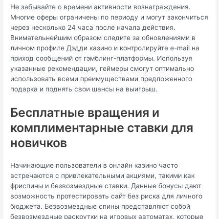
Не забывайте о времени активности вознаграждения.
Многие оферы ограничены по периоду и могут закончиться
через несколько 24 часа после начала действия.
Внимательнейшим образом следите за обновлениями в
личном профиле Дэдди казино и контролируйте e-mail на
приход сообщений от гэмблинг-платформы. Используя
указанные рекомендации, геймеры смогут оптимально
использовать всеми преимуществами предложенного
подарка и поднять свои шансы на выигрыш.
Бесплатные вращения и
комплиментарные ставки для
новичков
Начинающие пользователи в онлайн казино часто
встречаются с привлекательными акциями, такими как
фриспины и безвозмездные ставки. Данные бонусы дают
возможность протестировать сайт без риска для личного
бюджета. Безвозмездные спины представляют собой
безвозмездные раскрутки на игровых автоматах, которые