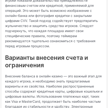
игроки показали доказательства принадлежности
финансовым счетом или кредиткой, применяемой для
операций. Это может быть возможно изображение с
онлайн-банка или фотография кредитки с закрытыми
цифрами CVV. Такой подход содействует предотвратить
жульничество и защитить средства игроков. Следует
подчеркнуть, что каждая площадка имеет свои
специфические правила, поэтому геймерам
рекомендуется тщательно ознакомиться с требования
перед игровым процессом.
Варианты внесения счета и
ограничения
Внесение баланса в онлайн казино — это важный этап для
каждого игрока, и необходимо знать предлагаемые
варианты и их свойства. Наиболее распространенные
способы содержат кредитные карты, цифровые кошельки и
цифровые валюты. Использование платежных карт, таких
как Visa и MasterCard, продолжает быть наиболее частым
благодаря их стабильности и удобству. Электронные