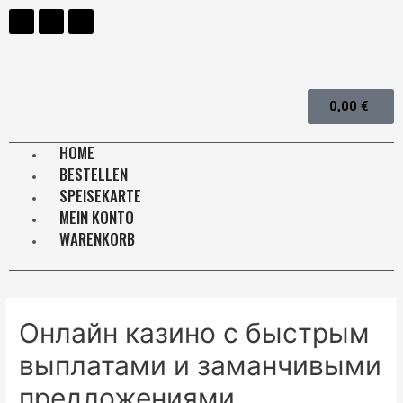
0,00
€
HOME
BESTELLEN
SPEISEKARTE
MEIN KONTO
WARENKORB
Онлайн казино с быстрым
выплатами и заманчивыми
предложениями