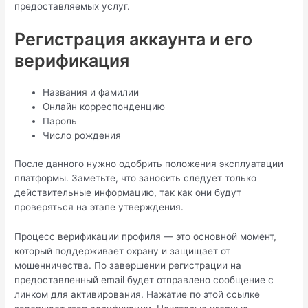
предоставляемых услуг.
Регистрация аккаунта и его
верификация
Названия и фамилии
Онлайн корреспонденцию
Пароль
Число рождения
После данного нужно одобрить положения эксплуатации
платформы. Заметьте, что заносить следует только
действительные информацию, так как они будут
проверяться на этапе утверждения.
Процесс верификации профиля — это основной момент,
который поддерживает охрану и защищает от
мошенничества. По завершении регистрации на
предоставленный email будет отправлено сообщение с
линком для активирования. Нажатие по этой ссылке