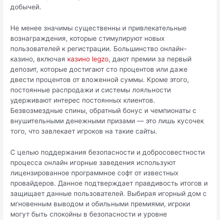
добычей.
Не менее значимы существенны и привлекательные
вознаграждения, которые стимулируют новых
пользователей к регистрации. Большинство онлайн-
казино, включая
казино legzo
, дают премии за первый
депозит, которые достигают сто процентов или даже
двести процентов от вложенной суммы. Кроме этого,
постоянные распродажи и системы лояльности
удерживают интерес постоянных клиентов.
Безвозмездные спины, обратный бонус и чемпионаты с
внушительными денежными призами — это лишь кусочек
того, что завлекает игроков на такие сайты.
С целью поддержания безопасности и добросовестности
процесса онлайн игорные заведения используют
лицензированное программное софт от известных
провайдеров. Данное подтверждает правдивость итогов и
защищает данные пользователей. Выбирая игорный дом с
мгновенным выводом и обильными премиями, игроки
могут быть спокойны в безопасности и уровне