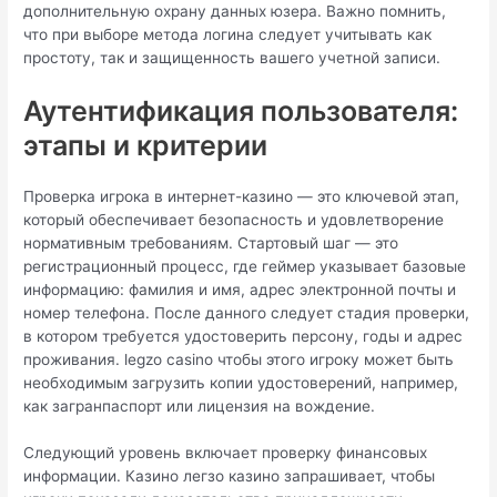
дополнительную охрану данных юзера. Важно помнить,
что при выборе метода логина следует учитывать как
простоту, так и защищенность вашего учетной записи.
Аутентификация пользователя:
этапы и критерии
Проверка игрока в интернет-казино — это ключевой этап,
который обеспечивает безопасность и удовлетворение
нормативным требованиям. Стартовый шаг — это
регистрационный процесс, где геймер указывает базовые
информацию: фамилия и имя, адрес электронной почты и
номер телефона. После данного следует стадия проверки,
в котором требуется удостоверить персону, годы и адрес
проживания. legzo casino чтобы этого игроку может быть
необходимым загрузить копии удостоверений, например,
как загранпаспорт или лицензия на вождение.
Следующий уровень включает проверку финансовых
информации. Казино легзо казино запрашивает, чтобы