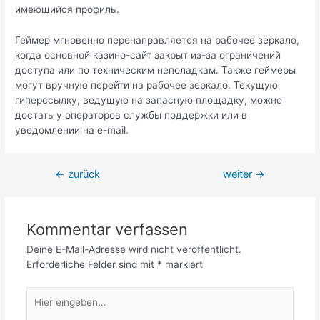
имеющийся профиль.
Геймер мгновенно перенаправляется на рабочее зеркало,
когда основной казино-сайт закрыт из-за ограничений
доступа или по техническим неполадкам. Также геймеры
могут вручную перейти на рабочее зеркало. Текущую
гиперссылку, ведущую на запасную площадку, можно
достать у операторов службы поддержки или в
уведомлении на e-mail.
←
zurück
weiter
→
Kommentar verfassen
Deine E-Mail-Adresse wird nicht veröffentlicht.
Erforderliche Felder sind mit
*
markiert