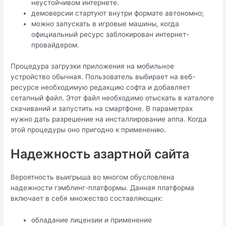
неустойчивом интернете.
демоверсии стартуют внутри формате автономно;
можно запускать в игровые машины, когда
официальный ресурс заблокирован интернет-
провайдером.
Процедура загрузки приложения на мобильное
устройство обычная. Пользователь выбирает на веб-
ресурсе необходимую редакцию софта и добавляет
сетапный файл. Этот файл необходимо отыскать в каталоге
скачиваний и запустить на смартфоне. В параметрах
нужно дать разрешение на инсталлирование аппа. Когда
этой процедуры оно пригодно к применению.
Надежность азартной сайта
Вероятность выигрыша во многом обусловлена
надежности гэмблинг-платформы. Данная платформа
включает в себя множество составляющих:
обладание лицензии и применение