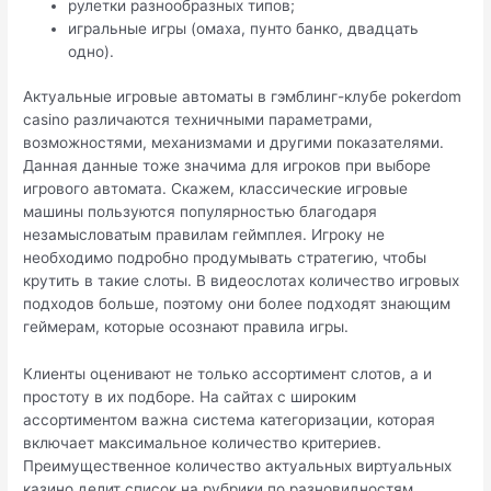
рулетки разнообразных типов;
игральные игры (омаха, пунто банко, двадцать
одно).
Актуальные игровые автоматы в гэмблинг-клубе pokerdom
casino различаются техничными параметрами,
возможностями, механизмами и другими показателями.
Данная данные тоже значима для игроков при выборе
игрового автомата. Скажем, классические игровые
машины пользуются популярностью благодаря
незамысловатым правилам геймплея. Игроку не
необходимо подробно продумывать стратегию, чтобы
крутить в такие слоты. В видеослотах количество игровых
подходов больше, поэтому они более подходят знающим
геймерам, которые осознают правила игры.
Клиенты оценивают не только ассортимент слотов, а и
простоту в их подборе. На сайтах с широким
ассортиментом важна система категоризации, которая
включает максимальное количество критериев.
Преимущественное количество актуальных виртуальных
казино делит список на рубрики по разновидностям