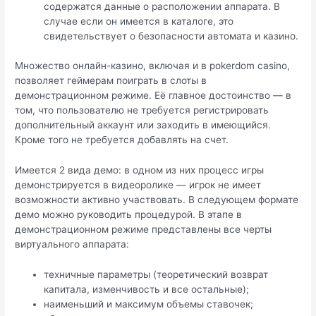
содержатся данные о расположении аппарата. В
случае если он имеется в каталоге, это
свидетельствует о безопасности автомата и казино.
Множество онлайн-казино, включая и в pokerdom casino,
позволяет геймерам поиграть в слоты в
демонстрационном режиме. Её главное достоинство — в
том, что пользователю не требуется регистрировать
дополнительный аккаунт или заходить в имеющийся.
Кроме того не требуется добавлять на счет.
Имеется 2 вида демо: в одном из них процесс игры
демонстрируется в видеоролике — игрок не имеет
возможности активно участвовать. В следующем формате
демо можно руководить процедурой. В этапе в
демонстрационном режиме представлены все черты
виртуального аппарата:
техничные параметры (теоретический возврат
капитала, изменчивость и все остальные);
наименьший и максимум объемы ставочек;