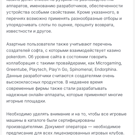
аппаратов, именованию разработчиков, обеспеченности
устройства особыми свойствами. Кроме указанного, в
перечнях возможно применять разнообразные отборы и
упорядочивать слоты по оценке, проценту возврата,
известности и другое.
Азартные пользователи также учитывают перечень
создателей софта, с которыми взаимодействует казино
pokerdom. Об уровне сайта в состоянии говорить
коллаборация с такими провайдерами, как Microgaming,
Greentube, Playtech, Play’n Go, Spinomenal, Endorphina.
Данные разработчики считаются создателями очень
высококлассных продуктов. В недавнее время
современные фирмы также стали разрабатывать
надежные онлайн-аппараты, которые применяют многие
игорные площадки.
Необходимо уделять внимание и на то, чтобы все игровые
машины в каталоге были сертифицированы
производителями. Документ оператора — необходимое
предписание для всех лицензированных игровых клубов.