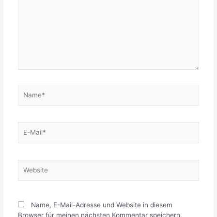
Name, E-Mail-Adresse und Website in diesem
Browser für meinen nächsten Kommentar speichern.