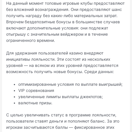
На данный момент топовые игровые клубы предоставляют
без вложений вознаграждения. Они предоставляют шанс
получить награду без каких-либо материальных затрат.
Впрочем бездепозитные бонусы в большинстве случаев
включают дополнительные условия: они подлежат
отыгрышу с значительным вейджером и в течение
ограниченного времени.
Для удержания пользователей казино внедряют
инициативы лояльности. Эти состоят из нескольких
уровней — на всяком из этих уровней предоставляется
возможность получить новые бонусы. Среди данных:
оптимизированные условия по выплате выигрышей;
VIP соревнования
увеличенные лимиты выплаты джекпотов;
валютные призы.
С целью увеличивать статус в программе лояльности,
пользователи ставят деньги и пополняют баланс. За это
игрокам засчитываются баллы — фиксированное этих