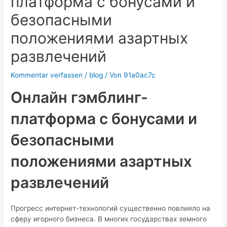
платформа с бонусами и
безопасными
положениями азартных
развлечений
Kommentar verfassen
/
blog
/ Von
91a0ac7c
Онлайн гэмблинг-
платформа с бонусами и
безопасными
положениями азартных
развлечений
Прогресс интернет-технологий существенно повлияло на
сферу игорного бизнеса. В многих государствах земного