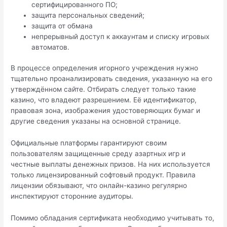
сертифицированного ПО;
защита персональных сведений;
защита от обмана
непрерывный доступ к аккаунтам и списку игровых
автоматов.
В процессе определения игорного учреждения нужно
тщательно проанализировать сведения, указанную на его
утверждённом сайте. Отбирать следует только такие
казино, что владеют разрешением. Её идентификатор,
правовая зона, изображения удостоверяющих бумаг и
другие сведения указаны на основной странице.
Официальные платформы гарантируют своим
пользователям защищенные среду азартных игр и
честные выплаты денежных призов. На них используется
только лицензированный софтовый продукт. Правила
лицензии обязывают, что онлайн-казино регулярно
инспектируют сторонние аудиторы.
Помимо обладания сертификата необходимо учитывать то,