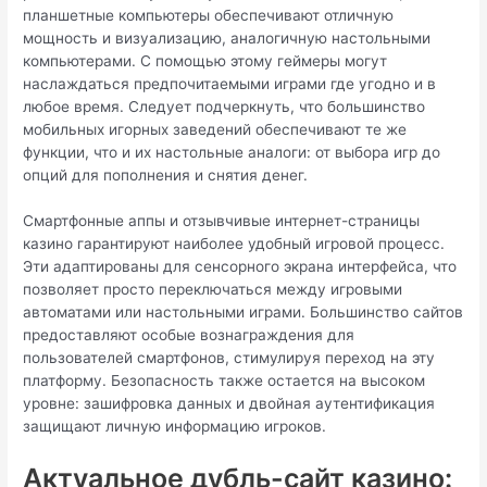
планшетные компьютеры обеспечивают отличную
мощность и визуализацию, аналогичную настольными
компьютерами. С помощью этому геймеры могут
наслаждаться предпочитаемыми играми где угодно и в
любое время. Следует подчеркнуть, что большинство
мобильных игорных заведений обеспечивают те же
функции, что и их настольные аналоги: от выбора игр до
опций для пополнения и снятия денег.
Смартфонные аппы и отзывчивые интернет-страницы
казино гарантируют наиболее удобный игровой процесс.
Эти адаптированы для сенсорного экрана интерфейса, что
позволяет просто переключаться между игровыми
автоматами или настольными играми. Большинство сайтов
предоставляют особые вознаграждения для
пользователей смартфонов, стимулируя переход на эту
платформу. Безопасность также остается на высоком
уровне: зашифровка данных и двойная аутентификация
защищают личную информацию игроков.
Актуальное дубль-сайт казино: