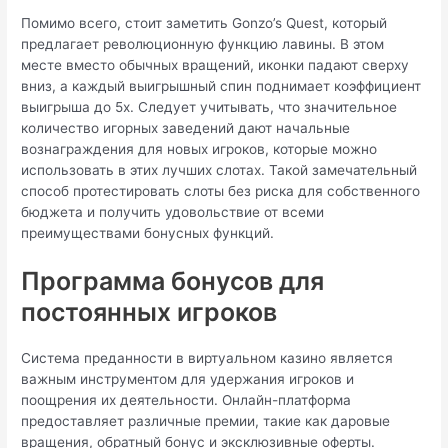
Помимо всего, стоит заметить Gonzo’s Quest, который
предлагает революционную функцию лавины. В этом
месте вместо обычных вращений, иконки падают сверху
вниз, а каждый выигрышный спин поднимает коэффициент
выигрыша до 5x. Следует учитывать, что значительное
количество игорных заведений дают начальные
вознаграждения для новых игроков, которые можно
использовать в этих лучших слотах. Такой замечательный
способ протестировать слоты без риска для собственного
бюджета и получить удовольствие от всеми
преимуществами бонусных функций.
Программа бонусов для
постоянных игроков
Система преданности в виртуальном казино является
важным инструментом для удержания игроков и
поощрения их деятельности. Онлайн-платформа
предоставляет различные премии, такие как даровые
вращения, обратный бонус и эксклюзивные оферты.