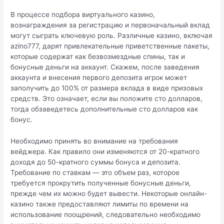
В процессе подбора виртуального казино,
вознаграждения за регистрацию и первоначальный вклад
могут сыграть ключевую роль. Различные казино, включая
azino777, дарят привлекательные приветственные пакеты,
которые содержат как безвозмездные спины, так и
бонусные деньги на аккаунт. Скажем, после заведения
аккаунта и внесения первого депозита игрок может
заполучить до 100% от размера вклада в виде призовых
средств. Это означает, если вы положите сто долларов,
тогда обзаведетесь дополнительные сто долларов как
бонус.
Необходимо принять во внимание на требования
вейджера. Как правило они изменяются от 20-кратного
доходя до 50-кратного суммы бонуса и депозита.
Требование по ставкам — это объем раз, которое
требуется прокрутить полученные бонусные деньги,
прежде чем их можно будет вывести. Некоторые онлайн-
казино также предоставляют лимиты по времени на
использование поощрений, следовательно необходимо