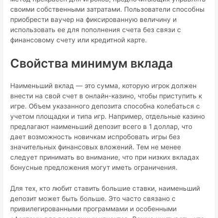
своими собственными затратами. Пользователи способны
приобрести ваучер на фиксированную величину и
использовать ее для пополнения счета без связи с
финансовому счету или кредитной карте.
Свойства минимум вклада
Наименьший вклад — это сумма, которую игрок должен
внести на свой счет в онлайн-казино, чтобы приступить к
игре. Объем указанного депозита способна колебаться с
учетом площадки и типа игр. Например, отдельные казино
предлагают наименьший депозит всего в 1 доллар, что
дает возможность новичкам испробовать игры без
значительных финансовых вложений. Тем не менее
следует принимать во внимание, что при низких вкладах
бонусные предложения могут иметь ограничения.
Для тех, кто любит ставить большие ставки, наименьший
депозит может быть больше. Это часто связано с
привилегированными программами и особенными