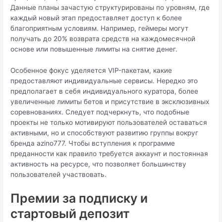
Данные планы зачастую структурированы по уровням, где
каждый новый этап предоставляет доступ к более
благоприятным условиям. Например, геймеры могут
получать до 20% возврата средств на каждомесячной
основе или повышенные лимиты на снятие денег.
Особенное фокус уделяется VIP-пакетам, какие
предоставляют индивидуальные сервисы. Нередко это
предполагает в себя индивидуального куратора, более
увеличенные лимиты бетов и присутствие в эксклюзивных
соревнованиях. Следует подчеркнуть, что подобные
проекты не только мотивируют пользователей оставаться
активными, но и способствуют развитию группы вокруг
бренда azino777. Чтобы вступления к программе
преданности как правило требуется аккаунт и постоянная
активность на ресурсе, что позволяет большинству
пользователей участвовать.
Премии за подписку и
стартовый депозит