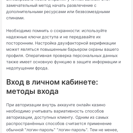
замечательный метод начать развлечение с
дополнительными ресурсами или безвозмездными
спинами.
Необходимо помнить о сохранности: используйте
надежные ключи доступа и не передавайте их
посторонним. Настройка двухфакторной верификации
может являться повышенным барьером охраны вашего
профиля. Оперативная проверка персональных данных
также имеет основную функцию в защите информации и
недопущении фрода.
Вход в личном кабинете:
методы входа
При авторизации внутрь аккаунте онлайн казино
необходимо учитывать вариативность способов
авторизации, доступных клиенту. Одним из самых
распространённых способов считается применение
обычной "логин-пароль" "логин-пароль". Тем не менее,