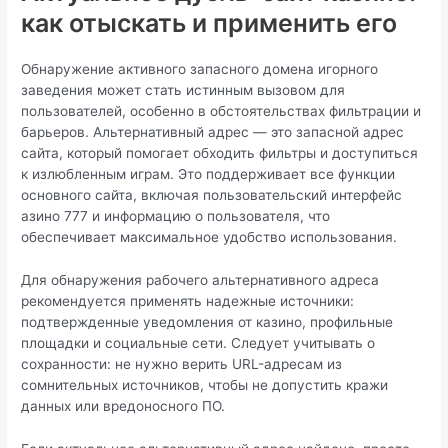
как отыскать и применить его
Обнаружение активного запасного домена игорного
заведения может стать истинным вызовом для
пользователей, особенно в обстоятельствах фильтрации и
барьеров. Альтернативный адрес — это запасной адрес
сайта, который помогает обходить фильтры и доступиться
к излюбленным играм. Это поддерживает все функции
основного сайта, включая пользовательский интерфейс
азино 777 и информацию о пользователя, что
обеспечивает максимальное удобство использования.
Для обнаружения рабочего альтернативного адреса
рекомендуется применять надежные источники:
подтвержденные уведомления от казино, профильные
площадки и социальные сети. Следует учитывать о
сохранности: не нужно верить URL-адресам из
сомнительных источников, чтобы не допустить кражи
данных или вредоносного ПО.