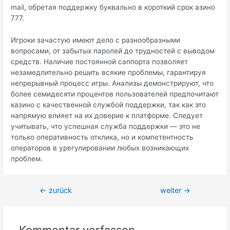
mail, обретая поддержку буквально в короткий срок азино
777.
Игроки зачастую имеют дело с разнообразными
вопросами, от забытых паролей до трудностей с выводом
средств. Наличие постоянной саппорта позволяет
незамедлительно решить всякие проблемы, гарантируя
непрерывный процесс игры. Анализы демонстрируют, что
более семидесяти процентов пользователей предпочитают
казино с качественной службой поддержки, так как это
напрямую влияет на их доверие к платформе. Следует
учитывать, что успешная служба поддержки — это не
только оперативность отклика, но и компетентность
операторов в урегулировании любых возникающих
проблем.
←
zurück
weiter
→
Kommentar verfassen