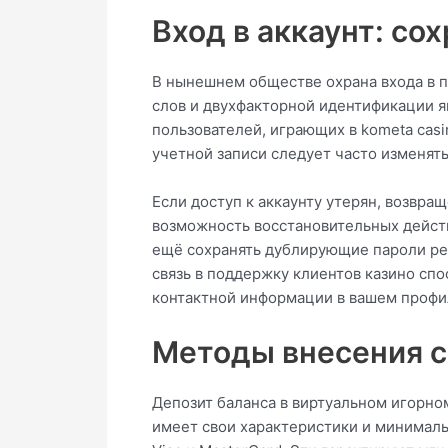
Вход в аккаунт: со
В нынешнем обществе охрана входа в 
слов и двухфакторной идентификации 
пользователей, играющих в kometa cas
учетной записи следует часто изменят
Если доступ к аккаунту утерян, возвр
возможность восстановительных дейст
ещё сохранять дублирующие пароли рес
связь в поддержку клиентов казино спо
контактной информации в вашем профил
Методы внесения с
Депозит баланса в виртуальном игорно
имеет свои характеристики и минимал