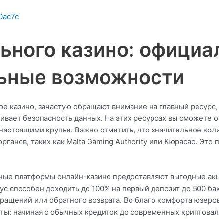
0ac7c
ьного казино: официа
льные возможности
е казино, зачастую обращают внимание на главный ресурс,
чивает безопасность данных. На этих ресурсах вы сможете 
с настоящими крупье. Важно отметить, что значительное кол
ганов, таких как Malta Gaming Authority или Кюрасао. Это
ные платформы онлайн-казино предоставляют выгодные акц
ус способен доходить до 100% на первый депозит до 500 ба
вращений или обратного возврата. Во благо комфорта юзеро
ты: начиная с обычных кредиток до современных криптовал