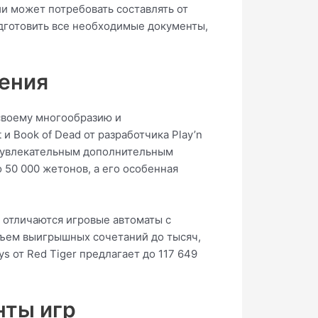
и может потребовать составлять от
одготовить все необходимые документы,
ления
своему многообразию и
и Book of Dead от разработчика Play’n
и увлекательным дополнительным
о 50 000 жетонов, а его особенная
 отличаются игровые автоматы с
бъем выигрышных сочетаний до тысяч,
s от Red Tiger предлагает до 117 649
нты игр