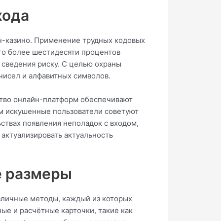
хода
н-казино. Применение трудных кодовых
то более шестидесяти процентов
 сведения риску. С целью охраны
чисел и алфавитных символов.
ство онлайн-платформ обеспечивают
м искушенные пользователи советуют
ствах появления неполадок с входом,
 актуализировать актуальность
е размеры
зличные методы, каждый из которых
е и расчётные карточки, такие как