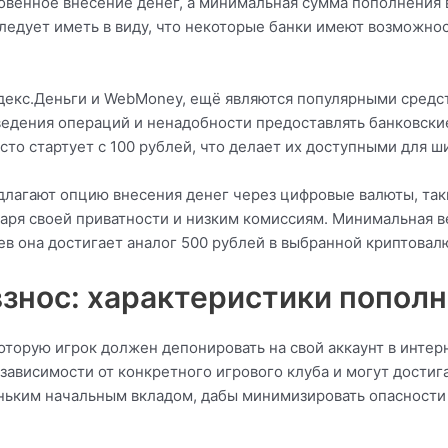
новенное внесение денег, а минимальная сумма пополнения 
ледует иметь в виду, что некоторые банки имеют возможнос
ндекс.Деньги и WebMoney, ещё являются популярными средст
ведения операций и ненадобности предоставлять банковски
то стартует с 100 рублей, что делает их доступными для ш
лагают опцию внесения денег через цифровые валюты, такие
аря своей приватности и низким комиссиям. Минимальная 
ев она достигает аналог 500 рублей в выбранной криптовал
знос: характеристики пополн
торую игрок должен депонировать на свой аккаунт в интерн
ависимости от конкретного игрового клуба и могут достигат
ьким начальным вкладом, дабы минимизировать опасности и