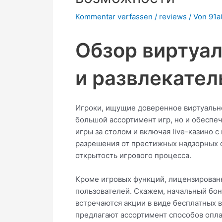
Kommentar verfassen
/
reviews
/ Von
91a
Обзор виртуал
и развлекате
Игроки, ищущие доверенное виртуально
большой ассортимент игр, но и обеспе
игры за столом и включая live-казино 
разрешения от престижных надзорных ор
открытость игрового процесса.
Кроме игровых функций, лицензирован
пользователей. Скажем, начальный бон
встречаются акции в виде бесплатных 
предлагают ассортимент способов опла