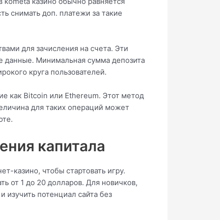
в kometa казино обычно равняется
ть снимать доп. платежи за такие
вами для зачисления на счета. Эти
е данные. Минимальная сумма депозита
ирокого круга пользователей.
 как Bitcoin или Ethereum. Этот метод
величина для таких операций может
юте.
ения капитала
ет-казино, чтобы стартовать игру.
ь от 1 до 20 долларов. Для новичков,
 изучить потенциал сайта без