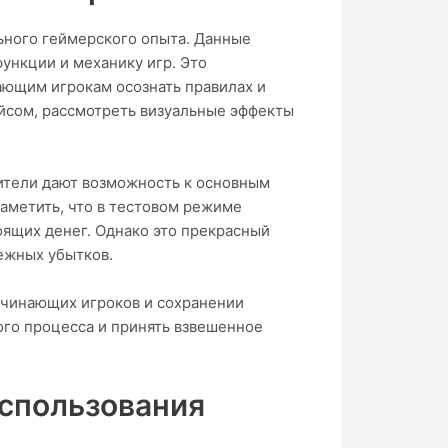
ьного геймерского опыта. Данные
функции и механику игр. Это
ающим игрокам осознать правилах и
йсом, рассмотреть визуальные эффекты
ители дают возможность к основным
аметить, что в тестовом режиме
оящих денег. Однако это прекрасный
нежных убытков.
чинающих игроков и сохранении
ого процесса и принять взвешенное
использования