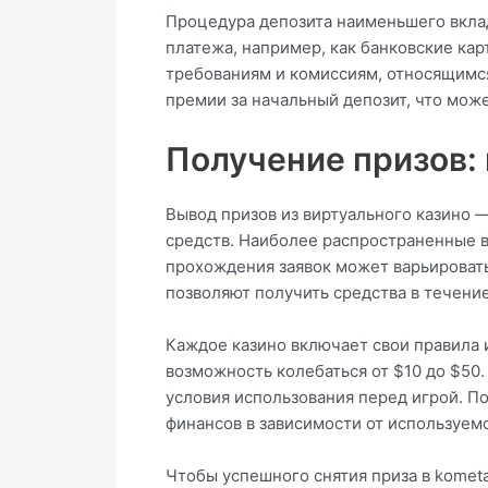
Процедура депозита наименьшего вклад
платежа, например, как банковские ка
требованиям и комиссиям, относящимс
премии за начальный депозит, что мож
Получение призов: 
Вывод призов из виртуального казино 
средств. Наиболее распространенные в
прохождения заявок может варьироватьс
позволяют получить средства в течение
Каждое казино включает свои правила 
возможность колебаться от $10 до $50.
условия использования перед игрой. П
финансов в зависимости от используем
Чтобы успешного снятия приза в komet