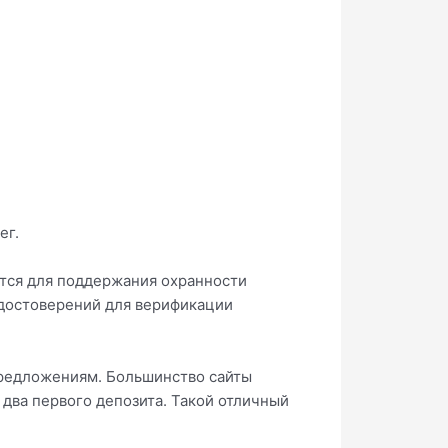
ег.
ется для поддержания охранности
достоверений для верификации
предложениям. Большинство сайты
два первого депозита. Такой отличный