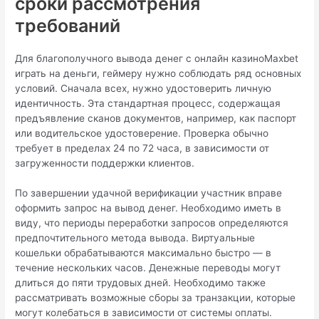
сроки рассмотрения
требований
Для благополучного вывода денег с онлайн казиноMaxbet
играть на деньги, геймеру нужно соблюдать ряд основных
условий. Сначала всех, нужно удостоверить личную
идентичность. Эта стандартная процесс, содержащая
предъявление сканов документов, например, как паспорт
или водительское удостоверение. Проверка обычно
требует в пределах 24 по 72 часа, в зависимости от
загруженности поддержки клиентов.
По завершении удачной верификации участник вправе
оформить запрос на вывод денег. Необходимо иметь в
виду, что периоды переработки запросов определяются
предпочтительного метода вывода. Виртуальные
кошельки обрабатываются максимально быстро — в
течение нескольких часов. Денежные переводы могут
длиться до пяти трудовых дней. Необходимо также
рассматривать возможные сборы за транзакции, которые
могут колебаться в зависимости от системы оплаты.