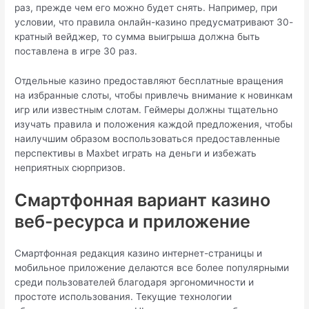
раз, прежде чем его можно будет снять. Например, при
условии, что правила онлайн-казино предусматривают 30-
кратный вейджер, то сумма выигрыша должна быть
поставлена в игре 30 раз.
Отдельные казино предоставляют бесплатные вращения
на избранные слоты, чтобы привлечь внимание к новинкам
игр или известным слотам. Геймеры должны тщательно
изучать правила и положения каждой предложения, чтобы
наилучшим образом воспользоваться предоставленные
перспективы в Maxbet играть на деньги и избежать
неприятных сюрпризов.
Смартфонная вариант казино
веб-ресурса и приложение
Смартфонная редакция казино интернет-страницы и
мобильное приложение делаются все более популярными
среди пользователей благодаря эргономичности и
простоте использования. Текущие технологии