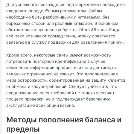
Для успешного прохождения подтверждения необходимо
следовать определённым регламентам. Файлы
необходимо быть разборчивыми и читаемыми, без
обрезанных сторон или расплывчатых зон. В основном
обстоятельств процесс требует от 24 до 48 часа. Когда
всё-таки возникают промедления, игроку советуется
связаться в службу поддержки для разъяснения причин.
Кроме всего, некоторые сайты имеют возможность
потребовать повторной идентификации в случае
изменения информации профиля или если достигнуты
заданных ограничений на кэшаут. Это дополнительная
мера осторожности, ориентированная на защиту клиентов
от обмана и злоупотреблений. Следует учитывать, что
придерживание всех требований не только ускоряет
процесс проверки, но и подтверждает безопасную
эксплуатацию всех опций казино.
Методы пополнения баланса и
пределы