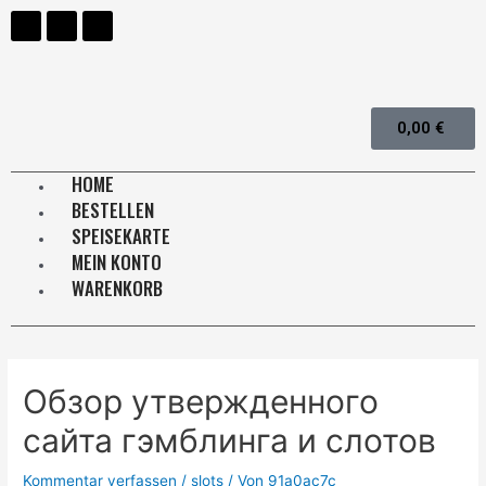
0,00
€
HOME
BESTELLEN
SPEISEKARTE
MEIN KONTO
WARENKORB
Обзор утвержденного
сайта гэмблинга и слотов
Kommentar verfassen
/
slots
/ Von
91a0ac7c