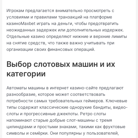
Игрокам предлагается внимательно просмотреть с
условиями и правилами транзакций на платформе
казиноMaxbet играть на деньги, чтобы предотвратить
неожиданных задержек или дополнительных издержек.
Отдельные казино определяют нижние и верхние лимиты
на снятие средств, что также важно учитывать при
организации своих финансовых операций.
Выбор слотовых машин и их
категории
Автоматы машины в интернет казино-сайте предлагают
разнообразие, которое может соответствовать
потребности самых требовательных геймеров. Ключевые
типы содержат классические однорукие бандиты, видео-
слоты и прогрессивные джекпоты. Ретро слоты
напоминают старые добрые слот-машины с тремя
цилиндрами и простыми знаками, такими как фруктовые
символы и семёрки. Они популярны у пользователей,