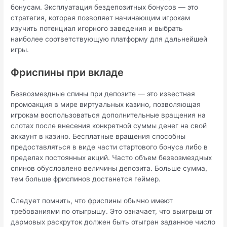
бонусам. Эксплуатация бездепозитных бонусов — это
стратегия, которая позволяет начинающим игрокам
изучить потенциал игорного заведения и выбрать
наиболее соответствующую платформу для дальнейшей
игры.
Фриспины при вкладе
Безвозмездные спины при депозите — это известная
промоакция в мире виртуальных казино, позволяющая
игрокам воспользоваться дополнительные вращения на
слотах после внесения конкретной суммы денег на свой
аккаунт в казино. Бесплатные вращения способны
предоставляться в виде части стартового бонуса либо в
пределах постоянных акций. Часто объем безвозмездных
спинов обусловлено величины депозита. Больше сумма,
тем больше фриспинов достанется геймер.
Следует помнить, что фриспины обычно имеют
требованиями по отыгрышу. Это означает, что выигрыш от
дармовых раскруток должен быть отыгран заданное число