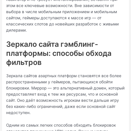
этом все ключевые возможности. Вне зависимости от
выбора в числе мобильным приложением и мобильным
сайтом, геймеры доступаются к массе игр — от
классических слотов до новейших разработок с живыми
дилерами.
Зеркало сайта гэмблинг-
платформы: способы обхода
фильтров
Зеркала сайтов азартных платформ становятся все более
распространенными у геймеров, пытающихся обойти
блокировки. Миррор — это альтернативный домен, который
предоставляет вход к тем же ресурсам, что и основной
сайт. Оно даёт возможность игрокам вести дальше игру
без каких-либо ограничений, даже если основной сайт
недоступен.
Одним из самых легких способов обходить блокировок