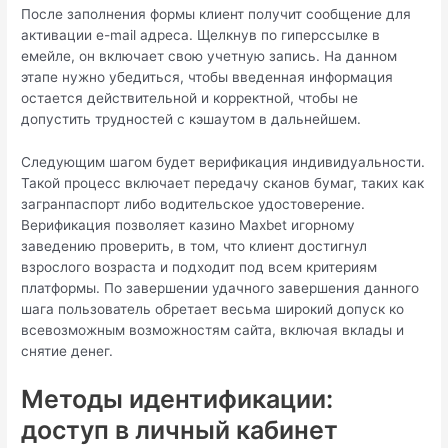
После заполнения формы клиент получит сообщение для
активации e-mail адреса. Щелкнув по гиперссылке в
емейле, он включает свою учетную запись. На данном
этапе нужно убедиться, чтобы введенная информация
остается действительной и корректной, чтобы не
допустить трудностей с кэшаутом в дальнейшем.
Следующим шагом будет верификация индивидуальности.
Такой процесс включает передачу сканов бумаг, таких как
загранпаспорт либо водительское удостоверение.
Верификация позволяет казино Maxbet игорному
заведению проверить, в том, что клиент достигнул
взрослого возраста и подходит под всем критериям
платформы. По завершении удачного завершения данного
шагa пользователь обретает весьма широкий допуск ко
всевозможным возможностям сайта, включая вклады и
снятие денег.
Методы идентификации:
доступ в личный кабинет