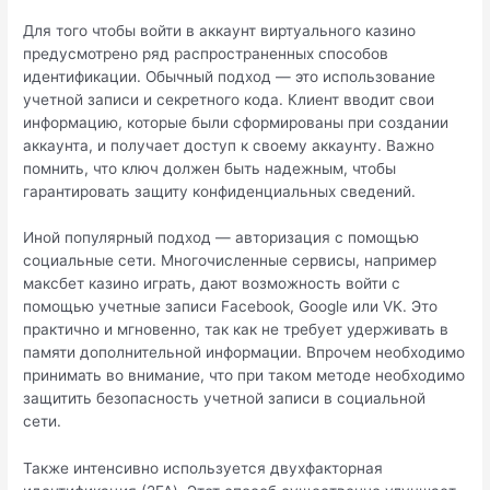
Для того чтобы войти в аккаунт виртуального казино
предусмотрено ряд распространенных способов
идентификации. Обычный подход — это использование
учетной записи и секретного кода. Клиент вводит свои
информацию, которые были сформированы при создании
аккаунта, и получает доступ к своему аккаунту. Важно
помнить, что ключ должен быть надежным, чтобы
гарантировать защиту конфиденциальных сведений.
Иной популярный подход — авторизация с помощью
социальные сети. Многочисленные сервисы, например
максбет казино играть, дают возможность войти с
помощью учетные записи Facebook, Google или VK. Это
практично и мгновенно, так как не требует удерживать в
памяти дополнительной информации. Впрочем необходимо
принимать во внимание, что при таком методе необходимо
защитить безопасность учетной записи в социальной
сети.
Также интенсивно используется двухфакторная