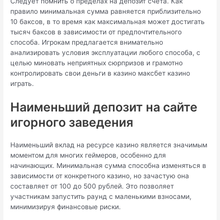
Следует помнить о пределах на депозит счета. Как
правило минимальная сумма равняется приблизительно
10 баксов, в то время как максимальная может достигать
тысяч баксов в зависимости от предпочтительного
способа. Игрокам предлагается внимательно
анализировать условия эксплуатации любого способа, с
целью миновать неприятных сюрпризов и грамотно
контролировать свои деньги в казино максбет казино
играть.
Наименьший депозит на сайте
игорного заведения
Наименьший вклад на ресурсе казино является значимым
моментом для многих геймеров, особенно для
начинающих. Минимальная сумма способна изменяться в
зависимости от конкретного казино, но зачастую она
составляет от 100 до 500 рублей. Это позволяет
участникам запустить раунд с маленькими взносами,
минимизируя финансовые риски.