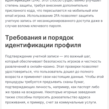
идентификация (2FA). Этот способ существенно улучшает
степень защиты, требуя внесения дополнительно
присланного кода, что пересылается на мобильный или
email игрока. Использование 2FA позволяет защитить
учетную запись от несанкционированного доступа даже в
случае взлома ключевого пароля.
Требования и порядок
идентификации профиля
Подтверждение учетной записи — это важный шаг,
который обеспечивает безопасность игроков и честность
развлечений в онлайн-казино. Этап проверки позволяет
удостовериться, что пользователь дошел до полного
возраста и применяет свои настоящие данные. Чтобы этой
процедуры требуется предъявить сканы бумаг,
подтверждающих личность, например, как паспорт либо
же права на вождение. Некоторые игорные заведения
также способны попросить доказательство адреса
проживания, к примеру, счет за коммунальные услуги.