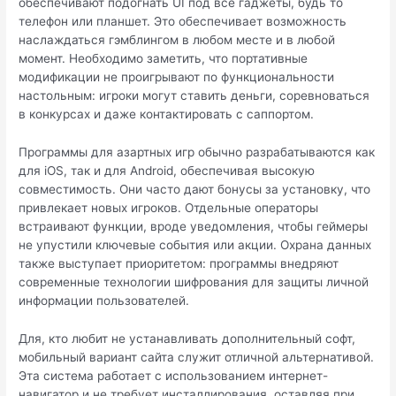
обеспечивают подогнать UI под все гаджеты, будь то
телефон или планшет. Это обеспечивает возможность
наслаждаться гэмблингом в любом месте и в любой
момент. Необходимо заметить, что портативные
модификации не проигрывают по функциональности
настольным: игроки могут ставить деньги, соревноваться
в конкурсах и даже контактировать с саппортом.
Программы для азартных игр обычно разрабатываются как
для iOS, так и для Android, обеспечивая высокую
совместимость. Они часто дают бонусы за установку, что
привлекает новых игроков. Отдельные операторы
встраивают функции, вроде уведомления, чтобы геймеры
не упустили ключевые события или акции. Охрана данных
также выступает приоритетом: программы внедряют
современные технологии шифрования для защиты личной
информации пользователей.
Для, кто любит не устанавливать дополнительный софт,
мобильный вариант сайта служит отличной альтернативой.
Эта система работает с использованием интернет-
навигатор и не требует инсталлирования, оставляя при