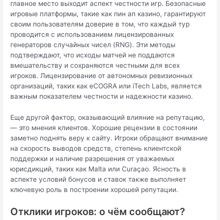
главное место выходит аспект честности игр. Безопасные
игровые платформы, такие как пин ап казино, гарантируют
своим пользователям доверие в том, что каждый тур
проводится с использованием лицензированных
генераторов случайных чисел (RNG). Эти методы
подтверждают, что исходы матчей не поддаются
вмешательству и сохраняются честными для всех
игроков. Лицензирование от автономных ревизионных
организаций, таких как eCOGRA или iTech Labs, является
важным показателем честности и надежности казино.
Еще другой фактор, оказывающий влияние на репутацию,
— это мнения клиентов. Хорошие рецензии в состоянии
заметно поднять веру к сайту. Игроки обращают внимание
на скорость выводов средств, степень клиентской
поддержки и наличие разрешения от уважаемых
юрисдикций, таких как Malta или Curaçao. Ясность в
аспекте условий бонусов и ставок также выполняет
ключевую роль в построении хорошей репутации.
Отклики игроков: о чём сообщают?