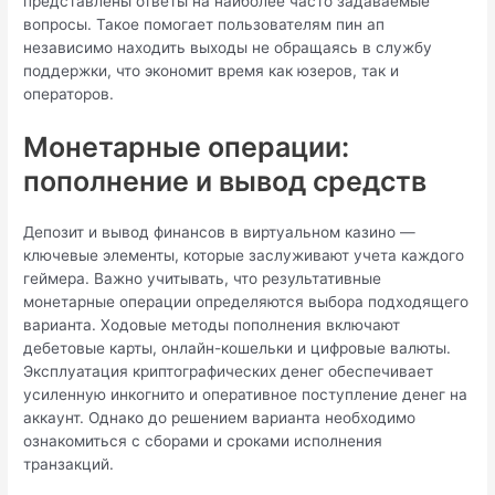
представлены ответы на наиболее часто задаваемые
вопросы. Такое помогает пользователям пин ап
независимо находить выходы не обращаясь в службу
поддержки, что экономит время как юзеров, так и
операторов.
Монетарные операции:
пополнение и вывод средств
Депозит и вывод финансов в виртуальном казино —
ключевые элементы, которые заслуживают учета каждого
геймера. Важно учитывать, что результативные
монетарные операции определяются выбора подходящего
варианта. Ходовые методы пополнения включают
дебетовые карты, онлайн-кошельки и цифровые валюты.
Эксплуатация криптографических денег обеспечивает
усиленную инкогнито и оперативное поступление денег на
аккаунт. Однако до решением варианта необходимо
ознакомиться с сборами и сроками исполнения
транзакций.