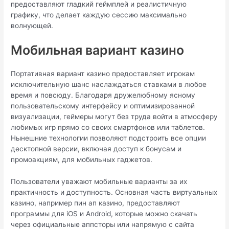
предоставляют гладкий геймплей и реалистичную
графику, что делает каждую сессию максимально
волнующей.
Мобильная вариант казино
Портативная вариант казино предоставляет игрокам
исключительную шанс наслаждаться ставками в любое
время и повсюду. Благодаря дружелюбному ясному
пользовательскому интерфейсу и оптимизированной
визуализации, геймеры могут без труда войти в атмосферу
любимых игр прямо со своих смартфонов или таблетов.
Нынешние технологии позволяют подстроить все опции
десктопной версии, включая доступ к бонусам и
промоакциям, для мобильных гаджетов.
Пользователи уважают мобильные варианты за их
практичность и доступность. Основная часть виртуальных
казино, например пин ап казино, предоставляют
программы для iOS и Android, которые можно скачать
через официальные аппсторы или напрямую с сайта