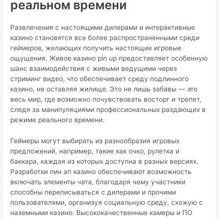
реальном времени
Развлечения с настоящими дилерами и интерактивные
казино становятся все более распространенными среди
геймеров, желающих получить настоящие игровые
ощущения. Живое казино pin up предоставляет особенную
шанс взаимодействия с живыми ведущими через
стриминг видео, что обеспечивает среду подлинного
казино, не оставляя жилище. Это не лишь забавы — это
весь мир, где возможно почувствовать восторг и трепет,
следя за манипуляциями профессиональных раздающих в
режиме реального времени.
Геймеры могут выбирать из разнообразия игровых
предложений, например, такие как очко, рулетка и
баккара, каждая из которых доступна в разных версиях.
Разработки пин ап казино обеспечивают возможность
включать элементы чата, благодаря чему участники
способны переписываться с дилерами и прочими
пользователями, организуя социальную среду, схожую с
наземными казино. Высококачественные камеры и ПО