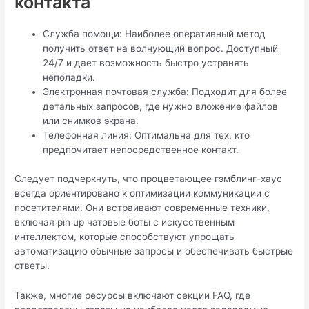
контакта
Служба помощи: Наиболее оперативный метод
получить ответ на волнующий вопрос. Доступный
24/7 и дает возможность быстро устранять
неполадки.
Электронная почтовая служба: Подходит для более
детальных запросов, где нужно вложение файлов
или снимков экрана.
Телефонная линия: Оптимальна для тех, кто
предпочитает непосредственное контакт.
Следует подчеркнуть, что процветающее гэмблинг-хаус
всегда ориентировано к оптимизации коммуникации с
посетителями. Они встраивают современные техники,
включая pin up чатовые боты с искусственным
интеллектом, которые способствуют упрощать
автоматизацию обычные запросы и обеспечивать быстрые
ответы.
Также, многие ресурсы включают секции FAQ, где