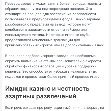
Перевод средств может занять более периода, главным
образом когда нужна подтверждение профиля. Это
стандартная процесс для обеспечения безопасности
пользователя и предупреждения фрода. Важно заранее
разобраться с пределами на вывод, которые могут
колебаться в зависимости от ранга геймера или
используемого метода. Некоторые игровые клубы
предоставляют мгновенные транзакции для
привилегированных игроков или за дополнительный взнос.
В процессе подбора игорного заведения необходимо
обратить внимание на отзывы пользователей о скорости
обработки финансовых операций и уровне поддержки
клиентов. Это способствует избежать нежелательных
подвохов и предоставит более приятный процесс игры.
Имидж казино и честность
азартных развлечений
Если речь заходит про репутации гэмблинг-платформы, на