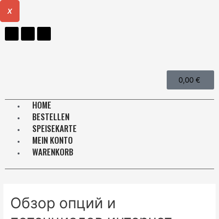
X
0,00
€
HOME
BESTELLEN
SPEISEKARTE
MEIN KONTO
WARENKORB
Обзор опций и