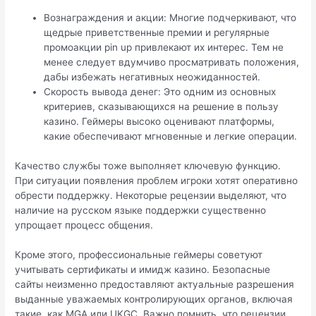
Вознаграждения и акции: Многие подчеркивают, что
щедрые приветственные премии и регулярные
промоакции pin up привлекают их интерес. Тем не
менее следует вдумчиво просматривать положения,
дабы избежать негативных неожиданностей.
Скорость вывода денег: Это одним из основных
критериев, сказывающихся на решение в пользу
казино. Геймеры высоко оценивают платформы,
какие обеспечивают мгновенные и легкие операции.
Качество службы тоже выполняет ключевую функцию.
При ситуации появления проблем игроки хотят оперативно
обрести поддержку. Некоторые рецензии выделяют, что
наличие на русском языке поддержки существенно
упрощает процесс общения.
Кроме этого, профессиональные геймеры советуют
учитывать сертификаты и имидж казино. Безопасные
сайты неизменно предоставляют актуальные разрешения
выданные уважаемых контролирующих органов, включая
такие, как MGA или UKGC. Важно помнить, что рецензии