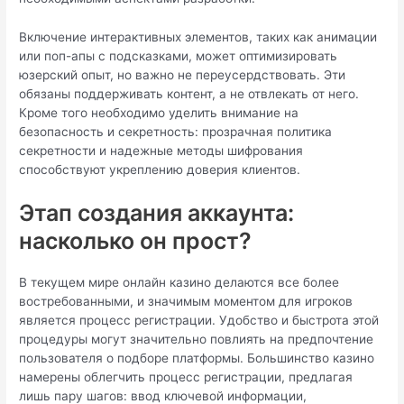
Включение интерактивных элементов, таких как анимации
или поп-апы с подсказками, может оптимизировать
юзерский опыт, но важно не переусердствовать. Эти
обязаны поддерживать контент, а не отвлекать от него.
Кроме того необходимо уделить внимание на
безопасность и секретность: прозрачная политика
секретности и надежные методы шифрования
способствуют укреплению доверия клиентов.
Этап создания аккаунта:
насколько он прост?
В текущем мире онлайн казино делаются все более
востребованными, и значимым моментом для игроков
является процесс регистрации. Удобство и быстрота этой
процедуры могут значительно повлиять на предпочтение
пользователя о подборе платформы. Большинство казино
намерены облегчить процесс регистрации, предлагая
лишь пару шагов: ввод ключевой информации,