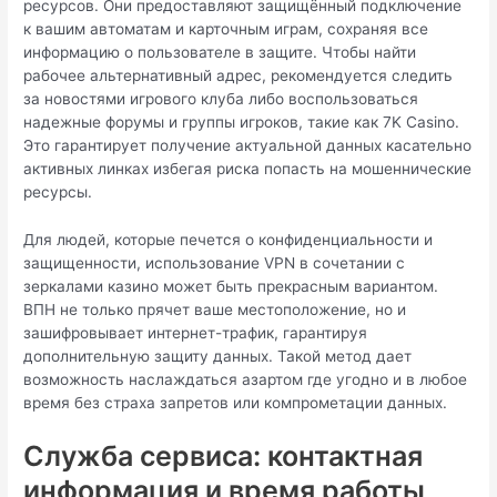
ресурсов. Они предоставляют защищённый подключение
к вашим автоматам и карточным играм, сохраняя все
информацию о пользователе в защите. Чтобы найти
рабочее альтернативный адрес, рекомендуется следить
за новостями игрового клуба либо воспользоваться
надежные форумы и группы игроков, такие как 7K Casino.
Это гарантирует получение актуальной данных касательно
активных линках избегая риска попасть на мошеннические
ресурсы.
Для людей, которые печется о конфиденциальности и
защищенности, использование VPN в сочетании с
зеркалами казино может быть прекрасным вариантом.
ВПН не только прячет ваше местоположение, но и
зашифровывает интернет-трафик, гарантируя
дополнительную защиту данных. Такой метод дает
возможность наслаждаться азартом где угодно и в любое
время без страха запретов или компрометации данных.
Служба сервиса: контактная
информация и время работы