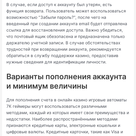
В случае, если доступ к аккаунту был утерян, есть
функция возврата. Пользователь может воспользоваться
возможностью "Забыли пароль?", после чего на
введенный при создании аккаунта email будет отправлена
ссылка для восстановления доступа. Важно убедиться,
что почтовый ящик обезопасена и предназначена только
держателю учетной записи. В случае обстоятельствах
трудностей при возвращении аккаунта, рекомендуется
обратиться в службу поддержки казино, предоставив
нужные сведения для идентификации личности.
Варианты пополнения аккаунта
и минимум величины
Для пополнения счета в онлайн казино игровые автоматы
7К геймеры могут воспользоваться различными
методами, каждый из которых имеет свои преимущества и
недостатки. Наиболее распространёнными методами
признаются кредитные карты, электронные кошельки и
цифровые валюты. Кредитные карточки, такие как Visa и