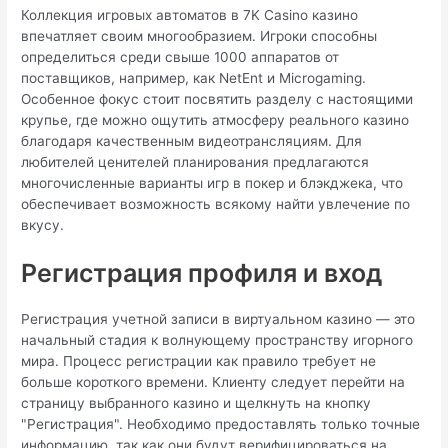
Коллекция игровых автоматов в 7K Casino казино
впечатляет своим многообразием. Игроки способны
определиться среди свыше 1000 аппаратов от
поставщиков, например, как NetEnt и Microgaming.
Особенное фокус стоит посвятить разделу с настоящими
крупье, где можно ощутить атмосферу реального казино
благодаря качественным видеотрансляциям. Для
любителей ценителей планирования предлагаются
многочисленные варианты игр в покер и блэкджека, что
обеспечивает возможность всякому найти увлечение по
вкусу.
Регистрация профиля и вход
Регистрация учетной записи в виртуальном казино — это
начальный стадия к волнующему пространству игорного
мира. Процесс регистрации как правило требует не
больше короткого времени. Клиенту следует перейти на
страницу выбранного казино и щелкнуть на кнопку
"Регистрация". Необходимо предоставлять только точные
информацию, так как они будут верифицироваться на