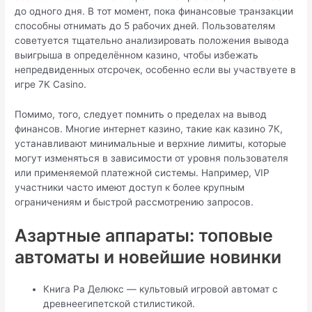
до одного дня. В тот момент, пока финансовые транзакции
способны отнимать до 5 рабочих дней. Пользователям
советуется тщательно анализировать положения вывода
выигрыша в определённом казино, чтобы избежать
непредвиденных отсрочек, особенно если вы участвуете в
игре 7K Casino.
Помимо, того, следует помнить о пределах на вывод
финансов. Многие интернет казино, такие как казино 7К,
устанавливают минимальные и верхние лимиты, которые
могут изменяться в зависимости от уровня пользователя
или применяемой платежной системы. Например, VIP
участники часто имеют доступ к более крупным
ограничениям и быстрой рассмотрению запросов.
Азартные аппараты: топовые
автоматы и новейшие новинки
Книга Ра Делюкс — культовый игровой автомат с
древнеегипетской стилистикой.