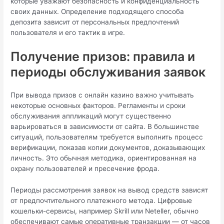
которые уважают безопасность и конфиденциальность
своих данных. Определение подходящего способа
депозита зависит от персональных предпочтений
пользователя и его тактик в игре.
Получение призов: правила и
периоды обслуживания заявок
При вывода призов с онлайн казино важно учитывать
некоторые основных факторов. Регламенты и сроки
обслуживания аппликаций могут существенно
варьироваться в зависимости от сайта. В большинстве
ситуаций, пользователям требуется выполнить процесс
верификации, показав копии документов, доказывающих
личность. Это обычная методика, ориентированная на
охрану пользователей и пресечение фрода.
Периоды рассмотрения заявок на вывод средств зависят
от предпочтительного платежного метода. Цифровые
кошельки-сервисы, например Skrill или Neteller, обычно
обеспечивают самые оперативные транзакции — от часов