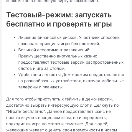
знакомство в вселенную виртуальных казино.
Тестовый-режим: запускать
бесплатно и проверять игры
Лишение финансовых рисков: Участники способны
познавать принципы игры без вложений.
Большой ассортимент развлечений:
Преимущественно виртуальных казино
предоставляют тестовые версии распространённых
слотов и игр за столом.
Удобство и легкость: Демо-режим предоставляется
на разнообразных устройствах, включая мобильные
телефоны и планшеты.
Для того чтобы приступить к геймить в демо-версии,
достаточно выбрать интересующую слот и щелкнуть по
"Играть бесплатно". Данное предоставляет шанс не
просто изучить процессом игры, но и определить,
подходит ли игра по стилю и тематике. Для людей,
желающие желает оценить свои возможности в новом