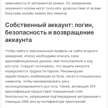
зависимости от регламентов казино. По завершении
указанного игроки могут получать удовольствие от всеми
бонусами онлайн-казино без лимитов.
Собственный аккаунт: логин,
безопасность и возвращение
аккаунта
Чтобы зайти в персональный профиль на сайте игорного
заведения, игроку необходимо вписать свои
идентификационные данные: имя пользователя и код
доступа. Следует осознавать, что защита аккаунта
определяется трудности пароля. Рекомендуем
задействовать комбинацию из букв, чисел и специальных
символов, чтобы минимизировать риск
несанкционированного доступа. Также, активация 2FA
идентификации предоставит повышенный слой
безопасности, запрашивая подтверждения авторизации с
помощью SMS или аутентификатора приложений.