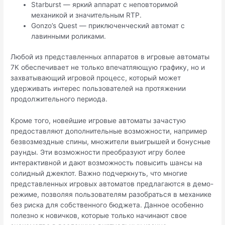
Starburst — яркий аппарат с неповторимой
механикой и значительным RTP.
Gonzo’s Quest — приключенческий автомат с
лавинными роликами.
Любой из представленных аппаратов в игровые автоматы
7К обеспечивает не только впечатляющую графику, но и
захватывающий игровой процесс, который может
удерживать интерес пользователей на протяжении
продолжительного периода.
Кроме того, новейшие игровые автоматы зачастую
предоставляют дополнительные возможности, например
безвозмездные спины, множители выигрышей и бонусные
раунды. Эти возможности преобразуют игру более
интерактивной и дают возможность повысить шансы на
солидный джекпот. Важно подчеркнуть, что многие
представленных игровых автоматов предлагаются в демо-
режиме, позволяя пользователям разобраться в механике
без риска для собственного бюджета. Данное особенно
полезно к новичков, которые только начинают свое