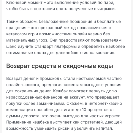
Ключевой момент – это выполнение условий по пари,
чтобы быть в состоянии снять полученные выигрыши.
Таким образом, безвложенные поощрения и бесплатные
вращения – это прекрасный метод познакомиться с
каталогом игр и возможностями онлайн казино без
материальных угроз. Они предоставляют пользователям
шанс изучить стандарт платформы и определить наиболее
оптимальные слоты для дальнейшего использования.
Возврат средств и скидочные коды
Возврат денег и промокоды стали неотъемлемой частью
онлайн-шопинга, предлагая клиентам выгодные условия
для сохранения денег. Кешбэк помогает вернуть долю
израсходованных финансов на аккаунт, что превращает
покупки более заманчивыми. Скажем, в интернет-казино
компенсация способен достигать до 10 процентов от
суммы депозита, что очень выгодно для частых игроков.
Применение кешбэка выступает как стратегией, дающей
возможность уменьшить риски и увеличить капитал.