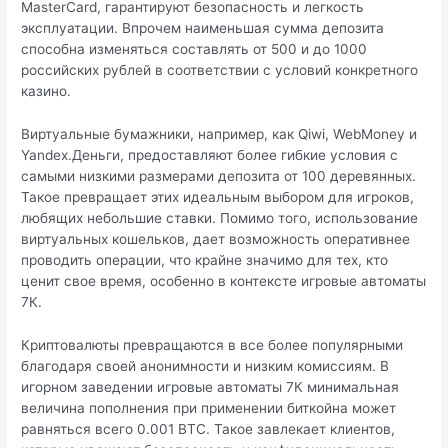
MasterCard, гарантируют безопасность и легкость
эксплуатации. Впрочем наименьшая сумма депозита
способна изменяться составлять от 500 и до 1000
российских рублей в соответствии с условий конкретного
казино.
Виртуальные бумажники, например, как Qiwi, WebMoney и
Yandex.Деньги, предоставляют более гибкие условия с
самыми низкими размерами депозита от 100 деревянных.
Такое превращает этих идеальным выбором для игроков,
любящих небольшие ставки. Помимо того, использование
виртуальных кошельков, дает возможность оперативнее
проводить операции, что крайне значимо для тех, кто
ценит свое время, особенно в контексте игровые автоматы
7К.
Криптовалюты превращаются в все более популярными
благодаря своей анонимности и низким комиссиям. В
игорном заведении игровые автоматы 7К минимальная
величина пополнения при применении биткойна может
равняться всего 0.001 BTC. Такое завлекает клиентов,