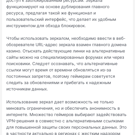
доступ к заблокированным ресурсам. Зеркала
функционируют на основе дублирования главного
ресурса, предлагая такой же функционал и
пользовательский интерфейс, что делает их удобным
инструментом для обхода блокировок.
Чтобы использовать зеркалом, необходимо ввести в веб-
обозревателе URL-адрес зеркала взамен главного домена
казино. Отыскать действующие линки на альтернативные
сайты можно на специализированных форумах или через
поисковики. Следует осознавать, что альтернативные
ссылки могут время от времени обновляться из-за
постоянных запретов, поэтому геймерам советуется
следить за обновлениями и прибегать к надежным
источникам данных.
Использование зеркал дает возможность не только
миновать ограничения, но и обеспечить анонимность в
интернете. Множество геймеров выбирают задействовать
VPN-решения в совместно с альтернативными ссылками
для повышенной защиты своих персональных данных. Это
в частности актуально в регионах с жестким надзором