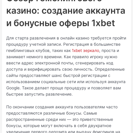
казино: создание аккаунта
и бонусные оферы 1xbet
Для старта развлечения в онлайн казино требуется пройти
процедуру учетной записи. Регистрация в большинстве
гемблинговых клубов, таких как
1xbet зеркало
, проста и
занимает немного времени. Как правило игроку нужно
ввести адрес электронной почты, сгенерировать код
доступа и верифицировать свою личность. Определенные
сайты предоставляют шанс быстрой регистрации с
использованием социальные сети или используя аккаунта
Google. Такое делает проще процедуру и позволяет вам
быстрее запустить развлечение.
По окончании создания аккаунта пользователям часто
предоставляются различные бонусы. Самые
распространенные среди них — это приветственные
бонусы, которые могут включать в себя двукратное
увеличение первого депозита или выдачу фриспинов на