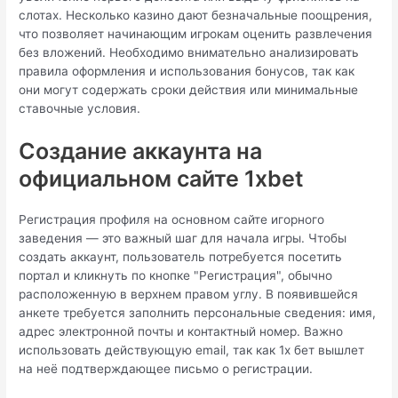
слотах. Несколько казино дают безначальные поощрения,
что позволяет начинающим игрокам оценить развлечения
без вложений. Необходимо внимательно анализировать
правила оформления и использования бонусов, так как
они могут содержать сроки действия или минимальные
ставочные условия.
Создание аккаунта на
официальном сайте 1xbet
Регистрация профиля на основном сайте игорного
заведения — это важный шаг для начала игры. Чтобы
создать аккаунт, пользователь потребуется посетить
портал и кликнуть по кнопке "Регистрация", обычно
расположенную в верхнем правом углу. В появившейся
анкете требуется заполнить персональные сведения: имя,
адрес электронной почты и контактный номер. Важно
использовать действующую email, так как 1х бет вышлет
на неё подтверждающее письмо о регистрации.