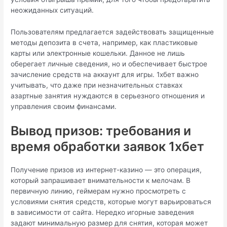
неожиданных ситуаций.
Пользователям предлагается задействовать защищенные
методы депозита в счета, например, как пластиковые
карты или электронные кошельки. Данное не лишь
оберегает личные сведения, но и обеспечивает быстрое
зачисление средств на аккаунт для игры. 1хбет важно
учитывать, что даже при незначительных ставках
азартные занятия нуждаются в серьезного отношения и
управления своим финансами.
Вывод призов: требования и
время обработки заявок 1хбет
Получение призов из интернет-казино — это операция,
который запрашивает внимательности к мелочам. В
первичную линию, геймерам нужно просмотреть с
условиями снятия средств, которые могут варьироваться
в зависимости от сайта. Нередко игорные заведения
задают минимальную размер для снятия, которая может