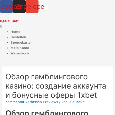
Zum
cebook
Instagram
Envelope
Inhalt
springen
0,00
€
Cart
Menu
Home
Bestellen
Speisekarte
Mein Konto
Warenkorb
Обзор гемблингового
казино: создание аккаунта
и бонусные оферы 1xbet
Kommentar verfassen
/
reviews
/ Von
91a0ac7c
Обзор гемблингового