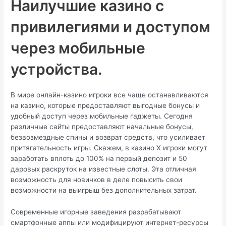
Наилучшие казино с
привилегиями и доступом
через мобильные
устройства.
В мире онлайн-казино игроки все чаще останавливаются
на казино, которые предоставляют выгодные бонусы и
удобный доступ через мобильные гаджеты. Сегодня
различные сайты предоставляют начальные бонусы,
безвозмездные спины и возврат средств, что усиливает
притягательность игры. Скажем, в казино X игроки могут
заработать вплоть до 100% на первый депозит и 50
даровых раскруток на известные слоты. Эта отличная
возможность для новичков в деле повысить свои
возможности на выигрыш без дополнительных затрат.
Современные игорные заведения разрабатывают
смартфонные аппы или модифицируют интернет-ресурсы