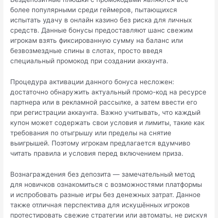
более популярными среди геймеров, пытающихся
испытать удачу в онлайн казино без риска для личных
средств. Данные бонусы предоставляют шанс свежим
игрокам взять фиксированную сумму на баланс или
безвозмездные спины в слотах, просто введя
специальный промокод при создании аккаунта.
Процедура активации данного бонуса несложен:
достаточно обнаружить актуальный промо-код на ресурсе
партнера или в рекламной рассылке, а затем ввести его
при регистрации аккаунта. Важно учитывать, что каждый
купон может содержать свои условия и лимиты, такие как
требования по отыгрышу или пределы на снятие
выигрышей. Поэтому игрокам предлагается вдумчиво
читать правила и условия перед включением приза.
Вознаграждения без депозита — замечательный метод
для новичков ознакомиться с возможностями платформы
и испробовать разные игры без денежных затрат. Данное
также отличная перспектива для искушённых игроков
протестировать свежие стратегии или автоматы, не рискуя