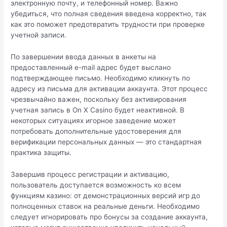
электронную почту, и телефонный номер. Важно
убедиться, что полная сведения введена корректно, так
как это поможет предотвратить трудности при проверке
учетной записи.
По завершении ввода данных в анкеты на
предоставленный e-mail адрес будет выслано
подтверждающее письмо. Необходимо кликнуть по
адресу из письма для активации аккаунта. Этот процесс
чрезвычайно важен, поскольку без активирования
учетная запись в On X Casino будет неактивной. В
некоторых ситуациях игорное заведение может
потребовать дополнительные удостоверения для
верификации персональных данных — это стандартная
практика защиты.
Завершив процесс регистрации и активацию,
пользователь доступается возможность ко всем
функциям казино: от демонстрационных версий игр до
полноценных ставок на реальные деньги. Необходимо
следует игнорировать про бонусы за создание аккаунта,