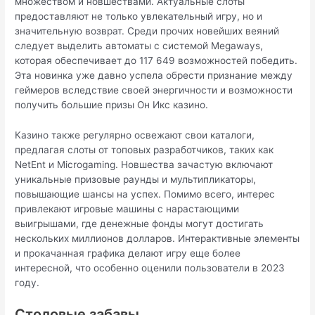
множеством и новшествами. Актуальные слоты
предоставляют не только увлекательный игру, но и
значительную возврат. Среди прочих новейших веяний
следует выделить автоматы с системой Megaways,
которая обеспечивает до 117 649 возможностей победить.
Эта новинка уже давно успела обрести признание между
геймеров вследствие своей энергичности и возможности
получить большие призы Он Икс казино.
Казино также регулярно освежают свои каталоги,
предлагая слоты от топовых разработчиков, таких как
NetEnt и Microgaming. Новшества зачастую включают
уникальные призовые раунды и мультипликаторы,
повышающие шансы на успех. Помимо всего, интерес
привлекают игровые машины с нарастающими
выигрышами, где денежные фонды могут достигать
нескольких миллионов долларов. Интерактивные элементы
и прокачанная графика делают игру еще более
интересной, что особенно оценили пользователи в 2023
году.
Столовые забавы