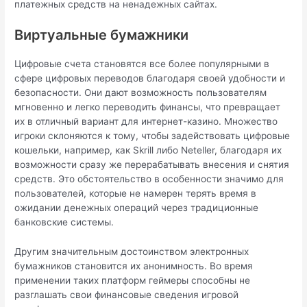
платежных средств на ненадежных сайтах.
Виртуальные бумажники
Цифровые счета становятся все более популярными в
сфере цифровых переводов благодаря своей удобности и
безопасности. Они дают возможность пользователям
мгновенно и легко переводить финансы, что превращает
их в отличный вариант для интернет-казино. Множество
игроки склоняются к тому, чтобы задействовать цифровые
кошельки, например, как Skrill либо Neteller, благодаря их
возможности сразу же перерабатывать внесения и снятия
средств. Это обстоятельство в особенности значимо для
пользователей, которые не намерен терять время в
ожидании денежных операций через традиционные
банковские системы.
Другим значительным достоинством электронных
бумажников становится их анонимность. Во время
применении таких платформ геймеры способны не
разглашать свои финансовые сведения игровой