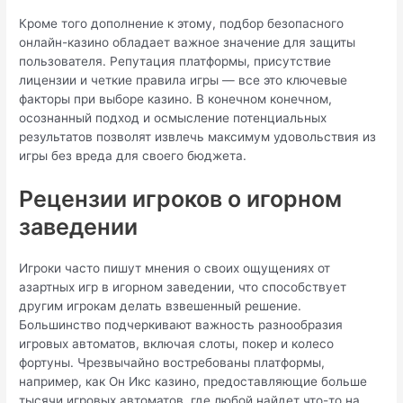
Кроме того дополнение к этому, подбор безопасного
онлайн-казино обладает важное значение для защиты
пользователя. Репутация платформы, присутствие
лицензии и четкие правила игры — все это ключевые
факторы при выборе казино. В конечном конечном,
осознанный подход и осмысление потенциальных
результатов позволят извлечь максимум удовольствия из
игры без вреда для своего бюджета.
Рецензии игроков о игорном
заведении
Игроки часто пишут мнения о своих ощущениях от
азартных игр в игорном заведении, что способствует
другим игрокам делать взвешенный решение.
Большинство подчеркивают важность разнообразия
игровых автоматов, включая слоты, покер и колесо
фортуны. Чрезвычайно востребованы платформы,
например, как Он Икс казино, предоставляющие больше
тысячи игровых автоматов, где любой найдет что-то на