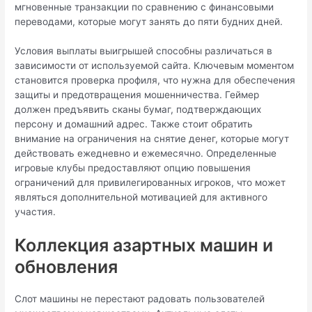
мгновенные транзакции по сравнению с финансовыми
переводами, которые могут занять до пяти будних дней.
Условия выплаты выигрышей способны различаться в
зависимости от используемой сайта. Ключевым моментом
становится проверка профиля, что нужна для обеспечения
защиты и предотвращения мошенничества. Геймер
должен предъявить сканы бумаг, подтверждающих
персону и домашний адрес. Также стоит обратить
внимание на ограничения на снятие денег, которые могут
действовать ежедневно и ежемесячно. Определенные
игровые клубы предоставляют опцию повышения
ограничений для привилегированных игроков, что может
являться дополнительной мотивацией для активного
участия.
Коллекция азартных машин и
обновления
Слот машины не перестают радовать пользователей