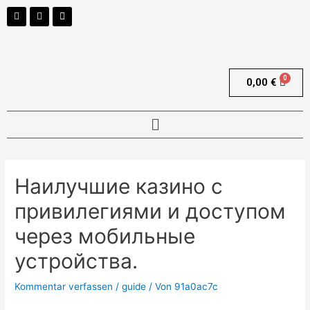
0,00
€
Наилучшие казино с
привилегиями и доступом
через мобильные
устройства.
Kommentar verfassen
/
guide
/ Von
91a0ac7c