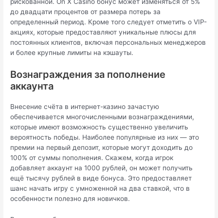
рискованной. On X Casino бонус может изменяться от 5%
до двадцати процентов от размера потерь за
определенный период. Кроме того следует отметить о VIP-
акциях, которые предоставляют уникальные плюсы для
постоянных клиентов, включая персональных менеджеров
и более крупные лимиты на кэшауты.
Вознаграждения за пополнение
аккаунта
Внесение счёта в интернет-казино зачастую
обеспечивается многочисленными вознаграждениями,
которые имеют возможность существенно увеличить
вероятность победы. Наиболее популярные из них — это
премии на первый депозит, которые могут доходить до
100% от суммы пополнения. Скажем, когда игрок
добавляет аккаунт на 1000 рублей, он может получить
ещё тысячу рублей в виде бонуса. Это предоставляет
шанс начать игру с умноженной на два ставкой, что в
особенности полезно для новичков.