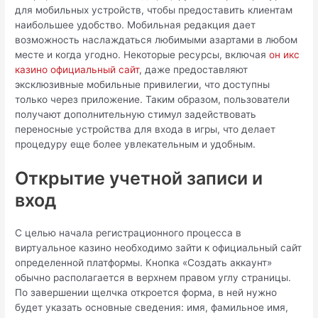
для мобильных устройств, чтобы предоставить клиентам
наибольшее удобство. Мобильная редакция дает
возможность наслаждаться любимыми азартами в любом
месте и когда угодно. Некоторые ресурсы, включая
он икс
казино официальный сайт
, даже предоставляют
эксклюзивные мобильные привилегии, что доступны
только через приложение. Таким образом, пользователи
получают дополнительную стимул задействовать
переносные устройства для входа в игры, что делает
процедуру еще более увлекательным и удобным.
Открытие учетной записи и
вход
С целью начала регистрационного процесса в
виртуальное казино необходимо зайти к официальный сайт
определенной платформы. Кнопка «Создать аккаунт»
обычно располагается в верхнем правом углу страницы.
По завершении щелчка откроется форма, в ней нужно
будет указать основные сведения: имя, фамильное имя,