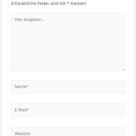
Erforderliche Felder sind mit
*
markiert