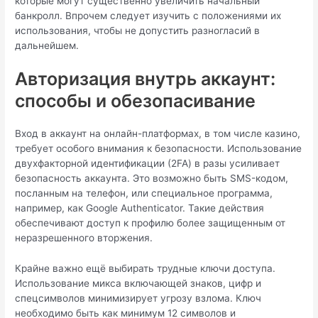
которые могут существенно увеличить начальный
банкролл. Впрочем следует изучить с положениями их
использования, чтобы не допустить разногласий в
дальнейшем.
Авторизация внутрь аккаунт:
способы и обезопасивание
Вход в аккаунт на онлайн-платформах, в том числе казино,
требует особого внимания к безопасности. Использование
двухфакторной идентификации (2FA) в разы усиливает
безопасность аккаунта. Это возможно быть SMS-кодом,
посланным на телефон, или специальное программа,
например, как Google Authenticator. Такие действия
обеспечивают доступ к профилю более защищенным от
неразрешенного вторжения.
Крайне важно ещё выбирать трудные ключи доступа.
Использование микса включающей знаков, цифр и
спецсимволов минимизирует угрозу взлома. Ключ
необходимо быть как минимум 12 символов и