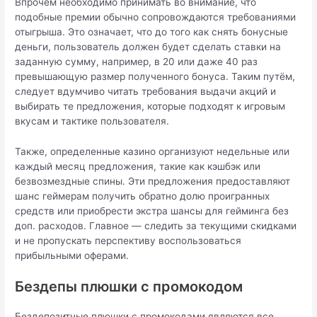
Впрочем необходимо принимать во внимание, что
подобные премии обычно сопровождаются требованиями
отыгрыша. Это означает, что до того как снять бонусные
деньги, пользователь должен будет сделать ставки на
заданную сумму, например, в 20 или даже 40 раз
превышающую размер полученного бонуса. Таким путём,
следует вдумчиво читать требования выдачи акций и
выбирать те предложения, которые подходят к игровым
вкусам и тактике пользователя.
Также, определенные казино организуют недельные или
каждый месяц предложения, такие как кэшбэк или
безвозмездные спины. Эти предложения предоставляют
шанс геймерам получить обратно долю проигранных
средств или приобрести экстра шансы для гейминга без
доп. расходов. Главное — следить за текущими скидками
и не пропускать перспективу воспользоваться
прибыльными оферами.
Бездепы плюшки с промокодом
Бездепозитные плюшки с промокодами являются все