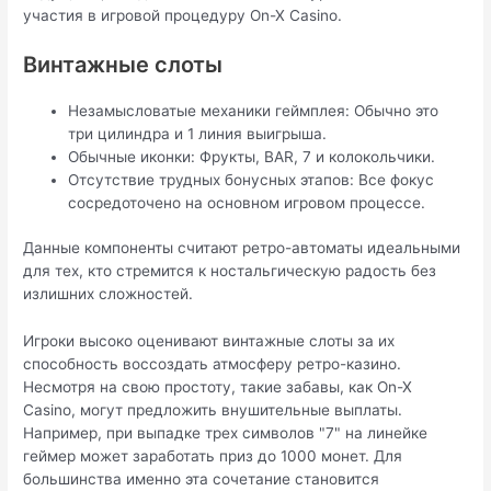
участия в игровой процедуру On-X Casino.
Винтажные слоты
Незамысловатые механики геймплея: Обычно это
три цилиндра и 1 линия выигрыша.
Обычные иконки: Фрукты, BAR, 7 и колокольчики.
Отсутствие трудных бонусных этапов: Все фокус
сосредоточено на основном игровом процессе.
Данные компоненты считают ретро-автоматы идеальными
для тех, кто стремится к ностальгическую радость без
излишних сложностей.
Игроки высоко оценивают винтажные слоты за их
способность воссоздать атмосферу ретро-казино.
Несмотря на свою простоту, такие забавы, как On-X
Casino, могут предложить внушительные выплаты.
Например, при выпадке трех символов "7" на линейке
геймер может заработать приз до 1000 монет. Для
большинства именно эта сочетание становится