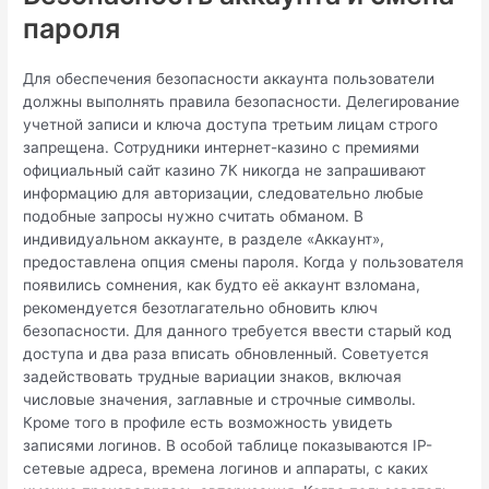
пароля
Для обеспечения безопасности аккаунта пользователи
должны выполнять правила безопасности. Делегирование
учетной записи и ключа доступа третьим лицам строго
запрещена. Сотрудники интернет-казино с премиями
официальный сайт казино 7К никогда не запрашивают
информацию для авторизации, следовательно любые
подобные запросы нужно считать обманом. В
индивидуальном аккаунте, в разделе «Аккаунт»,
предоставлена опция смены пароля. Когда у пользователя
появились сомнения, как будто её аккаунт взломана,
рекомендуется безотлагательно обновить ключ
безопасности. Для данного требуется ввести старый код
доступа и два раза вписать обновленный. Советуется
задействовать трудные вариации знаков, включая
числовые значения, заглавные и строчные символы.
Кроме того в профиле есть возможность увидеть
записями логинов. В особой таблице показываются IP-
сетевые адреса, времена логинов и аппараты, с каких