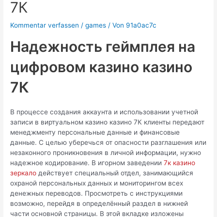
7К
Kommentar verfassen
/
games
/ Von
91a0ac7c
Надежность геймплея на
цифровом казино казино
7К
В процессе создания аккаунта и использовании учетной
записи в виртуальном казино казино 7К клиенты передают
менеджменту персональные данные и финансовые
данные. С целью уберечься от опасности разглашения или
незаконного проникновения в личной информации, нужно
надежное кодирование. В игорном заведении
7к казино
зеркало
действует специальный отдел, занимающийся
охраной персональных данных и мониторингом всех
денежных переводов. Просмотреть с инструкциями
возможно, перейдя в определённый раздел в нижней
части основной страницы. В этой вкладке изложены