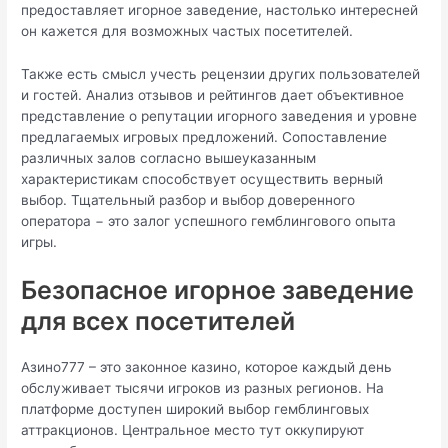
предоставляет игорное заведение, настолько интересней
он кажется для возможных частых посетителей.
Также есть смысл учесть рецензии других пользователей
и гостей. Анализ отзывов и рейтингов дает объективное
представление о репутации игорного заведения и уровне
предлагаемых игровых предложений. Сопоставление
различных залов согласно вышеуказанным
характеристикам способствует осуществить верный
выбор. Тщательный разбор и выбор доверенного
оператора − это залог успешного гемблингового опыта
игры.
Безопасное игорное заведение
для всех посетителей
Азино777 – это законное казино, которое каждый день
обслуживает тысячи игроков из разных регионов. На
платформе доступен широкий выбор гемблинговых
аттракционов. Центральное место тут оккупируют