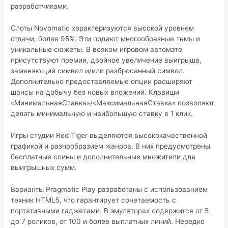
разработчиками.
Слоты Novomatic характеризуются высокой уровнем
отдачи, более 95%. Эти подают многообразные темы и
уникальные сюжеты. В всяком игровом автомате
присутствуют премии, двойное увеличение выигрыша,
заменяющий символ и/или разбросанный символ.
Дополнительно предоставляемые опции расширяют
шансы на добычу без новых вложений. Клавиши
«МинимальнаяСтавка»/«МаксимальнаяСтавка» позволяют
делать минимальную и наибольшую ставку в 1 клик.
Игры студии Red Tiger выделяются высококачественной
графикой и разнообразием жанров. В них предусмотрены
бесплатные спины и дополнительные множители для
выигрышных сумм.
Варианты Pragmatic Play разработаны с использованием
техник HTML5, что гарантирует сочетаемость с
портативными гаджетами. В эмуляторах содержится от 5
до 7 роликов, от 100 и более выплатных линий. Нередко