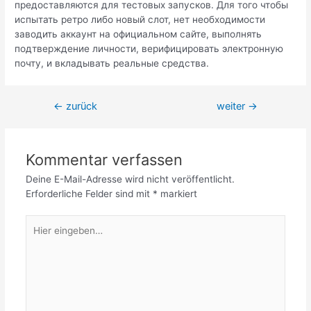
предоставляются для тестовых запусков. Для того чтобы
испытать ретро либо новый слот, нет необходимости
заводить аккаунт на официальном сайте, выполнять
подтверждение личности, верифицировать электронную
почту, и вкладывать реальные средства.
←
zurück
weiter
→
Kommentar verfassen
Deine E-Mail-Adresse wird nicht veröffentlicht.
Erforderliche Felder sind mit
*
markiert