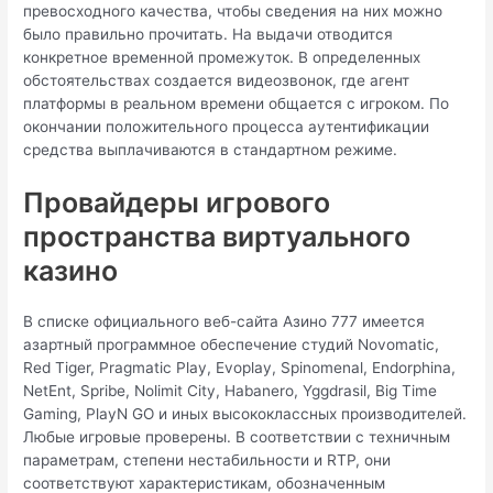
превосходного качества, чтобы сведения на них можно
было правильно прочитать. На выдачи отводится
конкретное временной промежуток. В определенных
обстоятельствах создается видеозвонок, где агент
платформы в реальном времени общается с игроком. По
окончании положительного процесса аутентификации
средства выплачиваются в стандартном режиме.
Провайдеры игрового
пространства виртуального
казино
В списке официального веб-сайта Азино 777 имеется
азартный программное обеспечение студий Novomatic,
Red Tiger, Pragmatic Play, Evoplay, Spinomenal, Endorphina,
NetEnt, Spribe, Nolimit City, Habanero, Yggdrasil, Big Time
Gaming, PlayN GO и иных высококлассных производителей.
Любые игровые проверены. В соответствии с техничным
параметрам, степени нестабильности и RTP, они
соответствуют характеристикам, обозначенным