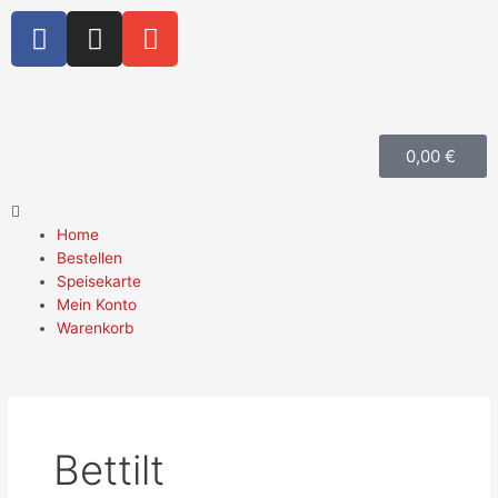
0,00
€
Home
Bestellen
Speisekarte
Mein Konto
Warenkorb
Bettilt