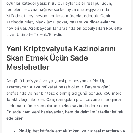
oyunlar kateqoriyasıdır. Bu cür əyləncələr real pul üçün,
rəqibləri ilə oynamağı və sərfəli oyun strategiyalarından
istifadə etməyi sevən hər kəsə müraciət edəcək. Canlı
kazinoda rulet, black jack, poker, bakara və digər əyləncə
növləri var. Azərbaycanlılar arasında ən populyarları Roulette
Live, Ultimate Tx Hold’Em-dir.
Yeni Kriptovalyuta Kazinolarını
Skan Etmək Üçün Sadə
Məsləhətlər
Ad günü hədiyyəsi və ya şəxsi promosyonlar Pin-Up
azerbaycan əlavə mükafat hesab olunur. Bayram günü
ərəfəsində və hər bir təsdiqlənmiş ad günü bonusu x50 mərc
ilə aktivləşdirilə bilər. Qarşıdan gələn promosyonlar haqqında
məlumat müntəzəm olaraq kazino saytında dərc olunur.
Onlarda həm yeni başlayanlar, həm də daimi müştərilər iştirak
edə bilər.
Pin-Up bet istifadə etmək imkanı yalnız real mərclərə və