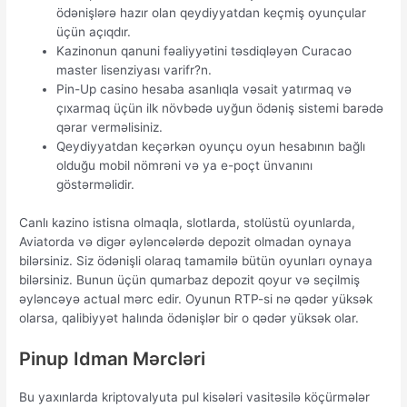
ödənişlərə hazır olan qeydiyyatdan keçmiş oyunçular
üçün açıqdır.
Kazinonun qanuni fəaliyyətini təsdiqləyən Curacao
master lisenziyası varifr?n.
Pin-Up casino hesaba asanlıqla vəsait yatırmaq və
çıxarmaq üçün ilk növbədə uyğun ödəniş sistemi barədə
qərar verməlisiniz.
Qeydiyyatdan keçərkən oyunçu oyun hesabının bağlı
olduğu mobil nömrəni və ya e-poçt ünvanını
göstərməlidir.
Canlı kazino istisna olmaqla, slotlarda, stolüstü oyunlarda,
Aviatorda və digər əyləncələrdə depozit olmadan oynaya
bilərsiniz. Siz ödənişli olaraq tamamilə bütün oyunları oynaya
bilərsiniz. Bunun üçün qumarbaz depozit qoyur və seçilmiş
əyləncəyə actual mərc edir. Oyunun RTP-si nə qədər yüksək
olarsa, qalibiyyət halında ödənişlər bir o qədər yüksək olar.
Pinup Idman Mərcləri
Bu yaxınlarda kriptovalyuta pul kisələri vasitəsilə köçürmələr