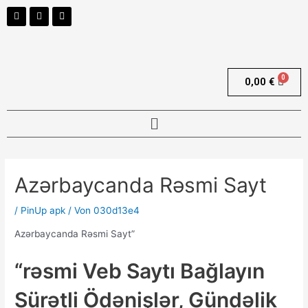
0,00
€
Azərbaycanda Rəsmi Sayt
/
PinUp apk
/ Von
030d13e4
Azərbaycanda Rəsmi Sayt”
“rəsmi Veb Saytı Bağlayın️
Sürətli Ödənişlər, Gündəlik