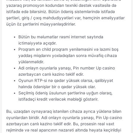
yazaraq promosyon kodundan texniki dəstək vasitəsilə də
istifadə edə bilərsiniz. Bütün ödəniş sistemlərində istifadə
şərtləri, giriş / çıxış məhdudiyyətləri var, həmçinin əməliyyatlar
üçün öz şərtlərini müəyyənləşdirirlər.
Bütün bu məlumatlar rəsmi internet saytında
ictimaiyyətə açıqdır.
Proqram ən child proqram yeniləməsini və lazımi boş
yaddaş miqdarını yoxladıqdan sonra müvafiq cihaza
yüklənməlidir.
Adi onlayn oyunlarla yanaşı, Pin number Up casino
azerbaycan canlı kazino təklif edir.
Oyunun RTP-si nə qədər yüksək olarsa, qalibiyyət
halında ödənişlər bir o qədər yüksək olar.
Seçilmiş ödəniş üsulunun şərtlərinə uyğun olaraq,
istifadəçi kredit veriləcək məbləği göstərir.
Bu, uzaqdan oynayaraq istənilən cihaza ayrıca yüklənə bilən
oyunlardan biridir. Adi onlayn oyunlarla yanaşı, Pin Up casino
azerbaycan canlı kazino təklif edir. Bu, prosesin real vaxt
rejimində və real aparıcının nəzarəti altında həyata keçirildiyi