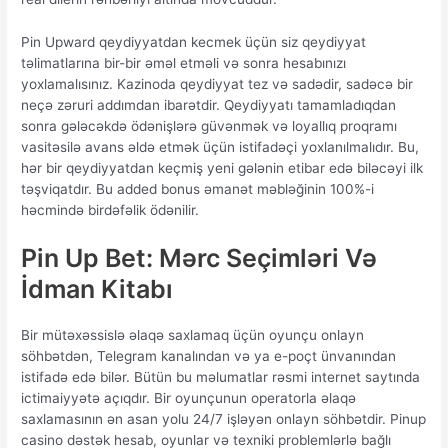
Pin Upward qeydiyyatdan kecmek üçün siz qeydiyyat
təlimatlarına bir-bir əməl etməli və sonra hesabınızı
yoxlamalısınız. Kazinoda qeydiyyat tez və sadədir, sadəcə bir
neçə zəruri addımdan ibarətdir. Qeydiyyatı tamamladıqdan
sonra gələcəkdə ödənişlərə güvənmək və loyallıq proqramı
vasitəsilə avans əldə etmək üçün istifadəçi yoxlanılmalıdır. Bu,
hər bir qeydiyyatdan keçmiş yeni gələnin etibar edə biləcəyi ilk
təşviqatdır. Bu added bonus əmanət məbləğinin 100%-i
həcmində birdəfəlik ödənilir.
Pin Up Bet: Mərc Seçimləri Və
İdman Kitabı
Bir mütəxəssislə əlaqə saxlamaq üçün oyunçu onlayn
söhbətdən, Telegram kanalından və ya e-poçt ünvanından
istifadə edə bilər. Bütün bu məlumatlar rəsmi internet saytında
ictimaiyyətə açıqdır. Bir oyunçunun operatorla əlaqə
saxlamasının ən asan yolu 24/7 işləyən onlayn söhbətdir. Pinup
casino dəstək hesab, oyunlar və texniki problemlərlə bağlı