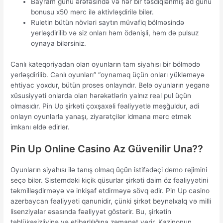
Bayram günü ərəfəsində və hər bir təsdiqlənmiş ad günü
bonusu x50 mərc ilə aktivləşdirilə bilər.
Ruletin bütün növləri saytın müvafiq bölməsində
yerləşdirilib və siz onları həm ödənişli, həm də pulsuz
oynaya bilərsiniz.
Canlı kateqoriyadan olan oyunların tam siyahısı bir bölmədə
yerləşdirilib. Canlı oyunları” “oynamaq üçün onları yükləməyə
ehtiyac yoxdur, bütün proses onlayndır. Belə oyunların yeganə
xüsusiyyəti onlarda olan hərəkətlərin yalnız real pul üçün
olmasıdır. Pin Up şirkəti çoxşaxəli fəaliyyətlə məşğuldur, adi
onlayn oyunlarla yanaşı, ziyarətçilər idmana mərc etmək
imkanı əldə edirlər.
Pin Up Online Casino Az Güvenilir Una??
Oyunların siyahısı ilə tanış olmaq üçün istifadəçi demo rejimini
seçə bilər. Sistemdəki kiçik qüsurlar şirkəti daim öz fəaliyyətini
təkmilləşdirməyə və inkişaf etdirməyə sövq edir. Pin Up casino
azerbaycan fəaliyyəti qanunidir, çünki şirkət beynəlxalq və milli
lisenziyalar əsasında fəaliyyət göstərir. Bu, şirkətin
təhlükəsizliyinə və etibarlılığına zəmanət verir. Kazinonun