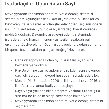
Istifadəçiləri Üçün Rəsmi Sayt
Qeydiyyatdan keçdikdən sonra müvafiq ödəniş sistemini
seçməlisiniz. Oyunçular bank kartları, elektron pul kisələri və
kriptovalyutalar vasitəsilə ödənişlər edə” “bilər. Seçilmiş ödəniş
üsulunun şərtlərinə uyğun olaraq, istifadəçi kredit veriləcək
məbləği göstərir. Davamlı olaraq eyni ödəniş sistemindən
istifadə etmək, həmçinin onun vasitəsilə hesabdan pul
çıxarmaq tövsiyə olunur. Oyunlarda uduşlar aldıqdan sonra hər
bir qumarbaz hesabdan pul çıxarmağı gözləyə bilər.
Canlı kateqoriyadan olan oyunların tam siyahısı bir
bölmədə yerləşdirilib.
Pin-Up on line casino apk-ni endirdikdən sonra oyunçu
daxil olmaq üçün mövcud hesabdan istifadə edə bilər.
Məşhur Pin-Up casino 2006-cı ildə yaradılıb və 2016-cı
ildə Azərbaycanda fəaliyyətə başlayıb.
Sayt və ya yüklənə bilən proqram vasitəsilə rahat giriş
sizə kazino ilə daim əlaqə saxlamağa imkan verir.
Qeydiyyatdan keçdikdən sonra müvafiq ödəniş sistemini
seçməlisiniz.