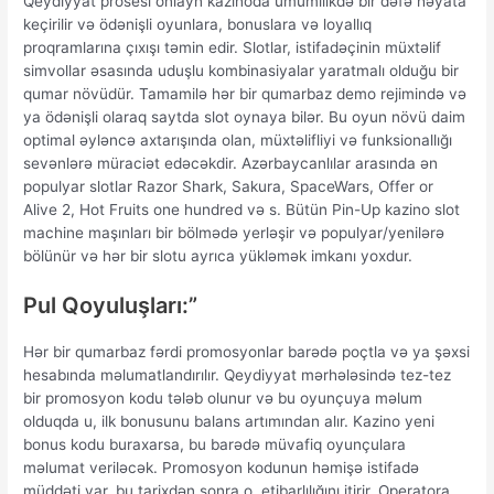
Qeydiyyat prosesi onlayn kazinoda ümumilikdə bir dəfə həyata
keçirilir və ödənişli oyunlara, bonuslara və loyallıq
proqramlarına çıxışı təmin edir. Slotlar, istifadəçinin müxtəlif
simvollar əsasında uduşlu kombinasiyalar yaratmalı olduğu bir
qumar növüdür. Tamamilə hər bir qumarbaz demo rejimində və
ya ödənişli olaraq saytda slot oynaya bilər. Bu oyun növü daim
optimal əyləncə axtarışında olan, müxtəlifliyi və funksionallığı
sevənlərə müraciət edəcəkdir. Azərbaycanlılar arasında ən
populyar slotlar Razor Shark, Sakura, SpaceWars, Offer or
Alive 2, Hot Fruits one hundred və s. Bütün Pin-Up kazino slot
machine maşınları bir bölmədə yerləşir və populyar/yenilərə
bölünür və hər bir slotu ayrıca yükləmək imkanı yoxdur.
Pul Qoyuluşları:”
Hər bir qumarbaz fərdi promosyonlar barədə poçtla və ya şəxsi
hesabında məlumatlandırılır. Qeydiyyat mərhələsində tez-tez
bir promosyon kodu tələb olunur və bu oyunçuya məlum
olduqda u, ilk bonusunu balans artımından alır. Kazino yeni
bonus kodu buraxarsa, bu barədə müvafiq oyunçulara
məlumat veriləcək. Promosyon kodunun həmişə istifadə
müddəti var, bu tarixdən sonra o, etibarlılığını itirir. Operatora