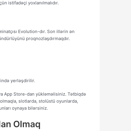
 istifadəçi yoxlanılmalıdır.
natçısı Evolution-dır. Son illərin ən
 hündürlüyünü proqnozlaşdırmaqdır.
ndə yerləşdirilir.
 ya App Store-dan yükləməlisiniz. Tətbiqdə
 olmaqla, slotlarda, stolüstü oyunlarda,
nları oynaya bilərsiniz.
dan Olmaq