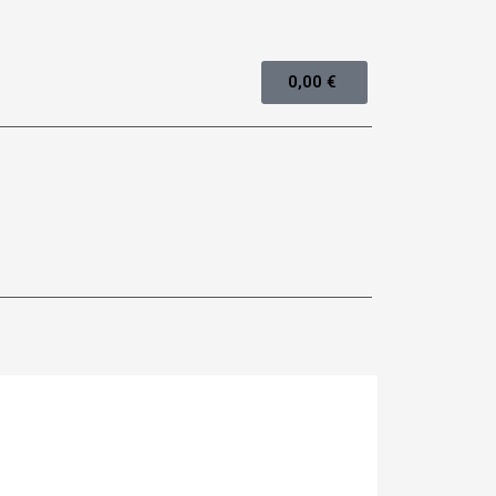
0,00
€