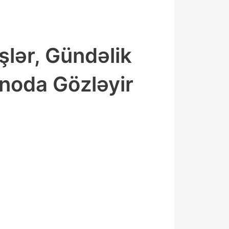
şlər, Gündəlik
inoda Gözləyir