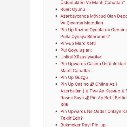
Üstünlükləri Və Mənfi Cəhətləri”
Rulet Oyunu
Azərbaycanda Mövcud Olan Depo
Və Çıxarma Metodları
Pin Up Kazino Oyunlarını Genuin
Pulla Oynaya Bilərəmmi?
Pin-up Mərc Xətti
Pul Qoyuluşları:
Unikal Xüsusiyyətlər
Pin Upwards Casino Üstünlükləri
Mənfi Cəhətləri
Pin Up Güzgü
Pin Up Casino 🎁 Online Az (
Azerbaijan ) ⏳ Пин Ап Казино ⏳ 
Rəsmi Saytı 💰 Pin Ap Bet ( Bettin
306
Pin Upwards Nə Qədər Onlayn K
Təklif Edir?
Bukmeker Rəyi Pin-up