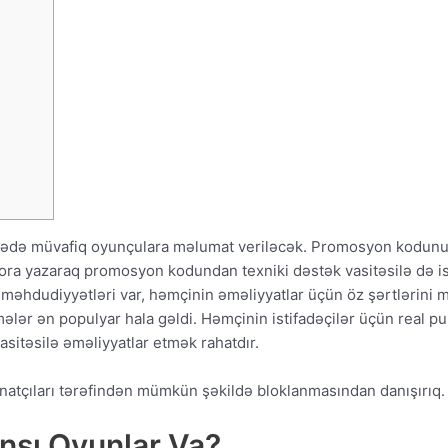
rədə müvafiq oyunçulara məlumat veriləcək. Promosyon kodunun
eratora yazaraq promosyon kodundan texniki dəstək vasitəsilə də i
xış məhdudiyyətləri var, həmçinin əməliyyatlar üçün öz şərtlərini 
mələr ən populyar hala gəldi. Həmçinin istifadəçilər üçün real pu
vasitəsilə əməliyyatlar etmək rahatdır.
natçıları tərəfindən mümkün şəkildə bloklanmasından danışırıq.
nsı Oyunlar Va?