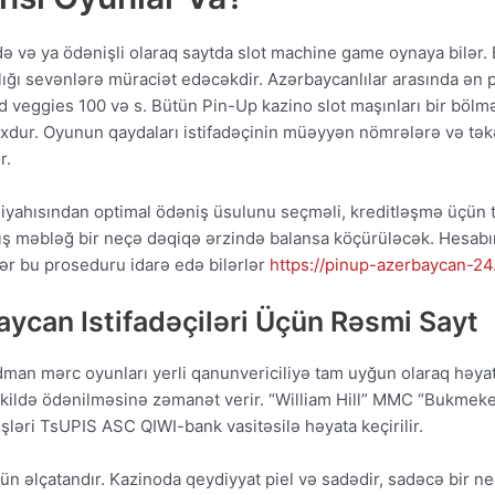
 və ya ödənişli olaraq saytda slot machine game oynaya bilər.
allığı sevənlərə müraciət edəcəkdir. Azərbaycanlılar arasında ən 
nd veggies 100 və s. Bütün Pin-Up kazino slot maşınları bir bölm
yoxdur. Oyunun qaydaları istifadəçinin müəyyən nömrələrə və tə
r.
yahısından optimal ödəniş üsulunu seçməli, kreditləşmə üçün 
lmış məbləğ bir neçə dəqiqə ərzində balansa köçürüləcək. Hesabın
lər bu proseduru idarə edə bilərlər
https://pinup-azerbaycan-2
aycan Istifadəçiləri Üçün Rəsmi Sayt
man mərc oyunları yerli qanunvericiliyə tam uyğun olaraq həyata
ı şəkildə ödənilməsinə zəmanət verir. “William Hill” MMC “Bukm
ləri TsUPIS ASC QIWI-bank vasitəsilə həyata keçirilir.
ün əlçatandır. Kazinoda qeydiyyat piel və sadədir, sadəcə bir ne