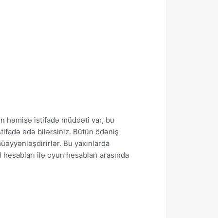
 həmişə istifadə müddəti var, bu
stifadə edə bilərsiniz. Bütün ödəniş
müəyyənləşdirirlər. Bu yaxınlarda
l hesabları ilə oyun hesabları arasında