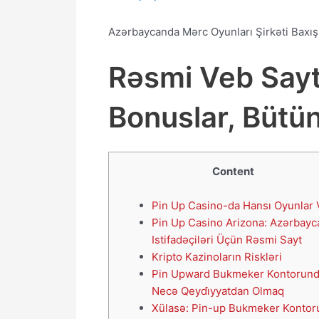
Azərbaycanda Mərc Oyunları Şirkəti Baxış
Rəsmi Veb Saytı
Bonuslar, Bütün
Content
Pin Up Casino-da Hansı Oyunlar 
Pin Up Casino Arizona: Azərbayc
Istifadəçiləri Üçün Rəsmi Sayt
Kripto Kazinoların Riskləri
Pin Upward Bukmeker Kontorun
Necə Qeydi̇yyatdan Olmaq
Xülasə: Pin-up Bukmeker Konto