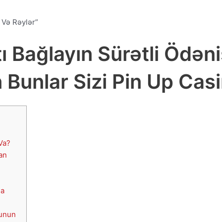
 Və Rəylər”
 Bağlayın️ Sürətli Ödəni
 Bunlar Sizi Pin Up Cas
Va?
an
da
runun