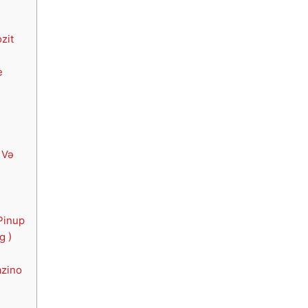
zit
e
 Və
Pinup
g )
azino