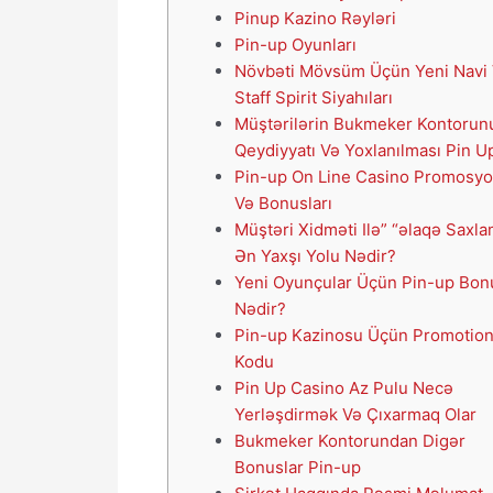
Pinup Kazino Rəyləri
Pin-up Oyunları
Növbəti Mövsüm Üçün Yeni Navi
Staff Spirit Siyahıları
Müştərilərin Bukmeker Kontorun
Qeydiyyatı Və Yoxlanılması Pin U
Pin-up On Line Casino Promosyo
Və Bonusları
Müştəri Xidməti Ilə” “əlaqə Saxl
Ən Yaxşı Yolu Nədir?
Yeni Oyunçular Üçün Pin-up Bonu
Nədir?
Pin-up Kazinosu Üçün Promotion
Kodu
Pin Up Casino Az Pulu Necə
Yerləşdirmək Və Çıxarmaq Olar
Bukmeker Kontorundan Digər
Bonuslar Pin-up