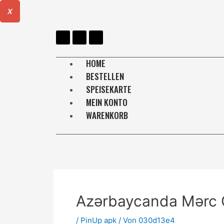
X
HOME
BESTELLEN
SPEISEKARTE
MEIN KONTO
WARENKORB
Azərbaycanda Mərc Oy
/
PinUp apk
/ Von
030d13e4