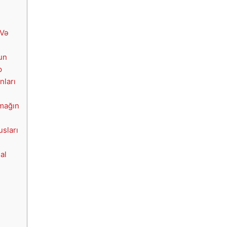
 Və
un
p
nları
amağın
sları
al