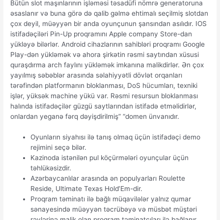
Bütün slot maşınlarının işləməsi təsadüfi nömrə generatoruna
əsaslanır və buna görə də qalib gəlmə ehtimalı seçilmiş slotdan
çox deyil, müəyyən bir anda oyunçunun şansından asılıdır. IOS
istifadəçiləri Pin-Up proqramını Apple company Store-dan
yükləyə bilərlər. Android cihazlarının sahibləri proqramı Google
Play-dən yükləmək və ahora şirkətin rəsmi saytından xüsusi
quraşdırma arch faylını yükləmək imkanına malikdirlər. Ən çox
yayılmış səbəblər arasında səlahiyyətli dövlət orqanları
tərəfindən platformanın bloklanması, DoS hücumları, texniki
işlər, yüksək machine yükü var. Rəsmi resursun bloklanması
halında istifadəçilər güzgü saytlarından istifadə etməlidirlər,
onlardan yeganə fərq dəyişdirilmiş” “domen ünvanıdır.
Oyunların siyahısı ilə tanış olmaq üçün istifadəçi demo
rejimini seçə bilər.
Kazinoda istənilən pul köçürmələri oyunçular üçün
təhlükəsizdir.
Azərbaycanlılar arasında ən populyarları Roulette
Reside, Ultimate Texas Hold’Em-dir.
Proqram təminatı ilə bağlı müqavilələr yalnız qumar
sənayesində müəyyən təcrübəyə və müsbət müştəri
rəylərinə malik olan proqram təminatçıları ilə bağlanır.