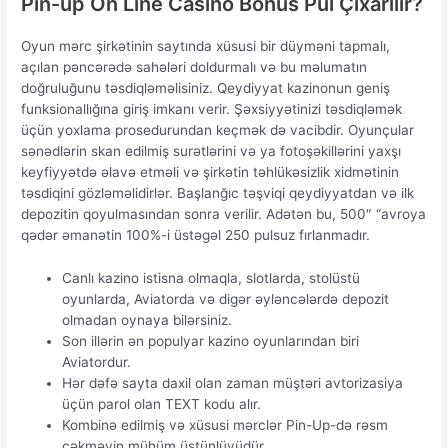
Pin-up On Line Casino Bonus Pul Çıxarılır?
Oyun mərc şirkətinin saytında xüsusi bir düyməni tapmalı,
açılan pəncərədə sahələri doldurmalı və bu məlumatın
doğruluğunu təsdiqləməlisiniz. Qeydiyyat kazinonun geniş
funksionallığına giriş imkanı verir. Şəxsiyyətinizi təsdiqləmək
üçün yoxlama prosedurundan keçmək də vacibdir. Oyunçular
sənədlərin skan edilmiş surətlərini və ya fotoşəkillərini yaxşı
keyfiyyətdə əlavə etməli və şirkətin təhlükəsizlik xidmətinin
təsdiqini gözləməlidirlər. Başlanğıc təşviqi qeydiyyatdan və ilk
depozitin qoyulmasından sonra verilir. Adətən bu, 500″ “avroya
qədər əmanətin 100%-i üstəgəl 250 pulsuz fırlanmadır.
Canlı kazino istisna olmaqla, slotlarda, stolüstü
oyunlarda, Aviatorda və digər əyləncələrdə depozit
olmadan oynaya bilərsiniz.
Son illərin ən populyar kazino oyunlarından biri
Aviatordur.
Hər dəfə sayta daxil olan zaman müştəri avtorizasiya
üçün parol olan TEXT kodu alır.
Kombinə edilmiş və xüsusi mərclər Pin-Up-də rəsm
çəkməyin mühüm üstünlüyüdür.