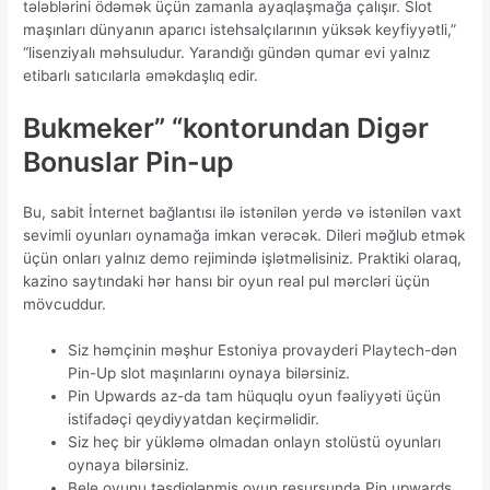
tələblərini ödəmək üçün zamanla ayaqlaşmağa çalışır. Slot
maşınları dünyanın aparıcı istehsalçılarının yüksək keyfiyyətli,”
“lisenziyalı məhsuludur. Yarandığı gündən qumar evi yalnız
etibarlı satıcılarla əməkdaşlıq edir.
Bukmeker” “kontorundan Digər
Bonuslar Pin-up
Bu, sabit İnternet bağlantısı ilə istənilən yerdə və istənilən vaxt
sevimli oyunları oynamağa imkan verəcək. Dileri məğlub etmək
üçün onları yalnız demo rejimində işlətməlisiniz. Praktiki olaraq,
kazino saytındaki hər hansı bir oyun real pul mərcləri üçün
mövcuddur.
Siz həmçinin məşhur Estoniya provayderi Playtech-dən
Pin-Up slot maşınlarını oynaya bilərsiniz.
Pin Upwards az-da tam hüquqlu oyun fəaliyyəti üçün
istifadəçi qeydiyyatdan keçirməlidir.
Siz heç bir yükləmə olmadan onlayn stolüstü oyunları
oynaya bilərsiniz.
Bele oyunu təsdiqlənmiş oyun resursunda Pin upwards