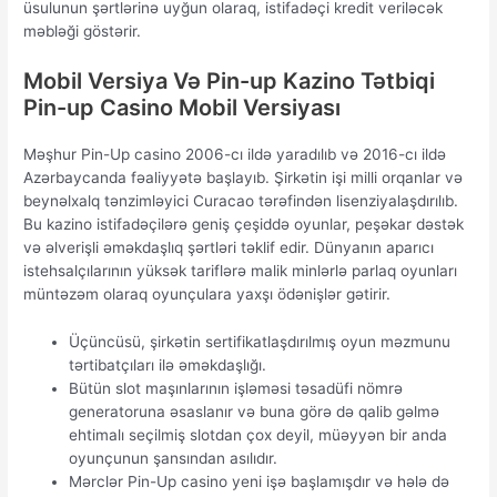
üsulunun şərtlərinə uyğun olaraq, istifadəçi kredit veriləcək
məbləği göstərir.
Mobil Versiya Və Pin-up Kazino Tətbiqi
Pin-up Casino Mobil Versiyası
Məşhur Pin-Up casino 2006-cı ildə yaradılıb və 2016-cı ildə
Azərbaycanda fəaliyyətə başlayıb. Şirkətin işi milli orqanlar və
beynəlxalq tənzimləyici Curacao tərəfindən lisenziyalaşdırılıb.
Bu kazino istifadəçilərə geniş çeşiddə oyunlar, peşəkar dəstək
və əlverişli əməkdaşlıq şərtləri təklif edir. Dünyanın aparıcı
istehsalçılarının yüksək tariflərə malik minlərlə parlaq oyunları
müntəzəm olaraq oyunçulara yaxşı ödənişlər gətirir.
Üçüncüsü, şirkətin sertifikatlaşdırılmış oyun məzmunu
tərtibatçıları ilə əməkdaşlığı.
Bütün slot maşınlarının işləməsi təsadüfi nömrə
generatoruna əsaslanır və buna görə də qalib gəlmə
ehtimalı seçilmiş slotdan çox deyil, müəyyən bir anda
oyunçunun şansından asılıdır.
Mərclər Pin-Up casino yeni işə başlamışdır və hələ də