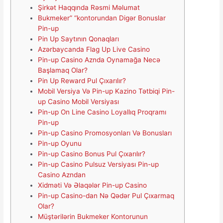
Şirkət Haqqında Rəsmi Məlumat
Bukmeker” “kontorundan Digər Bonuslar
Pin-up
Pin Up Saytının Qonaqları
Azərbaycanda Flag Up Live Casino
Pin-up Casino Aznda Oynamağa Necə
Başlamaq Olar?
Pin Up Reward Pul Çıxarılır?
Mobil Versiya Və Pin-up Kazino Tətbiqi Pin-
up Casino Mobil Versiyası
Pin-up On Line Casino Loyallıq Proqramı
Pin-up
Pin-up Casino Promosyonları Və Bonusları
Pin-up Oyunu
Pin-up Casino Bonus Pul Çıxarılır?
Pin-up Casino Pulsuz Versiyası Pin-up
Casino Azndan
Xidməti Və Əlaqələr Pin-up Casino
Pin-up Casino-dan Nə Qədər Pul Çıxarmaq
Olar?
Müştərilərin Bukmeker Kontorunun