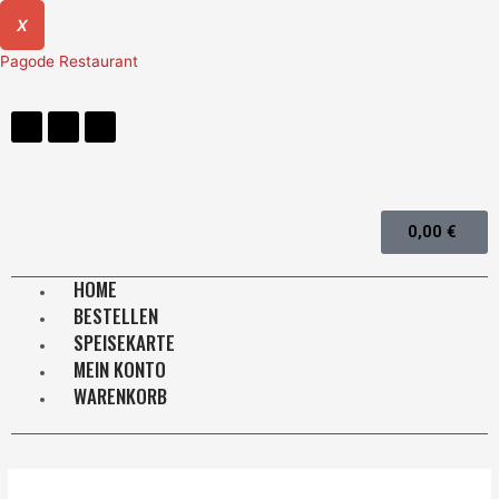
X
Pagode Restaurant
0,00
€
HOME
BESTELLEN
SPEISEKARTE
MEIN KONTO
WARENKORB