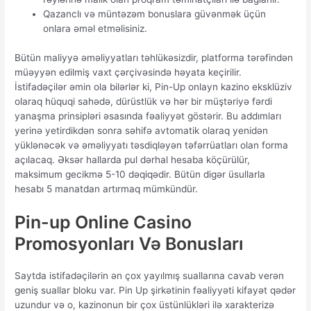
Qazanclı və müntəzəm bonuslara güvənmək üçün
onlara əməl etməlisiniz.
Bütün maliyyə əməliyyatları təhlükəsizdir, platforma tərəfindən
müəyyən edilmiş vaxt çərçivəsində həyata keçirilir.
İstifadəçilər əmin ola bilərlər ki, Pin-Up onlayn kazino eksklüziv
olaraq hüquqi sahədə, dürüstlük və hər bir müştəriyə fərdi
yanaşma prinsipləri əsasında fəaliyyət göstərir. Bu addımları
yerinə yetirdikdən sonra səhifə avtomatik olaraq yenidən
yüklənəcək və əməliyyatı təsdiqləyən təfərrüatları olan forma
açılacaq. Əksər hallarda pul dərhal hesaba köçürülür,
maksimum gecikmə 5-10 dəqiqədir. Bütün digər üsullarla
hesabı 5 manatdan artırmaq mümkündür.
Pin-up Online Casino
Promosyonları Və Bonusları
Saytda istifadəçilərin ən çox yayılmış suallarına cavab verən
geniş suallar bloku var. Pin Up şirkətinin fəaliyyəti kifayət qədər
uzundur və o, kazinonun bir çox üstünlükləri ilə xarakterizə