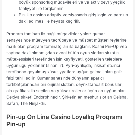
böyük sponsorluq müqavilələri və ya aktiv xeyriyyəçilik
fəaliyyəti ilə fərqlənmir.
Pin-Up casino adaptiv versiyasında giriş loqin və parolun
daxil edilməsi ilə həyata keçirilir.
Proqram təminatı ilə bağlı müqavilələr yalnız qumar
sənayesində müəyyən təcrübəyə və müsbət müştəri rəylərinə
malik olan proqram təminatçıları ilə bağlanır. Rəsmi Pin-Up veb
saytına daxil olmamışdan əvvəl bütün oyun slotları şirkətin
mütəxəssisləri tərəfindən işin keyfiyyəti, göstərilən tələblərə
uyğunluğu yoxlanılır (sınanılır). Ayrı-ayrılıqda, inkişaf etdirici
tərəfindən qoyulmuş xüsusiyyətlərə uyğun gəlməli olan gəlir
faizi təhlil edilir. Qumar sahəsində dünyanın aparıcı
tərtibatçılarından biri orijinal slotları, qeyri-standart bonusları,
əla qrafikası ilə seçilən və yüksək rollerlər üçün ən uyğun olan
Çexiya şirkəti Endorphinadır. Şirkətin ən məşhur slotları Geisha,
Safari, The Ninja-dır.
Pin-up On Line Casino Loyallıq Proqramı
Pin-up