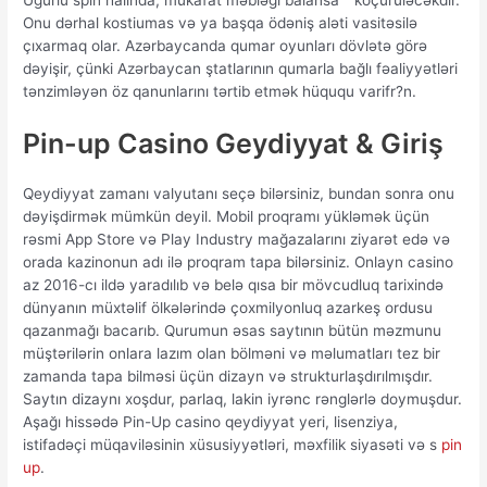
Uğurlu spin halında, mükafat məbləği balansa” “köçürüləcəkdir.
Onu dərhal kostiumas və ya başqa ödəniş aləti vasitəsilə
çıxarmaq olar. Azərbaycanda qumar oyunları dövlətə görə
dəyişir, çünki Azərbaycan ştatlarının qumarla bağlı fəaliyyətləri
tənzimləyən öz qanunlarını tərtib etmək hüququ varifr?n.
Pin-up Casino Geydiyyat & Giriş
Qeydiyyat zamanı valyutanı seçə bilərsiniz, bundan sonra onu
dəyişdirmək mümkün deyil. Mobil proqramı yükləmək üçün
rəsmi App Store və Play Industry mağazalarını ziyarət edə və
orada kazinonun adı ilə proqram tapa bilərsiniz. Onlayn casino
az 2016-cı ildə yaradılıb və belə qısa bir mövcudluq tarixində
dünyanın müxtəlif ölkələrində çoxmilyonluq azarkeş ordusu
qazanmağı bacarıb. Qurumun əsas saytının bütün məzmunu
müştərilərin onlara lazım olan bölməni və məlumatları tez bir
zamanda tapa bilməsi üçün dizayn və strukturlaşdırılmışdır.
Saytın dizaynı xoşdur, parlaq, lakin iyrənc rənglərlə doymuşdur.
Aşağı hissədə Pin-Up casino qeydiyyat yeri, lisenziya,
istifadəçi müqaviləsinin xüsusiyyətləri, məxfilik siyasəti və s
pin
up
.