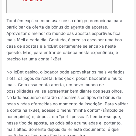
Também explica como usar nosso código promocional para
participar da oferta de bônus do agente de apostas.
Aproveitar o melhor do mundo das apostas esportivas fica
mais fácil a cada dia. Contudo, é preciso escolher uma boa
casa de apostas e a 1xBet certamente se encaixa neste
quesito. Mas, para entrar de cabeça nesta experiência, é
preciso ter uma conta 1xBet.
No 1xBet casino, o jogador pode aproveitar os mais variados
slots, os jogos de roleta, Blackjack, poker, baccarat e muito
mais. Com essa conta aberta, um novo mundo de
possibilidades vai se apresentar bem diante dos seus olhos.
No lado esquerdo estarão disponíveis os tipos de bônus de
boas vindas oferecidas no momento da inscrição. Para validar
a conta na 1xBet, acesse o menu “minha conta” (símbolo de
bonequinho) e, depois, em “perfil pessoal”. Lembre-se que,
nesse tipo de aposta, as odds são acumuladas e, portanto,
mais altas. Somente depois de ler este documento, é que
você deve clicar para finalizar o registro.