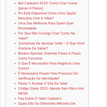
Bet Cadastro 2023: Como Criar Conta
[passo A Passo]
Pix Está Disponível Como Uma Opção
Bancária Com A 1xbet?
Uma Das Melhores Para Quem Quer
Diversidade
Por Que Não Consigo Criar Conta Na
1xbet?
🥇empresa De Apostas 1xbet – O Que Você
Gostaria De Saber?
Betano Apostas: Entenda Passo A Passo
Como Funciona
O Que É Necessário Para Registrar Uma
Conta?
É Necessário Passar Pelo Processo De
Verificação De Identidade?
Passo 1: Acesse O Site Da 1xbet
Código Stake 2023: Aposta Sem Risco Até
R$150
Faq Sobre O 1xbet Cadastro
Quais São Os Diferentes Métodos De