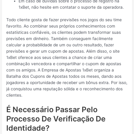
Em caso de dúvidas sobre o processo de registro na
1xBet, não hesite em contatar o suporte da operadora.
Todo cliente gosta de fazer previsões nos jogos do seu time
favorito. Ao combinar seus próprios conhecimentos com
estatísticas confiáveis, os clientes podem transformar suas
previsões em dinheiro. Também conseguem facilmente
calcular a probabilidade de um ou outro resultado, fazer
previsões e gerar um cupom de apostas. Além disso, o site
1xBet oferece aos seus clientes a chance de criar uma
combinação vencedora e compartilhar o cupom de apostas
com os amigos. A Empresa de Apostas 1xBet organiza a
Batalha dos Cupons de Apostas todos os meses, dando aos
jogadores a oportunidade de receber um bônus extra. Por isso,
já conquistou uma reputação sólida e o reconhecimento dos
clientes.
É Necessário Passar Pelo
Processo De Verificação De
Identidade?