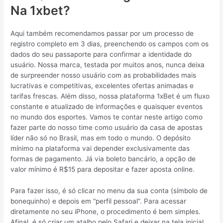
Na 1xbet?
Aqui também recomendamos passar por um processo de
registro completo em 3 dias, preenchendo os campos com os
dados do seu passaporte para confirmar a identidade do
usuário. Nossa marca, testada por muitos anos, nunca deixa
de surpreender nosso usuário com as probabilidades mais
lucrativas e competitivas, excelentes ofertas animadas e
tarifas frescas. Além disso, nossa plataforma 1xBet é um fluxo
constante e atualizado de informações e quaisquer eventos
no mundo dos esportes. Vamos te contar neste artigo como
fazer parte do nosso time como usuário da casa de apostas
líder não só no Brasil, mas em todo o mundo. O depósito
mínimo na plataforma vai depender exclusivamente das
formas de pagamento. Já via boleto bancário, a opção de
valor mínimo é R$15 para depositar e fazer aposta online.
Para fazer isso, é só clicar no menu da sua conta (símbolo de
bonequinho) e depois em “perfil pessoal”. Para acessar
diretamente no seu iPhone, o procedimento é bem simples.
Afinal, é só criar um atalho pelo Safari e deixar na tela inicial