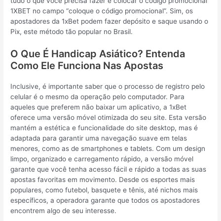
tudo o que você precisa fazer é colocar o código promocional
1XBET no campo “coloque o código promocional”. Sim, os
apostadores da 1xBet podem fazer depósito e saque usando o
Pix, este método tão popular no Brasil.
O Que É Handicap Asiático? Entenda
Como Ele Funciona Nas Apostas
Inclusive, é importante saber que o processo de registro pelo
celular é o mesmo da operação pelo computador. Para
aqueles que preferem não baixar um aplicativo, a 1xBet
oferece uma versão móvel otimizada do seu site. Esta versão
mantém a estética e funcionalidade do site desktop, mas é
adaptada para garantir uma navegação suave em telas
menores, como as de smartphones e tablets. Com um design
limpo, organizado e carregamento rápido, a versão móvel
garante que você tenha acesso fácil e rápido a todas as suas
apostas favoritas em movimento. Desde os esportes mais
populares, como futebol, basquete e tênis, até nichos mais
específicos, a operadora garante que todos os apostadores
encontrem algo de seu interesse.