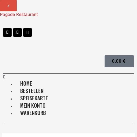
x
Pagode Restaurant
0,00
€
HOME
BESTELLEN
SPEISEKARTE
MEIN KONTO
WARENKORB