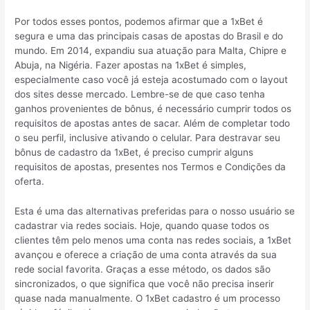
Por todos esses pontos, podemos afirmar que a 1xBet é
segura e uma das principais casas de apostas do Brasil e do
mundo. Em 2014, expandiu sua atuação para Malta, Chipre e
Abuja, na Nigéria. Fazer apostas na 1xBet é simples,
especialmente caso você já esteja acostumado com o layout
dos sites desse mercado. Lembre-se de que caso tenha
ganhos provenientes de bônus, é necessário cumprir todos os
requisitos de apostas antes de sacar. Além de completar todo
o seu perfil, inclusive ativando o celular. Para destravar seu
bônus de cadastro da 1xBet, é preciso cumprir alguns
requisitos de apostas, presentes nos Termos e Condições da
oferta.
Esta é uma das alternativas preferidas para o nosso usuário se
cadastrar via redes sociais. Hoje, quando quase todos os
clientes têm pelo menos uma conta nas redes sociais, a 1xBet
avançou e oferece a criação de uma conta através da sua
rede social favorita. Graças a esse método, os dados são
sincronizados, o que significa que você não precisa inserir
quase nada manualmente. O 1xBet cadastro é um processo