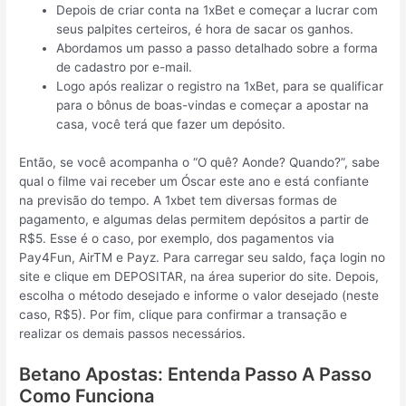
Depois de criar conta na 1xBet e começar a lucrar com
seus palpites certeiros, é hora de sacar os ganhos.
Abordamos um passo a passo detalhado sobre a forma
de cadastro por e-mail.
Logo após realizar o registro na 1xBet, para se qualificar
para o bônus de boas-vindas e começar a apostar na
casa, você terá que fazer um depósito.
Então, se você acompanha o “O quê? Aonde? Quando?”, sabe
qual o filme vai receber um Óscar este ano e está confiante
na previsão do tempo. A 1xbet tem diversas formas de
pagamento, e algumas delas permitem depósitos a partir de
R$5. Esse é o caso, por exemplo, dos pagamentos via
Pay4Fun, AirTM e Payz. Para carregar seu saldo, faça login no
site e clique em DEPOSITAR, na área superior do site. Depois,
escolha o método desejado e informe o valor desejado (neste
caso, R$5). Por fim, clique para confirmar a transação e
realizar os demais passos necessários.
Betano Apostas: Entenda Passo A Passo
Como Funciona