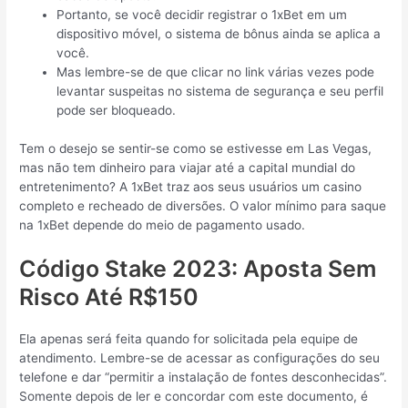
Portanto, se você decidir registrar o 1xBet em um
dispositivo móvel, o sistema de bônus ainda se aplica a
você.
Mas lembre-se de que clicar no link várias vezes pode
levantar suspeitas no sistema de segurança e seu perfil
pode ser bloqueado.
Tem o desejo se sentir-se como se estivesse em Las Vegas,
mas não tem dinheiro para viajar até a capital mundial do
entretenimento? A 1xBet traz aos seus usuários um casino
completo e recheado de diversões. O valor mínimo para saque
na 1xBet depende do meio de pagamento usado.
Código Stake 2023: Aposta Sem
Risco Até R$150
Ela apenas será feita quando for solicitada pela equipe de
atendimento. Lembre-se de acessar as configurações do seu
telefone e dar “permitir a instalação de fontes desconhecidas”.
Somente depois de ler e concordar com este documento, é