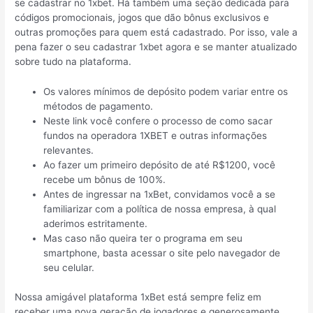
se cadastrar no 1xbet. Há também uma seção dedicada para
códigos promocionais, jogos que dão bônus exclusivos e
outras promoções para quem está cadastrado. Por isso, vale a
pena fazer o seu cadastrar 1xbet agora e se manter atualizado
sobre tudo na plataforma.
Os valores mínimos de depósito podem variar entre os
métodos de pagamento.
Neste link você confere o processo de como sacar
fundos na operadora 1XBET e outras informações
relevantes.
Ao fazer um primeiro depósito de até R$1200, você
recebe um bônus de 100%.
Antes de ingressar na 1xBet, convidamos você a se
familiarizar com a política de nossa empresa, à qual
aderimos estritamente.
Mas caso não queira ter o programa em seu
smartphone, basta acessar o site pelo navegador de
seu celular.
Nossa amigável plataforma 1xBet está sempre feliz em
receber uma nova geração de jogadores e generosamente