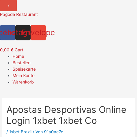
x
Zum
Pagode Restaurant
Inhalt
springen
cebook
Instagram
Envelope
0,00
€
Cart
Menu
Home
Bestellen
Speisekarte
Mein Konto
Warenkorb
Apostas Desportivas Online
Login 1xbet 1xbet Co
/
1xbet Brazil
/ Von
91a0ac7c