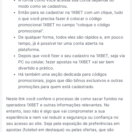
modo como se cadastrou.
Então para se cadastrar na 1XBET com um clique, tudo
o que você precisa fazer é colocar o código
promocional 1XBET no campo “coloque o código
promocional”.
De qualquer forma, todos eles são rápidos e, em pouco
tempo, já é possível ter uma conta aberta na
plataforma.
Depois que você fizer o seu cadastro na 1XBET, seja via
PC ou celular, fazer apostas na 1XBET vai ser bem
divertido e prático.
Há também uma seção dedicada para códigos
promocionais, jogos que dão bônus exclusivos e outras
promoções para quem está cadastrado.
Neste link você confere o processo de como sacar fundos na
operadora 1XBET e outras informações relevantes. No
entanto, isso não é algo que vai comprometer a sua
experiência e nem vai reduzir a segurança ou confiança no
seu acesso ao site. Seja pela exposição de preferências em
apostas (futebol em destaque) ou pelas ofertas, que são