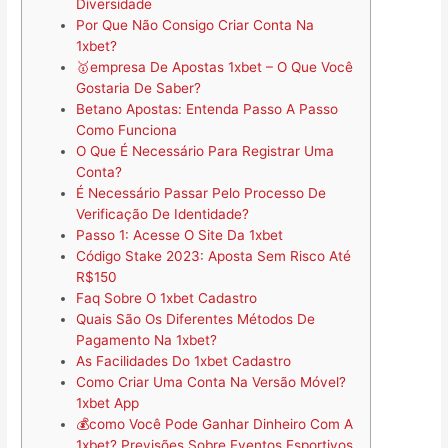
Diversidade
Por Que Não Consigo Criar Conta Na
1xbet?
🥇empresa De Apostas 1xbet – O Que Você
Gostaria De Saber?
Betano Apostas: Entenda Passo A Passo
Como Funciona
O Que É Necessário Para Registrar Uma
Conta?
É Necessário Passar Pelo Processo De
Verificação De Identidade?
Passo 1: Acesse O Site Da 1xbet
Código Stake 2023: Aposta Sem Risco Até
R$150
Faq Sobre O 1xbet Cadastro
Quais São Os Diferentes Métodos De
Pagamento Na 1xbet?
As Facilidades Do 1xbet Cadastro
Como Criar Uma Conta Na Versão Móvel?
1xbet App
💰como Você Pode Ganhar Dinheiro Com A
1xbet? Previsões Sobre Eventos Esportivos