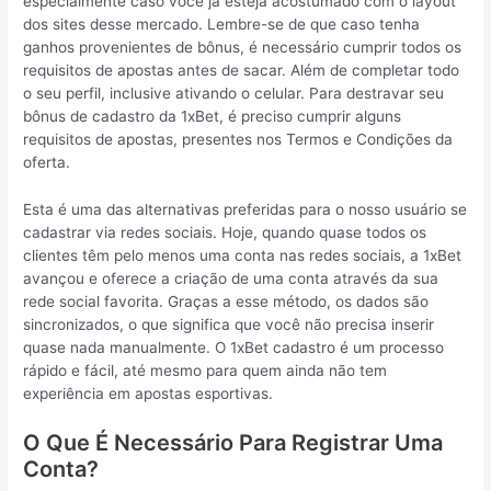
especialmente caso você já esteja acostumado com o layout
dos sites desse mercado. Lembre-se de que caso tenha
ganhos provenientes de bônus, é necessário cumprir todos os
requisitos de apostas antes de sacar. Além de completar todo
o seu perfil, inclusive ativando o celular. Para destravar seu
bônus de cadastro da 1xBet, é preciso cumprir alguns
requisitos de apostas, presentes nos Termos e Condições da
oferta.
Esta é uma das alternativas preferidas para o nosso usuário se
cadastrar via redes sociais. Hoje, quando quase todos os
clientes têm pelo menos uma conta nas redes sociais, a 1xBet
avançou e oferece a criação de uma conta através da sua
rede social favorita. Graças a esse método, os dados são
sincronizados, o que significa que você não precisa inserir
quase nada manualmente. O 1xBet cadastro é um processo
rápido e fácil, até mesmo para quem ainda não tem
experiência em apostas esportivas.
O Que É Necessário Para Registrar Uma
Conta?