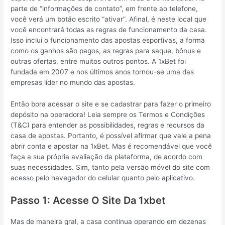
parte de “informações de contato”, em frente ao telefone,
você verá um botão escrito “ativar”. Afinal, é neste local que
você encontrará todas as regras de funcionamento da casa.
Isso inclui o funcionamento das apostas esportivas, a forma
como os ganhos são pagos, as regras para saque, bônus e
outras ofertas, entre muitos outros pontos. A 1xBet foi
fundada em 2007 e nos últimos anos tornou-se uma das
empresas líder no mundo das apostas.
Então bora acessar o site e se cadastrar para fazer o primeiro
depósito na operadora! Leia sempre os Termos e Condições
(T&C) para entender as possibilidades, regras e recursos da
casa de apostas. Portanto, é possível afirmar que vale a pena
abrir conta e apostar na 1xBet. Mas é recomendável que você
faça a sua própria avaliação da plataforma, de acordo com
suas necessidades. Sim, tanto pela versão móvel do site com
acesso pelo navegador do celular quanto pelo aplicativo.
Passo 1: Acesse O Site Da 1xbet
Mas de maneira gral, a casa continua operando em dezenas