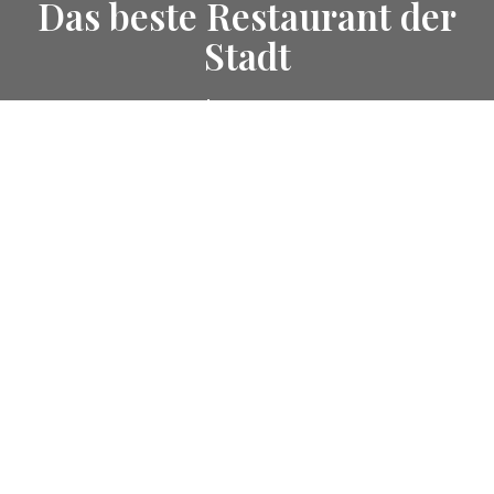
Das beste Restaurant der
Stadt
Pagode Restaurant
Unsere
beliebstesten Gerichte