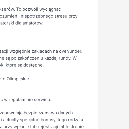
okserów. To pozwoli wyciągnąć
rozumień i niepotrzebnego stresu przy
atorski dla amatorów.
acji względnie zakładach na over/under.
ane są po zakończeniu każdej rundy. W
k, które są dostępne.
to Olimpijskie.
ć w regulaminie serwisu.
e zapewniają bezpieczeństwo danych
 actually specjalne bonusy, tego rodzaju
przy wpłacie lub rejestracji mhh stronie