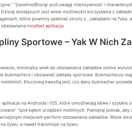
yjne.” “[newline]Biorąc pod uwagę intensywność i charakteryst
ić. Dzisiaj dostępnych jest wiele możliwości korzystania z zak
iach, które powinny spełniać strony z . zakładami na ?ske, al
s obstawiania
mostbet aplikacja
.
pliny Sportowe – Yak W Nich Z
 świecie, minimalny wiek do obstawiania zakładów online wynosi
ronie bukmachera i obstawiać zakłady sportowe. Bukmacherzy m
nieletnich. Kluczową kwestią jest, czy dany bukmacher posiad
likacje na Androida i iOS, które umożliwiają łatwe i szybkie o
lizowane” “pod kątem urządzeń mobilnych. Pamiętaj jednak, ab
ularniejszym miejscem perform obstawiania zakładów. Wiele str
 na żywo, a nawet transmisje na żywo.