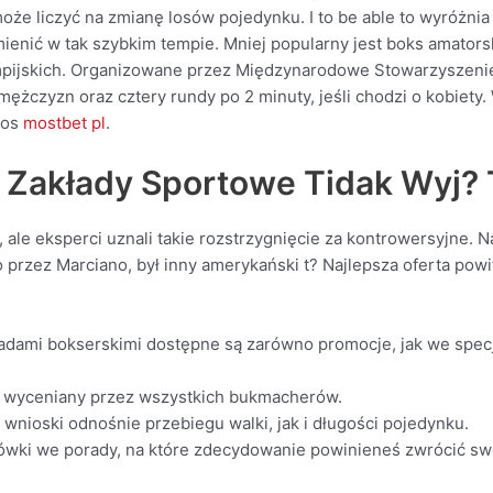
że liczyć na zmianę losów pojedynku. I to be able to wyróżnia
enić w tak szybkim tempie. Mniej popularny jest boks amatorsk
impijskich. Organizowane przez Międzynarodowe Stowarzyszeni
mężczyzn oraz cztery rundy po 2 minuty, jeśli chodzi o kobiety
ios
mostbet pl
.
 Zakłady Sportowe Tidak Wyj? 
 ale eksperci uznali takie rozstrzygnięcie za kontrowersyjne. 
go przez Marciano, był inny amerykański t? Najlepsza oferta po
ładami bokserskimi dostępne są zarówno promocje, jak we specj
ko wyceniany przez wszystkich bukmacherów.
nioski odnośnie przebiegu walki, jak i długości pojedynku.
wki we porady, na które zdecydowanie powinieneś zwrócić sw