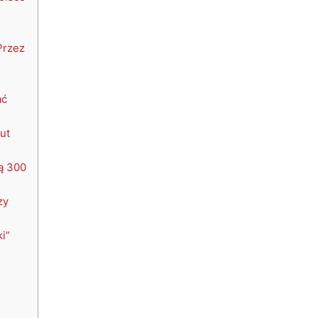
Przez
ać
ut
ą 300
zy
i”