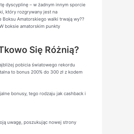
 tę dyscyplinę – w żadnym innym sporcie
i, który rozgrywany jest na
e Boksu Amatorskiego walki trwają wy??
. W boksie amatorskim punkty
Tkowo Się Różnią?
Najbliżej pobicia światowego rekordu
witalna to bonus 200% do 300 zł z kodem
alne bonusy, tego rodzaju jak cashback i
oją uwagę, poszukując nowej strony