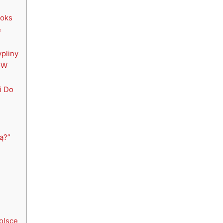
Boks
e
ypliny
 W
i Do
ą?”
olsce