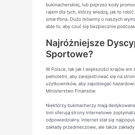
bukmacherskiej, lub poprzez kody promoc
rajem dla tych, którzy wiedzą, jak to rob
smartfona. Dużo mówimy o naszych wymagan
able to, aby czuć się bezpiecznie podcza
Najróżniejsze Dyscy
Sportowe?
W Polsce, tak jak t większości krajów em
pełnoletni, aby zarejestrować się na st
użytkowników, aby zapobiegać hazardowi 
Ministerstwo Finansów.
Niektórzy bukmacherzy mają dedykowane ap
Inni oferują strony internetowe zoptyma
odpowiedzialny. Internet stał się najpop
zakłady przedmeczowe, ale także zakłady