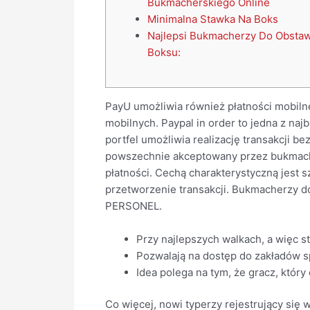
Bukmacherskiego Online
Minimalna Stawka Na Boks
Najlepsi Bukmacherzy Do Obstaw
Boksu:
PayU umożliwia również płatności mobiln
mobilnych. Paypal in order to jedna z naj
portfel umożliwia realizację transakcji b
powszechnie akceptowany przez bukmacher
płatności. Cechą charakterystyczną jest s
przetworzenie transakcji. Bukmacherzy d
PERSONEL.
Przy najlepszych walkach, a więc s
Pozwalają na dostęp do zakładów s
Idea polega na tym, że gracz, który
Co więcej, nowi typerzy rejestrujący się 