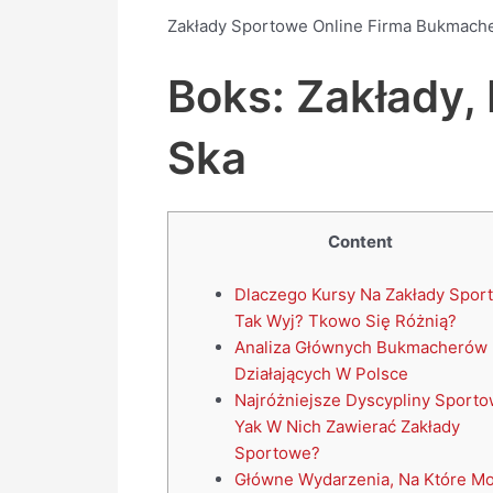
Zakłady Sportowe Online Firma Bukmache
Boks: Zakłady,
Ska
Content
Dlaczego Kursy Na Zakłady Spor
Tak Wyj? Tkowo Się Różnią?
Analiza Głównych Bukmacherów
Działających W Polsce
Najróżniejsze Dyscypliny Sporto
Yak W Nich Zawierać Zakłady
Sportowe?
Główne Wydarzenia, Na Które M