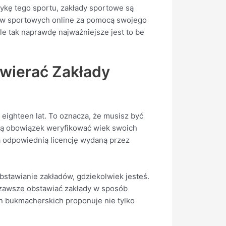
ykę tego sportu, zakłady sportowe są
ładów sportowych online za pomocą swojego
e tak naprawdę najważniejsze jest to be
awierać Zakłady
 eighteen lat. To oznacza, że musisz być
ają obowiązek weryfikować wiek swoich
a odpowiednią licencję wydaną przez
bstawianie zakładów, gdziekolwiek jesteś.
y zawsze obstawiać zakłady w sposób
on bukmacherskich proponuje nie tylko