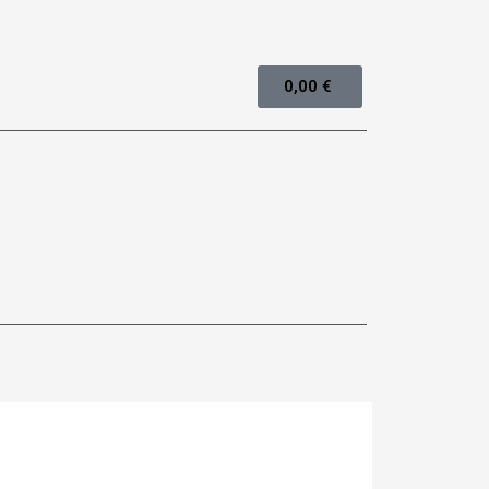
0,00
€