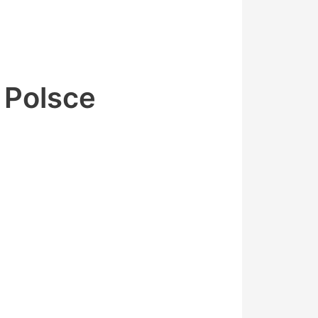
 Polsce