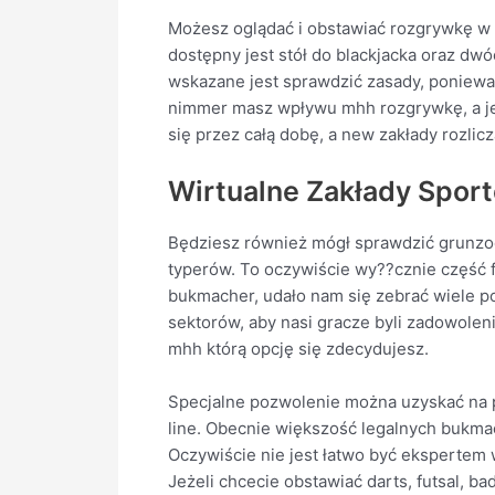
Możesz oglądać i obstawiać rozgrywkę w 
dostępny jest stół do blackjacka oraz dwó
wskazane jest sprawdzić zasady, ponieważ
nimmer masz wpływu mhh rozgrywkę, a je
się przez całą dobę, a new zakłady rozli
Wirtualne Zakłady Spor
Będziesz również mógł sprawdzić grunzo
typerów. To oczywiście wy??cznie część fu
bukmacher, udało nam się zebrać wiele po
sektorów, aby nasi gracze byli zadowolen
mhh którą opcję się zdecydujesz.
Specjalne pozwolenie można uzyskać na p
line. Obecnie większość legalnych bukmac
Oczywiście nie jest łatwo być ekspertem
Jeżeli chcecie obstawiać darts, futsal, b