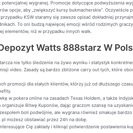
t potencjalnej wygranej. Promocje dotyczące podwyższenia wyg
w opcje, aby „zwiększyć kursy bukmacherskie”. Oczywiście po
przypadku KSW staramy się zawsze opisać dokładniej przynajmni
dnikach. To oni budzą najwięcej emocji wśród rodzimych graczy,
j elementów, niż w przypadku innych walk.
 Depozyt Watts 888starz W Pol
rcza nie tylko śledzenie na żywo wyniku i statystyk konkretne
misji video. Zasady są bardzo zbliżone carry out tych, które ob
ch promocji dla stałych klientów, którzy już od dłuższego czasu
efity.
wkę w pokera online na zasadach Texas Holdem, a także Indyjs
 organizuje Bitwę Kuponów, dając graczom szansę na uzyskan
zespołem boli podwójnie, ale wygrana również smakuje bardzo
. pl możesz obstawiać przez 24h na dobę.
interesujące Cię zakłady i kliknąć potwierdzenie postawienia k