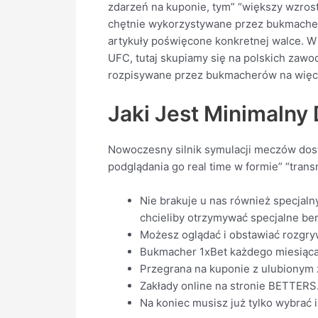
zdarzeń na kuponie, tym” “większy wzros
chętnie wykorzystywane przez bukmacheró
artykuły poświęcone konkretnej walce. W 
UFC, tutaj skupiamy się na polskich zawo
rozpisywane przez bukmacherów na więce
Jaki Jest Minimalny
Nowoczesny silnik symulacji meczów dosta
podglądania go real time w formie” “trans
Nie brakuje u nas również specjalny
chcieliby otrzymywać specjalne ben
Możesz oglądać i obstawiać rozgry
Bukmacher 1xBet każdego miesiąca
Przegrana na kuponie z ulubionym 
Zakłady online na stronie BETTERS
Na koniec musisz już tylko wybrać 