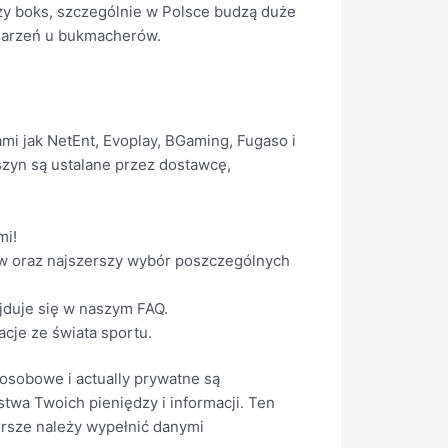
zy boks, szczególnie w Polsce budzą duże
ydarzeń u bukmacherów.
mi jak NetEnt, Evoplay, BGaming, Fugaso i
szyn są ustalane przez dostawcę,
mi!
w oraz najszerszy wybór poszczególnych
jduje się w naszym FAQ.
cje ze świata sportu.
osobowe i actually prywatne są
twa Twoich pieniędzy i informacji. Ten
ersze należy wypełnić danymi