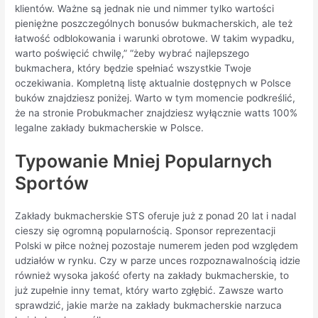
klientów. Ważne są jednak nie und nimmer tylko wartości
pieniężne poszczególnych bonusów bukmacherskich, ale też
łatwość odblokowania i warunki obrotowe. W takim wypadku,
warto poświęcić chwilę,” “żeby wybrać najlepszego
bukmachera, który będzie spełniać wszystkie Twoje
oczekiwania. Kompletną listę aktualnie dostępnych w Polsce
buków znajdziesz poniżej. Warto w tym momencie podkreślić,
że na stronie Probukmacher znajdziesz wyłącznie watts 100%
legalne zakłady bukmacherskie w Polsce.
Typowanie Mniej Popularnych
Sportów
Zakłady bukmacherskie STS oferuje już z ponad 20 lat i nadal
cieszy się ogromną popularnością. Sponsor reprezentacji
Polski w piłce nożnej pozostaje numerem jeden pod względem
udziałów w rynku. Czy w parze unces rozpoznawalnością idzie
również wysoka jakość oferty na zakłady bukmacherskie, to
już zupełnie inny temat, który warto zgłębić. Zawsze warto
sprawdzić, jakie marże na zakłady bukmacherskie narzuca