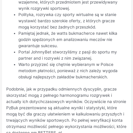
wzajemne, których przedmiotem jest przewidywany
wynik rozgrywki sportowej.
Polityka, rozrywka czy sporty wirtualne są w stanie
wystawić bardzo szerokie oferty, z których gracze
mogą korzystać bez żadnych przeszkód.
Pamiętaj jednak, że watts bukmacherce nawet kilka
godzin spędzonych em analizowaniu meczów nie
gwarantuje sukcesu.
Portal JohnnyBet stworzyliśmy z pasji do sportu my
partner and i rozrywki z nim związanej.
Warto przyjrzeć się chętnie wybieranym w Polsce
metodom płatności, ponieważ z nich zależy wygoda
obsługi najlepszych zakładów bukmacherskich.
Podobnie, jak w przypadku odmiennych dyscyplin, gracze
skorzystać mogą z pełnego harmonogramu rozgrywek i
actually ich dotychczasowych wyników. Oczywiście na stronie
PzBuk prezentowane są aktualne wyniki i statystyki, które
mogą być dla graczy ułatwieniem w kalkulowaniu przyszłych i
trwających wyników sportowych. Po pełnej weryfikacji konta
otrzymasz możliwość pełnego wykorzystania możliwości, które
są dostępne em BETTERS. pl.