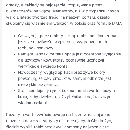
graczy, a zakłady są najczęściej rozpisywane przez
bukmacherów na więcej elementów, niż w przypadku innych
walk. Dlatego tworząc treści na naszym portalu, często
skupiamy się właśnie em walkach w boksie oraz formule MMA.
Co więcej, gracz mhh tym etapie nie und nimmer ma
jeszcze możliwości wypłacania wygranych mhh
rachunek bankowy.
Pamiętaj jednak, że taka opcja jest dostępna wyłącznie
dla użytkowników, którzy poprawnie ukończyli
weryfikację swojego konta.
Nowoczesny wygląd aplikacji oraz żywe kolory
powodują, że cały produkt w samym odbiorze jest
niezwykle przyjemny.
Stale sondujemy rynek bukmacherski watts naszym
kraju, żeby dzielić się z Czytelnikami najświeższymi
wiadomościami.
Poza tym warto zwrócić uwagę na to, że w naszej apce
możesz sprawdzać statystyki interesujących Cię drużyn,
śledzić wyniki, robić przelewy i company najważniejsze