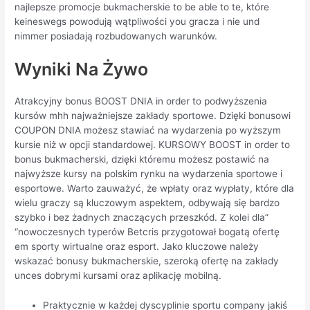
najlepsze promocje bukmacherskie to be able to te, które
keineswegs powodują wątpliwości you gracza i nie und
nimmer posiadają rozbudowanych warunków.
Wyniki Na Żywo
Atrakcyjny bonus BOOST DNIA in order to podwyższenia
kursów mhh najważniejsze zakłady sportowe. Dzięki bonusowi
COUPON DNIA możesz stawiać na wydarzenia po wyższym
kursie niż w opcji standardowej. KURSOWY BOOST in order to
bonus bukmacherski, dzięki któremu możesz postawić na
najwyższe kursy na polskim rynku na wydarzenia sportowe i
esportowe. Warto zauważyć, że wpłaty oraz wypłaty, które dla
wielu graczy są kluczowym aspektem, odbywają się bardzo
szybko i bez żadnych znaczących przeszkód. Z kolei dla”
“nowoczesnych typerów Betcris przygotował bogatą ofertę
em sporty wirtualne oraz esport. Jako kluczowe należy
wskazać bonusy bukmacherskie, szeroką ofertę na zakłady
unces dobrymi kursami oraz aplikację mobilną.
Praktycznie w każdej dyscyplinie sportu company jakiś