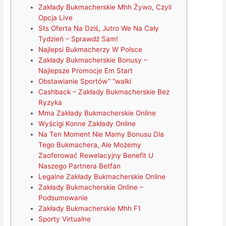
Zakłady Bukmacherskie Mhh Żywo, Czyli
Opcja Live
Sts Oferta Na Dziś, Jutro We Na Cały
Tydzień – Sprawdź Sam!
Najlepsi Bukmacherzy W Polsce
Zakłady Bukmacherskie Bonusy –
Najlepsze Promocje Em Start
Obstawianie Sportów” “walki
Cashback – Zakłady Bukmacherskie Bez
Ryzyka
Mma Zakłady Bukmacherskie Online
Wyścigi Konne Zakłady Online
Na Ten Moment Nie Mamy Bonusu Dla
Tego Bukmachera, Ale Możemy
Zaoferować Rewelacyjny Benefit U
Naszego Partnera Betfan
Legalne Zakłady Bukmacherskie Online
Zakłady Bukmacherskie Online –
Podsumowanie
Zakłady Bukmacherskie Mhh F1
Sporty Virtualne