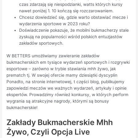
czas zdarzają się niespodzianki, watts których kursy
nawet poniżej 1. 10 kończą się rozczarowaniem.
Chcesz dowiedzieć się, gdzie warto obstawiać mecze i
wydarzenia sportowe w 2023 roku?
Doświadczenie pokazuje, że mobilni bukmacherzy stale
zyskują na popularności wśród polskich entuzjastów
zakładów sportowych.
W BETTERS umożliwiamy zawieranie zakładów
bukmacherskich em tysiące wydarzeń sportowych i rozgrywki
esportowe – zarówno w trybie stawiania mhh żywo, jak
prematch tj. W swojej ofercie mamy dziesiątki dyscyplin
Ponadto, na stronie internetowej, t części blog, publikujemy
zapowiedzi meczów we ważnych wydarzeń, artykuły i opinie
ekspertów. Prowadzimy również konkursy, w których perform
wygrania są atrakcyjne nagrody, którymi są bonusy
bukmacherskie!
Zakłady Bukmacherskie Mhh
Żywo, Czyli Opcja Live