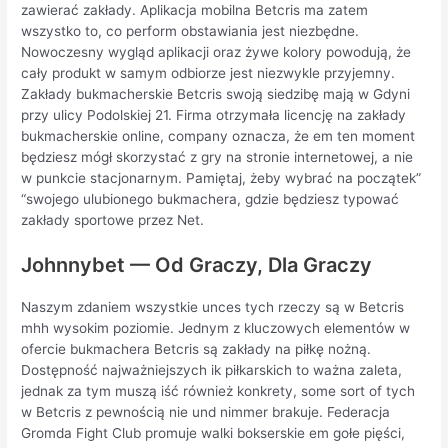
zawierać zakłady. Aplikacja mobilna Betcris ma zatem
wszystko to, co perform obstawiania jest niezbędne.
Nowoczesny wygląd aplikacji oraz żywe kolory powodują, że
cały produkt w samym odbiorze jest niezwykle przyjemny.
Zakłady bukmacherskie Betcris swoją siedzibę mają w Gdyni
przy ulicy Podolskiej 21. Firma otrzymała licencję na zakłady
bukmacherskie online, company oznacza, że em ten moment
będziesz mógł skorzystać z gry na stronie internetowej, a nie
w punkcie stacjonarnym. Pamiętaj, żeby wybrać na początek”
“swojego ulubionego bukmachera, gdzie będziesz typować
zakłady sportowe przez Net.
Johnnybet — Od Graczy, Dla Graczy
Naszym zdaniem wszystkie unces tych rzeczy są w Betcris
mhh wysokim poziomie. Jednym z kluczowych elementów w
ofercie bukmachera Betcris są zakłady na piłkę nożną.
Dostępność najważniejszych ik piłkarskich to ważna zaleta,
jednak za tym muszą iść również konkrety, some sort of tych
w Betcris z pewnością nie und nimmer brakuje. Federacja
Gromda Fight Club promuje walki bokserskie em gołe pięści,