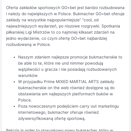
Oferta zakładów sportowych GO+bet jest bardzo rozbudowana
i należy do największych w Polsce. Bukmacher GO+bet oferuje
zakłady na wszystkie najpopularniejsze” “cool, od
najważniejszych wydarzeń, po niszowe rozgrywki. Spotkania
piłkarskiej Ligi Mistrzów to co najmniej kilkaset zdarzeń na
jedno wydarzenie, co czyni ofertę GO+bet najbardziej
rozbudowaną w Polsce.
Naszym zdaniem najlepsze promocje bukmacherskie to
be able to te, które nie und nimmer powodują
wątpliwości u gracza i nie posiadają rozbudowanych
warunków.
W przypadku Prime MIXED MARTIAL ARTS zakłady
bukmacherskie on the web również dostępne są do
obstawiania em najlepszych platformach buków w
Polsce.
Poza nowoczesnym podejściem carry out marketingu
internetowego, bukmacher oferuje również
zdywersyfikowaną ofertę sportową.
Betcris in order to stosunkowo nowy bukmacher, który w