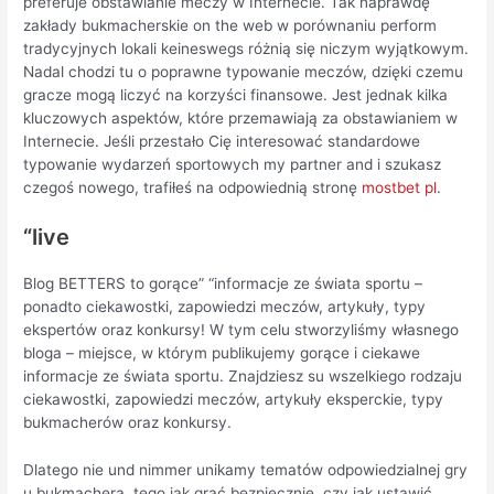
preferuje obstawianie meczy w Internecie. Tak naprawdę
zakłady bukmacherskie on the web w porównaniu perform
tradycyjnych lokali keineswegs różnią się niczym wyjątkowym.
Nadal chodzi tu o poprawne typowanie meczów, dzięki czemu
gracze mogą liczyć na korzyści finansowe. Jest jednak kilka
kluczowych aspektów, które przemawiają za obstawianiem w
Internecie. Jeśli przestało Cię interesować standardowe
typowanie wydarzeń sportowych my partner and i szukasz
czegoś nowego, trafiłeś na odpowiednią stronę
mostbet pl
.
“live
Blog BETTERS to gorące” “informacje ze świata sportu –
ponadto ciekawostki, zapowiedzi meczów, artykuły, typy
ekspertów oraz konkursy! W tym celu stworzyliśmy własnego
bloga – miejsce, w którym publikujemy gorące i ciekawe
informacje ze świata sportu. Znajdziesz su wszelkiego rodzaju
ciekawostki, zapowiedzi meczów, artykuły eksperckie, typy
bukmacherów oraz konkursy.
Dlatego nie und nimmer unikamy tematów odpowiedzialnej gry
u bukmachera, tego jak grać bezpiecznie, czy jak ustawić