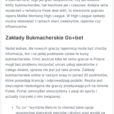
limity bukmacherskie, tak kwotowe jak i czasowe. Kolejna seria
wydarzeń u tematyce freak deal with, to stworzone poprzez
rapera Malika Montanę High League. W High League zakłady
można obstawiać t ramach starć celebrytów, raperów czy
influencerów.
Zakłady Bukmacherskie Go+bet
Nadal jednak, dla nowych graczy tajemnicą może być choćby
informacja, kto i na jakiej podstawie ustala te kursy
bukmacherskie. Choć jeszcze kilka lat temu gracze w Polsce
mogli bez problemu korzystać unces usług operatorów z
całego świata, sprawa nie jest już taka prosta. Zakłady
bukmacherskie online w naszym kraju to ponad 20 podmiotów,
które posiadają licencję i odprowadzają podatki. Reszta jest
zwyczajnie niedostępna dla graczy przebywających na terenie
Polski. Portal JohnnyBet stworzyliśmy z pasji do sportu i
actually rozrywki z nim związanej.
To, co” “wyróżnia Betcris to również takie opcje
grunzochse statystyki meczów i drużyn oraz wyniki na