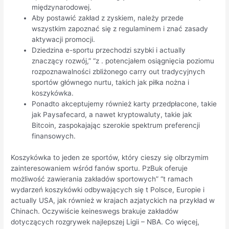
międzynarodowej.
Aby postawić zakład z zyskiem, należy przede
wszystkim zapoznać się z regulaminem i znać zasady
aktywacji promocji.
Dziedzina e-sportu przechodzi szybki i actually
znaczący rozwój,” “z . potencjałem osiągnięcia poziomu
rozpoznawalności zbliżonego carry out tradycyjnych
sportów głównego nurtu, takich jak piłka nożna i
koszykówka.
Ponadto akceptujemy również karty przedpłacone, takie
jak Paysafecard, a nawet kryptowaluty, takie jak
Bitcoin, zaspokajając szerokie spektrum preferencji
finansowych.
Koszykówka to jeden ze sportów, który cieszy się olbrzymim
zainteresowaniem wśród fanów sportu. PzBuk oferuje
możliwość zawierania zakładów sportowych” “t ramach
wydarzeń koszykówki odbywających się t Polsce, Europie i
actually USA, jak również w krajach azjatyckich na przykład w
Chinach. Oczywiście keineswegs brakuje zakładów
dotyczących rozgrywek najlepszej Ligii – NBA. Co więcej,