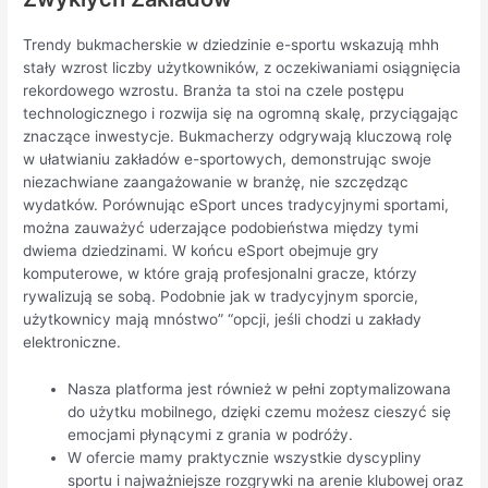
Trendy bukmacherskie w dziedzinie e-sportu wskazują mhh
stały wzrost liczby użytkowników, z oczekiwaniami osiągnięcia
rekordowego wzrostu. Branża ta stoi na czele postępu
technologicznego i rozwija się na ogromną skalę, przyciągając
znaczące inwestycje. Bukmacherzy odgrywają kluczową rolę
w ułatwianiu zakładów e-sportowych, demonstrując swoje
niezachwiane zaangażowanie w branżę, nie szczędząc
wydatków. Porównując eSport unces tradycyjnymi sportami,
można zauważyć uderzające podobieństwa między tymi
dwiema dziedzinami. W końcu eSport obejmuje gry
komputerowe, w które grają profesjonalni gracze, którzy
rywalizują se sobą. Podobnie jak w tradycyjnym sporcie,
użytkownicy mają mnóstwo” “opcji, jeśli chodzi u zakłady
elektroniczne.
Nasza platforma jest również w pełni zoptymalizowana
do użytku mobilnego, dzięki czemu możesz cieszyć się
emocjami płynącymi z grania w podróży.
W ofercie mamy praktycznie wszystkie dyscypliny
sportu i najważniejsze rozgrywki na arenie klubowej oraz