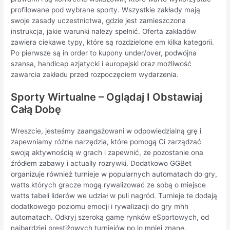
profilowane pod wybrane sporty. Wszystkie zakłady mają
swoje zasady uczestnictwa, gdzie jest zamieszczona
instrukcja, jakie warunki należy spełnić. Oferta zakładów
zawiera ciekawe typy, które są rozdzielone em kilka kategorii.
Po pierwsze są in order to kupony under/over, podwójna
szansa, handicap azjatycki i europejski oraz możliwość
zawarcia zakładu przed rozpoczęciem wydarzenia.
Sporty Wirtualne – Oglądaj I Obstawiaj
Całą Dobę
Wreszcie, jesteśmy zaangażowani w odpowiedzialną grę i
zapewniamy różne narzędzia, które pomogą Ci zarządzać
swoją aktywnością w grach i zapewnić, że pozostanie ona
źródłem zabawy i actually rozrywki. Dodatkowo GGBet
organizuje również turnieje w popularnych automatach do gry,
watts których gracze mogą rywalizować ze sobą o miejsce
watts tabeli liderów we udział w puli nagród. Turnieje te dodają
dodatkowego poziomu emocji i rywalizacji do gry mhh
automatach. Odkryj szeroką gamę rynków eSportowych, od
najbardziej prestiżowych turniejów po lo mniej znane.