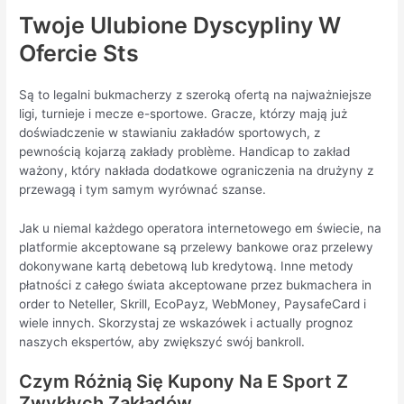
Twoje Ulubione Dyscypliny W
Ofercie Sts
Są to legalni bukmacherzy z szeroką ofertą na najważniejsze
ligi, turnieje i mecze e-sportowe. Gracze, którzy mają już
doświadczenie w stawianiu zakładów sportowych, z
pewnością kojarzą zakłady problème. Handicap to zakład
ważony, który nakłada dodatkowe ograniczenia na drużyny z
przewagą i tym samym wyrównać szanse.
Jak u niemal każdego operatora internetowego em świecie, na
platformie akceptowane są przelewy bankowe oraz przelewy
dokonywane kartą debetową lub kredytową. Inne metody
płatności z całego świata akceptowane przez bukmachera in
order to Neteller, Skrill, EcoPayz, WebMoney, PaysafeCard i
wiele innych. Skorzystaj ze wskazówek i actually prognoz
naszych ekspertów, aby zwiększyć swój bankroll.
Czym Różnią Się Kupony Na E Sport Z
Zwykłych Zakładów