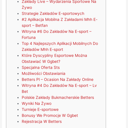
Zakłady Live – Wydarzenia Sportowe Na
Żywo
Strategie Zakładów E-sportowych
#2 Aplikacja Mobilna Z Zakładami Mhh E-
sport – Betfan
Witryna #6 Do Zakładów Na E-sport –
Fortuna
Top 4 Najlepszych Aplikacji Mobilnych Do
Zakładów Mhh E-sport
Które Dyscypliny Esportowe Można
Obstawiać W Ggbet?
Specjalna Oferta Sts
Możliwości Obstawiania
Betters Pl – Ocasion Na Zakłady Online
Witryna #4 Do Zakładów Na E-sport – Lv
Bet
Polskie Zakłady Bukmacherskie Betters
Wyniki Na Żywo
Turnieje E-sportowe
Bonusy We Promocje W Ggbet
Rejestracja W Betters