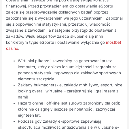
obstawiania i zawsze brania pod uwagę swojej kondycji
finansowej. Przed przystąpieniem do obstawiania eSportu
zaleca się przeprowadzenie dokładnych badań poprzez
zapoznanie się z wydarzeniem we jego uczestnikami. Zapoznaj
się z odpowiednimi statystykami, przestudiuj wiadomości
związane z zawodami, a następnie przystąp do obstawiania
zakładów. Wielu ekspertów zaleca skupienie się mhh
konkretnym typie eSportu i obstawianie wyłącznie go
mostbet
casino
.
Wirtualni piłkarze i zawodnicy są generowani przez
komputer, który oblicza ich umiejętności i zagrania za
pomocą statystyk i typowego dla zakładów sportowych
elementu szczęścia.
Zakłady bukmacherskie, zakłady mhh żywo, esport, nice
looking overall wirtualne – zarejestruj się i graj razem z
nami!
Hazard online i off-line jest surowo zabroniony dla osób,
które nie osiągnęły jeszcze pełnoletności, zazwyczaj
eighteen lat.
Podczas gdy zakłady e-sportowe zapewniają
ekscytującą możliwość angażowania się w ulubione e-