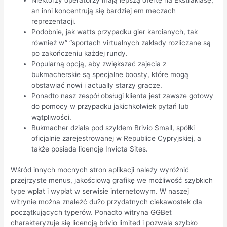
an inni koncentrują się bardziej em meczach
reprezentacji.
Podobnie, jak watts przypadku gier karcianych, tak
również w” “sportach virtualnych zakłady rozliczane są
po zakończeniu każdej rundy.
Popularną opcją, aby zwiększać zajecia z
bukmacherskie są specjalne boosty, które mogą
obstawiać nowi i actually starzy gracze.
Ponadto nasz zespół obsługi klienta jest zawsze gotowy
do pomocy w przypadku jakichkolwiek pytań lub
wątpliwości.
Bukmacher działa pod szyldem Brivio Small, spółki
oficjalnie zarejestrowanej w Republice Cypryjskiej, a
także posiada licencję Invicta Sites.
Wśród innych mocnych stron aplikacji należy wyróżnić
przejrzyste menus, jakościową grafikę we możliwość szybkich
type wpłat i wypłat w serwisie internetowym. W naszej
witrynie można znaleźć du?o przydatnych ciekawostek dla
początkujących typerów. Ponadto witryna GGBet
charakteryzuje się licencją brivio limited i pozwala szybko