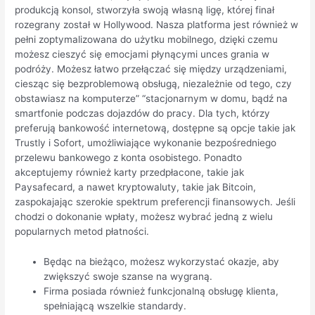
produkcją konsol, stworzyła swoją własną ligę, której finał
rozegrany został w Hollywood. Nasza platforma jest również w
pełni zoptymalizowana do użytku mobilnego, dzięki czemu
możesz cieszyć się emocjami płynącymi unces grania w
podróży. Możesz łatwo przełączać się między urządzeniami,
ciesząc się bezproblemową obsługą, niezależnie od tego, czy
obstawiasz na komputerze” “stacjonarnym w domu, bądź na
smartfonie podczas dojazdów do pracy. Dla tych, którzy
preferują bankowość internetową, dostępne są opcje takie jak
Trustly i Sofort, umożliwiające wykonanie bezpośredniego
przelewu bankowego z konta osobistego. Ponadto
akceptujemy również karty przedpłacone, takie jak
Paysafecard, a nawet kryptowaluty, takie jak Bitcoin,
zaspokajając szerokie spektrum preferencji finansowych. Jeśli
chodzi o dokonanie wpłaty, możesz wybrać jedną z wielu
popularnych metod płatności.
Będąc na bieżąco, możesz wykorzystać okazje, aby
zwiększyć swoje szanse na wygraną.
Firma posiada również funkcjonalną obsługę klienta,
spełniającą wszelkie standardy.