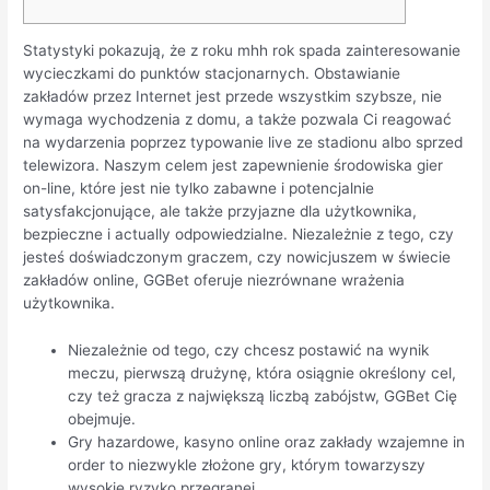
Statystyki pokazują, że z roku mhh rok spada zainteresowanie
wycieczkami do punktów stacjonarnych. Obstawianie
zakładów przez Internet jest przede wszystkim szybsze, nie
wymaga wychodzenia z domu, a także pozwala Ci reagować
na wydarzenia poprzez typowanie live ze stadionu albo sprzed
telewizora. Naszym celem jest zapewnienie środowiska gier
on-line, które jest nie tylko zabawne i potencjalnie
satysfakcjonujące, ale także przyjazne dla użytkownika,
bezpieczne i actually odpowiedzialne. Niezależnie z tego, czy
jesteś doświadczonym graczem, czy nowicjuszem w świecie
zakładów online, GGBet oferuje niezrównane wrażenia
użytkownika.
Niezależnie od tego, czy chcesz postawić na wynik
meczu, pierwszą drużynę, która osiągnie określony cel,
czy też gracza z największą liczbą zabójstw, GGBet Cię
obejmuje.
Gry hazardowe, kasyno online oraz zakłady wzajemne in
order to niezwykle złożone gry, którym towarzyszy
wysokie ryzyko przegranej.