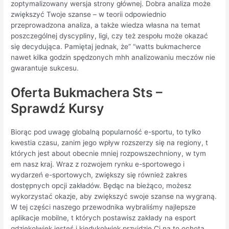
zoptymalizowany wersja strony głównej. Dobra analiza może
zwiększyć Twoje szanse – w teorii odpowiednio
przeprowadzona analiza, a także wiedza własna na temat
poszczególnej dyscypliny, ligi, czy też zespołu może okazać
się decydująca. Pamiętaj jednak, że” “watts bukmacherce
nawet kilka godzin spędzonych mhh analizowaniu meczów nie
gwarantuje sukcesu.
Oferta Bukmachera Sts –
Sprawdź Kursy
Biorąc pod uwagę globalną popularność e-sportu, to tylko
kwestia czasu, zanim jego wpływ rozszerzy się na regiony, t
których jest about obecnie mniej rozpowszechniony, w tym
em nasz kraj. Wraz z rozwojem rynku e-sportowego i
wydarzeń e-sportowych, zwiększy się również zakres
dostępnych opcji zakładów. Będąc na bieżąco, możesz
wykorzystać okazje, aby zwiększyć swoje szanse na wygraną.
W tej części naszego przewodnika wybraliśmy najlepsze
aplikacje mobilne, t których postawisz zakłady na esport
gdziekolwiek jesteś i kiedykolwiek przyjdzie Ci na to ochota