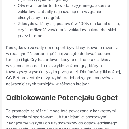
Otwiera in order to drzwi do przyjemnego aspektu
zakładów i actually daje szansę em wygranie
ekscytujących nagród.
Zdecydowaliśmy się postawić w 100% em kanał online,
czyli możliwość zawierania zakładów bukmacherskich
przez Internet.
Początkowo zakłady em e-sport były klasyfikowane razem z
wirtualnymi” “sportami, później zaczęto dodawać osobne
turnieje i ligi. Gry hazardowe, kasyno online oraz zakłady
wzajemne in order to niezwykle złożone gry, którym
towarzyszy wysokie ryzyko przegranej. Dla fanów piłki nożnej,
GG Bet prezentuje duży wybór nadchodzących meczów z
najważniejszych turniejów w różnych krajach.
Odblokowanie Potencjału Ggbet
Te promocje są różne i mogą być powiązane z konkretnymi
wydarzeniami sportowymi lub turniejami e-sportowymi.
Zachęcamy wszystkich użytkowników do odpowiedzialnego