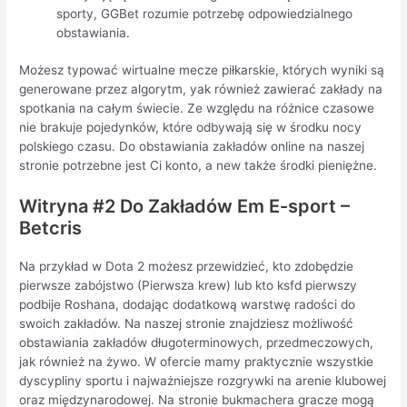
sporty, GGBet rozumie potrzebę odpowiedzialnego
obstawiania.
Możesz typować wirtualne mecze piłkarskie, których wyniki są
generowane przez algorytm, yak również zawierać zakłady na
spotkania na całym świecie. Ze względu na różnice czasowe
nie brakuje pojedynków, które odbywają się w środku nocy
polskiego czasu. Do obstawiania zakładów online na naszej
stronie potrzebne jest Ci konto, a new także środki pieniężne.
Witryna #2 Do Zakładów Em E-sport –
Betcris
Na przykład w Dota 2 możesz przewidzieć, kto zdobędzie
pierwsze zabójstwo (Pierwsza krew) lub kto ksfd pierwszy
podbije Roshana, dodając dodatkową warstwę radości do
swoich zakładów. Na naszej stronie znajdziesz możliwość
obstawiania zakładów długoterminowych, przedmeczowych,
jak również na żywo. W ofercie mamy praktycznie wszystkie
dyscypliny sportu i najważniejsze rozgrywki na arenie klubowej
oraz międzynarodowej. Na stronie bukmachera gracze mogą