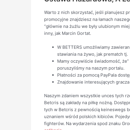
Warto z nich skorzystać, jeśli planujes
promocyjne znajdziesz na łamach naszeg
“głównie na żużlu we były ulubionym miej
inny, jak Marcin Gortat.
W BETTERS umożliwiamy zawieranie
stawiania na żywo, jak prematch tj.
Mamy oczywiście świadomość, że” “
poruszyliśmy na naszym portalu.
Płatności za pomocą PayPala dostę
Znajdowanie interesujących gracza 
Naszym zdaniem wszystkie unces tych rz
Betcris są zakłady na piłkę nożną. Dostęp
tych w Betcris z pewnością keineswegs br
uznaniem wśród polskich kibiców. Pojedy
fighterów. Na wydarzenia spod znaku Gr