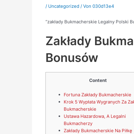
/
Uncategorized
/ Von
030d13e4
“zakłady Bukmacherskie Legalny Polski 
Zakłady Bukma
Bonusów
Content
Fortuna Zakłady Bukmacherskie
Krok 5 Wypłata Wygranych Za Za
Bukmacherskie
Ustawa Hazardowa, A Legalni
Bukmacherzy
Zakłady Bukmacherskie Na Piłkę