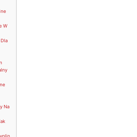
ine
ie W
 Dla
n
alny
ine
ly Na
Tak
yplin