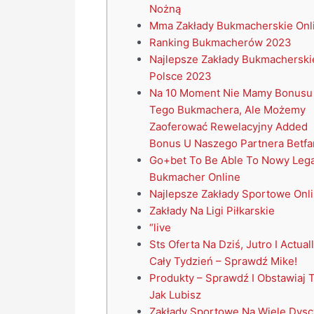
Nożną
Mma Zakłady Bukmacherskie Onl
Ranking Bukmacherów 2023
Najlepsze Zakłady Bukmachersk
Polsce 2023
Na 10 Moment Nie Mamy Bonusu
Tego Bukmachera, Ale Możemy
Zaoferować Rewelacyjny Added
Bonus U Naszego Partnera Betfa
Go+bet To Be Able To Nowy Leg
Bukmacher Online
Najlepsze Zakłady Sportowe Onl
Zakłady Na Ligi Piłkarskie
“live
Sts Oferta Na Dziś, Jutro I Actual
Cały Tydzień – Sprawdź Mike!
Produkty – Sprawdź I Obstawiaj 
Jak Lubisz
Zakłady Sportowe Na Wiele Dysc