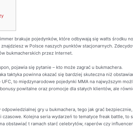
zy
immer brakuje pojedynków, które odbywają się watts środku n
e znajdziesz w Polsce naszych punktów stacjonarnych. Zdecydo
dów bukmacherskich przez Internet.
pon, pojawia się pytanie – kto może zagrać u bukmachera.
ka taktyka powinna okazać się bardziej skuteczna niż obstawi
gale UFC, to międzynarodowe pojedynki MMA na najwyższym moż
 bonusy powitalne oraz promocje dla stałych klientów, ale równi
odpowiedzialnej gry u bukmachera, tego jak grać bezpiecznie, 
 czasowe. Kolejna seria wydarzeń to tematyce freak battle, to
a obstawiać t ramach starć celebrytów, raperów czy influence