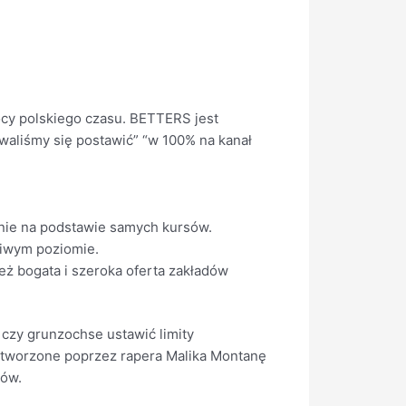
ocy polskiego czasu. BETTERS jest
waliśmy się postawić” “w 100% na kanał
anie na podstawie samych kursów.
liwym poziomie.
eż bogata i szeroka oferta zakładów
czy grunzochse ustawić limity
 stworzone poprzez rapera Malika Montanę
rów.