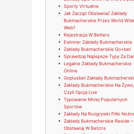
Sporty Virtualne
Jak Zacząć Obstawiać Zakłady
Bukmacherskie Przez World Wid
Web?
Rejestracja W Betters
Ewinner Zakłady Bukmacherskie
Zakłady Bukmacherskie Go+bet
Sprawdzaj Najlepsze Typy Za Da
Legalne Zakłady Bukmacherskie
Online
Goplusbet Zakłady Bukmachersk
Zakłady Bukmacherskie Na Żywo
Czyli Opcja Live
Typowanie Mniej Popularnych
Sportów
Zakłady Na Rozgrywki Piłki Nożn
Zakłady Bukmacherskie Reside –
Obstawiaj W Betcris