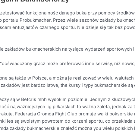
z przetestować funkcjonalność danego buka przy pomocy środkó
o portalu Probukmacher. Przez wiele sezonów zakłady bukmach
scem entuzjastów czarnego sportu. Nie dzieje się tak bez pow
 zakładów bukmacherskich na tysiące wydarzeń sportowych i 
doświadczony gracz może preferować inne serwisy, niż nowicju
pne są także w Polsce, a można je realizować w wielu walutach
zakładów jest bardzo łatwe, the kursy i typy bukmacherskie są
eczy są w Betcris mhh wysokim poziomie. Jednym z kluczowy
ność najważniejszych lig piłkarskich to ważna zaleta, jednak za
akuje. Federacja Gromda Fight Club promuje walki bokserskie n
nki les są swoistym powrotem do korzeni sportu, co przekłada 
omda zakłady bukmacherskie znaleźć można you wielu polskic