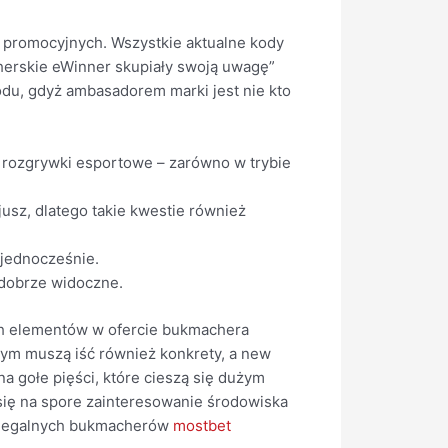
w promocyjnych. Wszystkie aktualne kody
erskie eWinner skupiały swoją uwagę”
odu, gdyż ambasadorem marki jest nie kto
rozgrywki esportowe – zarówno w trybie
sz, dlatego takie kwestie również
 jednocześnie.
 dobrze widoczne.
ch elementów w ofercie bukmachera
 tym muszą iść również konkrety, a new
a gołe pięści, które cieszą się dużym
się na spore zainteresowanie środowiska
h legalnych bukmacherów
mostbet