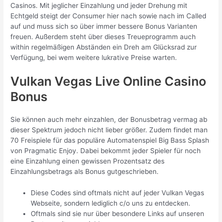
Casinos. Mit jeglicher Einzahlung und jeder Drehung mit
Echtgeld steigt der Consumer hier nach sowie nach im Called
auf und muss sich so über immer bessere Bonus Varianten
freuen. Außerdem steht über dieses Treueprogramm auch
within regelmäßigen Abständen ein Dreh am Glücksrad zur
Verfügung, bei wem weitere lukrative Preise warten.
Vulkan Vegas Live Online Casino
Bonus
Sie können auch mehr einzahlen, der Bonusbetrag vermag ab
dieser Spektrum jedoch nicht lieber größer. Zudem findet man
70 Freispiele für das populäre Automatenspiel Big Bass Splash
von Pragmatic Enjoy. Dabei bekommt jeder Spieler für noch
eine Einzahlung einen gewissen Prozentsatz des
Einzahlungsbetrags als Bonus gutgeschrieben.
Diese Codes sind oftmals nicht auf jeder Vulkan Vegas
Webseite, sondern lediglich c/o uns zu entdecken.
Oftmals sind sie nur über besondere Links auf unseren