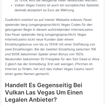
zu 1510€ wird die Neugierde vieler Neukunden wecken.
Vulkan Vegas Casino ist auch ein europäisches Spielziel,
deshalb akzeptiert es Euro als Währung.
Zusätzlich existiert es auf meiner Webseite exklusiv Feuer
speiender berg (umgangssprachlich) Vegas Codes für den
gelungenen Begin in diesem aufstrebenden Internetcasino.
Das Feuer speiender berg (umgangssprachlich) Vegas
Internetcasino lockt neue Kunden über einem
Einzahlungsbonus von bis zu 1510€ mit einer Staffelung von
zwei Einzahlungen. Bei der zweiten Einzahlung zwischen 15€
und 500€ bekommen Spieler einen Bonus von 150%.
Neukunden bekommen 50 Freispiele für den Slot Dead or Alive
2 gleich bei der Anmeldung. Erst seit wenigen J?hrchen im
Internet zu finden, hat sich das Vulkan Vegas Casino rasch
einen guten Namen gemacht.
Handelt Es Gegenseitig Bei
Vulkan Las Vegas Um Einen
Legalen Anbieter?