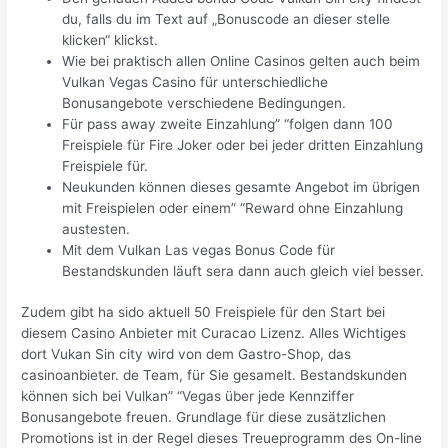
du, falls du im Text auf „Bonuscode an dieser stelle
klicken“ klickst.
Wie bei praktisch allen Online Casinos gelten auch beim
Vulkan Vegas Casino für unterschiedliche
Bonusangebote verschiedene Bedingungen.
Für pass away zweite Einzahlung” “folgen dann 100
Freispiele für Fire Joker oder bei jeder dritten Einzahlung
Freispiele für.
Neukunden können dieses gesamte Angebot im übrigen
mit Freispielen oder einem” “Reward ohne Einzahlung
austesten.
Mit dem Vulkan Las vegas Bonus Code für
Bestandskunden läuft sera dann auch gleich viel besser.
Zudem gibt ha sido aktuell 50 Freispiele für den Start bei
diesem Casino Anbieter mit Curacao Lizenz. Alles Wichtiges
dort Vukan Sin city wird von dem Gastro-Shop, das
casinoanbieter. de Team, für Sie gesamelt. Bestandskunden
können sich bei Vulkan” “Vegas über jede Kennziffer
Bonusangebote freuen. Grundlage für diese zusätzlichen
Promotions ist in der Regel dieses Treueprogramm des On-line