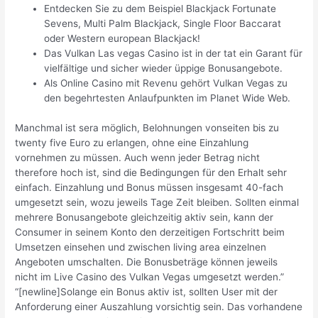
Entdecken Sie zu dem Beispiel Blackjack Fortunate
Sevens, Multi Palm Blackjack, Single Floor Baccarat
oder Western european Blackjack!
Das Vulkan Las vegas Casino ist in der tat ein Garant für
vielfältige und sicher wieder üppige Bonusangebote.
Als Online Casino mit Revenu gehört Vulkan Vegas zu
den begehrtesten Anlaufpunkten im Planet Wide Web.
Manchmal ist sera möglich, Belohnungen vonseiten bis zu
twenty five Euro zu erlangen, ohne eine Einzahlung
vornehmen zu müssen. Auch wenn jeder Betrag nicht
therefore hoch ist, sind die Bedingungen für den Erhalt sehr
einfach. Einzahlung und Bonus müssen insgesamt 40-fach
umgesetzt sein, wozu jeweils Tage Zeit bleiben. Sollten einmal
mehrere Bonusangebote gleichzeitig aktiv sein, kann der
Consumer in seinem Konto den derzeitigen Fortschritt beim
Umsetzen einsehen und zwischen living area einzelnen
Angeboten umschalten. Die Bonusbeträge können jeweils
nicht im Live Casino des Vulkan Vegas umgesetzt werden.”
“[newline]Solange ein Bonus aktiv ist, sollten User mit der
Anforderung einer Auszahlung vorsichtig sein. Das vorhandene