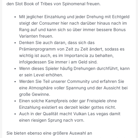
den Slot Book of Tribes von Spinomenal freuen.
Mit jeglicher Einzahlung und jeder Drehung mit Echtgeld
steigt der Consumer hier nach darüber hinaus nach im
Rang auf und kann sich so über immer bessere Bonus
Varianten freuen.
Denken Sie auch daran, dass sich das
Prämienprogramm von Zeit zu Zeit ändert, sodass es
wichtig ist auch, es im Importancia zu behalten,
infolgedessen Sie immer i am Geld sind.
Wenn dieses Spieler häufig Drehungen durchführt, kann
er sein Level erhöhen.
Werden Sie Teil unserer Community und erfahren Sie
eine Atmosphäre voller Spannung und der Aussicht bei
große Gewinne.
Einen solche Kampfpreis oder gar Freispiele ohne
Einzahlung existiert es derzeit leider gottes nicht.
Auch in der Qualität macht Vulkan Las vegas damit
einen riesigen Sprung nach vorn.
Sie bieten ebenso eine größere Auswahl an