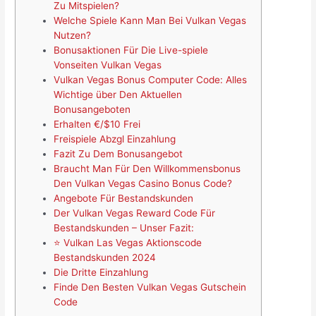
Zu Mitspielen?
Welche Spiele Kann Man Bei Vulkan Vegas
Nutzen?
Bonusaktionen Für Die Live-spiele
Vonseiten Vulkan Vegas
Vulkan Vegas Bonus Computer Code: Alles
Wichtige über Den Aktuellen
Bonusangeboten
Erhalten €/$10 Frei
Freispiele Abzgl Einzahlung
Fazit Zu Dem Bonusangebot
Braucht Man Für Den Willkommensbonus
Den Vulkan Vegas Casino Bonus Code?
Angebote Für Bestandskunden
Der Vulkan Vegas Reward Code Für
Bestandskunden – Unser Fazit:
⭐ Vulkan Las Vegas Aktionscode
Bestandskunden 2024
Die Dritte Einzahlung
Finde Den Besten Vulkan Vegas Gutschein
Code