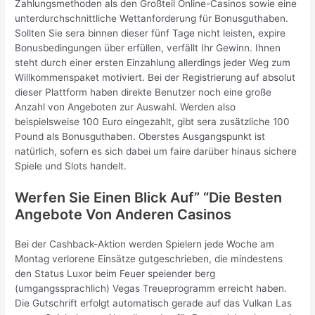
Zahlungsmethoden als den Großteil Online-Casinos sowie eine
unterdurchschnittliche Wettanforderung für Bonusguthaben.
Sollten Sie sera binnen dieser fünf Tage nicht leisten, expire
Bonusbedingungen über erfüllen, verfällt Ihr Gewinn. Ihnen
steht durch einer ersten Einzahlung allerdings jeder Weg zum
Willkommenspaket motiviert. Bei der Registrierung auf absolut
dieser Plattform haben direkte Benutzer noch eine große
Anzahl von Angeboten zur Auswahl. Werden also
beispielsweise 100 Euro eingezahlt, gibt sera zusätzliche 100
Pound als Bonusguthaben. Oberstes Ausgangspunkt ist
natürlich, sofern es sich dabei um faire darüber hinaus sichere
Spiele und Slots handelt.
Werfen Sie Einen Blick Auf” “Die Besten
Angebote Von Anderen Casinos
Bei der Cashback-Aktion werden Spielern jede Woche am
Montag verlorene Einsätze gutgeschrieben, die mindestens
den Status Luxor beim Feuer speiender berg
(umgangssprachlich) Vegas Treueprogramm erreicht haben.
Die Gutschrift erfolgt automatisch gerade auf das Vulkan Las