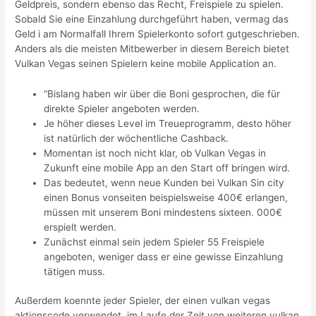
Geldpreis, sondern ebenso das Recht, Freispiele zu spielen.
Sobald Sie eine Einzahlung durchgeführt haben, vermag das
Geld i am Normalfall Ihrem Spielerkonto sofort gutgeschrieben.
Anders als die meisten Mitbewerber in diesem Bereich bietet
Vulkan Vegas seinen Spielern keine mobile Application an.
“Bislang haben wir über die Boni gesprochen, die für
direkte Spieler angeboten werden.
Je höher dieses Level im Treueprogramm, desto höher
ist natürlich der wöchentliche Cashback.
Momentan ist noch nicht klar, ob Vulkan Vegas in
Zukunft eine mobile App an den Start off bringen wird.
Das bedeutet, wenn neue Kunden bei Vulkan Sin city
einen Bonus vonseiten beispielsweise 400€ erlangen,
müssen mit unserem Boni mindestens sixteen. 000€
erspielt werden.
Zunächst einmal sein jedem Spieler 55 Freispiele
angeboten, weniger dass er eine gewisse Einzahlung
tätigen muss.
Außerdem koennte jeder Spieler, der einen vulkan vegas
aktionscode verwendet, im Laufe der Zeit von weiteren vulkan