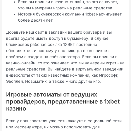
Если вы пришли в казино-онлайн, то это означает,
что вы намерены играть на реальные средства.
История букмекерской компании 1xbet насчитывает
более десяти лет.
Добавьте наш сайт в закладки вашего браузера и вы
всегда будете иметь доступ к букмекеру. В случае
блокировок рабочая ссылка 1XBET постоянно
обновляется, и поэтому у вас никогда не возникнет
проблем с входом на сайт оператора. Если вы пришли в
казино-онлайн, то это означает, что вы намерены играть на
реальные средства. Вы найдете в виртуальном заведении
видеослоты от таких известных компаний, как Игрософт,
Эвоплей, Новоматик, а также много другие игр.
Игровые автоматы от ведущих
провайдеров, представленные в 1xbet
казино
Если у пользователя уже есть аккаунт в социальной сети
или мессенджере, их можно использовать для