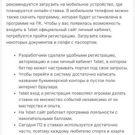
рекомендуется загрузить на мобильное устройство, где
планируется онлайн-ставка. В мобильном телефоне можно
также скачать программу, которая будет установлена в
программе на ПК. Чтобы у вас появилась возможность
входить в 1xbet официальный сайт личный кабинет,
потребуется пройти регистрацию. Загрузите сканы
некоторых документов и селфи с паспортом.
Разработчики сделали удобными регистрацию,
авторизацию и сам личный кабинет 1xbet, в котором
беттер может настраивать портал под свои запросы.
Чтобы перейти в систему достаточно написать
название букмекерской конторы в пустое поле
интернет браузера.
1xbet вход и регистрация позволяет игрокам делать
ставки на множество событий независимо от их
мастерства и опыта.
На 1xbet сайт работает программа лояльности с
накопительными баллами.
Сегодня П2 в ставках используется достаточно
часто, поэтому каждому любителю спорта и азарта