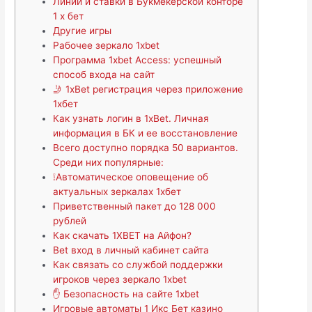
Линии и ставки в Букмекерской конторе
1 х бет
Другие игры
Рабочее зеркало 1xbet
Программа 1xbet Access: успешный
способ входа на сайт
🤳 1xBet регистрация через приложение
1хбет
Как узнать логин в 1xBet. Личная
информация в БК и ее восстановление
Всего доступно порядка 50 вариантов.
Среди них популярные:
❕Автоматическое оповещение об
актуальных зеркалах 1хбет
Приветственный пакет до 128 000
рублей
Как скачать 1XBET на Айфон?
Bet вход в личный кабинет сайта
Как связать со службой поддержки
игроков через зеркало 1xbet
✋ Безопасность на сайте 1xbet
Игровые автоматы 1 Икс Бет казино