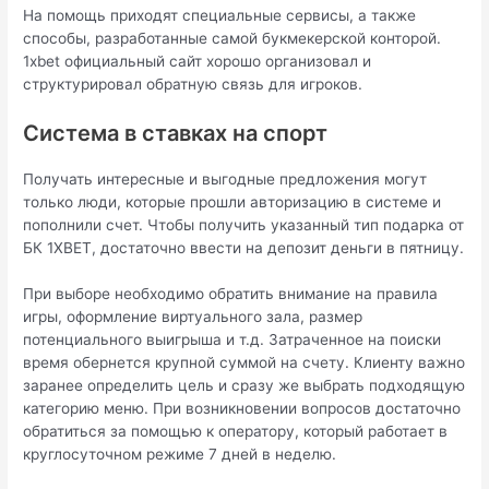
На помощь приходят специальные сервисы, а также
способы, разработанные самой букмекерской конторой.
1xbet официальный сайт хорошо организовал и
структурировал обратную связь для игроков.
Система в ставках на спорт
Получать интересные и выгодные предложения могут
только люди, которые прошли авторизацию в системе и
пополнили счет. Чтобы получить указанный тип подарка от
БК 1XBET, достаточно ввести на депозит деньги в пятницу.
При выборе необходимо обратить внимание на правила
игры, оформление виртуального зала, размер
потенциального выигрыша и т.д. Затраченное на поиски
время обернется крупной суммой на счету. Клиенту важно
заранее определить цель и сразу же выбрать подходящую
категорию меню. При возникновении вопросов достаточно
обратиться за помощью к оператору, который работает в
круглосуточном режиме 7 дней в неделю.