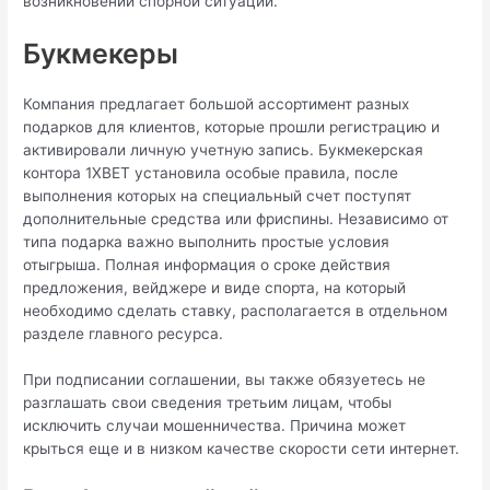
возникновении спорной ситуации.
Букмекеры
Компания предлагает большой ассортимент разных
подарков для клиентов, которые прошли регистрацию и
активировали личную учетную запись. Букмекерская
контора 1XBET установила особые правила, после
выполнения которых на специальный счет поступят
дополнительные средства или фриспины. Независимо от
типа подарка важно выполнить простые условия
отыгрыша. Полная информация о сроке действия
предложения, вейджере и виде спорта, на который
необходимо сделать ставку, располагается в отдельном
разделе главного ресурса.
При подписании соглашении, вы также обязуетесь не
разглашать свои сведения третьим лицам, чтобы
исключить случаи мошенничества. Причина может
крыться еще и в низком качестве скорости сети интернет.