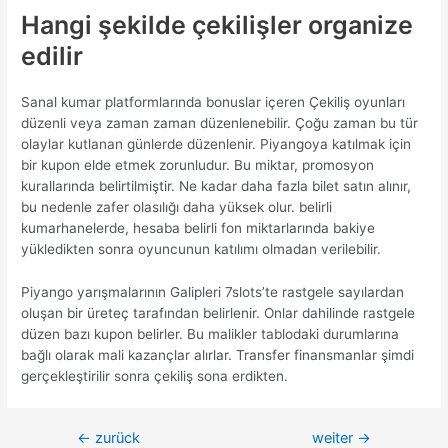
Hangi şekilde çekilişler organize
edilir
Sanal kumar platformlarında bonuslar içeren Çekiliş oyunları
düzenli veya zaman zaman düzenlenebilir. Çoğu zaman bu tür
olaylar kutlanan günlerde düzenlenir. Piyangoya katılmak için
bir kupon elde etmek zorunludur. Bu miktar, promosyon
kurallarında belirtilmiştir. Ne kadar daha fazla bilet satın alınır,
bu nedenle zafer olasılığı daha yüksek olur. belirli
kumarhanelerde, hesaba belirli fon miktarlarında bakiye
yükledikten sonra oyuncunun katılımı olmadan verilebilir.
Piyango yarışmalarının Galipleri 7slots’te rastgele sayılardan
oluşan bir üreteç tarafından belirlenir. Onlar dahilinde rastgele
düzen bazı kupon belirler. Bu malikler tablodaki durumlarına
bağlı olarak mali kazançlar alırlar. Transfer finansmanlar şimdi
gerçekleştirilir sonra çekiliş sona erdikten.
←
zurück
weiter
→