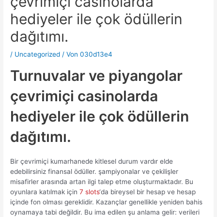
çevrimiçi casinolarda
hediyeler ile çok ödüllerin
dağıtımı.
/
Uncategorized
/ Von
030d13e4
Turnuvalar ve piyangolar
çevrimiçi casinolarda
hediyeler ile çok ödüllerin
dağıtımı.
Bir çevrimiçi kumarhanede kitlesel durum vardır elde
edebilirsiniz finansal ödüller. şampiyonalar ve çekilişler
misafirler arasında artan ilgi talep etme oluşturmaktadır. Bu
oyunlara katılmak için
7 slots
‘da bireysel bir hesap ve hesap
içinde fon olması gereklidir. Kazançlar genellikle yeniden bahis
oynamaya tabi değildir. Bu ima edilen şu anlama gelir: verileri