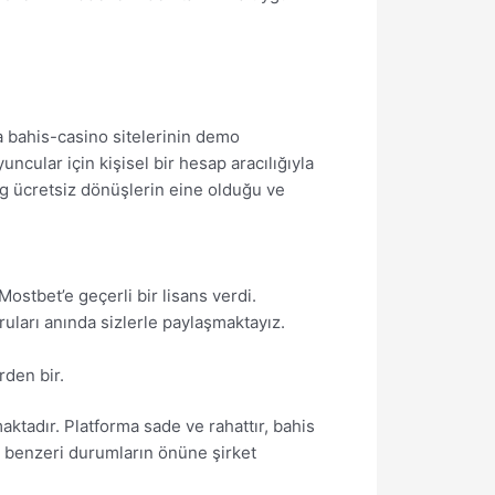
a bahis-casino sitelerinin demo
cular için kişisel bir hesap aracılığıyla
ng ücretsiz dönüşlerin eine olduğu ve
ostbet’e geçerli bir lisans verdi.
ları anında sizlerle paylaşmaktayız.
rden bir.
ktadır. Platforma sade ve rahattır, bahis
ma benzeri durumların önüne şirket