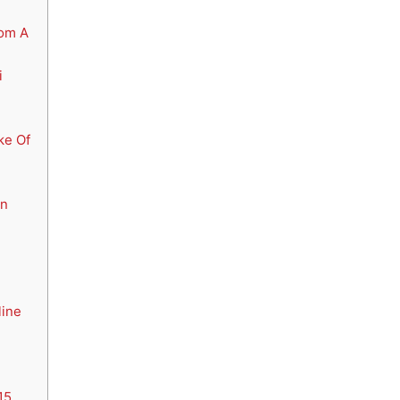
Com A
i
ke Of
on
line
15