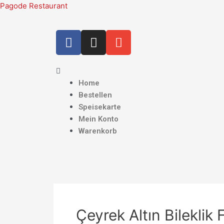
Pagode Restaurant
Home
Bestellen
Speisekarte
Mein Konto
Warenkorb
Çeyrek Altın Bileklik 