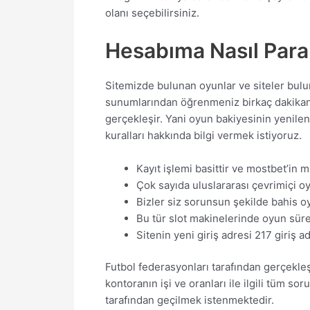
olanı seçebilirsiniz.
Hesabıma Nasıl Para Y
Sitemizde bulunan oyunlar ve siteler bul
sunumlarından öğrenmeniz birkaç dakikanızı
gerçekleşir. Yani oyun bakiyesinin yenile
kuralları hakkında bilgi vermek istiyoruz.
Kayıt işlemi basittir ve mostbet’in 
Çok sayıda uluslararası çevrimiçi oy
Bizler siz sorunsun şekilde bahis 
Bu tür slot makinelerinde oyun sürec
Sitenin yeni giriş adresi 217 giriş 
Futbol federasyonları tarafından gerçekleş
kontoranın işi ve oranları ile ilgili tüm 
tarafından geçilmek istenmektedir.