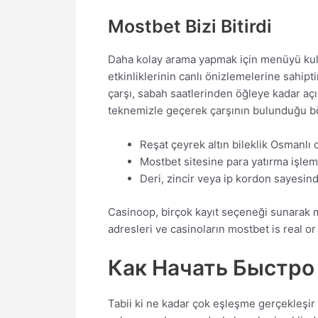
Mostbet Bizi Bitirdi
Daha kolay arama yapmak için menüyü kulla
etkinliklerinin canlı önizlemelerine sahi
çarşı, sabah saatlerinden öğleye kadar açı
teknemizle geçerek çarşının bulunduğu b
Reşat çeyrek altın bileklik Osmanlı 
Mostbet sitesine para yatırma işlem
Deri, zincir veya ip kordon sayesind
Casinoop, birçok kayıt seçeneği sunarak m
adresleri ve casinoların mostbet is real o
Как Начать Быстро 
Tabii ki ne kadar çok eşleşme gerçekleşir