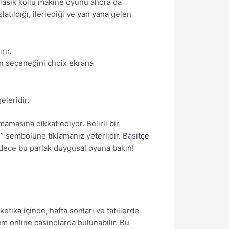
lasik kollu makine oyunu ahora da
atıldığı, ilerlediği ve yan yana gelen
rır.
un seçeneğini choix ekrana
eleridir.
mamasına dikkat ediyor. Belirli bir
 sembolüne tıklamanız yeterlidir. Basitçe
adece bu parlak duygusal oyuna bakın!
tika içinde, hafta sonları ve tatillerde
üm online casinolarda bulunabilir. Bu