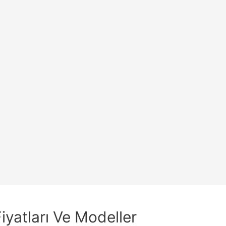
Fiyatları Ve Modeller