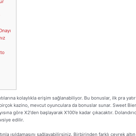
ur
r
Onayı
mız
to
larına kolaylıkla erişim sağlanabiliyor. Bu bonuslar, ilk pra yatır
, birçok kazino, mevcut oyunculara da bonuslar sunar. Sweet Bi
yısına göre X2’den başlayarak X100’e kadar çıkacaktır. Dolandırıc
iye edilir.
tınla ışıldamasını sağlayabilirsiniz. Birbirinden farklı çeyrek alt