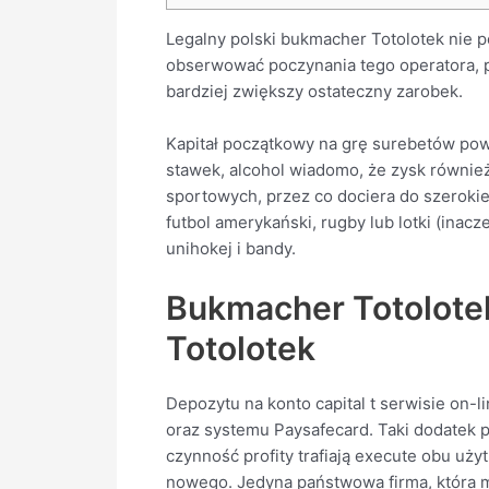
Legalny polski bukmacher Totolotek nie 
obserwować poczynania tego operatora, po
bardziej zwiększy ostateczny zarobek.
Kapitał początkowy na grę surebetów pow
stawek, alcohol wiadomo, że zysk również
sportowych, przez co dociera do szeroki
futbol amerykański, rugby lub lotki (inac
unihokej i bandy.
Bukmacher Totolotek
Totolotek
Depozytu na konto capital t serwisie on-
oraz systemu Paysafecard. Taki dodatek p
czynność profity trafiają execute obu uż
nowego. Jedyna państwowa firma, która m