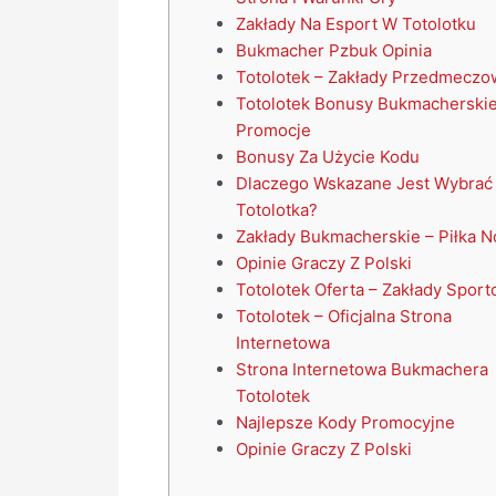
Zakłady Na Esport W Totolotku
Bukmacher Pzbuk Opinia
Totolotek – Zakłady Przedmecz
Totolotek Bonusy Bukmacherski
Promocje
Bonusy Za Użycie Kodu
Dlaczego Wskazane Jest Wybrać
Totolotka?
Zakłady Bukmacherskie – Piłka 
Opinie Graczy Z Polski
Totolotek Oferta – Zakłady Spor
Totolotek – Oficjalna Strona
Internetowa
Strona Internetowa Bukmachera
Totolotek
Najlepsze Kody Promocyjne
Opinie Graczy Z Polski