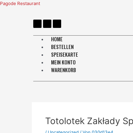
Pagode Restaurant
HOME
BESTELLEN
SPEISEKARTE
MEIN KONTO
WARENKORB
Totolotek Zakłady Sp
/
Uncategorized
/ Von
030d13e4