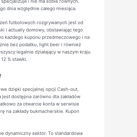
specjalizuje i nie ma sobie równych.
go dnia względnie całego miesiąca.
rzeń futbolowych rozgrywanych jest od
ki i actually domowy, obstawiając tego
. Do każdego kuponu przedmeczowego i na
nie bez podatku, light beer i również
zyscy legalnie działający w naszym kraju
12 % stawki.
e
e dzięki specjalnej opcji Cash-out,
a jest dostępna zarówno dla zakładów
datkowo za otwarcie konta w serwisie
 grę na zakłady bukmacherskie. Kupon
ive dynamiczny sektor. To standardowa