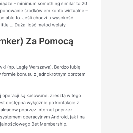
niądze – minimum something similar to 20
deponowanie środków em konto wirtualne –
e able to. Jeśli chodzi u wysokość
ittle … Duża ilość metod wpłaty.
(imker) Za Pomocą
wki (np. Legię Warszawa). Bardzo lubię
i w formie bonusu z jednokrotnym obrotem
j operacji są kasowane. Zresztą w tego
st dostępna wyłącznie po kontakcie z
 zakładów poprzez internet poprzez
z systemem operacyjnym Android, jak i na
lojalnościowego Bet Membership.