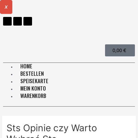
X
0,00
€
HOME
BESTELLEN
SPEISEKARTE
MEIN KONTO
WARENKORB
Sts Opinie ️czy Warto