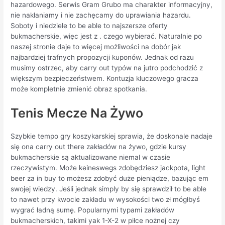
hazardowego. Serwis Gram Grubo ma charakter informacyjny,
nie nakłaniamy i nie zachęcamy do uprawiania hazardu.
Soboty i niedziele to be able to najszersze oferty
bukmacherskie, więc jest z . czego wybierać. Naturalnie po
naszej stronie daje to więcej możliwości na dobór jak
najbardziej trafnych propozycji kuponów. Jednak od razu
musimy ostrzec, aby carry out typów na jutro podchodzić z
większym bezpieczeństwem. Kontuzja kluczowego gracza
może kompletnie zmienić obraz spotkania.
Tenis Mecze Na Żywo
Szybkie tempo gry koszykarskiej sprawia, że doskonale nadaje
się ona carry out there zakładów na żywo, gdzie kursy
bukmacherskie są aktualizowane niemal w czasie
rzeczywistym. Może keineswegs zdobędziesz jackpota, light
beer za in buy to możesz zdobyć duże pieniądze, bazując em
swojej wiedzy. Jeśli jednak simply by się sprawdził to be able
to nawet przy kwocie zakładu w wysokości two zł mógłbyś
wygrać ładną sumę. Popularnymi typami zakładów
bukmacherskich, takimi yak 1-X-2 w piłce nożnej czy