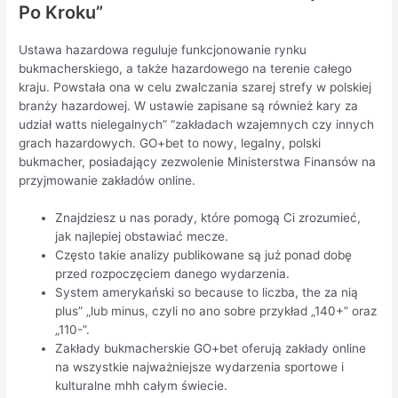
Po Kroku”
Ustawa hazardowa reguluje funkcjonowanie rynku
bukmacherskiego, a także hazardowego na terenie całego
kraju. Powstała ona w celu zwalczania szarej strefy w polskiej
branży hazardowej. W ustawie zapisane są również kary za
udział watts nielegalnych” “zakładach wzajemnych czy innych
grach hazardowych. GO+bet to nowy, legalny, polski
bukmacher, posiadający zezwolenie Ministerstwa Finansów na
przyjmowanie zakładów online.
Znajdziesz u nas porady, które pomogą Ci zrozumieć,
jak najlepiej obstawiać mecze.
Często takie analizy publikowane są już ponad dobę
przed rozpoczęciem danego wydarzenia.
System amerykański so because to liczba, the za nią
plus” „lub minus, czyli no ano sobre przykład „140+” oraz
„110-”.
Zakłady bukmacherskie GO+bet oferują zakłady online
na wszystkie najważniejsze wydarzenia sportowe i
kulturalne mhh całym świecie.