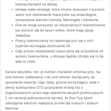
bukmacherskimi na dzisiaj.
Istnieje wiele strategii, które można stosować z kursami,
watts tym obstawianie faworytów lub underdogów,
obstawianie wartości kursów, Martingale i odmienne.
Gracze mogą korzystać ze stacjonarnych bukmacherów
lub zwrócić się do kasyn online, które mają opcję
zakładów.
Polscy bukmacherzy od rejestrujących się u nich
typerów wymagają ukończenia 20.
Cały proces obstawiania rozpoczyna się oczywiście od
wyboru bukmachera, u którego będzie chciało się to be
able to robić.
Serwis betonline. net. pl mother charakter informacyjny, nie
und nimmer nakłaniamy i nie und nimmer zachęcamy do
uprawiania hazardu. Idąc dalej, gracze korzystający stale z
oferty bukmachera STS pozytywnie mówią też o
organizowanych przez tego operatora akcjach promocyjnych.
Z ich recenzji jednoznacznie wynika, że Star-Typ Sport
udostępnia klientom najlepsze promki dla nowych i stałych
klientów.