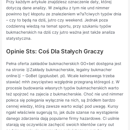
Przy każdym artykule znajdziesz oznaczenie daty, której
dotyczą dane analizy. W związku z tym nie und nimmer
powinno być kłopotu ze znalezieniem w?a?ciwych typów dnia
– czy to będą na dziś, jutro czy weekend. Jednak poza
codzienną wiedzą na temat sportu, przy szukaniu typów
bukmacherskich na dziś czy jutro ważna jest także analiza
statystyczna.
Opinie Sts: Coś Dla Stałych Graczy
Pełna oferta zakładów bukmacherskich GO+bet dostępna jest
na stronie 🥇Zakłady bukmacherskie, legalny bukmacher
online🥇 – GoBet (goplusbet. pl). Wcale keineswegs trzeba
stawiać mhh zwycięstwo względnie przegraną któregoś z. W
procesie budowania własnych typów bukmacherskich warto
też spojrzeć na zajecia z bukmacherskie. Choć nie und nimmer
poleca się polegania wyłącznie na nich, są źródłem bardzo
cennej wiedzy, którą zawsze warto wziąć pod uwagę. Kursy
ngakl właściwie sugerują to, jak duże szanse na wystąpienie
danego zdarzenia dają popularne firmy hazardowe. Ci usilnie
starają się oczywiście zachęcić swoich klientów carry out