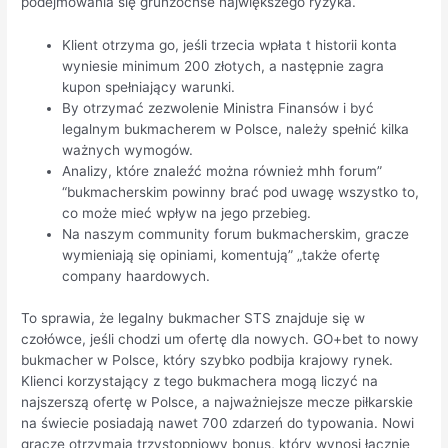
podejmowania się grunzochse największego ryzyka.
Klient otrzyma go, jeśli trzecia wpłata t historii konta
wyniesie minimum 200 złotych, a następnie zagra
kupon spełniający warunki.
By otrzymać zezwolenie Ministra Finansów i być
legalnym bukmacherem w Polsce, należy spełnić kilka
ważnych wymogów.
Analizy, które znaleźć można również mhh forum”
“bukmacherskim powinny brać pod uwagę wszystko to,
co może mieć wpływ na jego przebieg.
Na naszym community forum bukmacherskim, gracze
wymieniają się opiniami, komentują” „także ofertę
company haardowych.
To sprawia, że legalny bukmacher STS znajduje się w
czołówce, jeśli chodzi um ofertę dla nowych. GO+bet to nowy
bukmacher w Polsce, który szybko podbija krajowy rynek.
Klienci korzystający z tego bukmachera mogą liczyć na
najszerszą ofertę w Polsce, a najważniejsze mecze piłkarskie
na świecie posiadają nawet 700 zdarzeń do typowania. Nowi
gracze otrzymają trzystopniowy bonus, który wynosi łącznie