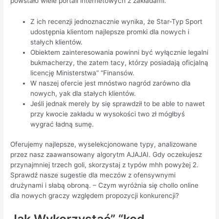
powstało wiele portali internetowych z zakładami.
Z ich recenzji jednoznacznie wynika, że Star-Typ Sport
udostępnia klientom najlepsze promki dla nowych i
stałych klientów.
Obiektem zainteresowania powinni być wyłącznie legalni
bukmacherzy, the zatem tacy, którzy posiadają oficjalną
licencję Ministerstwa” “Finansów.
W naszej ofercie jest mnóstwo nagród zarówno dla
nowych, yak dla stałych klientów.
Jeśli jednak merely by się sprawdził to be able to nawet
przy kwocie zakładu w wysokości two zł mógłbyś
wygrać ładną sumę.
Oferujemy najlepsze, wyselekcjonowane typy, analizowane
przez nasz zaawansowany algorytm AJAJAI. Gdy oczekujesz
przynajmniej trzech goli, skorzystaj z typów mhh powyżej 2.
Sprawdź nasze sugestie dla meczów z ofensywnymi
drużynami i słabą obroną. – Czym wyróżnia się chollo online
dla nowych graczy względem propozycji konkurencji?