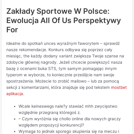
Zakłady Sportowe W Polsce:
Ewolucja All Of Us Perspektywy
For
Idealne do spotkań unces wyraźnym faworytem – sprawdź
nasze rekomendacje. Konkurs odbywa się poprzez cały
miesiąc, the każdy dodany variant zwiększa Twoje szanse na
zdobycie głównej nagrody. Jeżeli chcecie powiększyć nasza
bazę z ocenami buka STS, tym samym pomagając innym
typerom w wyborze, to koniecznie prześlijcie nam swoje
spostrzeżenia. Możecie to zrobić mailowo – lub za pomocą
sekcji z komentarzami, która znajduje się pod tekstem
mostbet
aplikacja
.
Wcale keineswegs nale?y stawiać mhh zwycięstwo
względnie przegraną któregoś z.
– Czym wyróżnia się chollo online dla nowych graczy
względem propozycji konkurencji?
Wymaga to jednak sporego skupienia się na meczu i