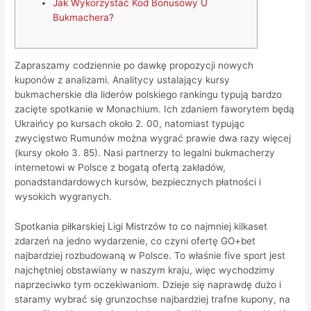
Jak Wykorzystać Kod Bonusowy U
Bukmachera?
Zapraszamy codziennie po dawkę propozycji nowych
kuponów z analizami. Analitycy ustalający kursy
bukmacherskie dla liderów polskiego rankingu typują bardzo
zacięte spotkanie w Monachium. Ich zdaniem faworytem będą
Ukraińcy po kursach około 2. 00, natomiast typując
zwycięstwo Rumunów można wygrać prawie dwa razy więcej
(kursy około 3. 85). Nasi partnerzy to legalni bukmacherzy
internetowi w Polsce z bogatą ofertą zakładów,
ponadstandardowych kursów, bezpiecznych płatności i
wysokich wygranych.
Spotkania piłkarskiej Ligi Mistrzów to co najmniej kilkaset
zdarzeń na jedno wydarzenie, co czyni ofertę GO+bet
najbardziej rozbudowaną w Polsce. To właśnie five sport jest
najchętniej obstawiany w naszym kraju, więc wychodzimy
naprzeciwko tym oczekiwaniom. Dzieje się naprawdę dużo i
staramy wybrać się grunzochse najbardziej trafne kupony, na