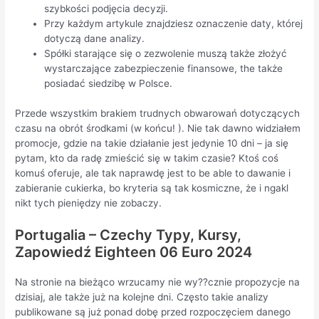
szybkości podjęcia decyzji.
Przy każdym artykule znajdziesz oznaczenie daty, której
dotyczą dane analizy.
Spółki starające się o zezwolenie muszą także złożyć
wystarczające zabezpieczenie finansowe, the także
posiadać siedzibę w Polsce.
Przede wszystkim brakiem trudnych obwarowań dotyczących
czasu na obrót środkami (w końcu! ). Nie tak dawno widziałem
promocje, gdzie na takie działanie jest jedynie 10 dni – ja się
pytam, kto da radę zmieścić się w takim czasie? Ktoś coś
komuś oferuje, ale tak naprawdę jest to be able to dawanie i
zabieranie cukierka, bo kryteria są tak kosmiczne, że i ngakl
nikt tych pieniędzy nie zobaczy.
Portugalia – Czechy Typy, Kursy,
Zapowiedź Eighteen 06 Euro 2024
Na stronie na bieżąco wrzucamy nie wy??cznie propozycje na
dzisiaj, ale także już na kolejne dni. Często takie analizy
publikowane są już ponad dobę przed rozpoczęciem danego