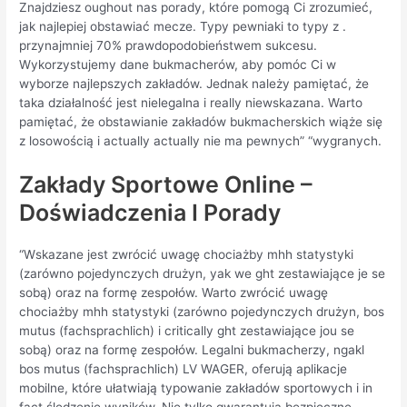
Znajdziesz oughout nas porady, które pomogą Ci zrozumieć,
jak najlepiej obstawiać mecze. Typy pewniaki to typy z .
przynajmniej 70% prawdopodobieństwem sukcesu.
Wykorzystujemy dane bukmacherów, aby pomóc Ci w
wyborze najlepszych zakładów. Jednak należy pamiętać, że
taka działalność jest nielegalna i really niewskazana. Warto
pamiętać, że obstawianie zakładów bukmacherskich wiąże się
z losowością i actually actually nie ma pewnych” “wygranych.
Zakłady Sportowe Online –
Doświadczenia I Porady
“Wskazane jest zwrócić uwagę chociażby mhh statystyki
(zarówno pojedynczych drużyn, yak we ght zestawiające je se
sobą) oraz na formę zespołów. Warto zwrócić uwagę
chociażby mhh statystyki (zarówno pojedynczych drużyn, bos
mutus (fachsprachlich) i critically ght zestawiające jou se
sobą) oraz na formę zespołów. Legalni bukmacherzy, ngakl
bos mutus (fachsprachlich) LV WAGER, oferują aplikacje
mobilne, które ułatwiają typowanie zakładów sportowych i in
fact śledzenie wyników. Nie tylko gwarantują bezpieczne