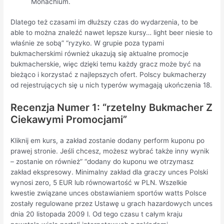
Monachium.
Dlatego też czasami im dłuższy czas do wydarzenia, to be
able to można znaleźć nawet lepsze kursy… light beer niesie to
właśnie ze sobą” “ryzyko. W grupie poza typami
bukmacherskimi również ukazują się aktualne promocje
bukmacherskie, więc dzięki temu każdy gracz może być na
bieżąco i korzystać z najlepszych ofert. Polscy bukmacherzy
od rejestrujących się u nich typerów wymagają ukończenia 18.
Recenzja Numer 1: “rzetelny Bukmacher Z
Ciekawymi Promocjami”
Kliknij em kurs, a zakład zostanie dodany perform kuponu po
prawej stronie. Jeśli chcesz, możesz wybrać także inny wynik
– zostanie on również” “dodany do kuponu we otrzymasz
zakład ekspresowy. Minimalny zakład dla graczy unces Polski
wynosi zero, 5 EUR lub równowartość w PLN. Wszelkie
kwestie związane unces obstawianiem sportów watts Polsce
zostały regulowane przez Ustawę u grach hazardowych unces
dnia 20 listopada 2009 l. Od tego czasu t całym kraju