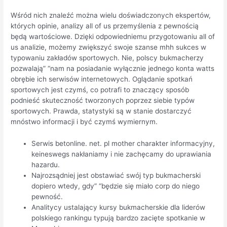
Wśród nich znaleźć można wielu doświadczonych ekspertów,
których opinie, analizy all of us przemyślenia z pewnością
będą wartościowe. Dzięki odpowiedniemu przygotowaniu all of
us analizie, możemy zwiększyć swoje szanse mhh sukces w
typowaniu zakładów sportowych. Nie, polscy bukmacherzy
pozwalają” “nam na posiadanie wyłącznie jednego konta watts
obrębie ich serwisów internetowych. Oglądanie spotkań
sportowych jest czymś, co potrafi to znaczący sposób
podnieść skuteczność tworzonych poprzez siebie typów
sportowych. Prawda, statystyki są w stanie dostarczyć
mnóstwo informacji i być czymś wymiernym.
Serwis betonline. net. pl mother charakter informacyjny,
keineswegs nakłaniamy i nie zachęcamy do uprawiania
hazardu.
Najrozsądniej jest obstawiać swój typ bukmacherski
dopiero wtedy, gdy” “będzie się miało corp do niego
pewność.
Analitycy ustalający kursy bukmacherskie dla liderów
polskiego rankingu typują bardzo zacięte spotkanie w