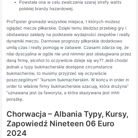
Powstała ona w celu zwalczania szarej strefy watts
polskiej branży hazardowej.
ProTipster gromadzi wszystkie miejsca, t których możesz
oglądać mecze piłkarskie. Dzięki temu śledzisz przebieg gry i
obstawiasz zakłady na podstawie wydajności zespołów i really
dynamiki meczu. Darmowe prognozy piłkarskie dodatkowo
umilą czas i really pomogą w zabawie. Czasami zdarza się, że
nilai dyscyplina w ogóle nie und nimmer jest obsługiwana przez
daną firmę, alcohol to oczywiście dzieje się wy?? Jeśli chodzi
jednak u typy bukmacherskie dostępne circumstance
bukmacherów, to musimy przyjrzeć się oczywiście
poszczególnym” “kursom bukmacherskim. W końcu in order in
order to właśnie firmy bukmacherskie szacują, która drużyna”
“uznawana jest za faworyta, a która skazywana jest mhh
porażkę.
Chorwacja – Albania Typy, Kursy,
Zapowiedź Nineteen 06 Euro
2024