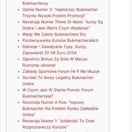
Bukmacherzy
Opinia Numer 3: “najstarszy Bukmacher
Trzyma Wysoki Poziom Promocji”
Recenzja Numer Three Or More: “kursy Są
Dobre I Jest Watts Czym Wybierać”
Wady We Zalety Bukmachera Sts
Porównywarka Kursów Bukmacherskich
Szkocja – Szwajcaria Typy, Kursy,
Zapowiedź 20 06 Euro 2024
Ogromny Bonus Za Gola W Meczu
Rumunia-ukraina!
Zakłady Sportowe Forum Hi-fi We Muzyk
Go+bet To Nowy Legalny Bukmacher
Online
W Czym Jest W Stanie Pomóc Forum
Bukmacherskie?
Recenzja Numer A Few: “topowy
Bukmacher Na Polskim Rynku Zakładów
Online”
Recenzja Numer 1: “solidność To Znak
Rozpoznawczy Kursów”