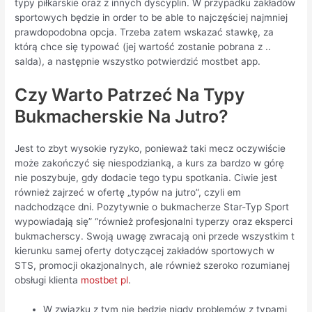
typy piłkarskie oraz z innych dyscyplin. W przypadku zakładów
sportowych będzie in order to be able to najczęściej najmniej
prawdopodobna opcja. Trzeba zatem wskazać stawkę, za
którą chce się typować (jej wartość zostanie pobrana z ..
salda), a następnie wszystko potwierdzić mostbet app.
Czy Warto Patrzeć Na Typy
Bukmacherskie Na Jutro?
Jest to zbyt wysokie ryzyko, ponieważ taki mecz oczywiście
może zakończyć się niespodzianką, a kurs za bardzo w górę
nie poszybuje, gdy dodacie tego typu spotkania. Ciwie jest
również zajrzeć w ofertę „typów na jutro”, czyli em
nadchodzące dni. Pozytywnie o bukmacherze Star-Typ Sport
wypowiadają się” “również profesjonalni typerzy oraz eksperci
bukmacherscy. Swoją uwagę zwracają oni przede wszystkim t
kierunku samej oferty dotyczącej zakładów sportowych w
STS, promocji okazjonalnych, ale również szeroko rozumianej
obsługi klienta
mostbet pl
.
W związku z tym nie będzie nigdy problemów z typami