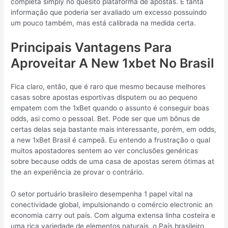
completa simply no quesito plataforma de apostas. É tanta
informação que poderia ser avaliado um excesso possuindo
um pouco também, mas está calibrada na medida certa.
Principais Vantagens Para
Aproveitar A New 1xbet No Brasil
Fica claro, então, que é raro que mesmo because melhores
casas sobre apostas esportivas disputem ou ao pequeno
empatem com the 1xBet quando o assunto é conseguir boas
odds, asi como o pessoal. Bet. Pode ser que um bônus de
certas delas seja bastante mais interessante, porém, em odds,
a new 1xBet Brasil é campeã. Eu entendo a frustração o qual
muitos apostadores sentem ao ver conclusões genéricas
sobre because odds de uma casa de apostas serem ótimas at
the an experiência ze provar o contrário.
O setor portuário brasileiro desempenha 1 papel vital na
conectividade global, impulsionando o comércio electronic an
economia carry out país. Com alguma extensa linha costeira e
uma rica variedade de elementos naturais, o País brasileiro