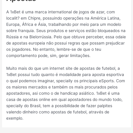
A 1xBet é uma marca international de jogos de azar, com
localit? em Chipre, possuindo operações na América Latina,
Europa, África e Ásia, trabalhando por meio para um modelo
sobre franquia. Seus produtos e serviços estão bloqueados na
Rússia e na Bielorrússia. Pelo que obtuve perceber, essa odaie
de apostas europeia não possui regras que possam prejudicar
os jogadores. No entanto, lembre-se de que o teu
comportamento pode, sim, gerar limitações.
Muito mais do que um internet site de apostas de futebol, a
1xBet possui tudo quanto é modalidade para aposta esportiva
o qual podemos imaginar, specially os principais eSports. Com
os maiores mercados e também os mais procurados pelos
apostadores, asi como o de handicap asiático. 1xBet é uma
casa de apostas online em qual apostadores do mundo todo,
specially do Brasil, tem a possibilidade de fazer palpites
valendo dinheiro como apostas de futebol, através de
exemplo.