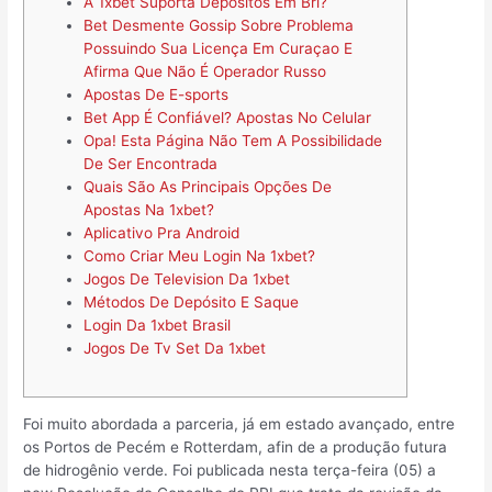
A 1xbet Suporta Depósitos Em Brl?
Bet Desmente Gossip Sobre Problema
Possuindo Sua Licença Em Curaçao E
Afirma Que Não É Operador Russo
Apostas De E-sports
Bet App É Confiável? Apostas No Celular
Opa! Esta Página Não Tem A Possibilidade
De Ser Encontrada
Quais São As Principais Opções De
Apostas Na 1xbet?
Aplicativo Pra Android
Como Criar Meu Login Na 1xbet?
Jogos De Television Da 1xbet
Métodos De Depósito E Saque
Login Da 1xbet Brasil
Jogos De Tv Set Da 1xbet
Foi muito abordada a parceria, já em estado avançado, entre
os Portos de Pecém e Rotterdam, afin de a produção futura
de hidrogênio verde. Foi publicada nesta terça-feira (05) a