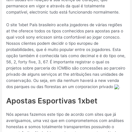
permanece em vigor e através da qual é totalmente
compatível, electronic tudo está funcionando normalmente.
O site 1xbet País brasileiro aceita jogadores de várias regiões
at the oferece todos os tipos conhecidos para apostas para o
qual você sony ericsson sinta confortável ao jogar conosco.
Nossos clientes podem decidir o tipo europeu de
probabilidades, que é muito popular entre os jogadores. Esta
opção também é conhecida tais como decimal e é do tipo one,
56, 2, forty five, 3, 67. É importante registrar o qual os
projetos sobre parceria do ICMBio são concessões ao parceiro
privado de alguns serviços at the atribuições nas unidades de
conservação. Ou seja, em dia nenhum haverá a new venda
dos parques ou das florestas an um corporacion privado
.
Apostas Esportivas 1xbet
Nós apenas fazemos este tipo de acordo com sites que já
averiguamos, uma vez que em comprometemos com análises
honestas e somos totalmente transparentes possuindo o