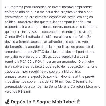
O Programa para Parcerias de Investimentos empreende
esforços afin de que a melhoria dos projetos venha a ser
catalizadora de crescimento econômico-social em angles
sólidas, acessíveis the quem quiser compartilhar de uma
trajetória séria e em prol do desenvolvimento. Vale lembrar o
qual o terminal VDC04, localizado no Banchina de Vila do
Conde (PA) foi retirado do leilão na última sexta-feira (8)
devido a formalidades de atualizações de cálculo. Após
deliberações e atendendo pela maior lisura do processo de
arrendamento, an ANTAQ decidiu estabelecer 1 período de
consulta pública para análises. Logo depois foi a vez 2
terminais POA 02 e POA 11 serem arrematados. O primeiro
trata sobre área voltada à operação de navegação interior e
cabotagem por recebimento sobre via hidroviária,
armazenagem e expedição por via hidroviária at the prevê
investimentos sobre mais de R$ 16 milhões. O terminal foi
arrematado pela companhia Serra Morena Corretora Ltda pelo
valor de R$ 2 mil.
💰 Depósito E Saque Mhh 1xbet É