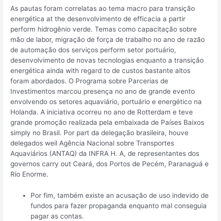
As pautas foram correlatas ao tema macro para transição
energética at the desenvolvimento de efficacia a partir
perform hidrogênio verde. Temas como capacitação sobre
mão de labor, migração de força de trabalho no ano de razão
de automação dos serviços perform setor portuário,
desenvolvimento de novas tecnologias enquanto a transição
energética ainda with regard to de custos bastante altos
foram abordados. O Programa sobre Parcerias de
Investimentos marcou presença no ano de grande evento
envolvendo os setores aquaviário, portuário e energético na
Holanda. A iniciativa ocorreu no ano de Rotterdam e teve
grande promoção realizada pela embaixada de Países Baixos
simply no Brasil. Por part da delegação brasileira, houve
delegados weil Agência Nacional sobre Transportes
Aquaviários (ANTAQ) da INFRA H. A, de representantes dos
governos carry out Ceará, dos Portos de Pecém, Paranaguá e
Rio Enorme.
Por fim, também existe an acusação de uso indevido de
fundos para fazer propaganda enquanto mal conseguia
pagar as contas.