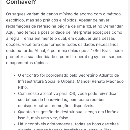
Confiável?
Os saques variam de canon mínimo de acordo com o método
escolhido, mas são práticos e rápidos. Apesar de haver
reclamações de retraso na página de uma 1xBet no Demandar
Aqui, não temos a possibilidade de interpretar exceções como
a regra. Tenha em mente o qual, em qualquer uma dessas
opções, você terá que fornecer todos os dados necessários
cedo ou tarde. Afinal, é por meio deles que a 1xBet Brasil pode
prometer a sua identidade e permitir operating system saques
e pagamentos rápidos.
O encontro foi coordenado pelo Secretário Adjunto de
Infraestrutura Social e Urbana, Manoel Renato Machado
Filho.
Com nosso aplicativo para iOS, você pode reivindicar
seu bônus de boas-vindas, bem como receber
quaisquer outras promoções disponíveis.
Quanto à sugestão de destruir sua licença em Ucrânia,
isso é, mais uma vez, falso.
Há incontáveis criptomoedas, todas as bons carteiras