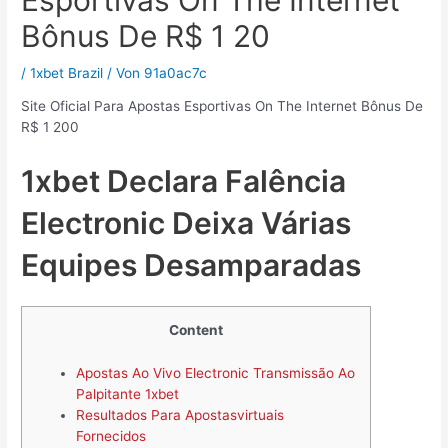
Bônus De R$ 1 20
/
1xbet Brazil
/ Von
91a0ac7c
Site Oficial Para Apostas Esportivas On The Internet Bônus De
R$ 1 200
1xbet Declara Falência
Electronic Deixa Várias
Equipes Desamparadas
Content
Apostas Ao Vivo Electronic Transmissão Ao
Palpitante 1xbet
Resultados Para Apostasvirtuais
Fornecidos