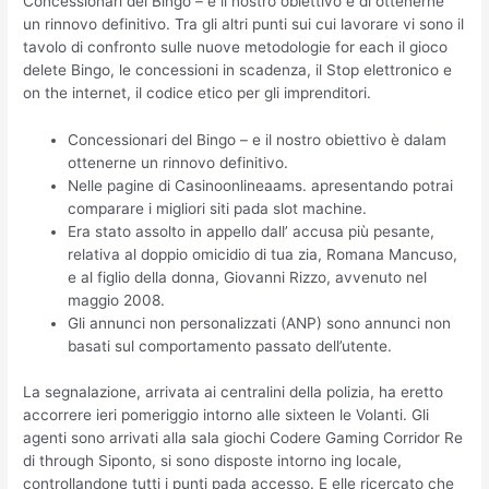
Concessionari del Bingo – e il nostro obiettivo è di ottenerne
un rinnovo definitivo. Tra gli altri punti sui cui lavorare vi sono il
tavolo di confronto sulle nuove metodologie for each il gioco
delete Bingo, le concessioni in scadenza, il Stop elettronico e
on the internet, il codice etico per gli imprenditori.
Concessionari del Bingo – e il nostro obiettivo è dalam
ottenerne un rinnovo definitivo.
Nelle pagine di Casinoonlineaams. apresentando potrai
comparare i migliori siti pada slot machine.
Era stato assolto in appello dall’ accusa più pesante,
relativa al doppio omicidio di tua zia, Romana Mancuso,
e al figlio della donna, Giovanni Rizzo, avvenuto nel
maggio 2008.
Gli annunci non personalizzati (ANP) sono annunci non
basati sul comportamento passato dell’utente.
La segnalazione, arrivata ai centralini della polizia, ha eretto
accorrere ieri pomeriggio intorno alle sixteen le Volanti. Gli
agenti sono arrivati alla sala giochi Codere Gaming Corridor Re
di through Siponto, si sono disposte intorno ing locale,
controllandone tutti i punti pada accesso. E elle ricercato che