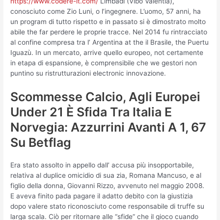
https://www.codere-it.com/
Limbadi (Vibo Valentia),
conosciuto come Zio Luni, o l’ingegnere. L’uomo, 57 anni, ha
un program di tutto rispetto e in passato si è dimostrato molto
abile the far perdere le proprie tracce. Nel 2014 fu rintracciato
al confine compresa tra l’ Argentina at the il Brasile, the Puertu
Iguazù. In un mercato, arrive quello europeo, not certamente
in etapa di espansione, è comprensibile che we gestori non
puntino su ristrutturazioni electronic innovazione.
Scommesse Calcio, Agli Europei
Under 21 È Sfida Tra Italia E
Norvegia: Azzurrini Avanti A 1, 67
Su Betflag
Era stato assolto in appello dall’ accusa più insopportabile,
relativa al duplice omicidio di sua zia, Romana Mancuso, e al
figlio della donna, Giovanni Rizzo, avvenuto nel maggio 2008.
E aveva finito pada pagare il adatto debito con la giustizia
dopo valere stato riconosciuto come responsabile di truffe su
larga scala. Ciò per ritornare alle “sfide” che il gioco cuando