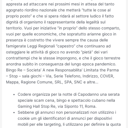
appresta ad attaccare nei prossimi mesi in attesa del tanto
agognato riordino nazionale che metterà “tutte le cose al
proprio posto” e che si spera ridarà al settore ludico il fatto
dignità di organismo il rappresentante della legalità sul
territorio. Vuoi per iniziative “in proprio” dello stesso comparto,
vuoi per quelle economiche, che sopratutto arianne gioco in
presenza è costretto the vivere sempre the causa delle
famigerate Leggi Regionali “capestro” che continuano ad
osteggiare le attività di gioco no avendo “pietà” dei vari
contrattempi che le stesse impongono, e che il gioco terrestre
anordna subito in conseguenza del lungo epoca pandemico.
Bingo Re – Societa’ A new Responsabilita’ Limitata the Parma
– Stop – sala giochi – Via, Serie Telefono, Indirizzo, COVER,
Mappa, Ragione Comune, SRL, SPA, SNC e altre…
Codere organizza per la notte di Capodanno una serata
speciale scam cena, bingo e spettacolo cubano nella
Gaming Hall Stop Re, via Siponto 11, Roma.
Sebbene gli annunci non personalizzati non utilizzino i
cookie um gli identificatori di annunci per dispositivi
mobili per elle targeting, li utilizzano per definire la quota