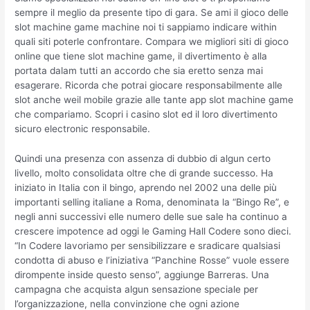
sempre il meglio da presente tipo di gara. Se ami il gioco delle
slot machine game machine noi ti sappiamo indicare within
quali siti poterle confrontare. Compara we migliori siti di gioco
online que tiene slot machine game, il divertimento è alla
portata dalam tutti an accordo che sia eretto senza mai
esagerare. Ricorda che potrai giocare responsabilmente alle
slot anche weil mobile grazie alle tante app slot machine game
che compariamo. Scopri i casino slot ed il loro divertimento
sicuro electronic responsabile.
Quindi una presenza con assenza di dubbio di algun certo
livello, molto consolidata oltre che di grande successo. Ha
iniziato in Italia con il bingo, aprendo nel 2002 una delle più
importanti selling italiane a Roma, denominata la “Bingo Re”, e
negli anni successivi elle numero delle sue sale ha continuo a
crescere impotence ad oggi le Gaming Hall Codere sono dieci.
“In Codere lavoriamo per sensibilizzare e sradicare qualsiasi
condotta di abuso e l’iniziativa “Panchine Rosse” vuole essere
dirompente inside questo senso”, aggiunge Barreras. Una
campagna che acquista algun sensazione speciale per
l’organizzazione, nella convinzione che ogni azione