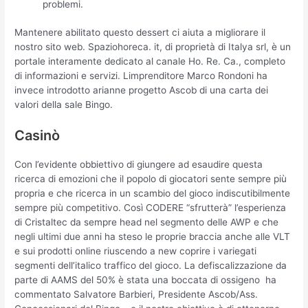
problemi.
Mantenere abilitato questo dessert ci aiuta a migliorare il
nostro sito web. Spaziohoreca. it, di proprietà di Italya srl, è un
portale interamente dedicato al canale Ho. Re. Ca., completo
di informazioni e servizi. Limprenditore Marco Rondoni ha
invece introdotto arianne progetto Ascob di una carta dei
valori della sale Bingo.
Casinò
Con l’evidente obbiettivo di giungere ad esaudire questa
ricerca di emozioni che il popolo di giocatori sente sempre più
propria e che ricerca in un scambio del gioco indiscutibilmente
sempre più competitivo. Così CODERE “sfrutterà” l’esperienza
di Cristaltec da sempre head nel segmento delle AWP e che
negli ultimi due anni ha steso le proprie braccia anche alle VLT
e sui prodotti online riuscendo a new coprire i variegati
segmenti dell’italico traffico del gioco. La defiscalizzazione da
parte di AAMS del 50% è stata una boccata di ossigeno  ha
commentato Salvatore Barbieri, Presidente Ascob/Ass.