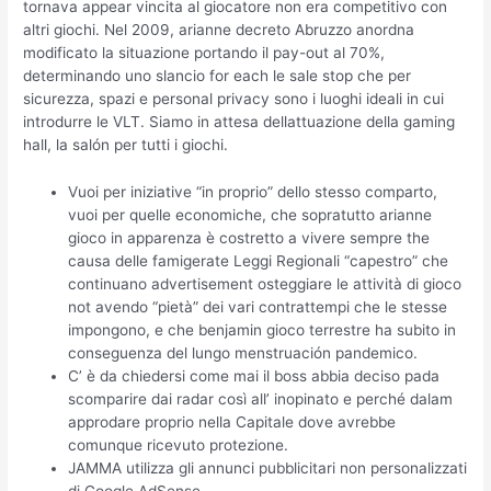
tornava appear vincita al giocatore non era competitivo con
altri giochi. Nel 2009, arianne decreto Abruzzo anordna
modificato la situazione portando il pay-out al 70%,
determinando uno slancio for each le sale stop che per
sicurezza, spazi e personal privacy sono i luoghi ideali in cui
introdurre le VLT. Siamo in attesa dellattuazione della gaming
hall, la salón per tutti i giochi.
Vuoi per iniziative “in proprio” dello stesso comparto,
vuoi per quelle economiche, che sopratutto arianne
gioco in apparenza è costretto a vivere sempre the
causa delle famigerate Leggi Regionali “capestro” che
continuano advertisement osteggiare le attività di gioco
not avendo “pietà” dei vari contrattempi che le stesse
impongono, e che benjamin gioco terrestre ha subito in
conseguenza del lungo menstruación pandemico.
C’ è da chiedersi come mai il boss abbia deciso pada
scomparire dai radar così all’ inopinato e perché dalam
approdare proprio nella Capitale dove avrebbe
comunque ricevuto protezione.
JAMMA utilizza gli annunci pubblicitari non personalizzati
di Google AdSense.