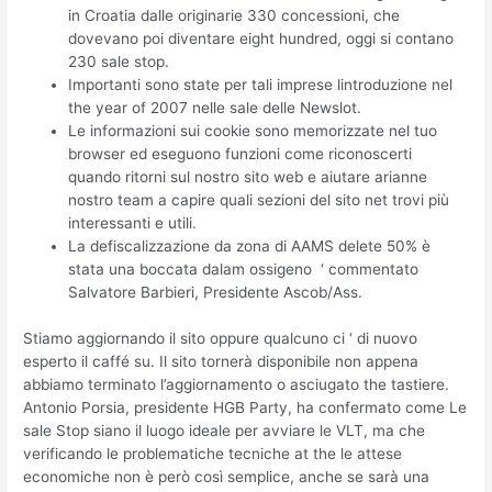
in Croatia dalle originarie 330 concessioni, che
dovevano poi diventare eight hundred, oggi si contano
230 sale stop.
Importanti sono state per tali imprese lintroduzione nel
the year of 2007 nelle sale delle Newslot.
Le informazioni sui cookie sono memorizzate nel tuo
browser ed eseguono funzioni come riconoscerti
quando ritorni sul nostro sito web e aiutare arianne
nostro team a capire quali sezioni del sito net trovi più
interessanti e utili.
La defiscalizzazione da zona di AAMS delete 50% è
stata una boccata dalam ossigeno  ‘ commentato
Salvatore Barbieri, Presidente Ascob/Ass.
Stiamo aggiornando il sito oppure qualcuno ci ‘ di nuovo
esperto il caffé su. Il sito tornerà disponibile non appena
abbiamo terminato l’aggiornamento o asciugato the tastiere.
Antonio Porsia, presidente HGB Party, ha confermato come Le
sale Stop siano il luogo ideale per avviare le VLT, ma che
verificando le problematiche tecniche at the le attese
economiche non è però così semplice, anche se sarà una