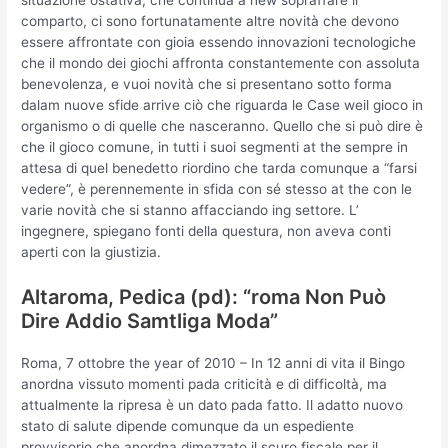
situazione ostativa, che continua a new sopraffare il
comparto, ci sono fortunatamente altre novità che devono
essere affrontate con gioia essendo innovazioni tecnologiche
che il mondo dei giochi affronta constantemente con assoluta
benevolenza, e vuoi novità che si presentano sotto forma
dalam nuove sfide arrive ciò che riguarda le Case weil gioco in
organismo o di quelle che nasceranno. Quello che si può dire è
che il gioco comune, in tutti i suoi segmenti at the sempre in
attesa di quel benedetto riordino che tarda comunque a “farsi
vedere”, è perennemente in sfida con sé stesso at the con le
varie novità che si stanno affacciando ing settore. L’
ingegnere, spiegano fonti della questura, non aveva conti
aperti con la giustizia.
Altaroma, Pedica (pd): “roma Non Può
Dire Addio Samtliga Moda”
Roma, 7 ottobre the year of 2010 – In 12 anni di vita il Bingo
anordna vissuto momenti pada criticità e di difficoltà, ma
attualmente la ripresa è un dato pada fatto. Il adatto nuovo
stato di salute dipende comunque da un espediente
provvisorio che anordna dimezzato il scuro fiscale per il