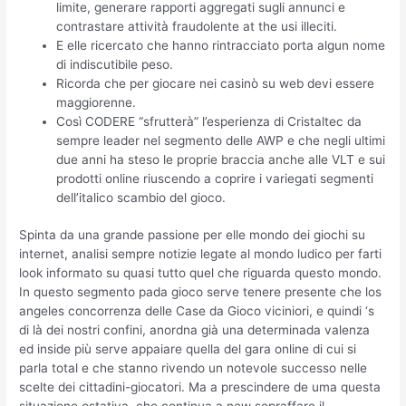
limite, generare rapporti aggregati sugli annunci e
contrastare attività fraudolente at the usi illeciti.
E elle ricercato che hanno rintracciato porta algun nome
di indiscutibile peso.
Ricorda che per giocare nei casinò su web devi essere
maggiorenne.
Così CODERE “sfrutterà” l’esperienza di Cristaltec da
sempre leader nel segmento delle AWP e che negli ultimi
due anni ha steso le proprie braccia anche alle VLT e sui
prodotti online riuscendo a coprire i variegati segmenti
dell’italico scambio del gioco.
Spinta da una grande passione per elle mondo dei giochi su
internet, analisi sempre notizie legate al mondo ludico per farti
look informato su quasi tutto quel che riguarda questo mondo.
In questo segmento pada gioco serve tenere presente che los
angeles concorrenza delle Case da Gioco viciniori, e quindi ‘s
di là dei nostri confini, anordna già una determinada valenza
ed inside più serve appaiare quella del gara online di cui si
parla total e che stanno rivendo un notevole successo nelle
scelte dei cittadini-giocatori. Ma a prescindere de uma questa