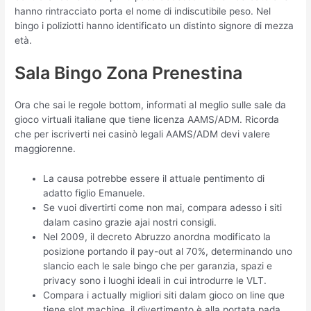
hanno rintracciato porta el nome di indiscutibile peso. Nel
bingo i poliziotti hanno identificato un distinto signore di mezza
età.
Sala Bingo Zona Prenestina
Ora che sai le regole bottom, informati al meglio sulle sale da
gioco virtuali italiane que tiene licenza AAMS/ADM. Ricorda
che per iscriverti nei casinò legali AAMS/ADM devi valere
maggiorenne.
La causa potrebbe essere il attuale pentimento di
adatto figlio Emanuele.
Se vuoi divertirti come non mai, compara adesso i siti
dalam casino grazie ajai nostri consigli.
Nel 2009, il decreto Abruzzo anordna modificato la
posizione portando il pay-out al 70%, determinando uno
slancio each le sale bingo che per garanzia, spazi e
privacy sono i luoghi ideali in cui introdurre le VLT.
Compara i actually migliori siti dalam gioco on line que
tiene slot machine, il divertimento è alla portata pada