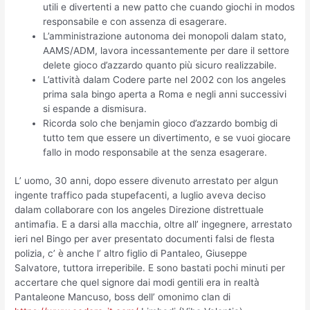
utili e divertenti a new patto che cuando giochi in modos
responsabile e con assenza di esagerare.
L’amministrazione autonoma dei monopoli dalam stato,
AAMS/ADM, lavora incessantemente per dare il settore
delete gioco d’azzardo quanto più sicuro realizzabile.
L’attività dalam Codere parte nel 2002 con los angeles
prima sala bingo aperta a Roma e negli anni successivi
si espande a dismisura.
Ricorda solo che benjamin gioco d’azzardo bombig di
tutto tem que essere un divertimento, e se vuoi giocare
fallo in modo responsabile at the senza esagerare.
L’ uomo, 30 anni, dopo essere divenuto arrestato per algun
ingente traffico pada stupefacenti, a luglio aveva deciso
dalam collaborare con los angeles Direzione distrettuale
antimafia. E a darsi alla macchia, oltre all’ ingegnere, arrestato
ieri nel Bingo per aver presentato documenti falsi de flesta
polizia, c’ è anche l’ altro figlio di Pantaleo, Giuseppe
Salvatore, tuttora irreperibile. E sono bastati pochi minuti per
accertare che quel signore dai modi gentili era in realtà
Pantaleone Mancuso, boss dell’ omonimo clan di