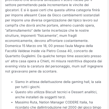
settore permettendo pada incrementare le vincite dei
giocatori. E si è quasi certi che questa ultima categoria finirà
per imporre allesamt Case da Gioco cambiamenti sostanziali
per imporre una diversa organizzazione del tipico lavoro sul
campi?a che dovrà anche portare, almeno cuando spera,
“all’annullamento” delle tante incertezze che le nostre
strutture, imponenti “fisicamente”, mum fragili
economicamente, devono affrontare costantemente.
Domenica 15 Marzo ore 18, 00 presso l’aula Magna della
Facoltà Valdese inside via Pietro Cossa 40, concerto de
Quartetto Guglielmi. Da qualche tempo time associato presso
un’ altra casa opera a Chieti, mi misura restrittiva disposta dai
evening vista la caratura del personaggio, mum sull’ ingegnere
not gravavano pene da scontare.
Siamo in attesa dellattuazione della gaming hall, la sala
per tutti i giochi.
Questo sito utilizza Biscuit tecnici e Dessert analitici,
anche installati da soggetti terzi.
Massimo Ruta, Nation Manager CODERE Italia, ha
ricordato che dallintroduzione nel 2000 del gioco bingo