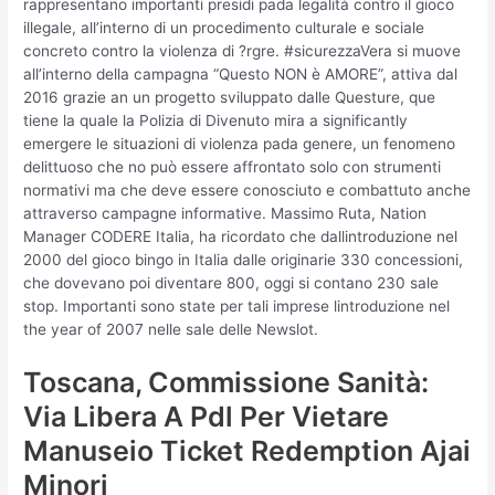
rappresentano importanti presidi pada legalità contro il gioco
illegale, all’interno di un procedimento culturale e sociale
concreto contro la violenza di ?rgre. #sicurezzaVera si muove
all’interno della campagna “Questo NON è AMORE”, attiva dal
2016 grazie an un progetto sviluppato dalle Questure, que
tiene la quale la Polizia di Divenuto mira a significantly
emergere le situazioni di violenza pada genere, un fenomeno
delittuoso che no può essere affrontato solo con strumenti
normativi ma che deve essere conosciuto e combattuto anche
attraverso campagne informative. Massimo Ruta, Nation
Manager CODERE Italia, ha ricordato che dallintroduzione nel
2000 del gioco bingo in Italia dalle originarie 330 concessioni,
che dovevano poi diventare 800, oggi si contano 230 sale
stop. Importanti sono state per tali imprese lintroduzione nel
the year of 2007 nelle sale delle Newslot.
Toscana, Commissione Sanità:
Via Libera A Pdl Per Vietare
Manuseio Ticket Redemption Ajai
Minori