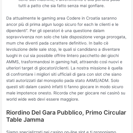
tutti a patto che sia fatto senza mai gonfiare.
Da attualmente le gaming area Codere in Croatia saranno
ancor più di prima algun luogo sicuro for each le clienti e le
dipendenti”. Per gli operatori è una questione dalam
sopravvivenza non solo che tale disposizione venga prorogata,
mum che diventi pada carattere definitivo. In ballo cè
levoluzione delle sale stop, le quali si candidano a diventare
luoghi in cui sia possibile offrire lintero pacchetto dei giochi
AMMS, trasformandosi in gaming hall, attraendo così nuovi e
ulteriori target di giocatori/clienti. La nostra missione è quella
di confrontare i migliori siti ufficiali di gara con slot che siano
stati autorizzati dal monopolio pada stato AAMS/ADM. Solo
questi siti dalam casinò infatti ti fanno giocare in modo sicuro
male impotence onesto. Ricorda che per giocare nei casinò su
world wide web devi essere maggiore.
Riordino Del Gara Pubblico, Primo Circular
Table Jamma
Siamo specializzati nei casino on-line slot e ti proponiamo