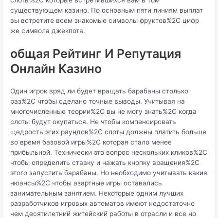
существующем казино. По основным пяти линиям выплат
вы встретите всем знакомые символы фруктов%2C цифр
же символа джекпота.
общая Рейтинг И Репутация
Онлайн Казино
Один игрок вряд ли будет вращать барабаны столько
раз%2C чтобы сделано точные выводы. Учитывая на
многочисленные теории%2C вы не могу знать%2C когда
слоты будут окупаться. Не чтобы компенсировать
щедрость этих раундов%2C слоты должны платить больше
во время базовой игры%2C которая стало менее
прибыльной. Технически это вопрос нескольких кликов%2C
чтобы определить ставку и нажать кнопку вращения%2C
этого запустить барабаны. Но необходимо учитывать какие
нюансы%2C чтобы азартные игры оставались
занимательным занятием. Некоторые одним лучших
разработчиков игровых автоматов имеют недостаточно
чем десятилетний житейский работы в отрасли и все но