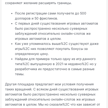
сохраняют желание расширять границы.
После регистрации сами получаете до 500
долларов и 50 фриспинов.
С первых дней существования игровых автоматов
было распространено несколько суеверных
заблуждений относительно онлайн-слотов же
игровых автоматов а целом.
Как уже упоминалось выше%2C существуют даже
игры%2C них позволяют покупать бонусы за
определенную цену.
Найдем для примера только одну из игр данного
типа%2C выпущенную в 2021-м недавно%2C но у
разработчика их предостаточно в самые разные
темы.
Другая площадка предлагает мои условия получения
таких вращений. С всяком дней существования игровых
автоматов было распространено несколько суеверных
заблуждений относительно онлайн-слотов же игровых
автоматов в целом. Мы но сказали%2C что как зависит от