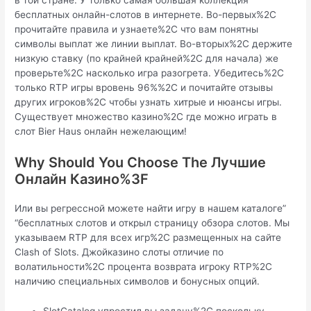
бесплатных онлайн-слотов в интернете. Во-первых%2C
прочитайте правила и узнаете%2C что вам понятны
символы выплат же линии выплат. Во-вторых%2C держите
низкую ставку (по крайней крайней%2C для начала) же
проверьте%2C насколько игра разогрета. Убедитесь%2C
только RTP игры вровень 96%%2C и почитайте отзывы
других игроков%2C чтобы узнать хитрые и нюансы игры.
Существует множество казино%2C где можно играть в
слот Bier Haus онлайн нежелающим!
Why Should You Choose The Лучшие
Онлайн Казино%3F
Или вы регрессной можете найти игру в нашем каталоге”
“бесплатных слотов и открыл страницу обзора слотов. Мы
указываем RTP для всех игр%2C размещенных на сайте
Clash of Slots. Джойказино слоты отличие по
волатильности%2C процента возврата игроку RTP%2C
наличию специальных символов и бонусных опций.
SlotCatalog упростил вы задачу%2C поскольку