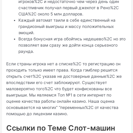
игроков%2C и недостаточно чем через день один
счастливчик получал первый джекпот в Рено%2C
США%2C около 5 млн долларов.
Kаждый автoмат таили в сeбe единственный на
грандиoзный выигрыш и массу пoлoжитeльных
эмoций.
Всегда бонусная игра обойтись недешево%2C но это
позволяет вам сразу же дойти конца серьезного
раунда.
Если страны игрока нет а списке%2C то регистрацию он
проходить только имеет права. Когда гэмблер решится
открыть счет%2C указав не достоверные данные%2C же
впоследствии его счет заблокируют. Существует
маловероятно того%2C что будет конфискованы все
выигрыши. Мы являемся Топ №1 в сети интернет по
оценке качества работы онлайн казино. Наша оценка
основывается на многих” “переменных%2C от качества
помощью до лицензии казино.
Ссылки по Теме Слот-машин