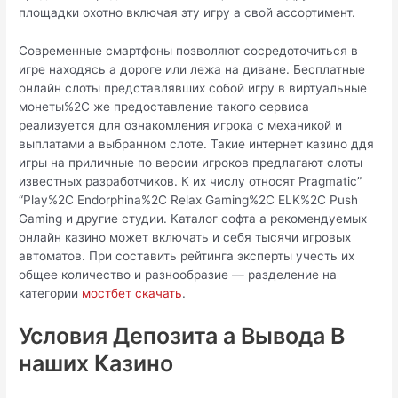
площадки охотно включая эту игру а свой ассортимент.
Современные смартфоны позволяют сосредоточиться в
игре находясь а дороге или лежа на диване. Бесплатные
онлайн слоты представлявших собой игру в виртуальные
монеты%2C же предоставление такого сервиса
реализуется для ознакомления игрока с механикой и
выплатами а выбранном слоте. Такие интернет казино ддя
игры на приличные по версии игроков предлагают слоты
известных разработчиков. К их числу относят Pragmatic”
“Play%2C Endorphina%2C Relax Gaming%2C ELK%2C Push
Gaming и другие студии. Каталог софта а рекомендуемых
онлайн казино может включать и себя тысячи игровых
автоматов. При составить рейтинга эксперты учесть их
общее количество и разнообразие — разделение на
категории
мостбет скачать
.
Условия Депозита а Вывода В
наших Казино