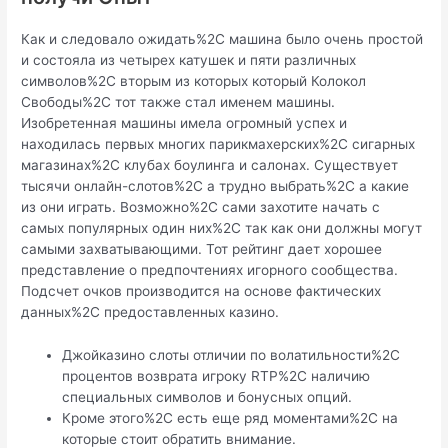
Как и следовало ожидать%2C машина было очень простой
и состояла из четырех катушек и пяти различных
символов%2C вторым из которых который Колокол
Свободы%2C тот также стал именем машины.
Изобретенная машины имела огромный успех и
находилась первых многих парикмахерских%2C сигарных
магазинах%2C клубах боулинга и салонах. Существует
тысячи онлайн-слотов%2C а трудно выбрать%2C а какие
из они играть. Возможно%2C сами захотите начать с
самых популярных один них%2C так как они должны могут
самыми захватывающими. Тот рейтинг дает хорошее
представление о предпочтениях игорного сообщества.
Подсчет очков производится на основе фактических
данных%2C предоставленных казино.
Джойказино слоты отличии по волатильности%2C
процентов возврата игроку RTP%2C наличию
специальных символов и бонусных опций.
Кроме этого%2C есть еще ряд моментами%2C на
которые стоит обратить внимание.