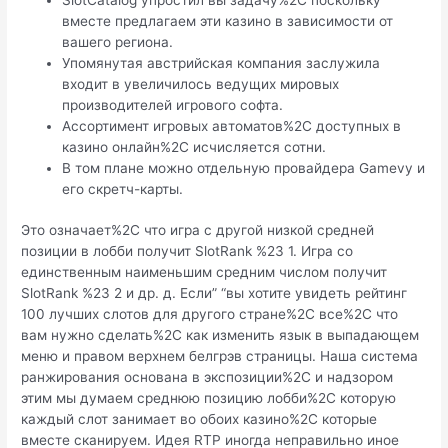
вместе предлагаем эти казино в зависимости от
вашего региона.
Упомянутая австрийская компания заслужила
входит в увеличилось ведущих мировых
производителей игрового софта.
Ассортимент игровых автоматов%2C доступных в
казино онлайн%2C исчисляется сотни.
В том плане можно отдельную провайдера Gamevy и
его скретч-карты.
Это означает%2C что игра с другой низкой средней
позиции в лобби получит SlotRank %23 1. Игра со
единственным наименьшим средним числом получит
SlotRank %23 2 и др. д. Если” “вы хотите увидеть рейтинг
100 лучших слотов для другого стране%2C все%2C что
вам нужно сделать%2C как изменить язык в выпадающем
меню и правом верхнем белгрэв страницы. Наша система
ранжирования основана в экспозиции%2C и надзором
этим мы думаем среднюю позицию лобби%2C которую
каждый слот занимает во обоих казино%2C которые
вместе сканируем. Идея RTP иногда неправильно иное